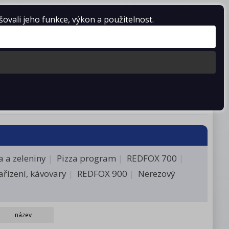
vali jeho funkce, výkon a použitelnost.
Košík je prázdný
stažení
Kontakty
 a zeleniny
Pizza program
REDFOX 700
ařízení, kávovary
REDFOX 900
Nerezový
název