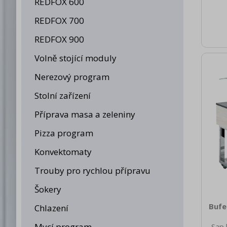
REDFOX 600
brut
980 H
REDFOX 700
spot
bar
REDFOX 900
zaří
Volně stojící moduly
[kW]
Hz 
Nerezový program
R
Stolní zařízení
Příprava masa a zeleniny
Pizza program
Konvektomaty
Trouby pro rychlou přípravu
Šokery
Bufe
Chlazení
Mycí program
Sap 