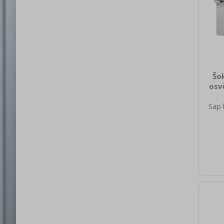
Šok
osv
Sap 
760
nett
88.0
brut
980 H
spot
bar
zaří
[kW]
Hz 
R