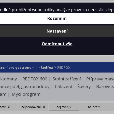
lné prohlížení webu a díky analýze provozu neustále zlepšo
Rozumím
Nastavení
mě
Projekty kuchyní
Reference
Ke 
Odmítnout vše
OX (8)
>
>
ízení pro gastronomii
Redfox
REDFOX
ektomaty
REDFOX 600
Stolní zařízení
Příprava masa
ibuce jídel, gastronádoby
Chlazení
Šokery
Barové z
ram
Mycí program
novější
nejprodávanější
nejlevnější
nejdražší