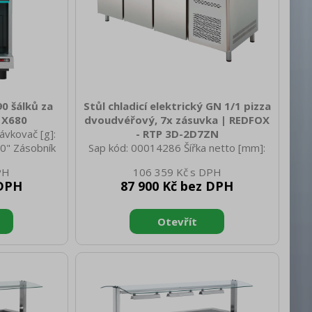
0 šálků za
Stůl chladicí elektrický GN 1/1 pizza
 X680
dvoudvéřový, 7x zásuvka | REDFOX
ávkovač [g]:
- RTP 3D-2D7ZN
10" Zásobník
Sap kód: 00014286 Šířka netto [mm]:
Sap kód:
2017 Hloubka netto [mm]: 800 Výška
106 359 Kč
[mm]: 380
netto [mm]: 850 Hmotnost netto [kg]:
 DPH
87 900 Kč bez DPH
Výška netto
340.00 Šířka brutto [mm]: 2075
 [kg]: 28.00
Hloubka brutto [mm]: 840 Výška brutto
oubka brutto
[mm]: 1085 Hmotnost brutto [kg]:
 [mm]: 700
355.00 Typ spotřebiče: Elektrické
35.00 Typ
zařízení Příkon elektrický [kW]: 0.247
ízení Vnější
Napájení: 230 V / 1N - 50 Hz
on elektrický
Energetická třída: D Chladivo: R290 Typ
 V / 1N - 50
chlazení: Dynamické Materiál: Nerez
apučinátor:
Min teplota okolí [°C]: 10 Max. teplota