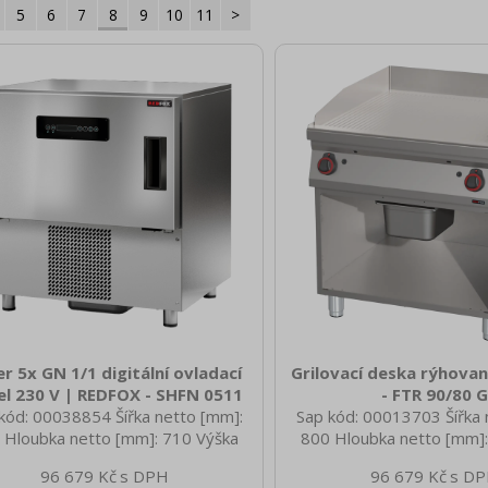
5
6
7
8
9
10
11
>
r 5x GN 1/1 digitální ovladací
Grilovací deska rýhova
el 230 V | REDFOX - SHFN 0511
- FTR 90/80 G
kód: 00038854 Šířka netto [mm]:
Sap kód: 00013703 Šířka 
 Hloubka netto [mm]: 710 Výška
800 Hloubka netto [mm]:
o [mm]: 830 Hmotnost netto [kg]:
netto [mm]: 900 Hmotnost
96 679 Kč
96 679 Kč
0 Šířka brutto [mm]: 800 Hloubka
120.00 Šířka brutto [mm]: