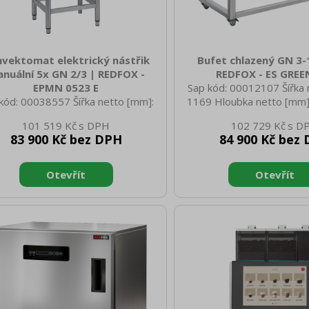
vektomat elektrický nástřik
Bufet chlazený GN 3-
nuální 5x GN 2/3 | REDFOX -
REDFOX - ES GREE
EPMN 0523 E
Sap kód: 00012107 Šířka 
kód: 00038557 Šířka netto [mm]:
1169 Hloubka netto [mm]
 Hloubka netto [mm]: 689 Výška
netto [mm]: 1288 Hmotnost
101 519 Kč
102 729 Kč
o [mm]: 643 Hmotnost netto [kg]:
86.00 Šířka brutto [mm]: 
83 900 Kč bez DPH
84 900 Kč bez
0 Šířka brutto [mm]: 810 Hloubka
brutto [mm]: 714 Výška b
to [mm]: 700 Výška brutto [mm]:
1100 Hmotnost brutto [k
Hmotnost brutto [kg]: 60.00 Typ
Typ spotřebiče: Elektrické
řebiče: Elektrické zařízení Příkon
bufetu: GREEN - chlazený
rický [kW]: 3.300 Napájení: 230 V /
chlazení, hluboký Typ v
- 50 Hz Materiál: AISI 304 Vnější
zařízení: Chlazené Vnější b
 zařízení: Nerezové Nastavitelné
Hemlock Příkon elektrický
ožičky: Ano Řízení vlhkosti: Ne
Napájení: 230 V / 1N - 50
ohovatelnost: Ano Typ ovládání:
/ EN zařízení: 3 Veli
chanické Typ vývinu páry: Nás