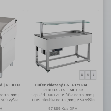
ná | REDFOX
Bufet chlazený GN 3-1/1 RAL |
REDFOX - ES LIME+ 3R
netto [mm]:
Sap kód: 00012116 Šířka netto [mm]:
 900 Výška
1169 Hloubka netto [mm]: 650 Výška
 netto [kg]:
netto [mm]: 1288 Hmotnost netto [kg]:
97 889 Kč
 840 Hloubka
84.00 Šířka brutto [mm]: 1233 Hloubka