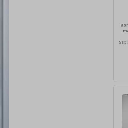
Kon
ma
Sap 
635
nett
52.0
brut
780 
spot
elekt
1N 
barva
n
St
Me