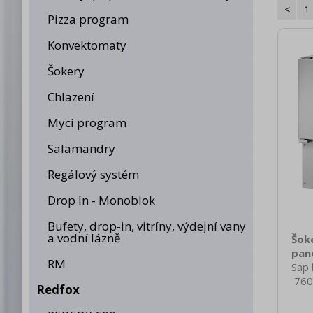
<
1
Pizza program
Konvektomaty
Šokery
Chlazení
Mycí program
Salamandry
Regálový systém
Drop In - Monoblok
Bufety, drop-in, vitríny, výdejní vany
a vodní lázně
Šoke
pan
RM
Sap 
760
Redfox
nett
88.0