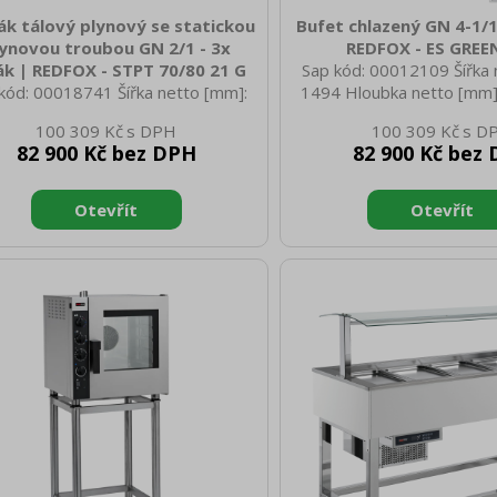
ák tálový plynový se statickou
Bufet chlazený GN 4-1/
ynovou troubou GN 2/1 - 3x
REDFOX - ES GREE
ák | REDFOX - STPT 70/80 21 G
Sap kód: 00012109 Šířka 
kód: 00018741 Šířka netto [mm]:
1494 Hloubka netto [mm]
 Hloubka netto [mm]: 700 Výška
netto [mm]: 1288 Hmotnost
100 309 Kč
100 309 Kč
o [mm]: 900 Hmotnost netto [kg]:
97.00 Šířka brutto [mm]: 
82 900 Kč bez DPH
82 900 Kč bez
0 Šířka brutto [mm]: 840 Hloubka
brutto [mm]: 714 Výška b
to [mm]: 800 Výška brutto [mm]:
1100 Hmotnost brutto [k
motnost brutto [kg]: 140.00 Typ
Typ spotřebiče: Elektrické
ebiče: Plynové zařízení Konstruční
bufetu: GREEN - chlazený
 zařízení: S podestavbou Výkon
chlazení, hluboký Typ v
ynový [kW]: 25.400 Zapalování:
zařízení: Chlazené Vnější b
zo+večný plamen Druh připojení
Hemlock Příkon elektrický
: Propan butan, zemní plyn Stupeň
Napájení: 230 V / 1N - 50
í ovládacích prvků: IPX4 Materiál:
/ EN zařízení: 4 Veli
z Kontrolky: chodu a nahřátí Ma