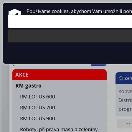
ZAŘÍZENÍ PRO GASTRONOMII
Používáme cookies, abychom Vám umožnili pohod
prodej • montáž • servis
telefon: 475 601 323
Produkty
O fir
REDF
AKCE
Zař
RM gastro
Konv
RM LOTUS 600
Distr
RM LOTUS 700
prog
RM LOTUS 900
nej
Roboty, příprava masa a zeleniny