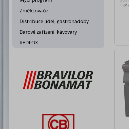
1494
Změkčovače
netto
95.00
Distribuce jídel, gastronádoby
brut
110
Barové zařízení, kávovary
Typ s
bu
REDFOX
chlaz
C
Heml
Napáj