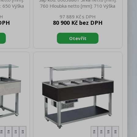
: 650 Výška
760 Hloubka netto [mm]: 710 Výška
 netto [kg]:
netto [mm]: 830 Hmotnost netto [kg]:
97 889 Kč
1558 Hloubka
88.00 Šířka brutto [mm]: 800 Hloubka
 DPH
80 900 Kč bez DPH
rutto [mm]:
brutto [mm]: 778 Výška brutto [mm]:
g]: 115.00
980 Hmotnost brutto [kg]: 104.00 Typ
 zařízení Typ
spotřebiče: Elektrické zařízení Vnější
, statické
barva zařízení: Nerezové Otevírání
stí zařízení:
zařízení: Panty vlevo Příkon elektrický
zařízení:
[kW]: 0.797 Napájení: 230 V / 1N - 50
 [kW]: 0.247
Hz Typ ovládání: Digitální Chladivo:
 Hz Počet GN
R290 Počet GN / EN zařízení: 5
ost GN /
Velikost GN / EN zařízení [m