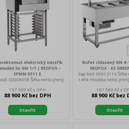
Velikost GN / EN zařízení [m
Ano O
vektomat elektrický nástřik
Bufet chlazený GN 4-
nuální 5x GN 1/1 | REDFOX -
REDFOX - ES GREE
EPMN 0511 E
Sap kód: 00012110 Šířka 
kód: 00038558 Šířka netto [mm]:
1494 Hloubka netto [mm]
 Hloubka netto [mm]: 760 Výška
netto [mm]: 1288 Hmotnost
107 569 Kč
107 569 Kč
o [mm]: 643 Hmotnost netto [kg]:
97.00 Šířka brutto [mm]: 
88 900 Kč bez DPH
88 900 Kč bez
0 Šířka brutto [mm]: 940 Hloubka
brutto [mm]: 714 Výška b
to [mm]: 900 Výška brutto [mm]:
1100 Hmotnost brutto [k
Hmotnost brutto [kg]: 75.00 Typ
Typ spotřebiče: Elektrické
řebiče: Elektrické zařízení Příkon
bufetu: GREEN - chlazený
rický [kW]: 6.300 Napájení: 400 V /
chlazení, hluboký Typ v
- 50 Hz Materiál: AISI 304 Vnější
zařízení: Chlazené Vnější b