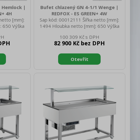
1 Hemlock |
Bufet chlazený GN 4-1/1 Wenge |
N+ 4H
REDFOX - ES GREEN+ 4W
netto [mm]:
Sap kód: 00012111 Šířka netto [mm]:
: 650 Výška
1494 Hloubka netto [mm]: 650 Výška
 netto [kg]:
netto [mm]: 1288 Hmotnost netto [kg]:
100 309 Kč
1558 Hloubka
97.00 Šířka brutto [mm]: 1558 Hloubka
 DPH
82 900 Kč bez DPH
rutto [mm]:
brutto [mm]: 714 Výška brutto [mm]:
g]: 117.00
1100 Hmotnost brutto [kg]: 117.00
 zařízení Typ
Typ spotřebiče: Elektrické zařízení Typ
, statické
bufetu: GREEN - chlazený, statické
lastností
chlazení, hluboký Typ vlastností
arva zařízení:
zařízení: Chlazené Vnější barva zařízení:
 [kW]: 0.247
Hemlock Příkon elektrický [kW]: 0.247
 Hz Počet GN
Napájení: 230 V / 1N - 50 Hz Počet GN
kost GN
/ EN zařízení: 4 Velikost GN