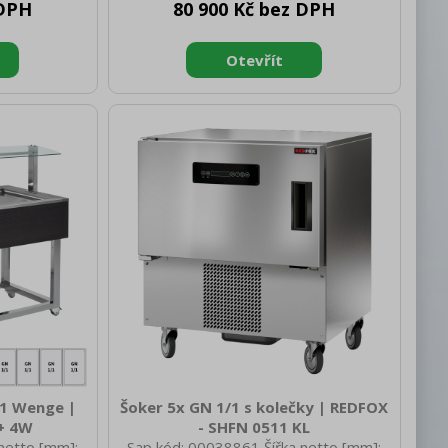
 DPH
80 900 Kč bez DPH
rutto [mm]:
brutto [mm]: 714 Výška brutto [mm]:
g]: 135.00
1100 Hmotnost brutto [kg]: 98.20 Typ
é zařízení
spotřebiče: Elektrické zařízení Typ
Stacionární
bufetu: LIME - chlazený, statické
0 Zapalování:
chlazení, mělký Typ vlastností zařízení:
: Zemní plyn,
Chlazené Vnější barva zařízení:
í ovládacích
Hemlock Příkon elektrický [kW]: 0.247
I 304 vrchní
Napájení: 230 V / 1N - 50 Hz Počet GN
ění Kontr
/ EN zařízení: 3 Velikost GN /
/1 Wenge |
Šoker 5x GN 1/1 s kolečky | REDFOX
E+ 4W
- SHFN 0511 KL
netto [mm]:
Sap kód: 00038861 Šířka netto [mm]: