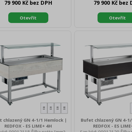
79 900 Kč bez DPH
79 900 Kč bez
to [mm]: 778 Výška brutto [mm]:
brutto [mm]: 970 Výška b
motnost brutto [kg]: 104.00 Typ
1160 Hmotnost brutto [k
řebiče: Elektrické zařízení Vnější
Typ spotřebiče: Plynov
va zařízení: Nerezové Otevírání
Konstruční typ zařízení: 
zení: Panty vlevo Příkon elektrický
Výkon plynový [kW]: 16.00
: 0.797 Napájení: 230 V / 1N - 50
Piezo Druh připojení plynu
Typ ovládání: Digitální Chladivo:
propan butan Stupeň kryt
290 Počet GN / EN zařízení: 5
prvků: IPX4 Materiál: AIS
Velikost GN / EN zařízení [m
deska, AISI 430 oplášt
t chlazený GN 4-1/1 Hemlock |
Bufet chlazený GN 4-1
REDFOX - ES LIME+ 4H
REDFOX - ES LIM
kód: 00012118 Šířka netto [mm]:
Sap kód: 00012120 Šířka 