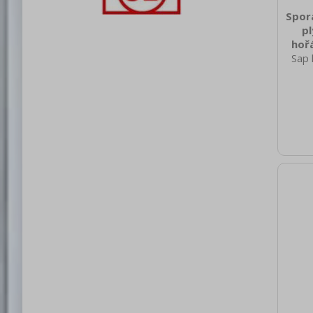
Spor
pl
hoř
Sap 
800
nett
140.0
brut
975 H
spotř
typ
pl
Pie
plynu
kryt
Nere