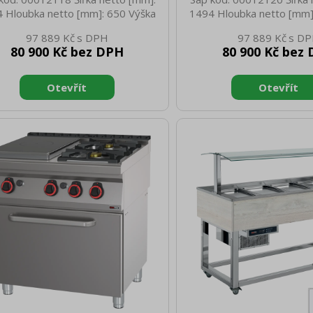
 Hloubka netto [mm]: 650 Výška
1494 Hloubka netto [mm]
 [mm]: 1288 Hmotnost netto [kg]:
netto [mm]: 1288 Hmotnost
97 889 Kč
97 889 Kč
 Šířka brutto [mm]: 1558 Hloubka
95.00 Šířka brutto [mm]: 
80 900 Kč bez DPH
80 900 Kč bez
to [mm]: 714 Výška brutto [mm]:
brutto [mm]: 714 Výška b
0 Hmotnost brutto [kg]: 115.00
1100 Hmotnost brutto [k
potřebiče: Elektrické zařízení Typ
Typ spotřebiče: Elektrické
fetu: LIME - chlazený, statické
bufetu: LIME - chlazený
ení, mělký Typ vlastností zařízení:
chlazení, mělký Typ vlastno
hlazené Vnější barva zařízení:
Chlazené Vnější barva 
ock Příkon elektrický [kW]: 0.247
Hemlock Příkon elektrický
ení: 230 V / 1N - 50 Hz Počet GN
Napájení: 230 V / 1N - 50
/ EN zařízení: 4 Velikost GN /
/ EN zařízení: 4 Velik