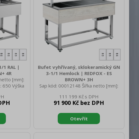
okolí [°C]: 43 Typ vlastností zařízení 2:
Chladi
1/1 RAL |
Bufet vyhřívaný, sklokeramický GN
N+ 4R
3-1/1 Hemlock | REDFOX - ES
netto [mm]:
BROWN+ 3H
: 650 Výška
Sap kód: 00012148 Šířka netto [mm]:
 netto [kg]:
1169 Hloubka netto [mm]: 650 Výška
111 199 Kč
1558 Hloubka
netto [mm]: 1288 Hmotnost netto [kg]:
 DPH
91 900 Kč bez DPH
rutto [mm]:
78.00 Šířka brutto [mm]: 1230 Hloubka
g]: 117.00
brutto [mm]: 730 Výška brutto [mm]:
 zařízení Typ
1100 Hmotnost brutto [kg]: 92.90 Typ
, statické
spotřebiče: Elektrické zařízení Typ
lastností
bufetu: BROWN - vyhřívaný,
arva zařízení:
sklokeramický Typ vlastností zařízení: