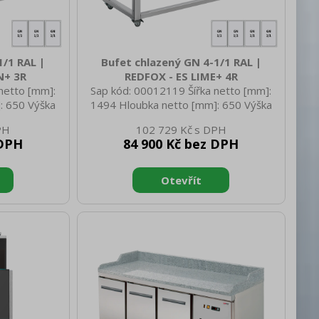
1/1 RAL |
Bufet chlazený GN 4-1/1 RAL |
N+ 3R
REDFOX - ES LIME+ 4R
netto [mm]:
Sap kód: 00012119 Šířka netto [mm]:
: 650 Výška
1494 Hloubka netto [mm]: 650 Výška
 netto [kg]:
netto [mm]: 1288 Hmotnost netto [kg]:
102 729 Kč
1233 Hloubka
95.00 Šířka brutto [mm]: 1558 Hloubka
 DPH
84 900 Kč bez DPH
rutto [mm]:
brutto [mm]: 714 Výška brutto [mm]:
g]: 101.20
1100 Hmotnost brutto [kg]: 115.00
 zařízení Typ
Typ spotřebiče: Elektrické zařízení Typ
, statické
bufetu: LIME - chlazený, statické
lastností
chlazení, mělký Typ vlastností zařízení:
arva zařízení:
Chlazené Vnější barva zařízení:
 [kW]: 0.247
Hemlock Příkon elektrický [kW]: 0.247
 Hz Počet GN
Napájení: 230 V / 1N - 50 Hz Počet GN
kost GN
/ EN zařízení: 4 Velikost GN /