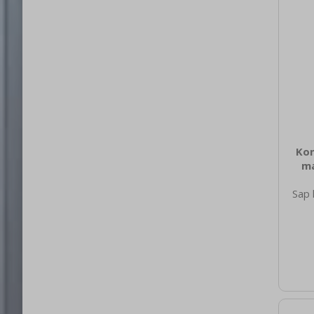
Kon
ma
Sap 
907
nett
65.0
brut
780 
spot
elekt
3N 