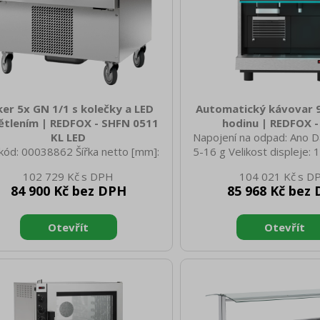
er 5x GN 1/1 s kolečky a LED
Automatický kávovar 9
ětlením | REDFOX - SHFN 0511
hodinu | REDFOX -
KL LED
Napojení na odpad: Ano D
kód: 00038862 Šířka netto [mm]:
5-16 g Velikost displeje: 
 Hloubka netto [mm]: 710 Výška
mleté kávy [g]: 1500 
102 729 Kč
104 021 Kč
o [mm]: 830 Hmotnost netto [kg]:
00038643 Šířka netto 
84 900 Kč bez DPH
85 968 Kč bez
0 Šířka brutto [mm]: 800 Hloubka
Hloubka netto [mm]: 560 
to [mm]: 778 Výška brutto [mm]:
[mm]: 690 Hmotnost netto
motnost brutto [kg]: 104.00 Typ
Šířka brutto [mm]: 525 Hl
řebiče: Elektrické zařízení Vnější
[mm]: 740 Výška brutto
va zařízení: Nerezové Otevírání
Hmotnost brutto [kg]: 
zení: Panty vlevo Příkon elektrický
spotřebiče: Elektrické zař
: 0.797 Napájení: 230 V / 1N - 50
barva zařízení: Černé Přík
Typ ovládání: Digitální Chladivo:
[kW]: 2.500 Napájení: 230
290 Počet GN / EN zařízení: 5
Hz Kávový mlýnek: Ano K