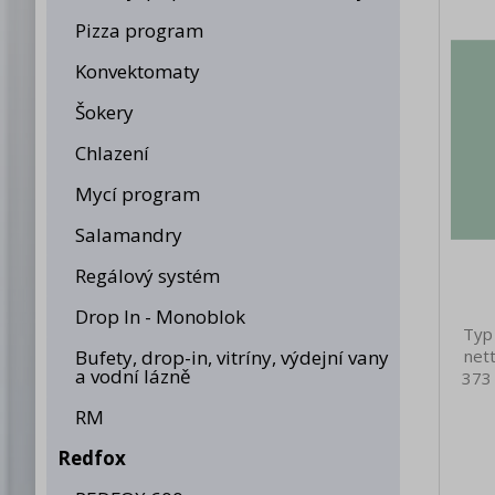
Pizza program
Konvektomaty
Šokery
Chlazení
Mycí program
Salamandry
Regálový systém
Drop In - Monoblok
Typ
Bufety, drop-in, vitríny, výdejní vany
net
a vodní lázně
373
nett
RM
Hloub
[mm]
Redfox