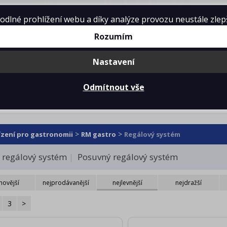
lné prohlížení webu a díky analýze provozu neustále zlepšo
Rozumím
Nastavení
mě
Projekty kuchyní
Reference
Ke 
Odmítnout vše
álový systém
>
>
ízení pro gastronomii
RM gastro
Regálový systém
 regálový systém
Posuvný regálový systém
novější
nejprodávanější
nejlevnější
nejdražší
3
>