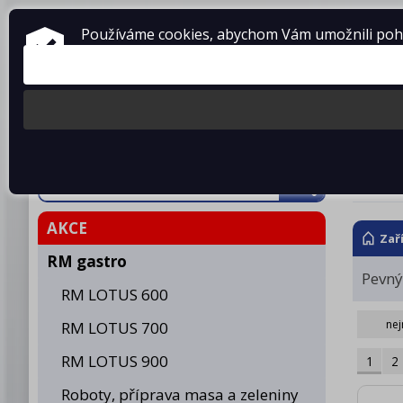
ZAŘÍZENÍ PRO GASTRONOMII
Používáme cookies, abychom Vám umožnili pohod
prodej • montáž • servis
telefon: 475 601 323
Produkty
O fir
Reg
AKCE
Zař
RM gastro
Pevný
RM LOTUS 600
nej
RM LOTUS 700
RM LOTUS 900
1
2
Roboty, příprava masa a zeleniny