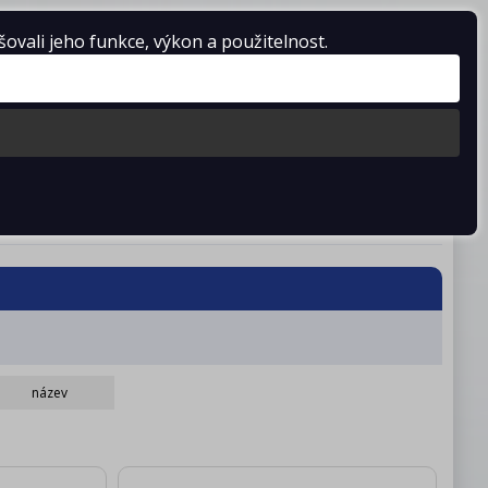
vali jeho funkce, výkon a použitelnost.
Košík je prázdný
stažení
Kontakty
název