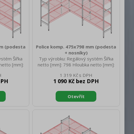
mm (podesta
Police komp. 475x798 mm (podesta
+ nosníky)
ystém Šířka
Typ výrobku: Regálový systém Šířka
netto [mm]:
netto [mm]: 798 Hloubka netto [mm]:
45 Hmotnost
475 Výška netto [mm]: 45 Hmotnost
1 319 Kč
tto [mm]: 886
netto [kg]: 3.00 Šířka brutto [mm]: 798
DPH
1 090 Kč bez DPH
Výška brutto
Hloubka brutto [mm]: 475 Výška brutto
 [kg]: 3.80
[mm]: 45 Hmotnost brutto [kg]: 4.00
ast
Materiál: ABS plast