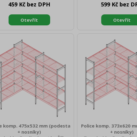
459 Kč bez DPH
599 Kč bez D
: 45 Hmotnost brutto [kg]: 2.00
Hloubka brutto [mm]: 150 
Materiál: ABS plast
[mm]: 45 Hmotnost brutto
Materiál: ABS pl
ce komp. 475x532 mm (podesta
Police komp. 373x620 
+ nosníky)
+ nosníky)