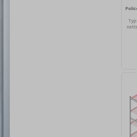
Poli
Typ
nett
475
netto
Hloub
[mm]