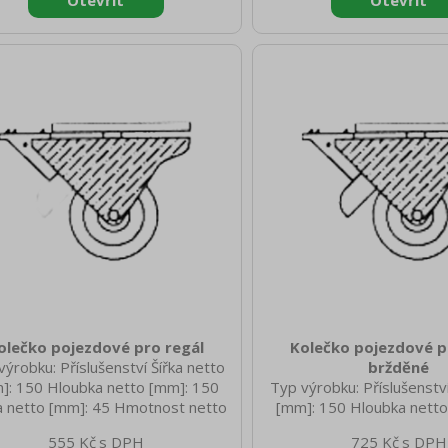
olečko pojezdové pro regál
Kolečko pojezdové p
výrobku: Příslušenství Šířka netto
bržděné
]: 150 Hloubka netto [mm]: 150
Typ výrobku: Příslušenství
a netto [mm]: 45 Hmotnost netto
[mm]: 150 Hloubka netto
g]: 1.00 Šířka brutto [mm]: 150
Výška netto [mm]: 45 Hmo
555 Kč
725 Kč
ka brutto [mm]: 150 Výška brutto
[kg]: 1.00 Šířka brutto