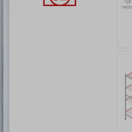
Typ
nett
475
netto
Hloub
[mm]