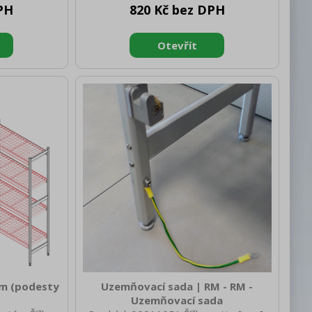
PH
820 Kč bez DPH
Výška brutto
Hloubka brutto [mm]: 373 Výška brutto
 [kg]: 2.00
[mm]: 45 Hmotnost brutto [kg]: 2.80
ast
Materiál: ABS plast
mm (podesty
Uzemňovací sada | RM - RM -
Uzemňovací sada