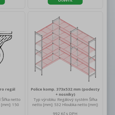
ro regál
Police komp. 373x532 mm (podesty
+ nosníky)
 Šířka netto
Typ výrobku: Regálový systém Šířka
 [mm]: 150
netto [mm]: 532 Hloubka netto [mm]:
tnost netto
373 Výška netto [mm]: 45 Hmotnost
992 Kč
 [mm]: 150
netto [kg]: 1.80 Šířka brutto [mm]: 532