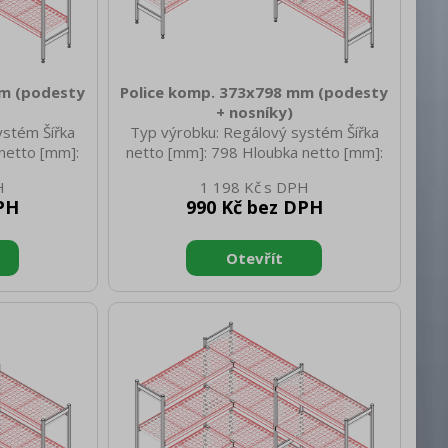
mm (podesty
Police komp. 373x798 mm (podesty
+ nosníky)
ystém Šířka
Typ výrobku: Regálový systém Šířka
netto [mm]:
netto [mm]: 798 Hloubka netto [mm]:
45 Hmotnost
373 Výška netto [mm]: 45 Hmotnost
1 198 Kč
tto [mm]: 620
netto [kg]: 2.50 Šířka brutto [mm]: 798
PH
990 Kč bez DPH
Výška brutto
Hloubka brutto [mm]: 373 Výška brutto
 [kg]: 3.70
[mm]: 45 Hmotnost brutto [kg]: 3.50
ast
Materiál: ABS plast