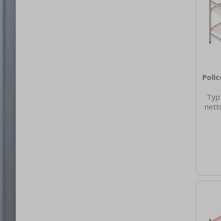
Poli
Typ
nett
577
netto
Hloub
[mm]