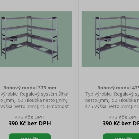
Rohový modul 373 mm
Rohový modul 4
 výrobku: Regálový systém Šířka
Typ výrobku: Regálový s
to [mm]: 50 Hloubka netto [mm]:
netto [mm]: 50 Hloubka 
 Výška netto [mm]: 45 Hmotnost
475 Výška netto [mm]: 
o [kg]: 0.50 Šířka brutto [mm]: 50
netto [kg]: 0.50 Šířka bru
472 Kč
472 Kč
ka brutto [mm]: 373 Výška brutto
Hloubka brutto [mm]: 475 
390 Kč bez DPH
390 Kč bez D
: 45 Hmotnost brutto [kg]: 1.00
[mm]: 45 Hmotnost brutto
Materiál: ABS plast