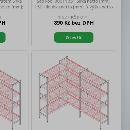
ystém Šířka
Sap kód: 00011051 Šířka netto [mm]:
netto [mm]:
150 Hloubka netto [mm]: 3 Výška netto
45 Hmotnost
[mm]: 3 Hmotnost netto [kg]: 0.12
1 077 Kč
tto [mm]: 620
Šířka brutto [mm]: 200 Hloubka brutto
PH
890 Kč bez DPH
Výška brutto
[mm]: 3 Výška brutto [mm]: 3
 [kg]: 3.00
Hmotnost brutto [kg]: 0.15 Max.
ast
teplota okolí [°C]: 90