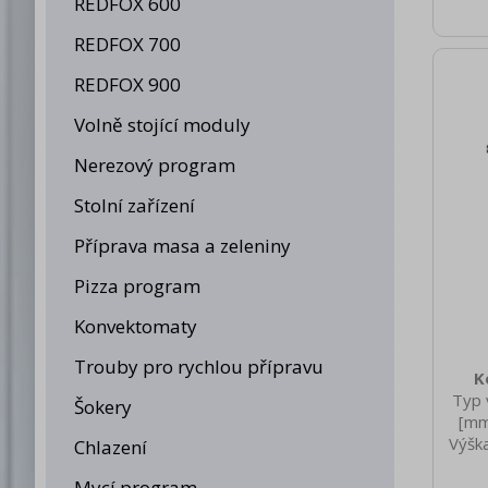
REDFOX 600
REDFOX 700
REDFOX 900
Volně stojící moduly
Nerezový program
Stolní zařízení
Příprava masa a zeleniny
Pizza program
Konvektomaty
Trouby pro rychlou přípravu
K
Typ 
Šokery
[mm
Výšk
Chlazení
[k
Mycí program
Hloub