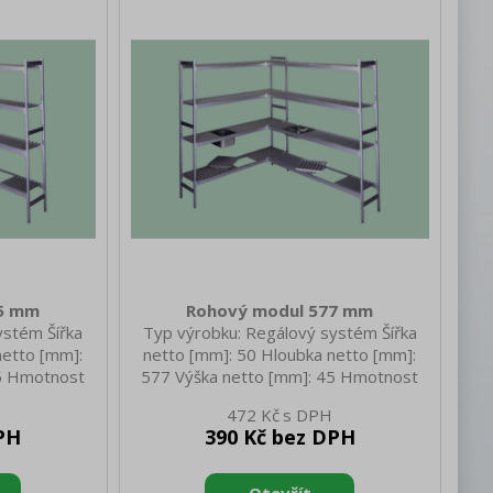
75 mm
Rohový modul 577 mm
ystém Šířka
Typ výrobku: Regálový systém Šířka
netto [mm]:
netto [mm]: 50 Hloubka netto [mm]:
45 Hmotnost
577 Výška netto [mm]: 45 Hmotnost
tto [mm]: 50
netto [kg]: 0.50 Šířka brutto [mm]: 50
472 Kč
Výška brutto
Hloubka brutto [mm]: 577 Výška brutto
PH
390 Kč bez DPH
 [kg]: 1.00
[mm]: 45 Hmotnost brutto [kg]: 1.00
Materiál: ABS plast