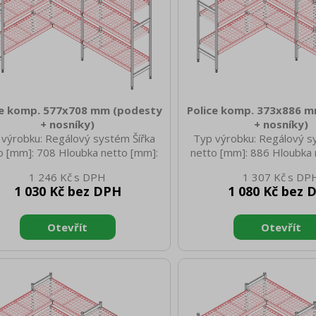
ce komp. 577x708 mm (podesty
Police komp. 373x886 
+ nosníky)
+ nosníky)
 výrobku: Regálový systém Šířka
Typ výrobku: Regálový s
o [mm]: 708 Hloubka netto [mm]:
netto [mm]: 886 Hloubka 
 Výška netto [mm]: 45 Hmotnost
373 Výška netto [mm]: 
1 246 Kč
1 307 Kč
 [kg]: 3.00 Šířka brutto [mm]: 708
netto [kg]: 2.80 Šířka bru
1 030 Kč bez DPH
1 080 Kč bez 
ka brutto [mm]: 577 Výška brutto
Hloubka brutto [mm]: 373 
: 45 Hmotnost brutto [kg]: 4.00
[mm]: 45 Hmotnost brutto
Materiál: ABS plast
Materiál: ABS pl