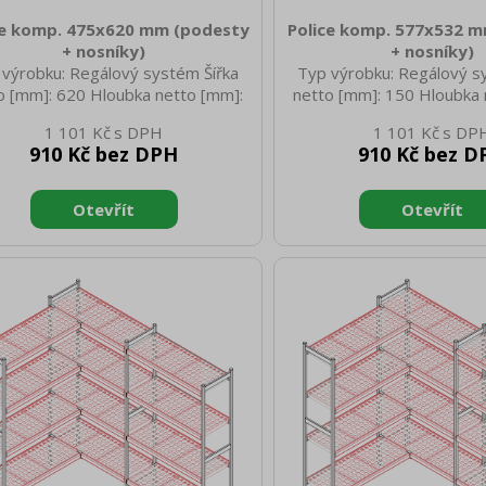
ce komp. 475x620 mm (podesty
Police komp. 577x532 
+ nosníky)
+ nosníky)
 výrobku: Regálový systém Šířka
Typ výrobku: Regálový s
o [mm]: 620 Hloubka netto [mm]:
netto [mm]: 150 Hloubka 
 Výška netto [mm]: 45 Hmotnost
577 Výška netto [mm]: 
1 101 Kč
1 101 Kč
 [kg]: 2.30 Šířka brutto [mm]: 620
netto [kg]: 2.30 Šířka bru
910 Kč bez DPH
910 Kč bez D
ka brutto [mm]: 475 Výška brutto
Hloubka brutto [mm]: 150 
: 45 Hmotnost brutto [kg]: 4.30
[mm]: 45 Hmotnost brutto
Materiál: ABS plast
Materiál: ABS pl