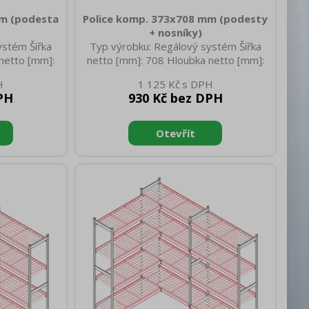
mm (podesta
Police komp. 373x708 mm (podesty
+ nosníky)
ystém Šířka
Typ výrobku: Regálový systém Šířka
netto [mm]:
netto [mm]: 708 Hloubka netto [mm]:
45 Hmotnost
373 Výška netto [mm]: 45 Hmotnost
1 125 Kč
tto [mm]: 532
netto [kg]: 2.30 Šířka brutto [mm]: 708
PH
930 Kč bez DPH
Výška brutto
Hloubka brutto [mm]: 373 Výška brutto
 [kg]: 3.30
[mm]: 45 Hmotnost brutto [kg]: 3.30
ast