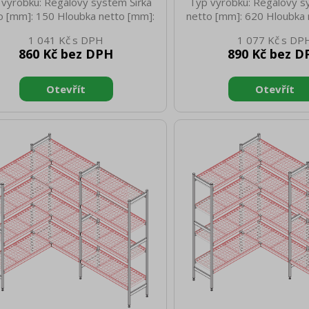
 výrobku: Regálový systém Šířka
Typ výrobku: Regálový s
o [mm]: 150 Hloubka netto [mm]:
netto [mm]: 620 Hloubka 
 Výška netto [mm]: 45 Hmotnost
373 Výška netto [mm]: 
1 041 Kč
1 077 Kč
 [kg]: 2.00 Šířka brutto [mm]: 532
netto [kg]: 2.00 Šířka bru
860 Kč bez DPH
890 Kč bez D
ka brutto [mm]: 150 Výška brutto
Hloubka brutto [mm]: 373 
: 45 Hmotnost brutto [kg]: 3.00
[mm]: 45 Hmotnost brutto
Materiál: ABS plast
Materiál: ABS pl