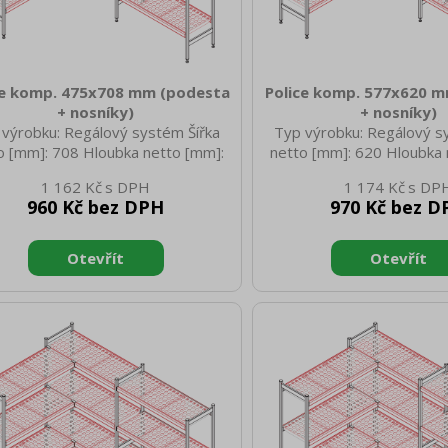
ce komp. 475x708 mm (podesta
Police komp. 577x620 
+ nosníky)
+ nosníky)
 výrobku: Regálový systém Šířka
Typ výrobku: Regálový s
o [mm]: 708 Hloubka netto [mm]:
netto [mm]: 620 Hloubka 
 Výška netto [mm]: 45 Hmotnost
577 Výška netto [mm]: 
1 162 Kč
1 174 Kč
 [kg]: 2.70 Šířka brutto [mm]: 708
netto [kg]: 2.70 Šířka bru
960 Kč bez DPH
970 Kč bez D
ka brutto [mm]: 475 Výška brutto
Hloubka brutto [mm]: 577 
: 45 Hmotnost brutto [kg]: 4.70
[mm]: 45 Hmotnost brutto
Materiál: ABS plast
Materiál: ABS pl