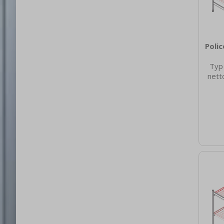
Poli
Typ
nett
475
netto
Hloub
[mm]