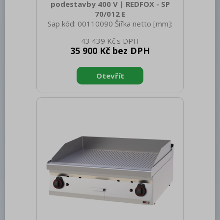
podestavby 400 V | REDFOX - SP
70/012 E
Sap kód: 00110090 Šířka netto [mm]:
1200 Hloubka netto [mm]: 700 Výška
43 439 Kč
netto [mm]: 330 Hmotnost netto [kg]:
35 900 Kč bez DPH
56.00 Šířka brutto [mm]: 1240 Hloubka
brutto [mm]: 800 Výška brutto [mm]:
390 Hmotnost brutto [kg]: 70.00 Typ
spotřebiče: Elektrické zařízení
Konstruční typ zařízení: Stolní Příkon
elektrický [kW]: 15.600 Napájení: 400 V /
3N - 50 Hz Stupeň krytí ovládacích
prvků: IPX4 Materiál: AISI 304 vrchní
deska, AISI 430 opláštění Typ vrchní
desky: Prolisovaná - komfortn