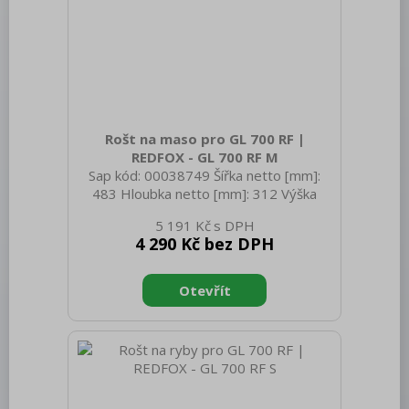
Bufety, drop-in, vitríny, výdejní vany a
vodní lázně
RM
Redfox
REDFOX 600
Rošt na maso pro GL 700 RF |
REDFOX - GL 700 RF M
REDFOX 700
Sap kód: 00038749 Šířka netto [mm]:
483 Hloubka netto [mm]: 312 Výška
REDFOX 900
netto [mm]: 110 Hmotnost netto [kg]:
5 191 Kč
4.50 Šířka brutto [mm]: 605 Hloubka
Volně stojící moduly
4 290 Kč bez DPH
brutto [mm]: 400 Výška brutto [mm]:
Nerezový program
115 Hmotnost brutto [kg]: 5.00
Stolní zařízení
Příprava masa a zeleniny
Pizza program
Konvektomaty