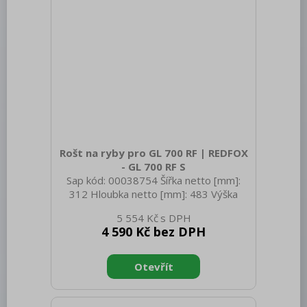
Trouby pro rychlou přípravu
Šokery
Chlazení
Mycí program
Změkčovače
Distribuce jídel, gastronádoby
Rošt na ryby pro GL 700 RF | REDFOX
- GL 700 RF S
Barové zařízení, kávovary
Sap kód: 00038754 Šířka netto [mm]:
312 Hloubka netto [mm]: 483 Výška
REDFOX
netto [mm]: 110 Hmotnost netto [kg]:
5 554 Kč
3.50 Šířka brutto [mm]: 400 Hloubka
4 590 Kč bez DPH
brutto [mm]: 605 Výška brutto [mm]:
115 Hmotnost brutto [kg]: 4.00