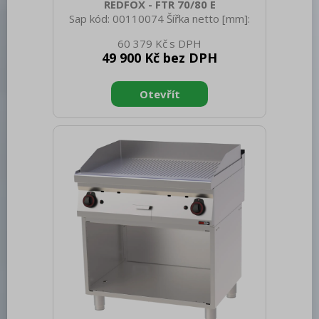
REDFOX - FTR 70/80 E
Sap kód: 00110074 Šířka netto [mm]:
800 Hloubka netto [mm]: 700 Výška
60 379 Kč
netto [mm]: 900 Hmotnost netto [kg]:
49 900 Kč bez DPH
81.00 Šířka brutto [mm]: 840 Hloubka
brutto [mm]: 800 Výška brutto [mm]:
975 Hmotnost brutto [kg]: 95.00 Typ
spotřebiče: Elektrické zařízení
Konstruční typ zařízení: Stacionární
Příkon elektrický [kW]: 9.000 Napájení:
400 V / 3N - 50 Hz Stupeň krytí
ovládacích prvků: IPX4 Materiál: AISI 304
vrchní deska, AISI 430 opláštění
Kontrolky: chodu a nahřátí Materiál