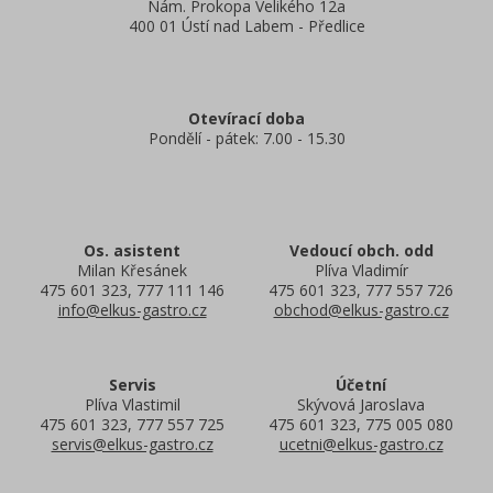
Nám. Prokopa Velikého 12a
400 01 Ústí nad Labem - Předlice
Otevírací doba
Pondělí - pátek: 7.00 - 15.30
Os. asistent
Vedoucí obch. odd
Milan Křesánek
Plíva Vladimír
475 601 323, 777 111 146
475 601 323, 777 557 726
info@elkus-gastro.cz
obchod@elkus-gastro.cz
Servis
Účetní
Plíva Vlastimil
Skývová Jaroslava
475 601 323, 777 557 725
475 601 323, 775 005 080
servis@elkus-gastro.cz
ucetni@elkus-gastro.cz