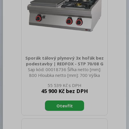
Sporák tálový plynový 3x hořák bez
podestavby | REDFOX - STP 70/08 G
Sap kód: 00018736 Šířka netto [mm]:
800 Hloubka netto [mm]: 700 Výška
netto [mm]: 330 Hmotnost netto [kg]:
55 539 Kč
79.00 Šířka brutto [mm]: 860 Hloubka
45 900 Kč bez DPH
brutto [mm]: 820 Výška brutto [mm]:
494 Hmotnost brutto [kg]: 79.00 Typ
spotřebiče: Plynové zařízení Konstruční
typ zařízení: Stolní Výkon plynový [kW]:
19.100 Zapalování: Piezo Druh připojení
plynu: Zemní plyn, propan butan Stupeň
krytí ovládacích prvků: IPX4 Vnější barva