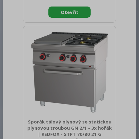
975 Hmotnost brutto [kg]: 132.20 Typ
spotřebiče: Elektrické zařízení
Konstruční typ zařízení: Stacionární
Příkon elektrický [kW]: 13.130 Napájení:
400 V / 3N - 50 Hz Stupeň krytí
ovládacích prvků: IP24 Vnější barva
zařízení: Nerezové Materiál: AISI 304
vrchní deska, AISI 430 opláštěn
Sporák tálový plynový se statickou
plynovou troubou GN 2/1 - 3x hořák
| REDFOX - STPT 70/80 21 G