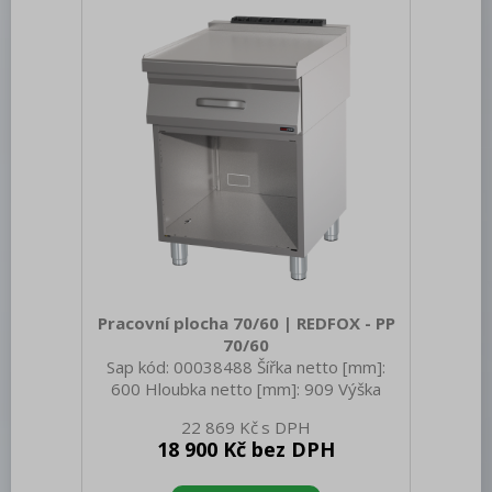
Pracovní plocha 70/60 | REDFOX - PP
70/60
Sap kód: 00038488 Šířka netto [mm]:
600 Hloubka netto [mm]: 909 Výška
netto [mm]: 721 Hmotnost netto [kg]:
22 869 Kč
40.20 Šířka brutto [mm]: 640 Hloubka
18 900 Kč bez DPH
brutto [mm]: 975 Výška brutto [mm]:
800 Hmotnost brutto [kg]: 45.00