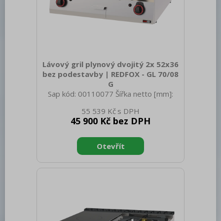
Lávový gril plynový dvojitý 2x 52x36
bez podestavby | REDFOX - GL 70/08
G
Sap kód: 00110077 Šířka netto [mm]:
800 Hloubka netto [mm]: 700 Výška
55 539 Kč
netto [mm]: 426 Hmotnost netto [kg]:
45 900 Kč bez DPH
53.00 Šířka brutto [mm]: 860 Hloubka
brutto [mm]: 820 Výška brutto [mm]:
604 Hmotnost brutto [kg]: 65.00 Typ
spotřebiče: Plynové zařízení Konstruční
typ zařízení: Stolní Výkon plynový [kW]:
13.000 Zapalování: Piezo + večný
plamen Druh připojení plynu: Zemní plyn,
propan butan Stupeň krytí ovládacích
prvků: IPX4 Materiál: Nerez Rozměr
grilovací desky [mm x mm]: 52