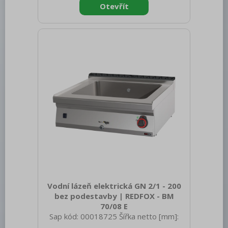
Materiál: AISI 304 vrchní deska, AISI 430
opláštění Nastavitelné nožičky: Ano
Vnější barva zařízení: Nerezové Materiál
nožiček: nerez Konstruční typ zařízení: S
podestavbou Materiál vrchní desky: AISI
304 Tloušťka vrchní desky [mm]: 1.50
Vodní lázeň elektrická GN 2/1 - 200
bez podestavby | REDFOX - BM
70/08 E
Sap kód: 00018725 Šířka netto [mm]:
800 Hloubka netto [mm]: 700 Výška