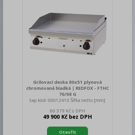
zařízení: Nerezové Materiál: AISI 304
vrchní deska
Grilovací deska 80x51 plynová
chromovaná hladká | REDFOX - FTHC
70/08 G
Sap kód: 00012410 Šířka netto [mm]:
800 Hloubka netto [mm]: 700 Výška
60 379 Kč
netto [mm]: 330 Hmotnost netto [kg]:
49 900 Kč bez DPH
69.00 Šířka brutto [mm]: 840 Hloubka
brutto [mm]: 800 Výška brutto [mm]:
390 Hmotnost brutto [kg]: 81.00 Typ