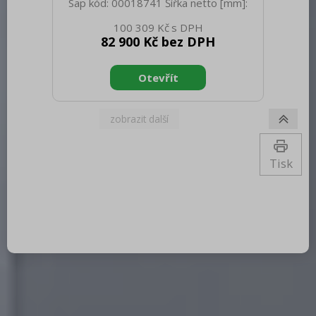
Sap kód: 00018741 Šířka netto [mm]:
800 Hloubka netto [mm]: 700 Výška
100 309 Kč
netto [mm]: 900 Hmotnost netto [kg]:
82 900 Kč bez DPH
140.00 Šířka brutto [mm]: 840 Hloubka
brutto [mm]: 800 Výška brutto [mm]:
975 Hmotnost brutto [kg]: 140.00 Typ
spotřebiče: Plynové zařízení Konstruční
typ zařízení: S podestavbou Výkon
plynový [kW]: 25.400 Zapalování:
Piezo+večný plamen Druh připojení
plynu: Propan butan, zemní plyn Stupeň
krytí ovládacích prvků: IPX4 Materiál:
Tisk
Nerez Kontrolky: chodu a nahřátí Ma