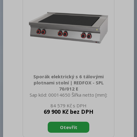
Nerezové Materiál: A
Sporák elektrický s 6 tálovými
plotnami stolní | REDFOX - SPL
70/012 E
Sap kód: 00014650 Šířka netto [mm]:
1200 Hloubka netto [mm]: 700 Výška
84 579 Kč
netto [mm]: 330 Hmotnost netto [kg]:
69 900 Kč bez DPH
108.50 Šířka brutto [mm]: 1240 Hloubka
brutto [mm]: 800 Výška brutto [mm]:
390 Hmotnost brutto [kg]: 120.00 Typ
spotřebiče: Elektrické zařízení