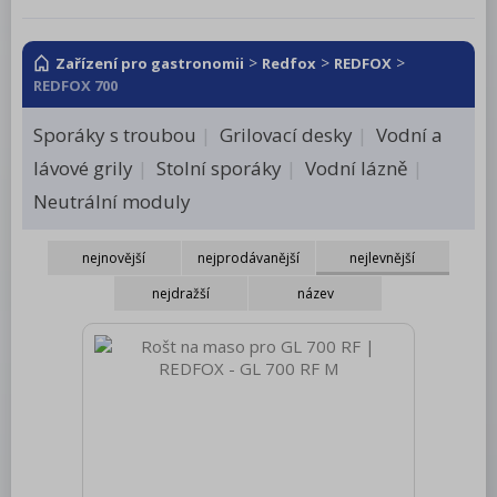
RM LOTUS 600
RM LOTUS 700
>
>
>
Zařízení pro gastronomii
Redfox
REDFOX
REDFOX 700
RM LOTUS 900
Sporáky s troubou
Grilovací desky
Vodní a
Roboty, příprava masa a zeleniny
lávové grily
Stolní sporáky
Vodní lázně
Pizza program
Neutrální moduly
Konvektomaty
nejnovější
nejprodávanější
nejlevnější
Šokery
nejdražší
název
Chlazení
Mycí program
Salamandry
Regálový systém
Drop In - Monoblok