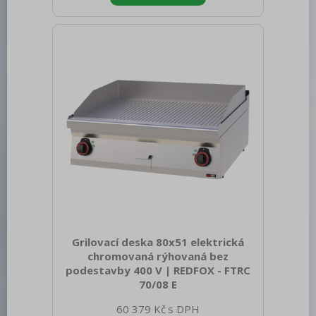
spotřebiče: Plynové zařízení Konstruční
typ zařízení: Stolní Výkon plynový [kW]:
14.000 Zapalování: Piezo + večný
plamen Druh připojení plynu: Zemní plyn,
propan butan Stupeň krytí ovládacích
prvků: IPX4 Materiál: AISI 304 vrchní
deska, AISI 430 opláštěn
Grilovací deska 80x51 elektrická
chromovaná rýhovaná bez
podestavby 400 V | REDFOX - FTRC
70/08 E
Sap kód: 00012421 Šířka netto [mm]:
60 379 Kč
800 Hloubka netto [mm]: 700 Výška