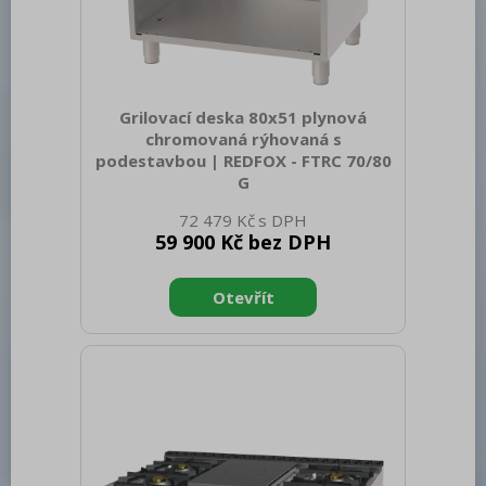
Grilovací deska 80x51 plynová
chromovaná rýhovaná s
podestavbou | REDFOX - FTRC 70/80
G
Sap kód: 00012426 Šířka netto [mm]:
72 479 Kč
800 Hloubka netto [mm]: 700 Výška
59 900 Kč bez DPH
netto [mm]: 900 Hmotnost netto [kg]:
87.00 Šířka brutto [mm]: 840 Hloubka
brutto [mm]: 800 Výška brutto [mm]:
975 Hmotnost brutto [kg]: 101.00 Typ
spotřebiče: Plynové zařízení Konstruční
typ zařízení: Stacionární Výkon plynový
[kW]: 14.000 Zapalování: Piezo + večný
plamen Druh připojení plynu: Zemní plyn,
propan butan Stupeň krytí ovládacích
prvků: IPX4 Materiál: AISI 304 vrchní
deska, AISI 430 opl