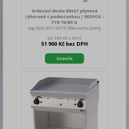
Grilovací deska 80x51 plynová
rýhovaná s podestavbou | REDFOX -
FTR 70/80 G
Sap kód: 00110075 Šířka netto [mm]:
800 Hloubka netto [mm]: 700 Výška
62 799 Kč
netto [mm]: 900 Hmotnost netto [kg]:
51 900 Kč bez DPH
87.00 Šířka brutto [mm]: 840 Hloubka
brutto [mm]: 800 Výška brutto [mm]:
975 Hmotnost brutto [kg]: 101.00 Typ
spotřebiče: Plynové zařízení Konstruční
typ zařízení: Stacionární Výkon plynový
[kW]: 14.000 Zapalování: Piezo+večný
plamen Druh připojení plynu: Zemní plyn,
propan butan Stupeň krytí ovládacích
prvků: IPX4 Materiál: AISI 304 vrchní
deska, AISI 430 oplá