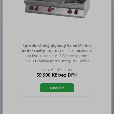
Sporák tálový plynový 5x hořák bez
podestavby | REDFOX - STP 70/012 G
Sap kód: 00018739 Šířka netto [mm]:
1200 Hloubka netto [mm]: 700 Výška
netto [mm]: 330 Hmotnost netto [kg]:
72 479 Kč
91.00 Šířka brutto [mm]: 1254 Hloubka
59 900 Kč bez DPH
brutto [mm]: 820 Výška brutto [mm]:
494 Hmotnost brutto [kg]: 106.00 Typ
spotřebiče: Plynové zařízení Konstruční
typ zařízení: Stolní Výkon plynový [kW]:
36.100 Zapalování: Piezo + věčný
plamen Druh připojení plynu: Zemní plyn,
propan butan Stupeň krytí ovládacích
prvků: IPX4 Vnější barva zařízení: