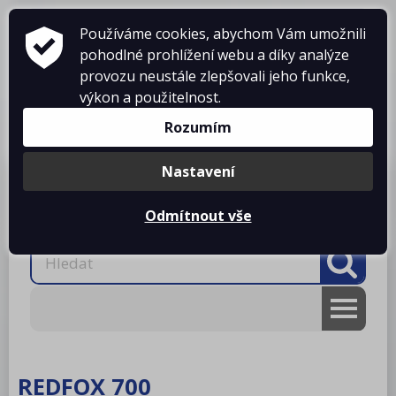
Používáme cookies, abychom Vám umožnili
pohodlné prohlížení webu a díky analýze
provozu neustále zlepšovali jeho funkce,
výkon a použitelnost.
Košík je prázdný
Rozumím
Nastavení
Produkty
O firmě
Projekty kuchyní
Reference
Ke stažení
Kontakty
Odmítnout vše
AKCE
RM gastro
REDFOX 700