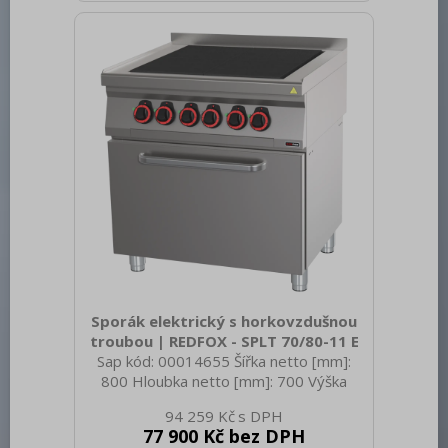
Konstruční typ zařízení: Stolní Příkon
elektrický [kW]: 15.000 Napájení: 400 V /
3N - 50 Hz Stupeň krytí ovládacích
prvků: IPX4 Materiál: AISI 304 vrchní
deska, AISI 430 opláštění Materiál vrchní
desky: AISI 304 Tlouš
Sporák elektrický s horkovzdušnou
troubou | REDFOX - SPLT 70/80-11 E
Sap kód: 00014655 Šířka netto [mm]:
800 Hloubka netto [mm]: 700 Výška
netto [mm]: 910 Hmotnost netto [kg]:
94 259 Kč
119.60 Šířka brutto [mm]: 840 Hloubka
77 900 Kč bez DPH
brutto [mm]: 800 Výška brutto [mm]: