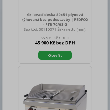
Grilovací deska 80x51 plynová
rýhovaná bez podestavby | REDFOX
- FTR 70/08 G
Sap kód: 00110071 Šířka netto [mm]:
800 Hloubka netto [mm]: 700 Výška
55 539 Kč
netto [mm]: 330 Hmotnost netto [kg]:
45 900 Kč bez DPH
69.00 Šířka brutto [mm]: 840 Hloubka
brutto [mm]: 800 Výška brutto [mm]:
390 Hmotnost brutto [kg]: 81.00 Typ
spotřebiče: Plynové zařízení Konstruční
typ zařízení: Stolní Výkon plynový [kW]:
14.000 Zapalování: Piezo + večný
plamen Druh připojení plynu: Zemní plyn,
propan butan Stupeň krytí ovládacích
prvků: IPX4 Materiál: AISI 304 vrchní
deska, AISI 430 opláštěn