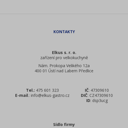
Elkus s. r. o.
zařízení pro velkokuchyně
Nám. Prokopa Velikého 12a
400 01 Ústí nad Labem Předlice
Tel.:
475 601 323
IČ
: 47309610
E-mail
.: info@elkus-gastro.cz
DIČ
: CZ47309610
ID
: dsp3ucg
Sídlo firmy