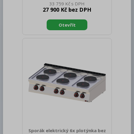
33 759 Kč
netto [mm]: 330 Hmotnost netto [kg]:
27 900 Kč bez DPH
23.00 Šířka brutto [mm]: 860 Hloubka
brutto [mm]: 820 Výška brutto [mm]:
494 Hmotnost brutto [kg]: 34.00 Typ
spotřebiče: Elektrické zařízení
Konstruční typ zařízení: Stolní Příkon
elektrický [kW]: 3.200 Napájení: 230 V /
1N - 50 Hz Stupeň krytí ovládacích
prvků: IPX4 Materiál: AISI 304 vrchní
deska, AISI 430 opláštění Kontrolky:
chodu a nahřátí Typ vrchní desk
Sporák elektrický 6x plotýnka bez