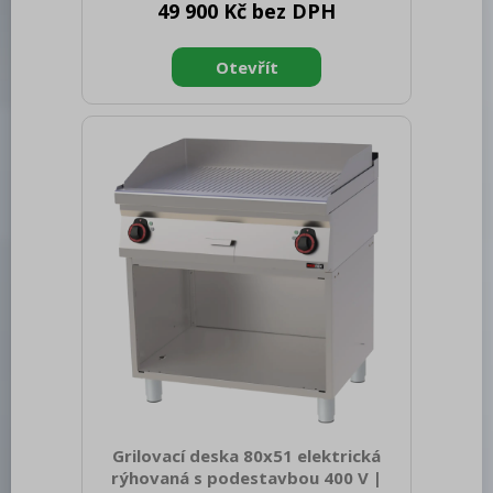
49 900 Kč bez DPH
netto [mm]: 330 Hmotnost netto [kg]:
66.00 Šířka brutto [mm]: 840 Hloubka
brutto [mm]: 800 Výška brutto [mm]:
390 Hmotnost brutto [kg]: 78.00 Typ
spotřebiče: Elektrické zařízení
Konstruční typ zařízení: Stolní Příkon
elektrický [kW]: 9.000 Napájení: 400 V /
3N - 50 Hz Stupeň krytí ovládacích
prvků: IPX4 Materiál: AISI 304 vrchní
deska, AISI 430 opláštění Kontrolky:
chodu a nahřátí Materiál vrchn
Grilovací deska 80x51 elektrická
rýhovaná s podestavbou 400 V |