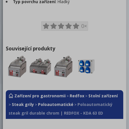
Distribuce jídel, gastronádoby
Typ povrchu zařízení
: Hladký
Barové zařízení, kávovary
REDFOX
0×
Související produkty
Zařízení pro gastronomii
Redfox
Stolní zařízení
>
>
Steak grily
Poloautomatické
Poloautomatický
>
>
>
steak gril durable chrom | REDFOX - KDA 63 ED