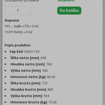
Dostupnost produktu
Grilovací desky
Kontaktní grily
Vodní a lávové grily
Doprava
PPL - balík v ČR
0 Kč
Multifunkční pánve
TOPTRANS
0 Kč
Fritézy
Popis produktu:
Udržovače hranolek
Sap kód
: 00021129
Vodní lázně
Šířka netto [mm]
: 658
Podestavby
Hloubka netto [mm]
: 760
Výška netto [mm]
: 442
Hot-dogy
Hmotnost netto [kg]
: 66.00
Ohřívače uzenin
Šířka brutto [mm]
: 725
Salamandry
Hloubka brutto [mm]
: 800
Výška brutto [mm]
: 564
Toastery
Hmotnost brutto [kg]
: 75.00