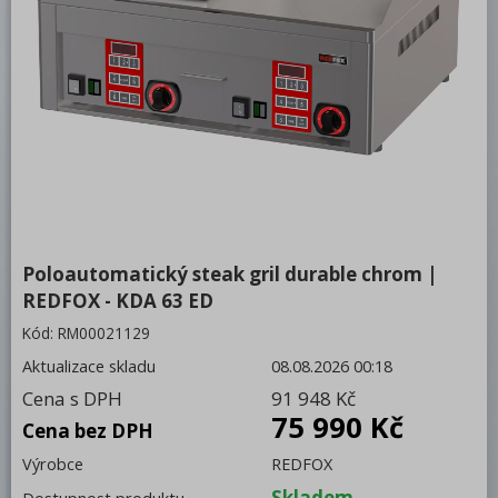
Bufety, drop-in, vitríny, výdejní vany a
vodní lázně
RM
Redfox
REDFOX 600
REDFOX 700
REDFOX 900
Poloautomatický steak gril durable chrom |
Volně stojící moduly
REDFOX - KDA 63 ED
Nerezový program
Kód:
RM00021129
Stolní zařízení
Aktualizace skladu
08.08.2026 00:18
Cena s DPH
91 948 Kč
Steak grily
75 990 Kč
Cena bez DPH
Poloautomatické
Výrobce
REDFOX
Mechanické
Skladem