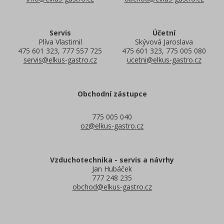
Servis
Účetní
Plíva Vlastimil
Skývová Jaroslava
475 601 323, 777 557 725
475 601 323, 775 005 080
servis@elkus-gastro.cz
ucetni@elkus-gastro.cz
Obchodní zástupce
775 005 040
oz@elkus-gastro.cz
Vzduchotechnika - servis a návrhy
Jan Hubáček
777 248 235
obchod@elkus-gastro.cz