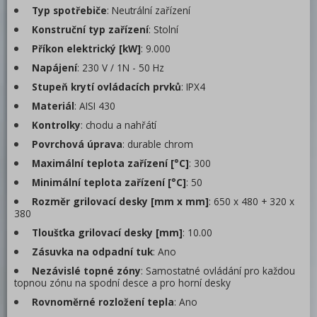
Vyhřívané a neutrální vitríny
Typ spotřebiče
: Neutrální zařízení
Konstruční typ zařízení
Mikrovlnné trouby
: Stolní
Příkon elektrický [kW]
: 9.000
Indukční vařiče
Napájení
: 230 V / 1N - 50 Hz
Vařiče těstovin
Stupeň krytí ovládacích prvků
: IPX4
Materiál
: AISI 430
Příprava masa a zeleniny
Kontrolky
: chodu a nahřátí
Pizza program
Povrchová úprava
: durable chrom
Konvektomaty
Maximální teplota zařízení [°C]
: 300
Minimální teplota zařízení [°C]
: 50
Trouby pro rychlou přípravu
Rozměr grilovací desky [mm x mm]
: 650 x 480 + 320 x
Šokery
380
Tloušťka grilovací desky [mm]
: 10.00
Chlazení
Zásuvka na odpadní tuk
: Ano
Mycí program
Nezávislé topné zóny
: Samostatné ovládání pro každou
topnou zónu na spodní desce a pro horní desky
Změkčovače
Rovnoměrné rozložení tepla
: Ano