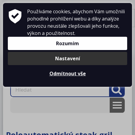
Používáme cookies, abychom Vám umožnili
pohodlné prohlížení webu a díky analýze
Tisk
provozu neustále zlepšovali jeho funkce,
výkon a použitelnost.
Košík je prázdný
Rozumím
Nastavení
Produkty
O firmě
Projekty kuchyní
Reference
Ke stažení
Kontakty
Odmítnout vše
AKCE
RM gastro
Poloautomatický steak gril