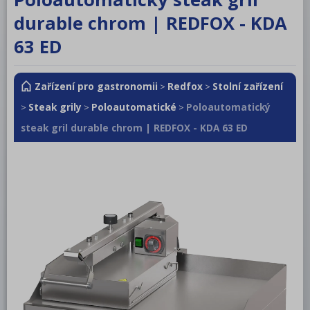
RM LOTUS 600
durable chrom | REDFOX - KDA
RM LOTUS 700
63 ED
RM LOTUS 900
Zařízení pro gastronomii
Redfox
Stolní zařízení
>
>
Roboty, příprava masa a zeleniny
Steak grily
Poloautomatické
Poloautomatický
>
>
>
Pizza program
steak gril durable chrom | REDFOX - KDA 63 ED
Konvektomaty
Šokery
Chlazení
Mycí program
Salamandry
Regálový systém
Drop In - Monoblok