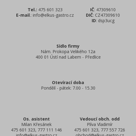
Tel.:
475 601 323
IČ
: 47309610
E-mail
.: info@elkus-gastro.cz
DIČ
: CZ47309610
ID
: dsp3ucg
Sídlo firmy
Nám. Prokopa Velikého 12a
400 01 Ústí nad Labem - Předlice
Otevírací doba
Pondělí - pátek: 7.00 - 15.30
Os. asistent
Vedoucí obch. odd
Milan Křesánek
Plíva Vladimír
475 601 323, 777 111 146
475 601 323, 777 557 726
info@elkus-gastro.cz
obchod@elkus-gastro.cz