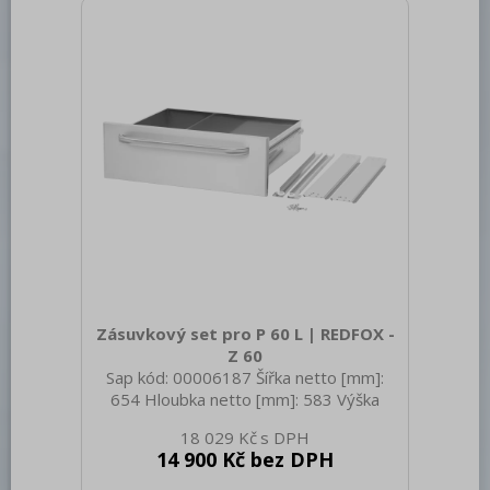
propan butan Stupeň krytí ovládacích
prvků: IPX4 Materiál: AISI 304 vrchní
deska, AISI 430 opláštění Materiál vrchní
desky: AISI 304 T
Zásuvkový set pro P 60 L | REDFOX -
Z 60
Sap kód: 00006187 Šířka netto [mm]:
654 Hloubka netto [mm]: 583 Výška
netto [mm]: 215 Hmotnost netto [kg]:
18 029 Kč
9.00 Šířka brutto [mm]: 700 Hloubka
14 900 Kč bez DPH
brutto [mm]: 685 Výška brutto [mm]:
440 Hmotnost brutto [kg]: 13.00