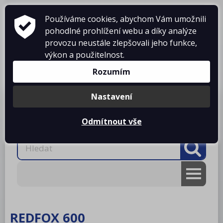
Používáme cookies, abychom Vám umožnili
pohodlné prohlížení webu a díky analýze
provozu neustále zlepšovali jeho funkce,
výkon a použitelnost.
Košík je prázdný
Rozumím
Nastavení
Produkty
O firmě
Projekty kuchyní
Reference
Ke stažení
Kontakty
Odmítnout vše
AKCE
RM gastro
REDFOX 600