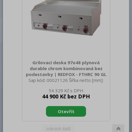
Grilovací deska 97x48 plynová
durable chrom kombinovaná bez
podestavby | REDFOX - FTHRC 90 GL
Sap kód: 00021126 Šířka netto [mm]:
988 Hloubka netto [mm]: 609 Výška
54 329 Kč
netto [mm]: 290 Hmotnost netto [kg]:
44 900 Kč bez DPH
78.00 Šířka brutto [mm]: 705 Hloubka
brutto [mm]: 1055 Výška brutto [mm]:
540 Hmotnost brutto [kg]: 85.00 Typ
spotřebiče: Plynové zařízení Konstruční
typ zařízení: Stolní Výkon plynový [kW]:
12.000 Zapalování: Piezo Druh připojení