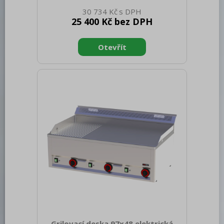
328 Hloubka netto [mm]: 609 Výška
30 734 Kč
netto [mm]: 290 Hmotnost netto [kg]:
25 400 Kč bez DPH
23.00 Šířka brutto [mm]: 395 Hloubka
brutto [mm]: 705 Výška brutto [mm]:
482 Hmotnost brutto [kg]: 29.00 Typ
spotřebiče: Plynové zařízení Konstruční
typ zařízení: Stolní Výkon plynový [kW]:
4.000 Zapalování: Piezo Druh připojení
plynu: Zemní plyn, propan butan Stupeň
krytí ovládacích prvků: IPX4 Materiál:
AISI 430 Povrchová úprava: durable
chrom Maximální teplota
Grilovací deska 97x48 elektrická