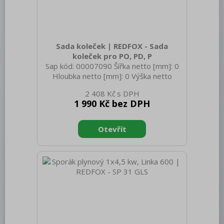
Bufety, drop-in, vitríny, výdejní vany a
vodní lázně
RM
Sada koleček | REDFOX - Sada
Redfox
koleček pro PO, PD, P
Sap kód: 00007090 Šířka netto [mm]: 0
REDFOX 600
Hloubka netto [mm]: 0 Výška netto
[mm]: 0 Hmotnost netto [kg]: 0.80 Šířka
REDFOX 700
2 408 Kč
brutto [mm]: 230 Hloubka brutto [mm]:
1 990 Kč bez DPH
230 Výška brutto [mm]: 290 Hmotnost
REDFOX 900
brutto [kg]: 0.80
Volně stojící moduly
Nerezový program
Stolní zařízení
Příprava masa a zeleniny
Pizza program
Konvektomaty