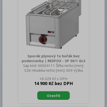
Sporák plynový 1x hořák bez
podestavby | REDFOX - SP 30/1 GLS
Sap kód: 00004111 Šířka netto [mm]:
328 Hloubka netto [mm]: 609 Výška
netto [mm]: 290 Hmotnost netto [kg]:
18 029 Kč
16.00 Šířka brutto [mm]: 650 Hloubka
14 900 Kč bez DPH
brutto [mm]: 366 Výška brutto [mm]:
440 Hmotnost brutto [kg]: 18.00 Typ
spotřebiče: Plynové zařízení Konstruční
typ zařízení: Stolní Výkon plynový [kW]:
4.500 Druh připojení plynu: Zemní plyn,