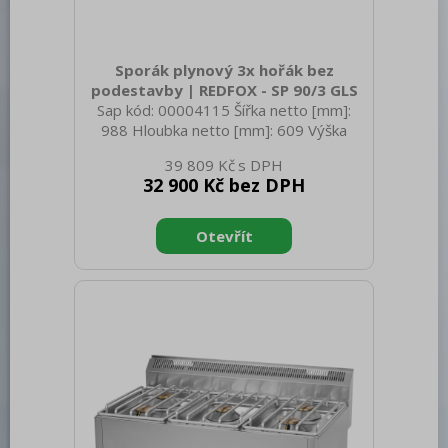
Sporák plynový 3x hořák bez
podestavby | REDFOX - SP 90/3 GLS
Sap kód: 00004115 Šířka netto [mm]:
988 Hloubka netto [mm]: 609 Výška
netto [mm]: 290 Hmotnost netto [kg]:
39 809 Kč
43.00 Šířka brutto [mm]: 705 Hloubka
32 900 Kč bez DPH
brutto [mm]: 1055 Výška brutto [mm]:
540 Hmotnost brutto [kg]: 43.00 Typ
spotřebiče: Plynové zařízení Konstruční
typ zařízení: Stolní Výkon plynový [kW]:
13.500 Druh připojení plynu: Zemní plyn,
propan butan Stupeň krytí ovládacích
prvků: IPX4 Materiál: AISI 304 vrchní
deska, AISI 430 opláštění Materiál vrchní
desky: AISI 304