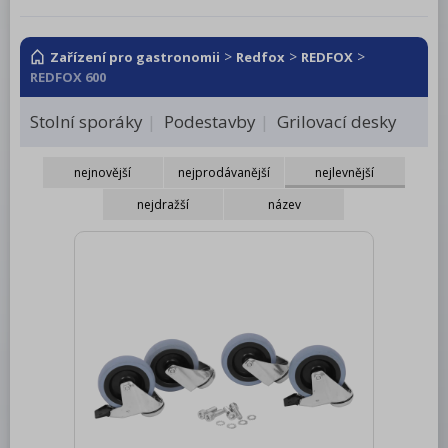
RM LOTUS 600
RM LOTUS 700
>
>
>
Zařízení pro gastronomii
Redfox
REDFOX
REDFOX 600
RM LOTUS 900
Stolní sporáky
Podestavby
Grilovací desky
Roboty, příprava masa a zeleniny
Pizza program
nejnovější
nejprodávanější
nejlevnější
Konvektomaty
nejdražší
název
Šokery
Chlazení
Mycí program
Salamandry
Regálový systém
Drop In - Monoblok