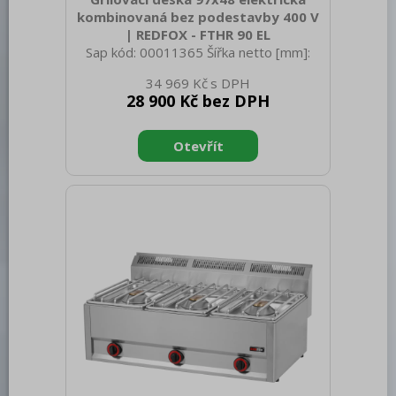
kombinovaná bez podestavby 400 V
| REDFOX - FTHR 90 EL
Sap kód: 00011365 Šířka netto [mm]:
988 Hloubka netto [mm]: 609 Výška
34 969 Kč
netto [mm]: 290 Hmotnost netto [kg]:
28 900 Kč bez DPH
76.00 Šířka brutto [mm]: 705 Hloubka
brutto [mm]: 1055 Výška brutto [mm]:
540 Hmotnost brutto [kg]: 83.00 Typ
spotřebiče: Elektrické zařízení
Konstruční typ zařízení: Stolní Příkon
elektrický [kW]: 9.000 Napájení: 400 V /
3N - 50 Hz Stupeň krytí ovládacích
prvků: IPX4 Materiál: AISI 430 Kontrolky:
chodu a nahřátí Materiál vrchní desky:
Pískovaná ocel Povrchová