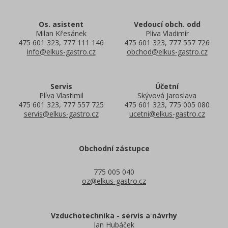
Os. asistent
Vedoucí obch. odd
Milan Křesánek
Plíva Vladimír
475 601 323, 777 111 146
475 601 323, 777 557 726
info@elkus-gastro.cz
obchod@elkus-gastro.cz
Servis
Účetní
Plíva Vlastimil
Skývová Jaroslava
475 601 323, 777 557 725
475 601 323, 775 005 080
servis@elkus-gastro.cz
ucetni@elkus-gastro.cz
Obchodní zástupce
775 005 040
oz@elkus-gastro.cz
Vzduchotechnika - servis a návrhy
Jan Hubáček