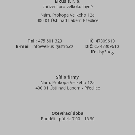
Elkus s. r. o.
zařízení pro velkokuchyně
Nám. Prokopa Velikého 12a
400 01 Ústí nad Labem Předlice
Tel.:
475 601 323
IČ
: 47309610
E-mail
.: info@elkus-gastro.cz
DIČ
: CZ47309610
ID
: dsp3ucg
Sídlo firmy
Nám. Prokopa Velikého 12a
400 01 Ústí nad Labem - Předlice
Otevírací doba
Pondělí - pátek: 7.00 - 15.30