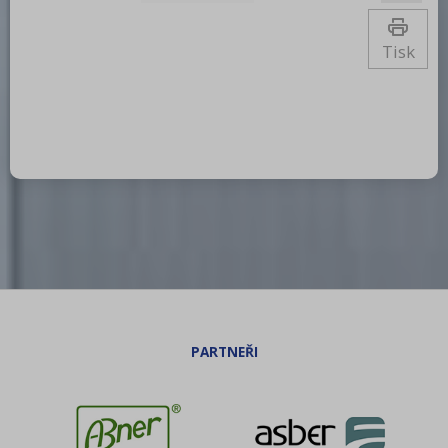
plynu: Zemní plyn, propan butan Stupeň
krytí ovládacích prvků: IPX4 Materiál:
AISI 430 Materiál vrchní desky:
Tisk
Chromovaná ocel Povrchov