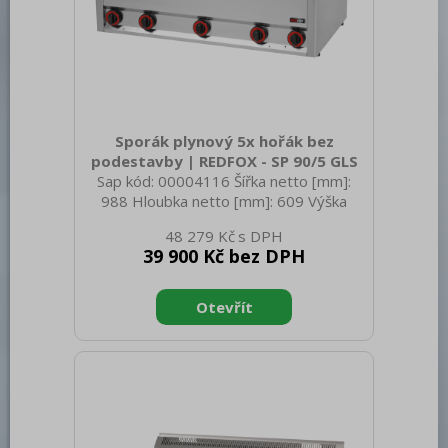
Sporák plynový 5x hořák bez
podestavby | REDFOX - SP 90/5 GLS
Sap kód: 00004116 Šířka netto [mm]:
988 Hloubka netto [mm]: 609 Výška
netto [mm]: 290 Hmotnost netto [kg]:
48 279 Kč
61.00 Šířka brutto [mm]: 705 Hloubka
39 900 Kč bez DPH
brutto [mm]: 1055 Výška brutto [mm]:
540 Hmotnost brutto [kg]: 65.00 Typ
spotřebiče: Plynové zařízení Konstruční
typ zařízení: Stolní Výkon plynový [kW]:
22.500 Druh připojení plynu: Zemní plyn,
propan butan Stupeň krytí ovládacích
prvků: IPX4 Materiál: AISI 304 vrchní
deska, AISI 430 opláštění Materiál vrchní
desky: AISI 304