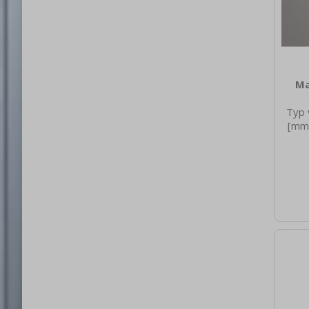
Ma
Typ 
[mm]
net
0.