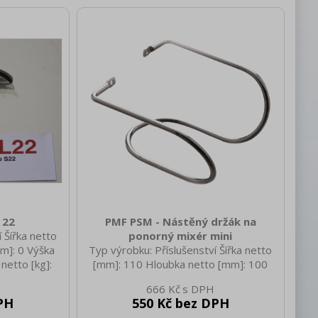
 22
PMF PSM - Nástěný držák na
 Šířka netto
ponorný mixér mini
m]: 0 Výška
Typ výrobku: Příslušenství Šířka netto
netto [kg]:
[mm]: 110 Hloubka netto [mm]: 100
kg]: 0.60
Výška netto [mm]: 350 Hmotnost
666 Kč
netto [kg]: 0.40 Šířka brutto [mm]: 125
PH
550 Kč bez DPH
Hloubka brutto [mm]: 110 Výška brutto