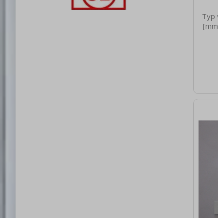
Typ 
[mm]
net
0.