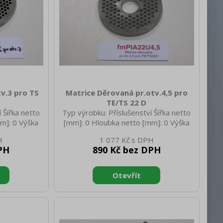
v.3 pro TS
Matrice Děrovaná pr.otv.4,5 pro
TE/TS 22 D
 Šířka netto
Typ výrobku: Příslušenství Šířka netto
m]: 0 Výška
[mm]: 0 Hloubka netto [mm]: 0 Výška
netto [kg]:
netto [mm]: 0 Hmotnost netto [kg]:
1 077 Kč
kg]: 0.55
0.30 Hmotnost brutto [kg]: 0.35
PH
890 Kč bez DPH