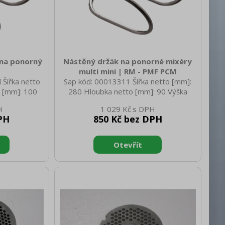
 na ponorný
Nástěný držák na ponorné mixéry
multi mini | RM - PMF PCM
 Šířka netto
Sap kód: 00013311 Šířka netto [mm]:
 [mm]: 100
280 Hloubka netto [mm]: 90 Výška
 Hmotnost
netto [mm]: 70 Hmotnost netto [kg]:
1 029 Kč
tto [mm]: 125
0.40 Šířka brutto [mm]: 280 Hloubka
PH
850 Kč bez DPH
Výška brutto
brutto [mm]: 90 Výška brutto [mm]: 70
o [kg]: 0.60
Hmotnost brutto [kg]: 0.60 Doplňující
informace: pro mixéry PMF 25 / PMFF
25 verze multi zahrnuje pozice pro
nástavce