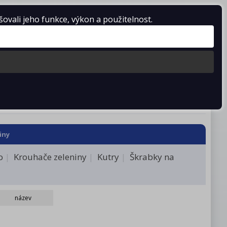
vali jeho funkce, výkon a použitelnost.
Košík je prázdný
stažení
Kontakty
iny
o
Krouhače zeleniny
Kutry
Škrabky na
název