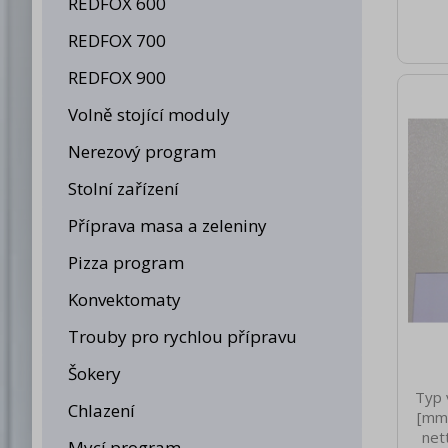
REDFOX 600
REDFOX 700
REDFOX 900
Volně stojící moduly
Nerezový program
Stolní zařízení
Příprava masa a zeleniny
Pizza program
Konvektomaty
Trouby pro rychlou přípravu
Šokery
Typ 
Chlazení
[mm]
net
Mycí program