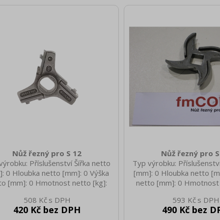
Nůž řezný pro S 12
Nůž řezný pro S
výrobku: Příslušenství Šířka netto
Typ výrobku: Příslušenství
: 0 Hloubka netto [mm]: 0 Výška
[mm]: 0 Hloubka netto [m
to [mm]: 0 Hmotnost netto [kg]:
netto [mm]: 0 Hmotnost 
30 Hmotnost brutto [kg]: 0.40
0.50 Hmotnost brutto [
508 Kč
593 Kč
420 Kč bez DPH
490 Kč bez D