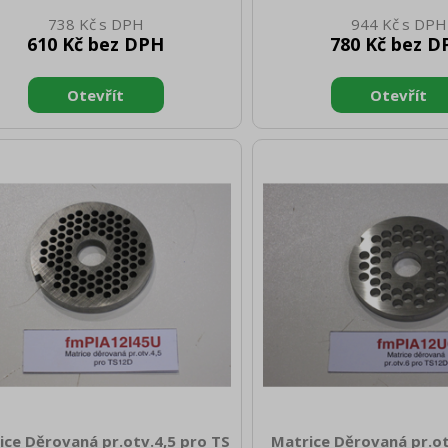
50 Hmotnost brutto [kg]: 0.60
netto [mm]: 0 Hmotnost 
738 Kč
944 Kč
0.50 Hmotnost brutto [
610 Kč bez DPH
780 Kč bez D
ice Děrovaná pr.otv.4,5 pro TS
Matrice Děrovaná pr.ot