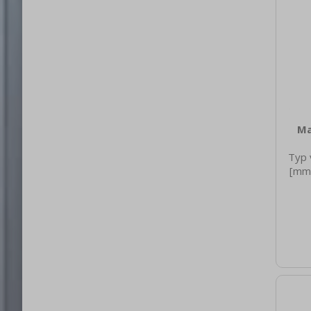
Ma
Typ 
[mm]
net
0.