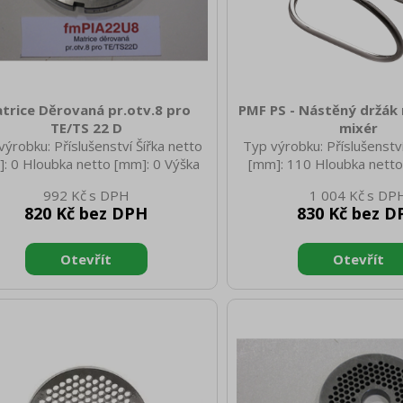
trice Děrovaná pr.otv.8 pro
PMF PS - Nástěný držák
TE/TS 22 D
mixér
výrobku: Příslušenství Šířka netto
Typ výrobku: Příslušenství
: 0 Hloubka netto [mm]: 0 Výška
[mm]: 110 Hloubka netto
to [mm]: 0 Hmotnost netto [kg]:
Výška netto [mm]: 400
992 Kč
1 004 Kč
18 Hmotnost brutto [kg]: 0.28
netto [kg]: 0.40 Šířka bru
820 Kč bez DPH
830 Kč bez D
Hloubka brutto [mm]: 110 
[mm]: 400 Hmotnost brutt