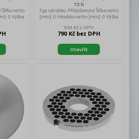
12 D
 Šířka netto
Typ výrobku: Příslušenství Šířka netto
m]: 0 Výška
[mm]: 0 Hloubka netto [mm]: 0 Výška
netto [kg]:
netto [mm]: 0 Hmotnost netto [kg]:
956 Kč
kg]: 0.60
0.18 Hmotnost brutto [kg]: 0.28
PH
790 Kč bez DPH