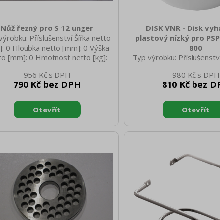
Nůž řezný pro S 12 unger
DISK VNR - Disk vyh
výrobku: Příslušenství Šířka netto
plastový nízký pro PSP
: 0 Hloubka netto [mm]: 0 Výška
800
to [mm]: 0 Hmotnost netto [kg]:
Typ výrobku: Příslušenství
30 Hmotnost brutto [kg]: 0.40
[mm]: 205 Hloubka netto
956 Kč
980 Kč
Výška netto [mm]: 10 Hmo
790 Kč bez DPH
810 Kč bez D
[kg]: 0.12 Šířka brutto
Hloubka brutto [mm]: 250 
[mm]: 30 Hmotnost brutto