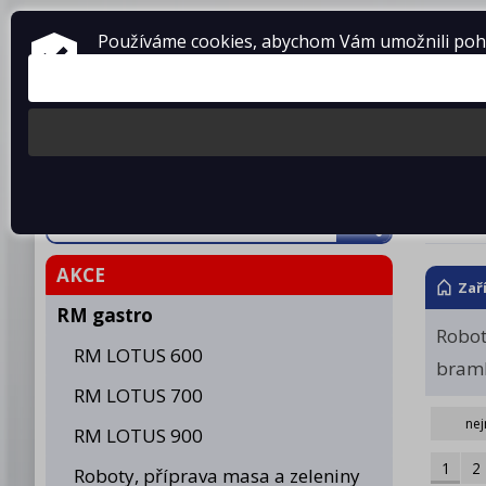
ZAŘÍZENÍ PRO GASTRONOMII
Používáme cookies, abychom Vám umožnili pohod
prodej • montáž • servis
telefon: 475 601 323
Produkty
O fir
Robo
AKCE
Zař
RM gastro
Robo
RM LOTUS 600
bram
RM LOTUS 700
nej
RM LOTUS 900
1
2
Roboty, příprava masa a zeleniny