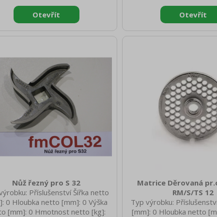
Nůž řezný pro S 32
Matrice Děrovaná pr.
výrobku: Příslušenství Šířka netto
RM/S/TS 12
: 0 Hloubka netto [mm]: 0 Výška
Typ výrobku: Příslušenství
to [mm]: 0 Hmotnost netto [kg]:
[mm]: 0 Hloubka netto [m