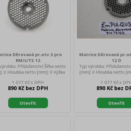
trice Děrovaná pr.otv.3 pro
Matrice Děrovaná pr.ot
RM/s/TS 12
12 D
výrobku: Příslušenství Šířka netto
Typ výrobku: Příslušenství
: 0 Hloubka netto [mm]: 0 Výška
[mm]: 0 Hloubka netto [m
to [mm]: 0 Hmotnost netto [kg]:
netto [mm]: 0 Hmotnost 
1 077 Kč
1 077 Kč
50 Hmotnost brutto [kg]: 0.60
0.50 Hmotnost brutto [
890 Kč bez DPH
890 Kč bez D