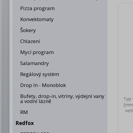
Pizza program
Konvektomaty
Šokery
Chlazení
Mycí program
Salamandry
Regálový systém
Drop In - Monoblok
Bufety, drop-in, vitríny, výdejní vany
Typ 
a vodní lázně
[mm]
net
RM
0.
Redfox