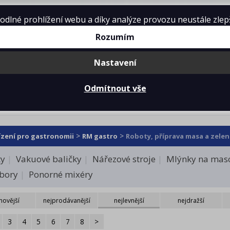
lné prohlížení webu a díky analýze provozu neustále zlepšo
Rozumím
Nastavení
mě
Projekty kuchyní
Reference
Ke 
Odmítnout vše
ty, příprava masa a zeleniny
>
>
ízení pro gastronomii
RM gastro
Roboty, příprava masa a zelen
ty
Vakuové baličky
Nářezové stroje
Mlýnky na mas
bory
Ponorné mixéry
novější
nejprodávanější
nejlevnější
nejdražší
3
4
5
6
7
8
>