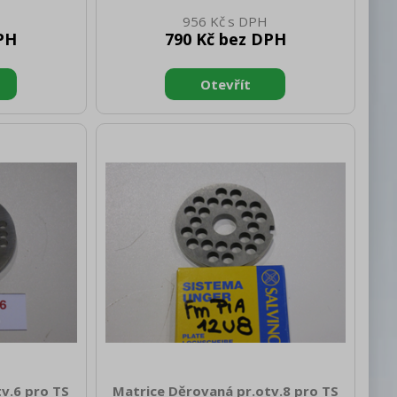
netto [kg]:
Výška netto [mm]: 15 Hmotnost netto
956 Kč
kg]: 0.60
[kg]: 0.40 Šířka brutto [mm]: 65
PH
790 Kč bez DPH
Hloubka brutto [mm]: 65 Výška brutto
[mm]: 15 Hmotnost brutto [kg]: 0.50
v.6 pro TS
Matrice Děrovaná pr.otv.8 pro TS