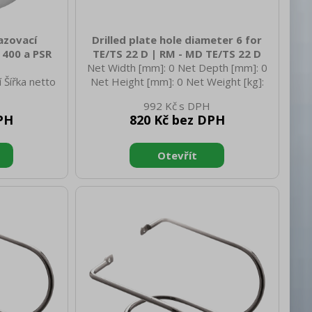
azovací
Drilled plate hole diameter 6 for
 400 a PSR
TE/TS 22 D | RM - MD TE/TS 22 D
Net Width [mm]: 0 Net Depth [mm]: 0
 Šířka netto
Net Height [mm]: 0 Net Weight [kg]:
 [mm]: 205
0.16 Gross Weight [kg]: 0.17
992 Kč
tnost netto
PH
820 Kč bez DPH
 [mm]: 250
Výška brutto
 [kg]: 0.14