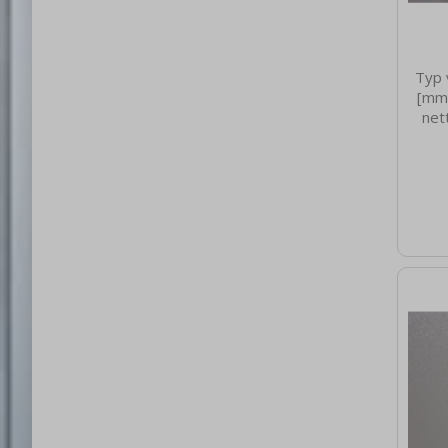
Typ 
[mm]
net
0.