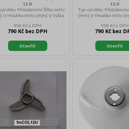
12 D
12 D
výrobku: Příslušenství Šířka netto
Typ výrobku: Příslušenství
: 0 Hloubka netto [mm]: 0 Výška
[mm]: 0 Hloubka netto [m
to [mm]: 0 Hmotnost netto [kg]:
netto [mm]: 0 Hmotnost 
956 Kč
956 Kč
50 Hmotnost brutto [kg]: 0.60
0.50 Hmotnost brutto [
790 Kč bez DPH
790 Kč bez D