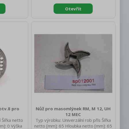
[mm]: 400 Hmotnost brutto [kg]: 0.60
otv.8 pro
Nůž pro masomlýnek RM, M 12, UH
12 MEC
 Šířka netto
Typ výrobku: Univerzální rob přís Šířka
m]: 0 Výška
netto [mm]: 65 Hloubka netto [mm]: 65