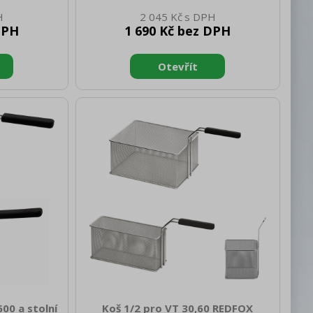
 netto [kg]:
132 Hloubka netto [mm]: 235 Výška
2 045 Kč
100 Hloubka
netto [mm]: 100 Hmotnost netto [kg]:
DPH
1 690 Kč bez DPH
rutto [mm]:
0.50 Šířka brutto [mm]: 132 Hloubka
kg]: 0.70
brutto [mm]: 235 Výška brutto [mm]:
x 300 x 120
100 Hmotnost brutto [kg]: 0.70
Rozměr koše [mm]: 130 x 235 x 100
600 a stolní
Koš 1/2 pro VT 30,60 REDFOX