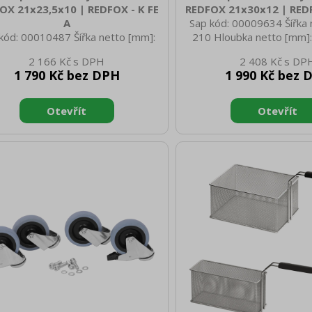
OX 21x23,5x10 | REDFOX - K FE
REDFOX 21x30x12 | REDF
A
Sap kód: 00009634 Šířka 
kód: 00010487 Šířka netto [mm]:
210 Hloubka netto [mm]:
 Hloubka netto [mm]: 235 Výška
netto [mm]: 120 Hmotnost
2 166 Kč
2 408 Kč
o [mm]: 100 Hmotnost netto [kg]:
0.74 Šířka brutto [mm]: 
1 790 Kč bez DPH
1 990 Kč bez 
 Šířka brutto [mm]: 210 Hloubka
brutto [mm]: 300 Výška b
to [mm]: 235 Výška brutto [mm]:
120 Hmotnost brutto [
00 Hmotnost brutto [kg]: 0.90
Rozměr koše [mm]: 210 
měr koše [mm]: 210 x 235 x 100