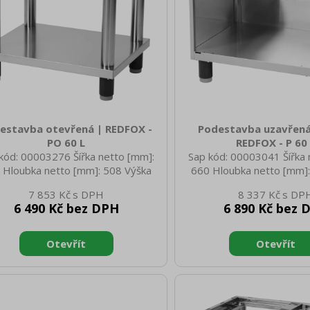
estavba otevřená | REDFOX -
Podestavba uzavřená
PO 60 L
REDFOX - P 60
kód: 00003276 Šířka netto [mm]:
Sap kód: 00003041 Šířka 
 Hloubka netto [mm]: 508 Výška
660 Hloubka netto [mm]:
o [mm]: 569 Hmotnost netto [kg]:
netto [mm]: 570 Hmotnost
7 853 Kč
8 337 Kč
0 Šířka brutto [mm]: 670 Hloubka
19.50 Šířka brutto [mm]:
6 490 Kč bez DPH
6 890 Kč bez 
to [mm]: 520 Výška brutto [mm]:
brutto [mm]: 610 Výška b
0 Hmotnost brutto [kg]: 20.00
580 Hmotnost brutto [k
riál: Nerez Nastavitelné nožičky:
Materiál: Nerez Nastavite
no Konstrukční typ zařízení 3:
Ano Konstrukční typ za
evřená Typ vlastností zařízení:
Uzavřená Typ vlastností
utrální Konstruční typ zařízení:
Neutrální Doporučené pří
Stacionární Agregát: Ne
00006187000061960000
Konstruční typ zařízení: 