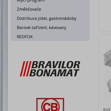
100
nett
Změkčovače
0.50
brut
Distribuce jídel, gastronádoby
1
Roz
Barové zařízení, kávovary
REDFOX
Koš 