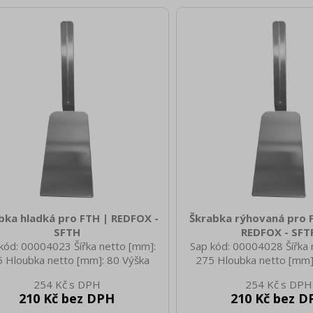
bka hladká pro FTH | REDFOX -
Škrabka rýhovaná pro F
SFTH
REDFOX - SFT
kód: 00004023 Šířka netto [mm]:
Sap kód: 00004028 Šířka 
 Hloubka netto [mm]: 80 Výška
275 Hloubka netto [mm]
o [mm]: 54 Hmotnost netto [kg]:
netto [mm]: 54 Hmotnost 
254 Kč
254 Kč
 Šířka brutto [mm]: 275 Hloubka
0.20 Šířka brutto [mm]: 
210 Kč bez DPH
210 Kč bez D
o [mm]: 80 Výška brutto [mm]: 54
brutto [mm]: 80 Výška bru