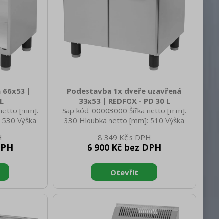
 66x53 |
Podestavba 1x dveře uzavřená
 L
33x53 | REDFOX - PD 30 L
netto [mm]:
Sap kód: 00003000 Šířka netto [mm]:
 530 Výška
330 Hloubka netto [mm]: 510 Výška
 netto [kg]:
netto [mm]: 570 Hmotnost netto [kg]:
8 349 Kč
 700 Hloubka
10.00 Šířka brutto [mm]: 370 Hloubka
DPH
6 900 Kč bez DPH
rutto [mm]:
brutto [mm]: 610 Výška brutto [mm]:
g]: 20.00
600 Hmotnost brutto [kg]: 12.00
lné nožičky:
Materiál: Nerez Nastavitelné nožičky:
řízení 3:
Ano Konstrukční typ zařízení 3:
 zařízení:
Uzavřená Typ vlastností zařízení:
slušenství:
Neutrální Konstruční typ zařízení:
619500007090
Stacionární Agregát: Ne
Stacionární