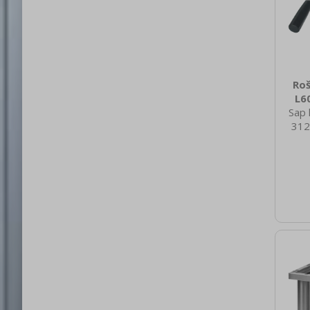
Roš
L6
Sap 
312
nett
4.50
brut
5