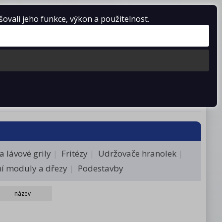
vali jeho funkce, výkon a použitelnost.
Košík je prázdný
stažení
Kontakty
a lávové grily
Fritézy
Udržovače hranolek
í moduly a dřezy
Podestavby
název