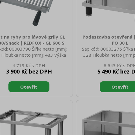
t na ryby pro lávové grily GL
Podestavba otevřená 
00/Snack | REDFOX - GL 600 S
PO 30 L
kód: 00003790 Šířka netto [mm]:
Sap kód: 00003275 Šířka 
 Hloubka netto [mm]: 483 Výška
328 Hloubka netto [mm]:
o [mm]: 49 Hmotnost netto [kg]:
netto [mm]: 569 Hmotnost
4 719 Kč
6 643 Kč
 Šířka brutto [mm]: 235 Hloubka
8.50 Šířka brutto [mm]: 
3 900 Kč bez DPH
5 490 Kč bez 
to [mm]: 600 Výška brutto [mm]:
brutto [mm]: 520 Výška b
0 Hmotnost brutto [kg]: 5.00
600 Hmotnost brutto [k
Materiál: Nerez Nastavite
Ano Konstrukční typ za
Otevřená Typ vlastností
Neutrální Konstruční typ
Stacionární Agregá