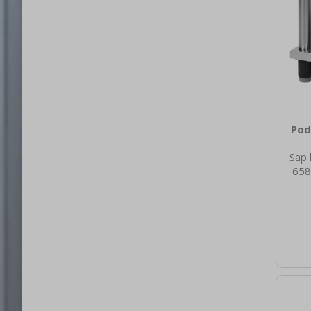
Pod
Sap 
658
nett
19.5
brut
60
Mate
A
Ot
Ne