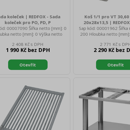
da koleček | REDFOX - Sada
Koš 1/1 pro VT 30,6
koleček pro PO, PD, P
20x28x13,5 | REDFOX 
ód: 00007090 Šířka netto [mm]: 0
Sap kód: 00001962 Šířka 
ubka netto [mm]: 0 Výška netto
200 Hloubka netto [mm]:
]: 0 Hmotnost netto [kg]: 0.80
netto [mm]: 135 Hmotnost
2 408 Kč
2 771 Kč
a brutto [mm]: 230 Hloubka brutto
1.20 Šířka brutto [mm]: 
1 990 Kč bez DPH
2 290 Kč bez 
m]: 230 Výška brutto [mm]: 290
brutto [mm]: 280 Výška b
Hmotnost brutto [kg]: 0.80
135 Hmotnost brutto [