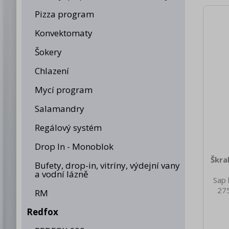
Pizza program
Konvektomaty
Šokery
Chlazení
Mycí program
Salamandry
Regálový systém
Drop In - Monoblok
Škra
Bufety, drop-in, vitríny, výdejní vany
a vodní lázně
Sap 
275
RM
nett
0.20
Redfox
brutt