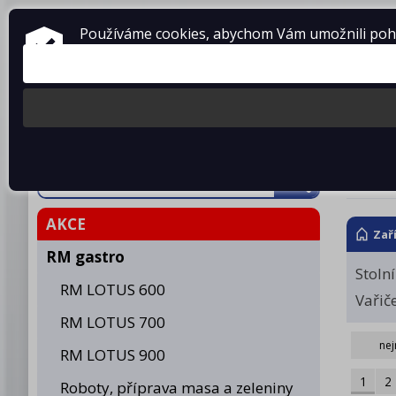
ZAŘÍZENÍ PRO GASTRONOMII
Používáme cookies, abychom Vám umožnili pohod
prodej • montáž • servis
telefon: 475 601 323
Produkty
O fir
RED
AKCE
Zař
RM gastro
Stoln
RM LOTUS 600
Vařič
RM LOTUS 700
nej
RM LOTUS 900
1
2
Roboty, příprava masa a zeleniny