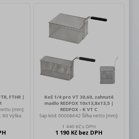
TR, FTHR |
Koš 1/4 pro VT 30,60, zahnuté
R
madlo REDFOX 10x13,8x13,5 |
netto [mm]:
REDFOX - K VT C
: 80 Výška
Sap kód: 00008642 Šířka netto [mm]:
netto [kg]:
100 Hloubka netto [mm]: 138 Výška
1 440 Kč
275 Hloubka
netto [mm]: 135 Hmotnost netto [kg]:
PH
1 190 Kč bez DPH
tto [mm]: 54
0.30 Šířka brutto [mm]: 100 Hloubka