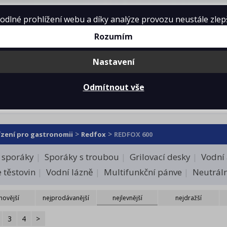
lné prohlížení webu a díky analýze provozu neustále zlepšo
Rozumím
Nastavení
mě
Projekty kuchyní
Reference
Ke 
Odmítnout vše
FOX 600
>
>
ízení pro gastronomii
Redfox
REDFOX 600
í sporáky
Sporáky s troubou
Grilovací desky
Vodní 
e těstovin
Vodní lázně
Multifunkční pánve
Neutráln
novější
nejprodávanější
nejlevnější
nejdražší
3
4
>