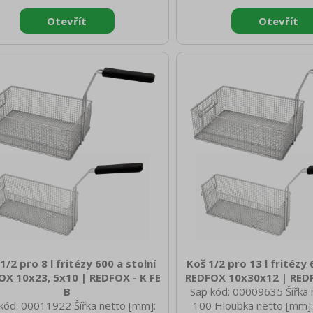
Hmotnost brutto [kg]: 0.30
Hmotnost brutto [kg
1/2 pro 8 l fritézy 600 a stolní
Koš 1/2 pro 13 l fritézy 
OX 10x23, 5x10 | REDFOX - K FE
REDFOX 10x30x12 | REDF
B
Sap kód: 00009635 Šířka 
kód: 00011922 Šířka netto [mm]:
100 Hloubka netto [mm]: