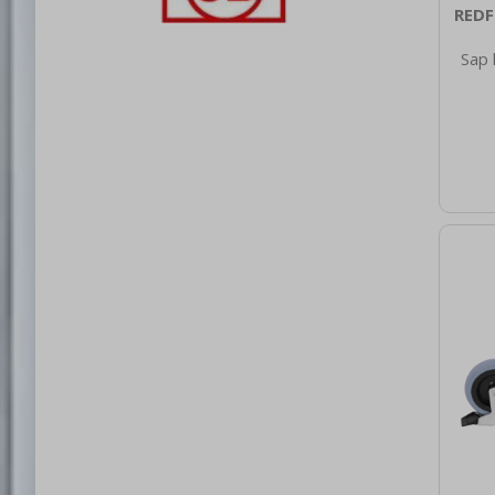
REDF
Sap 
210
nett
0.70
brut
1
Roz