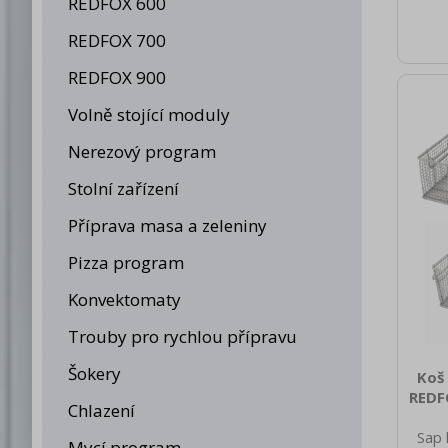
REDFOX 600
REDFOX 700
REDFOX 900
Volně stojící moduly
Nerezový program
Stolní zařízení
Příprava masa a zeleniny
Pizza program
Konvektomaty
Trouby pro rychlou přípravu
Šokery
Koš 
REDF
Chlazení
Sap 
Mycí program