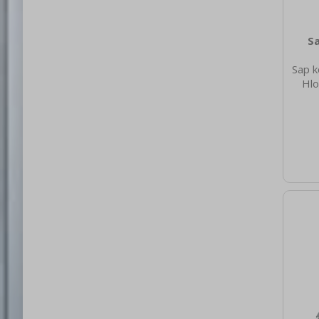
Sa
Sap k
Hlo
[mm
Šířk
[m