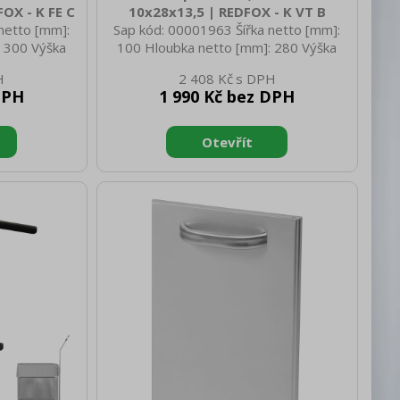
OX - K FE C
10x28x13,5 | REDFOX - K VT B
netto [mm]:
Sap kód: 00001963 Šířka netto [mm]:
 300 Výška
100 Hloubka netto [mm]: 280 Výška
 netto [kg]:
netto [mm]: 135 Hmotnost netto [kg]:
2 408 Kč
210 Hloubka
0.60 Šířka brutto [mm]: 100 Hloubka
DPH
1 990 Kč bez DPH
rutto [mm]:
brutto [mm]: 280 Výška brutto [mm]:
kg]: 0.90
135 Hmotnost brutto [kg]: 0.70
x 300 x 120