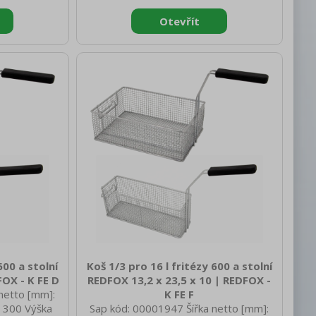
]: 0.30
brutto [mm]: 138 Výška brutto [mm]:
135 Hmotnost brutto [kg]: 0.50
600 a stolní
Koš 1/3 pro 16 l fritézy 600 a stolní
OX - K FE D
REDFOX 13,2 x 23,5 x 10 | REDFOX -
netto [mm]:
K FE F
 300 Výška
Sap kód: 00001947 Šířka netto [mm]: