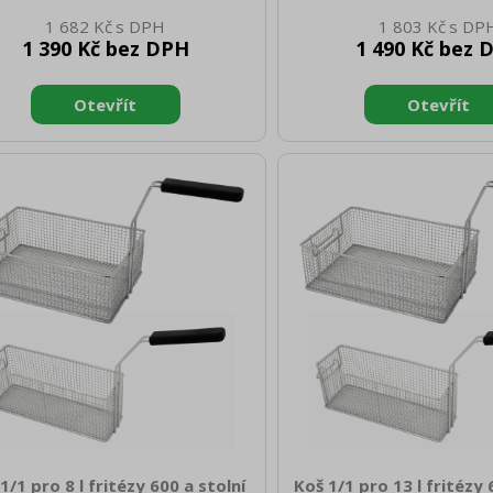
 Hloubka netto [mm]: 235 Výška
netto [mm]: 120 Hmotnost
1 682 Kč
1 803 Kč
o [mm]: 100 Hmotnost netto [kg]:
0.50 Šířka brutto [mm]: 
1 390 Kč bez DPH
1 490 Kč bez 
 Šířka brutto [mm]: 100 Hloubka
brutto [mm]: 300 Výška b
to [mm]: 235 Výška brutto [mm]:
120 Hmotnost brutto [
00 Hmotnost brutto [kg]: 0.70
Rozměr koše [mm]: 100 
měr koše [mm]: 100 x 235 x 100
1/1 pro 8 l fritézy 600 a stolní
Koš 1/1 pro 13 l fritézy 