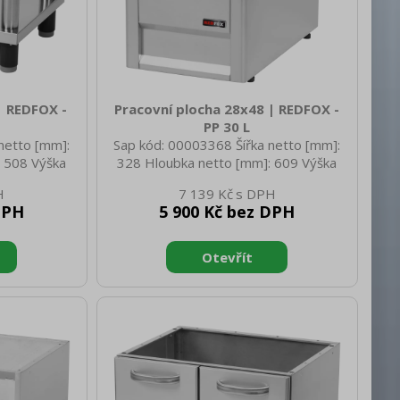
| REDFOX -
Pracovní plocha 28x48 | REDFOX -
PP 30 L
netto [mm]:
Sap kód: 00003368 Šířka netto [mm]:
 508 Výška
328 Hloubka netto [mm]: 609 Výška
 netto [kg]:
netto [mm]: 290 Hmotnost netto [kg]:
7 139 Kč
340 Hloubka
6.00 Šířka brutto [mm]: 650 Hloubka
DPH
5 900 Kč bez DPH
rutto [mm]:
brutto [mm]: 366 Výška brutto [mm]:
g]: 10.00
440 Hmotnost brutto [kg]: 7.50
lné nožičky:
Materiál: AISI 304 vrchní deska, AISI
řízení 3:
430 opláštění
 zařízení:
 zařízení:
t: Ne