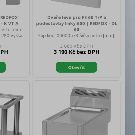
0 REDFOX
Dveře levé pro FE 60 T/P a
- K VT A
podestavby linky 600 | REDFOX - DL
netto [mm]:
60
 280 Výška
Sap kód: 00000573 Šířka netto [mm]:
 netto [kg]:
324 Hloubka netto [mm]: 0 Výška netto
3 860 Kč
200 Hloubka
[mm]: 435 Hmotnost netto [kg]: 3.00
DPH
3 190 Kč bez DPH
rutto [mm]:
Šířka brutto [mm]: 335 Hloubka brutto
kg]: 1.30
[mm]: 110 Výška brutto [mm]: 445
Hmotnost brutto [kg]: 3.50 Materiál:
AISI 430