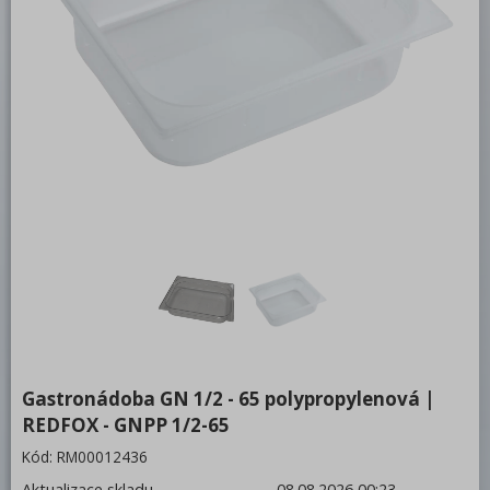
Bufety, drop-in, vitríny, výdejní vany a
vodní lázně
RM
Redfox
REDFOX 600
REDFOX 700
REDFOX 900
Volně stojící moduly
Nerezový program
Stolní zařízení
Gastronádoba GN 1/2 - 65 polypropylenová |
Příprava masa a zeleniny
REDFOX - GNPP 1/2-65
Pizza program
Kód:
RM00012436
Konvektomaty
Aktualizace skladu
08.08.2026 00:23