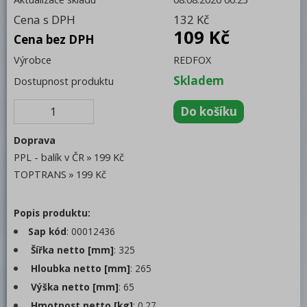
Cena s DPH
132 Kč
Trouby pro rychlou přípravu
109 Kč
Cena bez DPH
Šokery
Výrobce
REDFOX
Chlazení
Skladem
Dostupnost produktu
Mycí program
Změkčovače
Doprava
Distribuce jídel, gastronádoby
PPL - balík v ČR
199 Kč
Vodní lázně
TOPTRANS
199 Kč
Ohřívače talířů
Popis produktu:
Gastronádoby
Sap kód
: 00012436
Zmrzlinové
Šířka netto [mm]
: 325
Plné
Hloubka netto [mm]
: 265
Smaltované
Výška netto [mm]
: 65
Děrované
Hmotnost netto [kg]
: 0.27