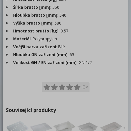
Víka
Šířka brutto [mm]
: 350
Dělicí lišty a falešná dna
Hloubka brutto [mm]
: 540
Polypropylenové
Výška brutto [mm]
: 580
Rošty nerezové na knedlíky, plastové na
Hmotnost brutto [kg]
: 0.57
příbory
Materiál
: Polypropylen
Hrnce, kastroly a rendlíky
Vnější barva zařízení
: Bílé
Termoporty
Hloubka GN zařízení [mm]
: 65
Velikost GN / EN zařízení [mm]
: GN 1/2
Servírovací vozíky
Podnosy
0×
Regálové vozíky
Bufety
Barové zařízení, kávovary
Související produkty
REDFOX