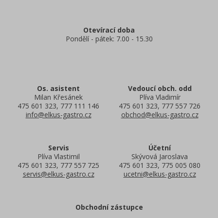
Otevírací doba
Pondělí - pátek: 7.00 - 15.30
Os. asistent
Vedoucí obch. odd
Milan Křesánek
Plíva Vladimír
475 601 323, 777 111 146
475 601 323, 777 557 726
info@elkus-gastro.cz
obchod@elkus-gastro.cz
Servis
Účetní
Plíva Vlastimil
Skývová Jaroslava
475 601 323, 777 557 725
475 601 323, 775 005 080
servis@elkus-gastro.cz
ucetni@elkus-gastro.cz
Obchodní zástupce