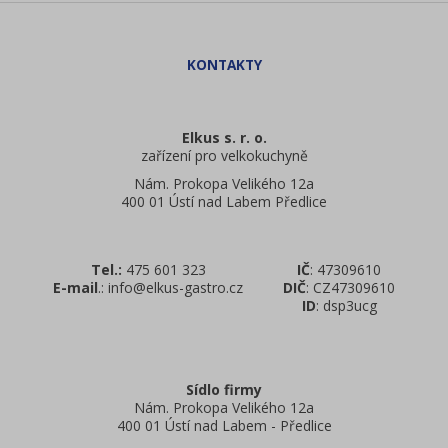
Elkus s. r. o.
zařízení pro velkokuchyně
Nám. Prokopa Velikého 12a
400 01 Ústí nad Labem Předlice
Tel.:
475 601 323
IČ
: 47309610
E-mail
.: info@elkus-gastro.cz
DIČ
: CZ47309610
ID
: dsp3ucg
Sídlo firmy
Nám. Prokopa Velikého 12a
400 01 Ústí nad Labem - Předlice