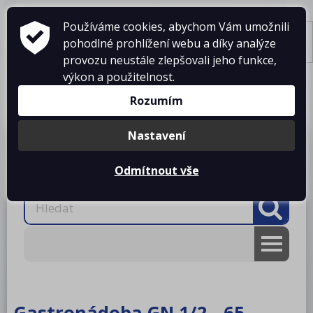
Používáme cookies, abychom Vám umožnili
pohodlné prohlížení webu a díky analýze
Tisk
provozu neustále zlepšovali jeho funkce,
výkon a použitelnost.
Košík je prázdný
Rozumím
Nastavení
Produkty
O firmě
Projekty kuchyní
Reference
Ke stažení
Kontakty
Odmítnout vše
AKCE
RM gastro
Gastronádoba GN 1/2 - 65