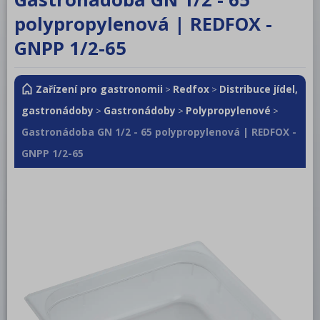
RM LOTUS 600
polypropylenová | REDFOX -
RM LOTUS 700
GNPP 1/2-65
RM LOTUS 900
Zařízení pro gastronomii
Redfox
Distribuce jídel,
>
>
Roboty, příprava masa a zeleniny
gastronádoby
Gastronádoby
Polypropylenové
>
>
>
Pizza program
Gastronádoba GN 1/2 - 65 polypropylenová | REDFOX -
Konvektomaty
GNPP 1/2-65
Šokery
Chlazení
Mycí program
Salamandry
Regálový systém
Drop In - Monoblok