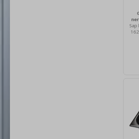
ner
Sap 
162
nett
0.49
brut
3
Mater
Nere
100 V
1/4 