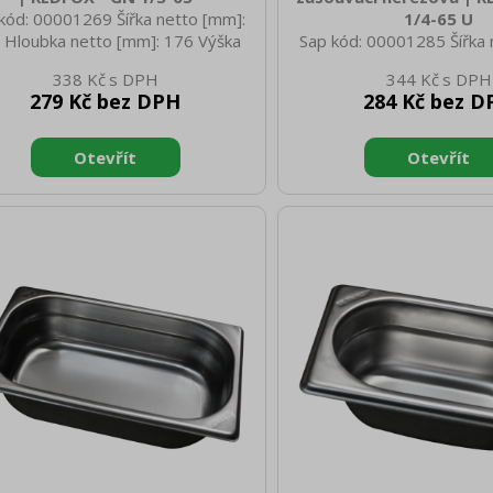
kód: 00001269 Šířka netto [mm]:
1/4-65 U
 Hloubka netto [mm]: 176 Výška
Sap kód: 00001285 Šířka 
o [mm]: 65 Hmotnost netto [kg]:
162 Hloubka netto [mm]:
338 Kč
344 Kč
 Šířka brutto [mm]: 350 Hloubka
netto [mm]: 65 Hmotnost 
279 Kč bez DPH
284 Kč bez D
to [mm]: 540 Výška brutto [mm]:
0.50 Šířka brutto [mm]: 
00 Hmotnost brutto [kg]: 0.78
brutto [mm]: 350 Výška b
iál: AISI 304 Vnější barva zařízení:
300 Hmotnost brutto [
zové Hloubka GN zařízení [mm]:
Materiál: AISI 304 Vnější ba
elikost GN / EN zařízení [mm]: GN
Nerezové Hloubka GN zař
Tloušťka materiálu zařízení [mm]:
65 Velikost GN / EN zaříz
0,7
1/4