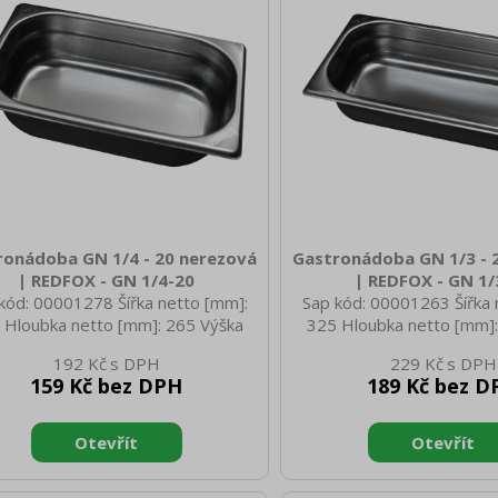
ronádoba GN 1/4 - 20 nerezová
Gastronádoba GN 1/3 - 
| REDFOX - GN 1/4-20
| REDFOX - GN 1/
kód: 00001278 Šířka netto [mm]:
Sap kód: 00001263 Šířka 
 Hloubka netto [mm]: 265 Výška
325 Hloubka netto [mm]:
o [mm]: 20 Hmotnost netto [kg]:
netto [mm]: 20 Hmotnost 
192 Kč
229 Kč
 Šířka brutto [mm]: 350 Hloubka
0.34 Šířka brutto [mm]: 
159 Kč bez DPH
189 Kč bez D
to [mm]: 540 Výška brutto [mm]:
brutto [mm]: 540 Výška b
00 Hmotnost brutto [kg]: 0.58
200 Hmotnost brutto [
iál: AISI 304 Vnější barva zařízení:
Materiál: AISI 304 Vnější ba
zové Hloubka GN zařízení [mm]:
Nerezové Hloubka GN zař
elikost GN / EN zařízení [mm]: GN
20 Velikost GN / EN zaříz