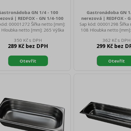
Gastronádoba GN 1/4 - 100
Gastronádoba GN 1/
ezová | REDFOX - GN 1/4-100
nerezová | REDFOX - G
kód: 00001272 Šířka netto [mm]:
Sap kód: 00001298 Šířka 
 Hloubka netto [mm]: 265 Výška
108 Hloubka netto [mm]:
o [mm]: 100 Hmotnost netto [kg]:
netto [mm]: 100 Hmotnost
350 Kč
362 Kč
 Šířka brutto [mm]: 350 Hloubka
0.28 Šířka brutto [mm]: 
289 Kč bez DPH
299 Kč bez D
to [mm]: 540 Výška brutto [mm]:
brutto [mm]: 540 Výška b
00 Hmotnost brutto [kg]: 0.79
200 Hmotnost brutto [
iál: AISI 304 Vnější barva zařízení:
Materiál: AISI 304 Vnější ba
zové Hloubka GN zařízení [mm]:
Nerezové Hloubka GN zař
elikost GN / EN zařízení [mm]: GN
100 Velikost GN / EN zaří
Tloušťka materiálu zařízení [mm]:
1/9 Tloušťka materiálu za
0,7
0,8