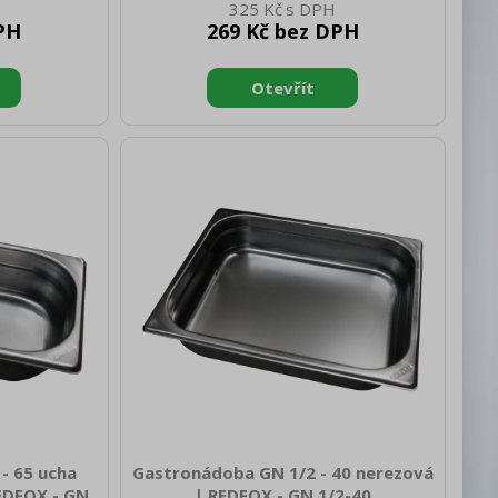
325 Kč
350 Hloubka
0.35 Šířka brutto [mm]: 350 Hloubka
PH
269 Kč bez DPH
rutto [mm]:
brutto [mm]: 540 Výška brutto [mm]:
kg]: 0.79
200 Hmotnost brutto [kg]: 0.65
rva zařízení:
Materiál: AISI 304 Vnější barva zařízení:
ízení [mm]:
Nerezové Hloubka GN zařízení [mm]:
ení [mm]: GN
100 Velikost GN / EN zařízení [mm]: GN
řízení [mm]:
1/6 Tloušťka materiálu zařízení [mm]:
0,7
- 65 ucha
Gastronádoba GN 1/2 - 40 nerezová
EDFOX - GN
| REDFOX - GN 1/2-40