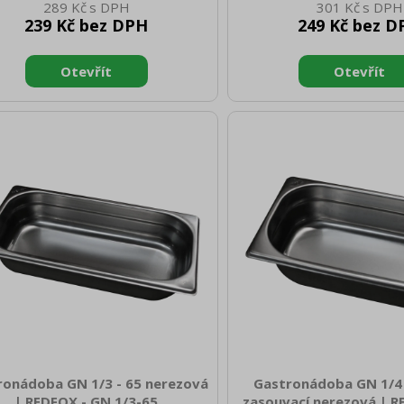
289 Kč
301 Kč
 Šířka brutto [mm]: 350 Hloubka
0.49 Šířka brutto [mm]: 
239 Kč bez DPH
249 Kč bez D
to [mm]: 540 Výška brutto [mm]:
brutto [mm]: 540 Výška b
00 Hmotnost brutto [kg]: 0.69
200 Hmotnost brutto [
iál: AISI 304 Vnější barva zařízení:
Materiál: AISI 304 Vnější ba
zové Hloubka GN zařízení [mm]:
Nerezové Hloubka GN zař
elikost GN / EN zařízení [mm]: GN
20 Velikost GN / EN zaříz
Tloušťka materiálu zařízení [mm]:
1/2 Tloušťka materiálu za
0,7
0,7
ronádoba GN 1/3 - 65 nerezová
Gastronádoba GN 1/4 
| REDFOX - GN 1/3-65
zasouvací nerezová | R