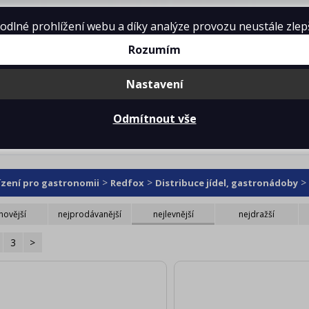
lné prohlížení webu a díky analýze provozu neustále zlepšo
Rozumím
Nastavení
mě
Projekty kuchyní
Reference
Ke 
Odmítnout vše
>
>
>
ízení pro gastronomii
Redfox
Distribuce jídel, gastronádoby
novější
nejprodávanější
nejlevnější
nejdražší
3
>