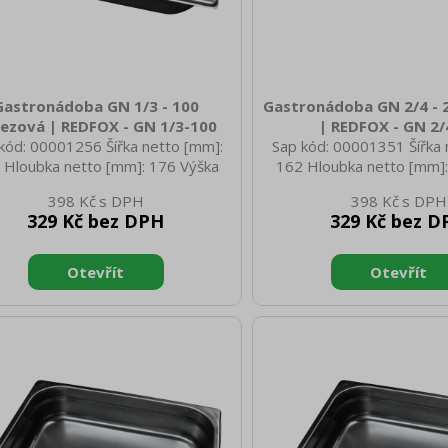
Gastronádoba GN 1/3 - 100
Gastronádoba GN 2/4 - 
ezová | REDFOX - GN 1/3-100
| REDFOX - GN 2/
kód: 00001256 Šířka netto [mm]:
Sap kód: 00001351 Šířka 
 Hloubka netto [mm]: 176 Výška
162 Hloubka netto [mm]:
o [mm]: 100 Hmotnost netto [kg]:
netto [mm]: 20 Hmotnost 
398 Kč
398 Kč
 Šířka brutto [mm]: 350 Hloubka
0.57 Šířka brutto [mm]: 
329 Kč bez DPH
329 Kč bez D
to [mm]: 540 Výška brutto [mm]:
brutto [mm]: 540 Výška b
00 Hmotnost brutto [kg]: 0.90
300 Hmotnost brutto [
iál: AISI 304 Vnější barva zařízení:
Materiál: AISI 304 Vnější ba
zové Hloubka GN zařízení [mm]:
Nerezové Hloubka GN zař
elikost GN / EN zařízení [mm]: GN
20 Velikost GN / EN zaříz
Tloušťka materiálu zařízení [mm]:
2/4 Tloušťka materiálu za
0,7
0,7