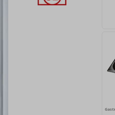
0.39
brut
2
Mater
Nere
40 V
1/3 
Gast