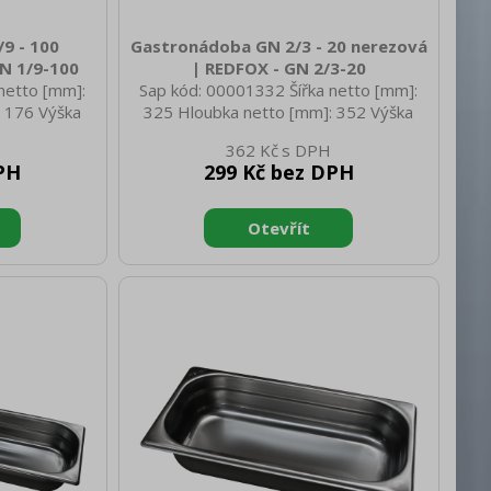
9 - 100
Gastronádoba GN 2/3 - 20 nerezová
N 1/9-100
| REDFOX - GN 2/3-20
netto [mm]:
Sap kód: 00001332 Šířka netto [mm]:
 176 Výška
325 Hloubka netto [mm]: 352 Výška
 netto [kg]:
netto [mm]: 20 Hmotnost netto [kg]:
362 Kč
350 Hloubka
0.64 Šířka brutto [mm]: 350 Hloubka
PH
299 Kč bez DPH
rutto [mm]:
brutto [mm]: 540 Výška brutto [mm]:
kg]: 0.58
200 Hmotnost brutto [kg]: 0.94
rva zařízení:
Materiál: AISI 304 Vnější barva zařízení:
ízení [mm]:
Nerezové Hloubka GN zařízení [mm]:
zení [mm]: GN
20 Velikost GN / EN zařízení [mm]: GN
řízení [mm]:
2/3 Tloušťka materiálu zařízení [mm]:
0,7