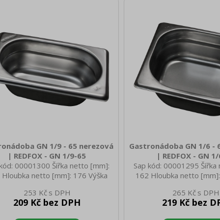
Tloušťka materiálu zařízení [mm]:
1/3 Tloušťka materiálu za
0,7
0,7
ronádoba GN 1/9 - 65 nerezová
Gastronádoba GN 1/6 - 
| REDFOX - GN 1/9-65
| REDFOX - GN 1/
kód: 00001300 Šířka netto [mm]:
Sap kód: 00001295 Šířka 
 Hloubka netto [mm]: 176 Výška
162 Hloubka netto [mm]:
o [mm]: 65 Hmotnost netto [kg]:
netto [mm]: 65 Hmotnost 
253 Kč
265 Kč
 Šířka brutto [mm]: 350 Hloubka
0.30 Šířka brutto [mm]: 
209 Kč bez DPH
219 Kč bez D
to [mm]: 540 Výška brutto [mm]:
brutto [mm]: 540 Výška b
00 Hmotnost brutto [kg]: 0.52
200 Hmotnost brutto [