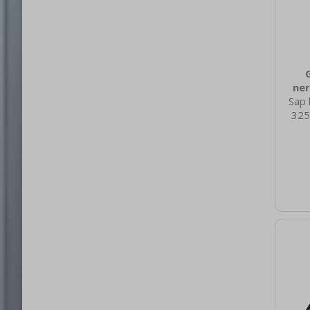
ner
Sap 
325
nett
0.60
brut
2
Mater
Nere
100 V
1/3 