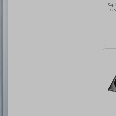
Sap 
325
nett
0.48
brut
3
Mater
Nere
65 V
1/3 