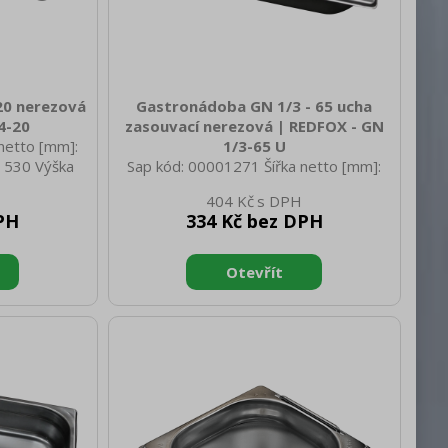
20 nerezová
Gastronádoba GN 1/3 - 65 ucha
4-20
zasouvací nerezová | REDFOX - GN
netto [mm]:
1/3-65 U
 530 Výška
Sap kód: 00001271 Šířka netto [mm]:
netto [kg]:
325 Hloubka netto [mm]: 176 Výška
404 Kč
350 Hloubka
netto [mm]: 65 Hmotnost netto [kg]:
PH
334 Kč bez DPH
rutto [mm]:
0.60 Šířka brutto [mm]: 550 Hloubka
kg]: 0.87
brutto [mm]: 350 Výška brutto [mm]:
rva zařízení:
300 Hmotnost brutto [kg]: 0.70
ízení [mm]:
Materiál: AISI 304 Vnější barva zařízení:
ení [mm]: GN
Nerezové Hloubka GN zařízení [mm]:
řízení [mm]:
65 Velikost GN / EN zařízení [mm]: GN
1/3