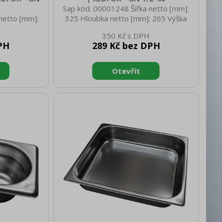
Sap kód: 00001248 Šířka netto [mm]:
netto [mm]:
325 Hloubka netto [mm]: 265 Výška
 265 Výška
netto [mm]: 40 Hmotnost netto [kg]:
350 Kč
netto [kg]:
0.58 Šířka brutto [mm]: 350 Hloubka
PH
289 Kč bez DPH
550 Hloubka
brutto [mm]: 540 Výška brutto [mm]:
rutto [mm]:
200 Hmotnost brutto [kg]: 0.88
kg]: 0.60
Materiál: AISI 304 Vnější barva zařízení:
rva zařízení:
Nerezové Hloubka GN zařízení [mm]:
ízení [mm]:
40 Velikost GN / EN zařízení [mm]: GN
ení [mm]: GN
1/2 Tloušťka materiálu zařízení [mm]:
0,7