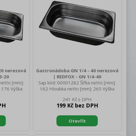
20 nerezová
Gastronádoba GN 1/4 - 40 nerezová
3-20
| REDFOX - GN 1/4-40
netto [mm]:
Sap kód: 00001282 Šířka netto [mm]:
 176 Výška
162 Hloubka netto [mm]: 265 Výška
netto [kg]:
netto [mm]: 40 Hmotnost netto [kg]:
241 Kč
350 Hloubka
0.27 Šířka brutto [mm]: 350 Hloubka
PH
199 Kč bez DPH
rutto [mm]:
brutto [mm]: 540 Výška brutto [mm]:
kg]: 0.64
200 Hmotnost brutto [kg]: 0.57
rva zařízení:
Materiál: AISI 304 Vnější barva zařízení:
ízení [mm]:
Nerezové Hloubka GN zařízení [mm]:
ení [mm]: GN
40 Velikost GN / EN zařízení [mm]: GN