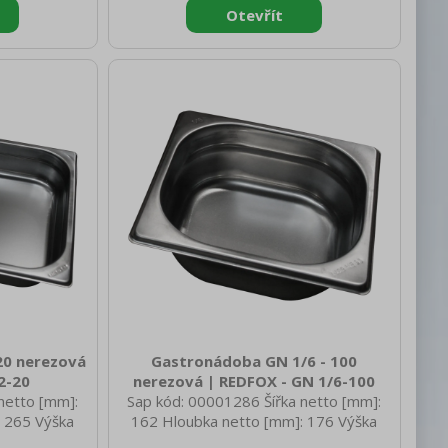
rva zařízení:
Materiál: AISI 304 Vnější barva zařízení:
ízení [mm]:
Nerezové Hloubka GN zařízení [mm]:
ení [mm]: GN
65 Velikost GN / EN zařízení [mm]: GN
řízení [mm]:
1/4 Tloušťka materiálu zařízení [mm]:
0,7
20 nerezová
Gastronádoba GN 1/6 - 100
2-20
nerezová | REDFOX - GN 1/6-100
netto [mm]:
Sap kód: 00001286 Šířka netto [mm]:
 265 Výška
162 Hloubka netto [mm]: 176 Výška
netto [kg]:
netto [mm]: 100 Hmotnost netto [kg]: