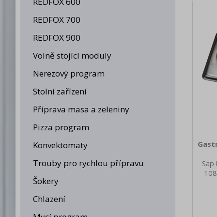
REDFOX 600
1/4 
REDFOX 700
REDFOX 900
Volně stojící moduly
Nerezový program
Stolní zařízení
Příprava masa a zeleniny
Pizza program
Gast
Konvektomaty
Trouby pro rychlou přípravu
Sap 
108
Šokery
nett
0.22
Chlazení
brut
2
Mycí program