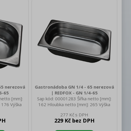
řízení [mm]:
1/4 Tloušťka materiálu zařízení [mm]:
0,7
65 nerezová
Gastronádoba GN 1/4 - 65 nerezová
6-65
| REDFOX - GN 1/4-65
netto [mm]:
Sap kód: 00001283 Šířka netto [mm]:
 176 Výška
162 Hloubka netto [mm]: 265 Výška
netto [kg]:
netto [mm]: 65 Hmotnost netto [kg]:
277 Kč
350 Hloubka
0.30 Šířka brutto [mm]: 350 Hloubka
PH
229 Kč bez DPH
rutto [mm]:
brutto [mm]: 540 Výška brutto [mm]:
kg]: 0.60
320 Hmotnost brutto [kg]: 0.60