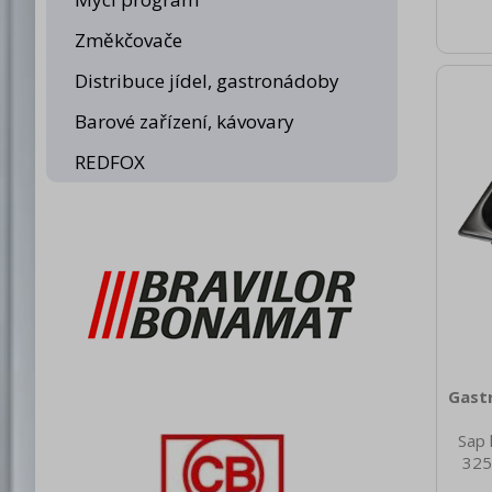
Mater
Nere
Změkčovače
65 V
1/9 
Distribuce jídel, gastronádoby
Barové zařízení, kávovary
REDFOX
Gast
Sap 
325
nett