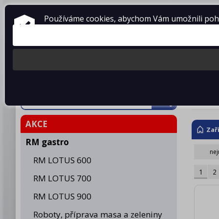
ZAŘÍZENÍ PRO GASTRONOMII
Používáme cookies, abychom Vám umožnili pohod
prodej • montáž • servis
telefon: 475 601 323
Produkty
O fir
Plné
AKCE
Zař
RM gastro
nej
RM LOTUS 600
1
2
RM LOTUS 700
RM LOTUS 900
Roboty, příprava masa a zeleniny