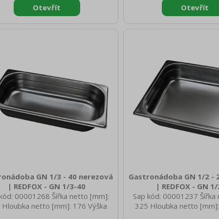
iál: AISI 304 Vnější barva zařízení:
Materiál: AISI 304 Vnější ba
zové Hloubka GN zařízení [mm]:
Nerezové Hloubka GN zař
elikost GN / EN zařízení [mm]: GN
65 Velikost GN / EN zaříz
Tloušťka materiálu zařízení [mm]:
1/6 Tloušťka materiálu za
0,8
0,7
ronádoba GN 1/3 - 40 nerezová
Gastronádoba GN 1/2 - 
| REDFOX - GN 1/3-40
| REDFOX - GN 1/
kód: 00001268 Šířka netto [mm]:
Sap kód: 00001237 Šířka 
 Hloubka netto [mm]: 176 Výška
325 Hloubka netto [mm]:
o [mm]: 40 Hmotnost netto [kg]:
netto [mm]: 20 Hmotnost 