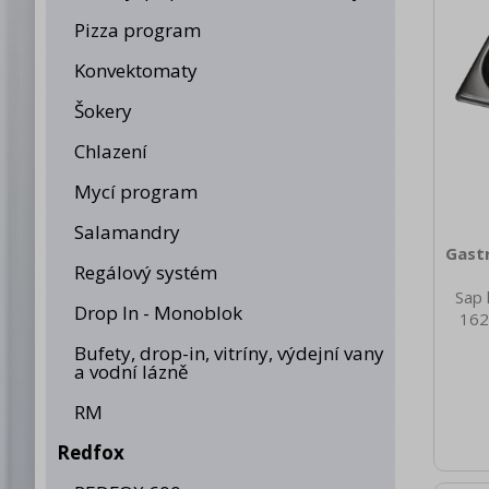
Pizza program
Konvektomaty
Šokery
Chlazení
Mycí program
Salamandry
Gast
Regálový systém
Sap 
Drop In - Monoblok
162
nett
Bufety, drop-in, vitríny, výdejní vany
0.28
a vodní lázně
brut
2
RM
Mater
Nere
Redfox
20 V