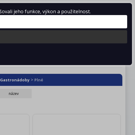
vali jeho funkce, výkon a použitelnost.
Košík je prázdný
stažení
Kontakty
>
Gastronádoby
Plné
název