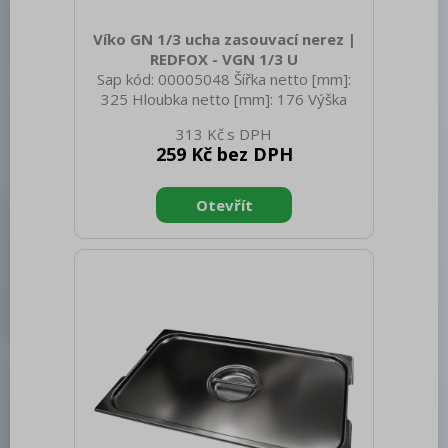
Víko GN 1/3 ucha zasouvací nerez |
REDFOX - VGN 1/3 U
Sap kód: 00005048 Šířka netto [mm]:
325 Hloubka netto [mm]: 176 Výška
netto [mm]: 20 Hmotnost netto [kg]:
313 Kč
0.35 Šířka brutto [mm]: 550 Hloubka
259 Kč bez DPH
brutto [mm]: 350 Výška brutto [mm]:
300 Hmotnost brutto [kg]: 0.45
Materiál: Nerez Těsnění: Ne Úchyty: Ano
Vnější barva zařízení: Nerezové Velikost
GN / EN zařízení [mm]: GN 1/3 Otvor
pro naběračku: Ne