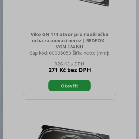
Víko GN 1/4 otvor pro naběračku
ucha zasouvací nerez | REDFOX -
VGN 1/4 NU
Sap kód: 00005053 Šířka netto [mm]:
162 Hloubka netto [mm]: 265 Výška
328 Kč
netto [mm]: 20 Hmotnost netto [kg]:
271 Kč bez DPH
0.30 Šířka brutto [mm]: 550 Hloubka
brutto [mm]: 350 Výška brutto [mm]:
300 Hmotnost brutto [kg]: 0.40
Materiál: Nerez Těsnění: Ne Úchyty: Ano
Vnější barva zařízení: Nerezové Velikost
GN / EN zařízení [mm]: GN 1/4 Otvor
pro naběračku: Ano