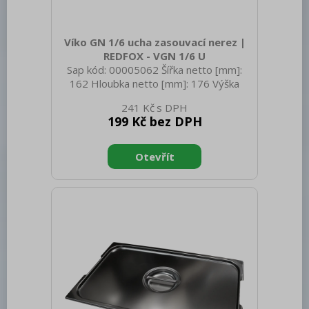
Víko GN 1/6 ucha zasouvací nerez |
REDFOX - VGN 1/6 U
Sap kód: 00005062 Šířka netto [mm]:
162 Hloubka netto [mm]: 176 Výška
netto [mm]: 20 Hmotnost netto [kg]:
241 Kč
0.20 Šířka brutto [mm]: 550 Hloubka
199 Kč bez DPH
brutto [mm]: 350 Výška brutto [mm]:
300 Hmotnost brutto [kg]: 0.30
Materiál: Nerez Těsnění: Ne Úchyty: Ano
Vnější barva zařízení: Nerezové Velikost
GN / EN zařízení [mm]: GN 1/6 Otvor
pro naběračku: Ne