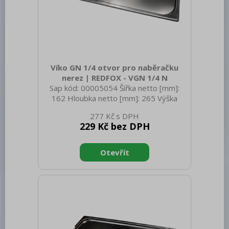
Víko GN 1/4 otvor pro naběračku
nerez | REDFOX - VGN 1/4 N
Sap kód: 00005054 Šířka netto [mm]:
162 Hloubka netto [mm]: 265 Výška
netto [mm]: 20 Hmotnost netto [kg]:
277 Kč
0.30 Šířka brutto [mm]: 550 Hloubka
229 Kč bez DPH
brutto [mm]: 350 Výška brutto [mm]:
300 Hmotnost brutto [kg]: 0.40
Materiál: Nerez Těsnění: Ne Úchyty: Ne
Vnější barva zařízení: Nerezové Velikost
GN / EN zařízení [mm]: GN 1/4 Otvor
pro naběračku: Ano