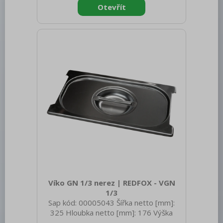
Materiál: Nerez Těsnění: Ne Úchyty: Ne
Vnější barva zařízení: Nerezové Velikost
GN / EN zařízení [mm]: GN 1/9 Otvor
pro naběračku: Ano Tloušťka materiálu
zařízení [mm]: 0,7
Víko GN 1/3 nerez | REDFOX - VGN
1/3
Sap kód: 00005043 Šířka netto [mm]:
325 Hloubka netto [mm]: 176 Výška
netto [mm]: 20 Hmotnost netto [kg]: