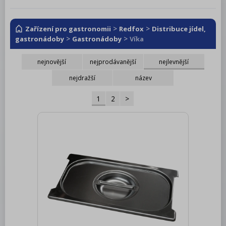
RM LOTUS 600
RM LOTUS 700
>
>
Zařízení pro gastronomii
Redfox
Distribuce jídel,
>
>
gastronádoby
Gastronádoby
Víka
RM LOTUS 900
nejnovější
nejprodávanější
nejlevnější
Roboty, příprava masa a zeleniny
nejdražší
název
Pizza program
1
2
>
Konvektomaty
Šokery
Chlazení
Mycí program
Salamandry
Regálový systém
Drop In - Monoblok