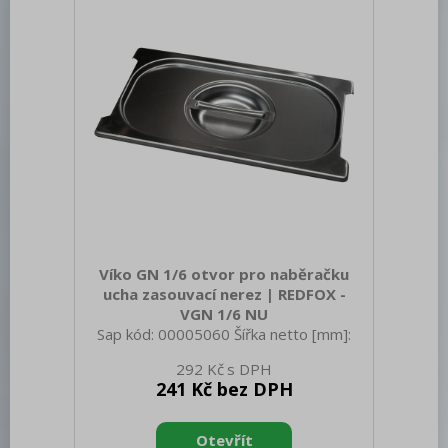
Víko GN 1/6 otvor pro naběračku
ucha zasouvací nerez | REDFOX -
VGN 1/6 NU
Sap kód: 00005060 Šířka netto [mm]:
162 Hloubka netto [mm]: 176 Výška
292 Kč
netto [mm]: 20 Hmotnost netto [kg]:
241 Kč bez DPH
0.20 Šířka brutto [mm]: 550 Hloubka
brutto [mm]: 350 Výška brutto [mm]:
300 Hmotnost brutto [kg]: 0.30