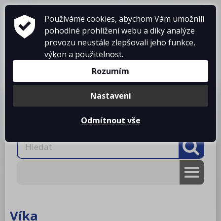
Používáme cookies, abychom Vám umožnili
pohodlné prohlížení webu a díky analýze
provozu neustále zlepšovali jeho funkce,
výkon a použitelnost.
Košík je prázdný
Rozumím
Nastavení
Produkty
O firmě
Projekty kuchyní
Reference
Ke stažení
Kontakty
Odmítnout vše
AKCE
RM gastro
Víka