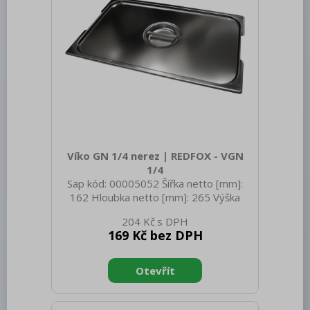
Víko GN 1/4 nerez | REDFOX - VGN
1/4
Sap kód: 00005052 Šířka netto [mm]:
162 Hloubka netto [mm]: 265 Výška
netto [mm]: 20 Hmotnost netto [kg]:
204 Kč
0.26 Šířka brutto [mm]: 350 Hloubka
169 Kč bez DPH
brutto [mm]: 540 Výška brutto [mm]:
300 Hmotnost brutto [kg]: 0.56
Materiál: Nerez Těsnění: Ne Úchyty: Ne
Vnější barva zařízení: Nerezové Velikost
GN / EN zařízení [mm]: GN 1/4 Otvor
pro naběračku: Ne Tloušťka materiálu