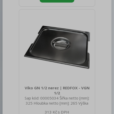
Materiál: Nerez Těsnění: Ne Úchyty: Ano
Vnější barva zařízení: Nerezové Velikost
GN / EN zařízení [mm]: GN 1/6 Otvor
pro naběračku: Ano
Víko GN 1/2 nerez | REDFOX - VGN
1/2
Sap kód: 00005034 Šířka netto [mm]:
325 Hloubka netto [mm]: 265 Výška
netto [mm]: 20 Hmotnost netto [kg]:
313 Kč
0.50 Šířka brutto [mm]: 350 Hloubka