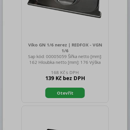
Trouby pro rychlou přípravu
Šokery
Chlazení
Mycí program
Víko GN 1/6 nerez | REDFOX - VGN
1/6
Změkčovače
Sap kód: 00005059 Šířka netto [mm]:
Distribuce jídel, gastronádoby
162 Hloubka netto [mm]: 176 Výška
netto [mm]: 20 Hmotnost netto [kg]:
Barové zařízení, kávovary
168 Kč
0.18 Šířka brutto [mm]: 350 Hloubka
139 Kč bez DPH
brutto [mm]: 540 Výška brutto [mm]:
REDFOX
400 Hmotnost brutto [kg]: 0.48
Materiál: Nerez Těsnění: Ne Úchyty: Ne
Vnější barva zařízení: Nerezové Velikost
GN / EN zařízení [mm]: GN 1/6 Otvor
pro naběračku: Ne Tloušťka materiálu
zařízení [mm]: 0,7