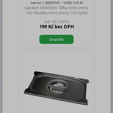
nerez | REDFOX - VGN 1/6 N
Sap kód: 00005061 Šířka netto [mm]:
162 Hloubka netto [mm]: 176 Výška
netto [mm]: 20 Hmotnost netto [kg]:
241 Kč
0.20 Šířka brutto [mm]: 550 Hloubka
199 Kč bez DPH
brutto [mm]: 350 Výška brutto [mm]:
300 Hmotnost brutto [kg]: 0.30
Materiál: Nerez Těsnění: Ne Úchyty: Ne
Vnější barva zařízení: Nerezové Velikost
GN / EN zařízení [mm]: GN 1/6 Otvor
pro naběračku: Ano