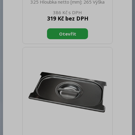
325 Hloubka netto [mm]: 265 Výška
netto [mm]: 20 Hmotnost netto [kg]:
386 Kč
0.60 Šířka brutto [mm]: 550 Hloubka
319 Kč bez DPH
brutto [mm]: 350 Výška brutto [mm]:
300 Hmotnost brutto [kg]: 0.70
Materiál: Nerez Těsnění: Ne Úchyty: Ano
Vnější barva zařízení: Nerezové Velikost
GN / EN zařízení [mm]: GN 1/2 Otvor
pro naběračku: Ne