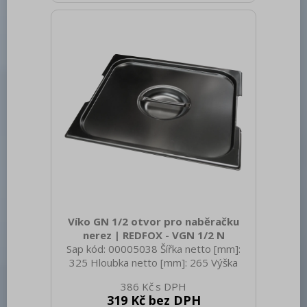
GN / EN zařízení [mm]: GN 2/4 Otvor
pro naběračku: Ne Tloušťka materiálu
zařízení [mm]: 0,7
Víko GN 1/2 otvor pro naběračku
nerez | REDFOX - VGN 1/2 N
Sap kód: 00005038 Šířka netto [mm]:
325 Hloubka netto [mm]: 265 Výška
netto [mm]: 20 Hmotnost netto [kg]:
386 Kč
0.60 Šířka brutto [mm]: 550 Hloubka
319 Kč bez DPH
brutto [mm]: 350 Výška brutto [mm]: