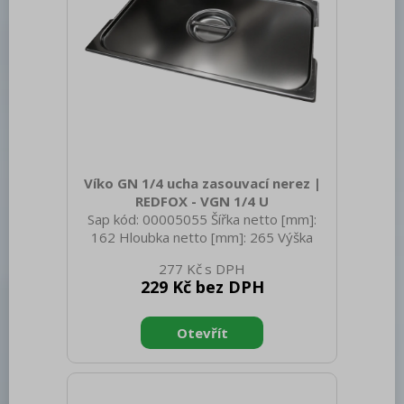
Víko GN 1/4 ucha zasouvací nerez |
REDFOX - VGN 1/4 U
Sap kód: 00005055 Šířka netto [mm]:
162 Hloubka netto [mm]: 265 Výška
netto [mm]: 20 Hmotnost netto [kg]:
277 Kč
0.30 Šířka brutto [mm]: 550 Hloubka
229 Kč bez DPH
brutto [mm]: 350 Výška brutto [mm]:
300 Hmotnost brutto [kg]: 0.40
Materiál: Nerez Těsnění: Ne Úchyty: Ano
Velikost GN / EN zařízení [mm]: GN 1/4
Otvor pro naběračku: Ne