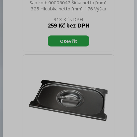
Sap kód: 00005047 Šířka netto [mm]:
325 Hloubka netto [mm]: 176 Výška
netto [mm]: 20 Hmotnost netto [kg]:
313 Kč
0.35 Šířka brutto [mm]: 550 Hloubka
259 Kč bez DPH
brutto [mm]: 350 Výška brutto [mm]:
300 Hmotnost brutto [kg]: 0.45
Materiál: Nerez Těsnění: Ne Úchyty: Ne
Vnější barva zařízení: Nerezové Velikost
GN / EN zařízení [mm]: GN 1/3 Otvor
pro naběračku: Ano