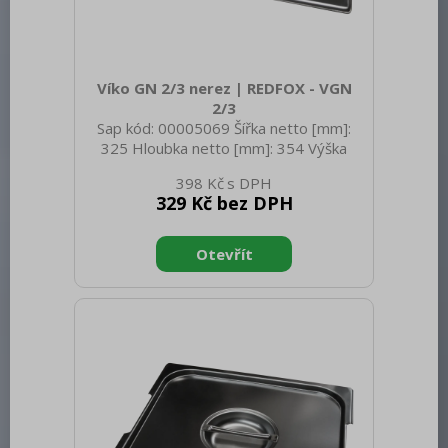
Víko GN 2/3 nerez | REDFOX - VGN
2/3
Sap kód: 00005069 Šířka netto [mm]:
325 Hloubka netto [mm]: 354 Výška
netto [mm]: 20 Hmotnost netto [kg]:
398 Kč
0.69 Šířka brutto [mm]: 350 Hloubka
329 Kč bez DPH
brutto [mm]: 540 Výška brutto [mm]:
400 Hmotnost brutto [kg]: 0.99
Materiál: Nerez Těsnění: Ne Úchyty: Ne
Vnější barva zařízení: Nerezové Velikost
GN / EN zařízení [mm]: GN 2/3 Otvor
pro naběračku: Ne Tloušťka materiálu
zařízení [mm]: 0,7