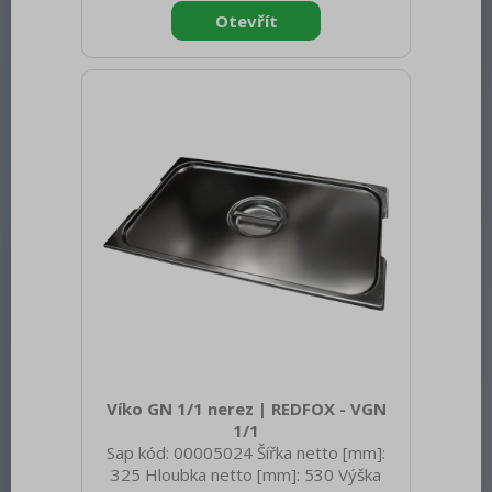
Materiál: Nerez Těsnění: Ne Úchyty: Ano
Vnější barva zařízení: Nerezové Velikost
GN / EN zařízení [mm]: GN 2/3 Otvor
pro naběračku: Ne
Víko GN 1/1 nerez | REDFOX - VGN
1/1
Sap kód: 00005024 Šířka netto [mm]:
325 Hloubka netto [mm]: 530 Výška