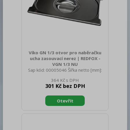
Víko GN 1/3 otvor pro naběračku
ucha zasouvací nerez | REDFOX -
VGN 1/3 NU
Sap kód: 00005046 Šířka netto [mm]:
325 Hloubka netto [mm]: 176 Výška
364 Kč
netto [mm]: 20 Hmotnost netto [kg]:
301 Kč bez DPH
0.35 Šířka brutto [mm]: 550 Hloubka
brutto [mm]: 350 Výška brutto [mm]:
300 Hmotnost brutto [kg]: 0.45
Materiál: Nerez Těsnění: Ne Úchyty: Ano
Vnější barva zařízení: Nerezové Velikost
GN / EN zařízení [mm]: GN 1/3 Otvor
pro naběračku: Ano