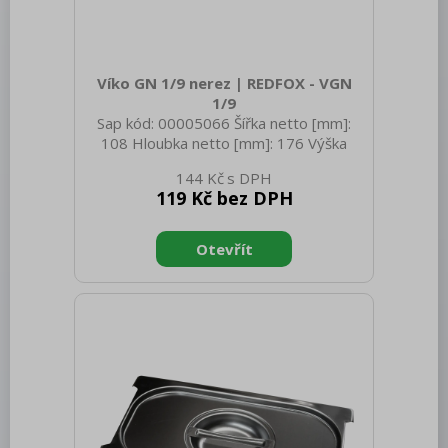
Bufety, drop-in, vitríny, výdejní vany a
vodní lázně
RM
Víko GN 1/9 nerez | REDFOX - VGN
1/9
Redfox
Sap kód: 00005066 Šířka netto [mm]:
REDFOX 600
108 Hloubka netto [mm]: 176 Výška
netto [mm]: 20 Hmotnost netto [kg]:
144 Kč
REDFOX 700
0.12 Šířka brutto [mm]: 350 Hloubka
119 Kč bez DPH
brutto [mm]: 540 Výška brutto [mm]:
REDFOX 900
200 Hmotnost brutto [kg]: 0.42
Materiál: Nerez Těsnění: Ne Úchyty: Ne
Volně stojící moduly
Vnější barva zařízení: Nerezové Velikost
GN / EN zařízení [mm]: GN 1/9 Tloušťka
Nerezový program
materiálu zařízení [mm]: 0,7
Stolní zařízení
Příprava masa a zeleniny
Pizza program
Konvektomaty