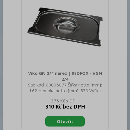
Víko GN 2/4 nerez | REDFOX - VGN
2/4
Sap kód: 00005077 Šířka netto [mm]:
162 Hloubka netto [mm]: 530 Výška
netto [mm]: 20 Hmotnost netto [kg]:
375 Kč
0.50 Šířka brutto [mm]: 350 Hloubka
310 Kč bez DPH
brutto [mm]: 540 Výška brutto [mm]:
400 Hmotnost brutto [kg]: 0.80
Materiál: Nerez Těsnění: Ne Úchyty: Ne
Vnější barva zařízení: Nerezové Velikost