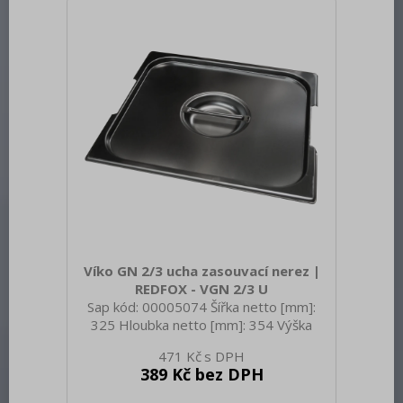
pro naběračku: Ano
Víko GN 2/3 ucha zasouvací nerez |
REDFOX - VGN 2/3 U
Sap kód: 00005074 Šířka netto [mm]:
325 Hloubka netto [mm]: 354 Výška
netto [mm]: 20 Hmotnost netto [kg]:
471 Kč
0.80 Šířka brutto [mm]: 550 Hloubka
389 Kč bez DPH
brutto [mm]: 350 Výška brutto [mm]:
320 Hmotnost brutto [kg]: 0.90