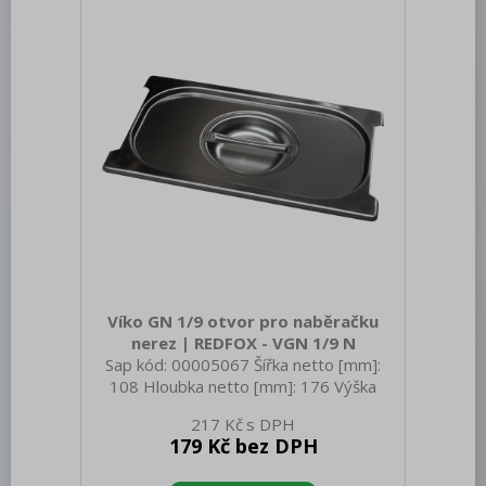
zařízení [mm]: 0,7
Víko GN 1/9 otvor pro naběračku
nerez | REDFOX - VGN 1/9 N
Sap kód: 00005067 Šířka netto [mm]:
108 Hloubka netto [mm]: 176 Výška
netto [mm]: 20 Hmotnost netto [kg]:
217 Kč
0.12 Šířka brutto [mm]: 350 Hloubka
179 Kč bez DPH
brutto [mm]: 540 Výška brutto [mm]:
200 Hmotnost brutto [kg]: 0.42