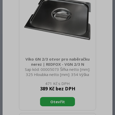
Víko GN 2/3 otvor pro naběračku
nerez | REDFOX - VGN 2/3 N
Sap kód: 00005073 Šířka netto [mm]:
325 Hloubka netto [mm]: 354 Výška
netto [mm]: 20 Hmotnost netto [kg]:
471 Kč
0.80 Šířka brutto [mm]: 550 Hloubka
389 Kč bez DPH
brutto [mm]: 350 Výška brutto [mm]:
320 Hmotnost brutto [kg]: 0.90
Materiál: Nerez Těsnění: Ne Úchyty: Ne
Vnější barva zařízení: Nerezové Velikost
GN / EN zařízení [mm]: GN 2/3 Otvor