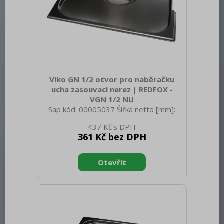
Víko GN 1/2 otvor pro naběračku
ucha zasouvací nerez | REDFOX -
VGN 1/2 NU
Sap kód: 00005037 Šířka netto [mm]:
325 Hloubka netto [mm]: 265 Výška
437 Kč
netto [mm]: 20 Hmotnost netto [kg]:
361 Kč bez DPH
0.60 Šířka brutto [mm]: 550 Hloubka
brutto [mm]: 350 Výška brutto [mm]:
300 Hmotnost brutto [kg]: 0.70
Materiál: Nerez Těsnění: Ne Úchyty: Ano
Vnější barva zařízení: Nerezové Velikost
GN / EN zařízení [mm]: GN 1/2 Otvor
pro naběračku: Ano