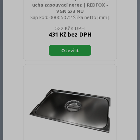
ucha zasouvací nerez | REDFOX -
VGN 2/3 NU
Sap kód: 00005072 Šířka netto [mm]:
325 Hloubka netto [mm]: 354 Výška
522 Kč
netto [mm]: 20 Hmotnost netto [kg]:
431 Kč bez DPH
0.80 Šířka brutto [mm]: 550 Hloubka
brutto [mm]: 350 Výška brutto [mm]:
320 Hmotnost brutto [kg]: 0.90
Materiál: Nerez Těsnění: Ne Úchyty: Ano
Vnější barva zařízení: Nerezové Velikost
GN / EN zařízení [mm]: GN 2/3 Otvor
pro naběračku: Ano