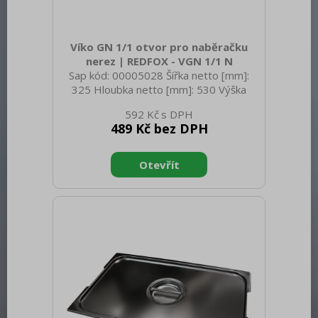
Víko GN 1/1 otvor pro naběračku
nerez | REDFOX - VGN 1/1 N
Sap kód: 00005028 Šířka netto [mm]:
325 Hloubka netto [mm]: 530 Výška
netto [mm]: 20 Hmotnost netto [kg]:
592 Kč
1.05 Šířka brutto [mm]: 550 Hloubka
489 Kč bez DPH
brutto [mm]: 350 Výška brutto [mm]:
400 Hmotnost brutto [kg]: 1.15
Materiál: Nerez Těsnění: Ne Úchyty: Ne
Vnější barva zařízení: Nerezové Velikost
GN / EN zařízení [mm]: GN 1/1 Otvor
pro naběračku: Ano