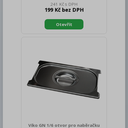
241 Kč
0.34 Šířka brutto [mm]: 350 Hloubka
199 Kč bez DPH
brutto [mm]: 540 Výška brutto [mm]:
400 Hmotnost brutto [kg]: 0.64
Materiál: Nerez Těsnění: Ne Úchyty: Ne
Vnější barva zařízení: Nerezové Velikost
GN / EN zařízení [mm]: GN 1/3 Otvor
pro naběračku: Ne Tloušťka materiálu
zařízení [mm]: 0,7
Víko GN 1/6 otvor pro naběračku