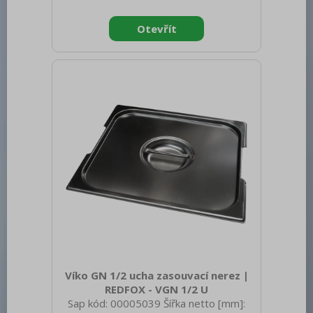
300 Hmotnost brutto [kg]: 0.70
Materiál: Nerez Těsnění: Ne Úchyty: Ne
Vnější barva zařízení: Nerezové Velikost
GN / EN zařízení [mm]: GN 1/2 Otvor
pro naběračku: Ano
Víko GN 1/2 ucha zasouvací nerez |
REDFOX - VGN 1/2 U
Sap kód: 00005039 Šířka netto [mm]: