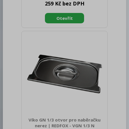
259 Kč bez DPH
brutto [mm]: 540 Výška brutto [mm]:
300 Hmotnost brutto [kg]: 0.80
Materiál: Nerez Těsnění: Ne Úchyty: Ne
Vnější barva zařízení: Nerezové Velikost
GN / EN zařízení [mm]: GN 1/2 Otvor
pro naběračku: Ne Tloušťka materiálu
zařízení [mm]: 0,7
Víko GN 1/3 otvor pro naběračku
nerez | REDFOX - VGN 1/3 N