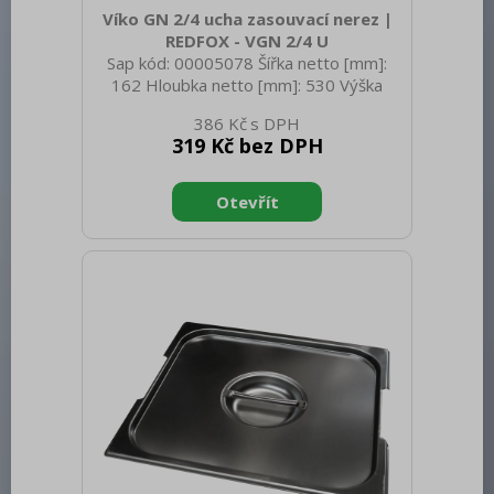
Víko GN 2/4 ucha zasouvací nerez |
REDFOX - VGN 2/4 U
Sap kód: 00005078 Šířka netto [mm]:
162 Hloubka netto [mm]: 530 Výška
netto [mm]: 20 Hmotnost netto [kg]:
386 Kč
0.65 Šířka brutto [mm]: 550 Hloubka
319 Kč bez DPH
brutto [mm]: 350 Výška brutto [mm]:
300 Hmotnost brutto [kg]: 0.75
Materiál: Nerez Těsnění: Ne Úchyty: Ano
Vnější barva zařízení: Nerezové Velikost
GN / EN zařízení [mm]: GN 2/4 Otvor
pro naběračku: Ne