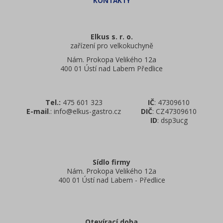
Elkus s. r. o.
zařízení pro velkokuchyně
Nám. Prokopa Velikého 12a
400 01 Ústí nad Labem Předlice
Tel.:
475 601 323
IČ
: 47309610
E-mail
.: info@elkus-gastro.cz
DIČ
: CZ47309610
ID
: dsp3ucg
Sídlo firmy
Nám. Prokopa Velikého 12a
400 01 Ústí nad Labem - Předlice
Otevírací doba