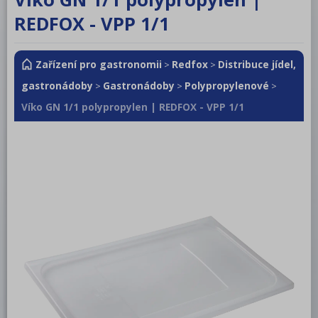
RM LOTUS 600
REDFOX - VPP 1/1
RM LOTUS 700
Zařízení pro gastronomii
Redfox
Distribuce jídel,
RM LOTUS 900
>
>
gastronádoby
Gastronádoby
Polypropylenové
>
>
>
Roboty, příprava masa a zeleniny
Víko GN 1/1 polypropylen | REDFOX - VPP 1/1
Pizza program
Konvektomaty
Šokery
Chlazení
Mycí program
Salamandry
Regálový systém
Drop In - Monoblok