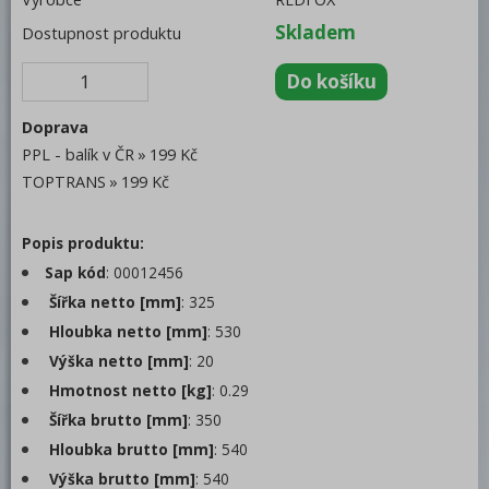
Trouby pro rychlou přípravu
Skladem
Dostupnost produktu
Šokery
Chlazení
Doprava
Mycí program
PPL - balík v ČR
199 Kč
TOPTRANS
199 Kč
Změkčovače
Distribuce jídel, gastronádoby
Popis produktu:
Vodní lázně
Sap kód
: 00012456
Šířka netto [mm]
: 325
Ohřívače talířů
Hloubka netto [mm]
: 530
Gastronádoby
Výška netto [mm]
: 20
Zmrzlinové
Hmotnost netto [kg]
: 0.29
Šířka brutto [mm]
: 350
Plné
Hloubka brutto [mm]
: 540
Smaltované
Výška brutto [mm]
: 540
Děrované