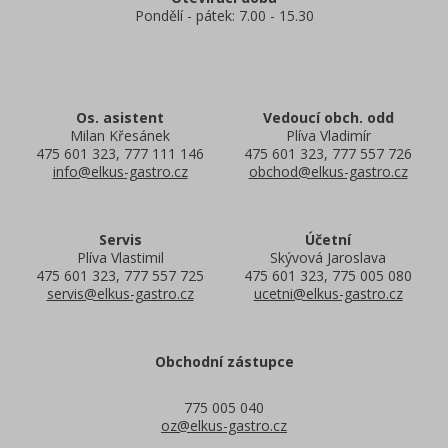
Pondělí - pátek: 7.00 - 15.30
Os. asistent
Vedoucí obch. odd
Milan Křesánek
Plíva Vladimír
475 601 323, 777 111 146
475 601 323, 777 557 726
info@elkus-gastro.cz
obchod@elkus-gastro.cz
Servis
Účetní
Plíva Vlastimil
Skývová Jaroslava
475 601 323, 777 557 725
475 601 323, 775 005 080
servis@elkus-gastro.cz
ucetni@elkus-gastro.cz
Obchodní zástupce
775 005 040
oz@elkus-gastro.cz