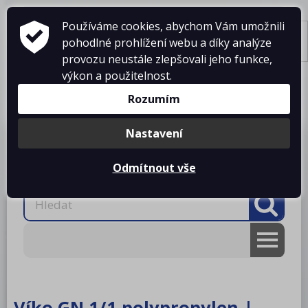
Používáme cookies, abychom Vám umožnili
pohodlné prohlížení webu a díky analýze
Tisk
provozu neustále zlepšovali jeho funkce,
výkon a použitelnost.
Košík je prázdný
Rozumím
Nastavení
Produkty
O firmě
Projekty kuchyní
Reference
Ke stažení
Kontakty
Odmítnout vše
AKCE
RM gastro
Víko GN 1/1 polypropylen |