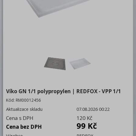
Bufety, drop-in, vitríny, výdejní vany a
vodní lázně
RM
Redfox
REDFOX 600
REDFOX 700
REDFOX 900
Volně stojící moduly
Nerezový program
Víko GN 1/1 polypropylen | REDFOX - VPP 1/1
Stolní zařízení
Kód:
RM00012456
Aktualizace skladu
07.08.2026 00:22
Příprava masa a zeleniny
Cena s DPH
120 Kč
Pizza program
99 Kč
Cena bez DPH
Konvektomaty
Výrobce
REDFOX