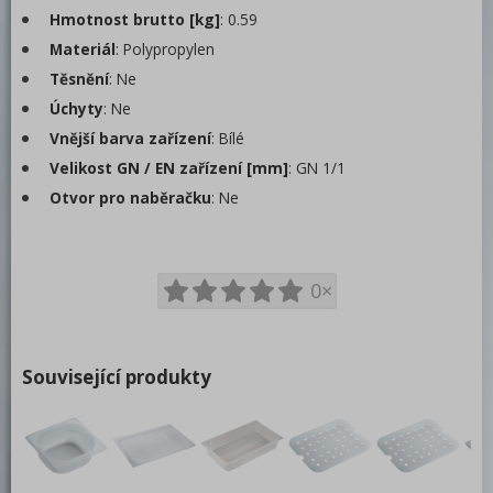
Hmotnost brutto [kg]
: 0.59
Víka
Materiál
: Polypropylen
Dělicí lišty a falešná dna
Těsnění
: Ne
Polypropylenové
Úchyty
: Ne
Rošty nerezové na knedlíky, plastové na
příbory
Vnější barva zařízení
: Bílé
Hrnce, kastroly a rendlíky
Velikost GN / EN zařízení [mm]
: GN 1/1
Otvor pro naběračku
: Ne
Termoporty
Servírovací vozíky
Podnosy
0×
Regálové vozíky
Bufety
Související produkty
Barové zařízení, kávovary
REDFOX