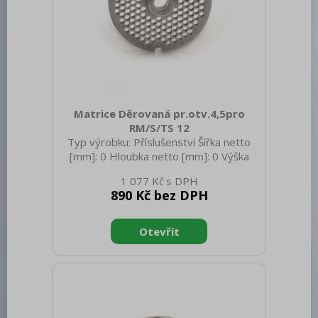
Matrice Děrovaná pr.otv.4,5pro
RM/S/TS 12
Typ výrobku: Příslušenství Šířka netto
[mm]: 0 Hloubka netto [mm]: 0 Výška
netto [mm]: 0 Hmotnost netto [kg]: 0.30
1 077 Kč
Hmotnost brutto [kg]: 0.40
890 Kč bez DPH