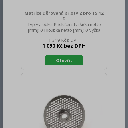
Matrice Děrovaná pr.otv.2 pro TS 12
D
Typ výrobku: Příslušenství Šířka netto
[mm]: 0 Hloubka netto [mm]: 0 Výška
netto [mm]: 0 Hmotnost netto [kg]: 0.44
1 319 Kč
Hmotnost brutto [kg]: 0.45
1 090 Kč bez DPH