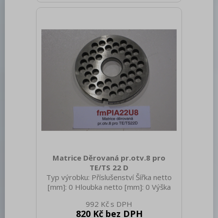
Matrice Děrovaná pr.otv.8 pro
TE/TS 22 D
Typ výrobku: Příslušenství Šířka netto
[mm]: 0 Hloubka netto [mm]: 0 Výška
netto [mm]: 0 Hmotnost netto [kg]: 0.18
992 Kč
Hmotnost brutto [kg]: 0.28
820 Kč bez DPH