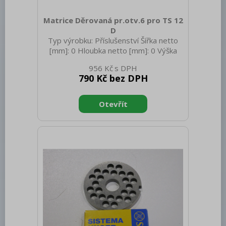
Matrice Děrovaná pr.otv.6 pro TS 12
D
Typ výrobku: Příslušenství Šířka netto
[mm]: 0 Hloubka netto [mm]: 0 Výška
netto [mm]: 0 Hmotnost netto [kg]: 0.50
956 Kč
Hmotnost brutto [kg]: 0.60
790 Kč bez DPH