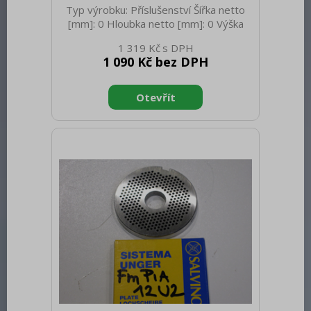
Typ výrobku: Příslušenství Šířka netto
[mm]: 0 Hloubka netto [mm]: 0 Výška
netto [mm]: 0 Hmotnost netto [kg]: 0.30
1 319 Kč
Hmotnost brutto [kg]: 0.40
1 090 Kč bez DPH