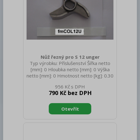
Nůž řezný pro S 12 unger
Typ výrobku: Příslušenství Šířka netto
[mm]: 0 Hloubka netto [mm]: 0 Výška
netto [mm]: 0 Hmotnost netto [kg]: 0.30
Hmotnost brutto [kg]: 0.40
956 Kč
790 Kč bez DPH