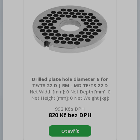
Drilled plate hole diameter 6 for
TE/TS 22 D | RM - MD TE/TS 22 D
Net Width [mm]: 0 Net Depth [mm]: 0
Net Height [mm]: 0 Net Weight [kg]:
0.16 Gross Weight [kg]: 0.17
992 Kč
820 Kč bez DPH