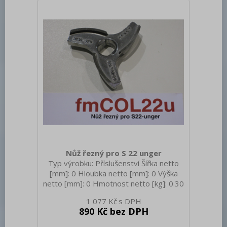
Nůž řezný pro S 22 unger
Typ výrobku: Příslušenství Šířka netto
[mm]: 0 Hloubka netto [mm]: 0 Výška
netto [mm]: 0 Hmotnost netto [kg]: 0.30
Hmotnost brutto [kg]: 0.40
1 077 Kč
890 Kč bez DPH