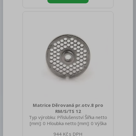
Matrice Děrovaná pr.otv.8 pro
RM/S/TS 12
Typ výrobku: Příslušenství Šířka netto
[mm]: 0 Hloubka netto [mm]: 0 Výška
netto [mm]: 0 Hmotnost netto [kg]: 0.50
944 Kč
Hmotnost brutto [kg]: 0.60