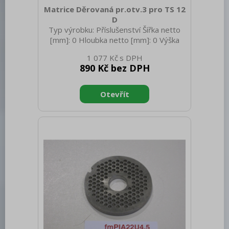
Matrice Děrovaná pr.otv.3 pro TS 12
D
Typ výrobku: Příslušenství Šířka netto
[mm]: 0 Hloubka netto [mm]: 0 Výška
netto [mm]: 0 Hmotnost netto [kg]: 0.50
1 077 Kč
Hmotnost brutto [kg]: 0.55
890 Kč bez DPH