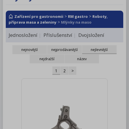
RM LOTUS 600
RM LOTUS 700
>
>
Zařízení pro gastronomii
RM gastro
Roboty,
>
příprava masa a zeleniny
Mlýnky na maso
RM LOTUS 900
Jednosložení
Příslušenství
Dvojsložení
Roboty, příprava masa a zeleniny
Pizza program
nejnovější
nejprodávanější
nejlevnější
Konvektomaty
nejdražší
název
Šokery
1
2
>
Chlazení
Mycí program
Salamandry
Regálový systém
Drop In - Monoblok