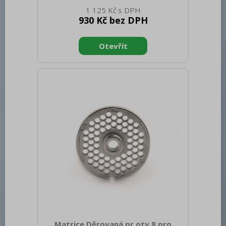
netto [mm]: 0 Hmotnost netto [kg]: 0.40
1 125 Kč
Hmotnost brutto [kg]: 0.50
930 Kč bez DPH
Matrice Děrovaná pr.otv.8 pro