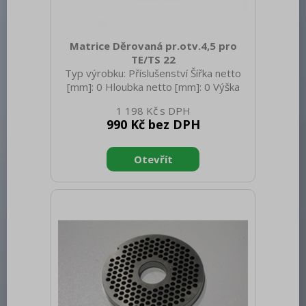
Matrice Děrovaná pr.otv.4,5 pro
TE/TS 22
Typ výrobku: Příslušenství Šířka netto
[mm]: 0 Hloubka netto [mm]: 0 Výška
netto [mm]: 0 Hmotnost netto [kg]: 0.30
1 198 Kč
Hmotnost brutto [kg]: 0.40
990 Kč bez DPH