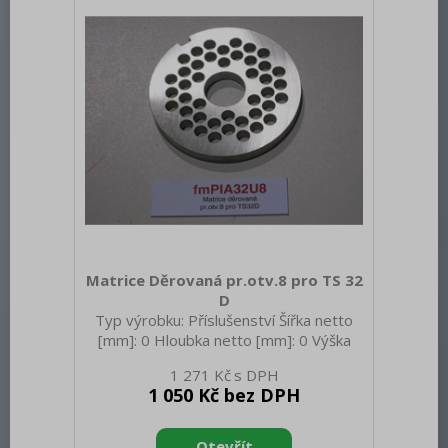
Matrice Děrovaná pr.otv.8 pro TS 32
D
Typ výrobku: Příslušenství Šířka netto
[mm]: 0 Hloubka netto [mm]: 0 Výška
netto [mm]: 0 Hmotnost netto [kg]: 0.18
1 271 Kč
Hmotnost brutto [kg]: 0.28
1 050 Kč bez DPH