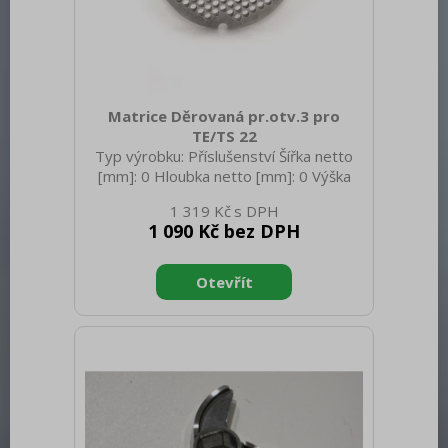
Matrice Děrovaná pr.otv.3 pro
TE/TS 22
Typ výrobku: Příslušenství Šířka netto
[mm]: 0 Hloubka netto [mm]: 0 Výška
netto [mm]: 0 Hmotnost netto [kg]: 0.30
1 319 Kč
Hmotnost brutto [kg]: 0.35
1 090 Kč bez DPH