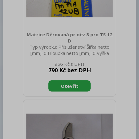
Matrice Děrovaná pr.otv.8 pro TS 12
D
Typ výrobku: Příslušenství Šířka netto
[mm]: 0 Hloubka netto [mm]: 0 Výška
netto [mm]: 0 Hmotnost netto [kg]: 0.18
956 Kč
Hmotnost brutto [kg]: 0.28
790 Kč bez DPH