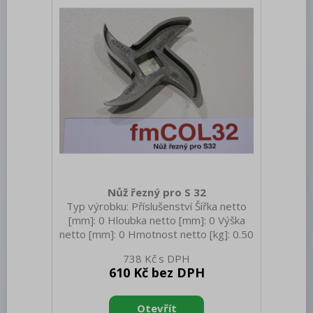
Nůž řezný pro S 32
Typ výrobku: Příslušenství Šířka netto
[mm]: 0 Hloubka netto [mm]: 0 Výška
netto [mm]: 0 Hmotnost netto [kg]: 0.50
Hmotnost brutto [kg]: 0.60
738 Kč
610 Kč bez DPH