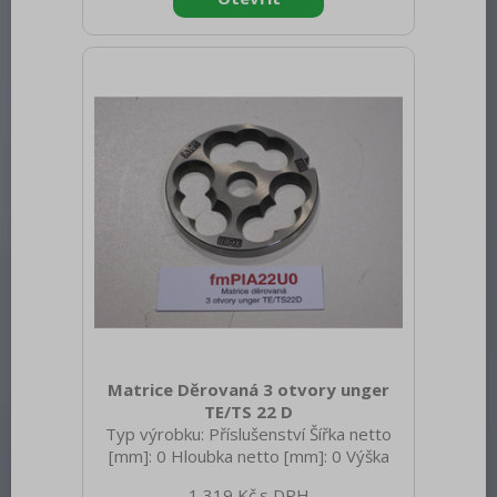
Matrice Děrovaná 3 otvory unger
TE/TS 22 D
Typ výrobku: Příslušenství Šířka netto
[mm]: 0 Hloubka netto [mm]: 0 Výška
netto [mm]: 0 Hmotnost netto [kg]: 0.30
1 319 Kč