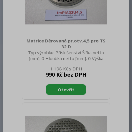
Matrice Děrovaná pr.otv.4,5 pro TS
32 D
Typ výrobku: Příslušenství Šířka netto
[mm]: 0 Hloubka netto [mm]: 0 Výška
netto [mm]: 0 Hmotnost netto [kg]: 0.30
1 198 Kč
Hmotnost brutto [kg]: 0.40
990 Kč bez DPH