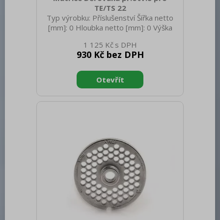
TE/TS 22
Typ výrobku: Příslušenství Šířka netto
[mm]: 0 Hloubka netto [mm]: 0 Výška
netto [mm]: 0 Hmotnost netto [kg]: 0.40
1 125 Kč
Hmotnost brutto [kg]: 0.50
930 Kč bez DPH