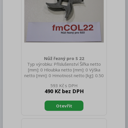
Trouby pro rychlou přípravu
Šokery
Chlazení
Mycí program
Změkčovače
Nůž řezný pro S 22
Distribuce jídel, gastronádoby
Typ výrobku: Příslušenství Šířka netto
[mm]: 0 Hloubka netto [mm]: 0 Výška
Barové zařízení, kávovary
netto [mm]: 0 Hmotnost netto [kg]: 0.50
Hmotnost brutto [kg]: 0.60
REDFOX
593 Kč
490 Kč bez DPH