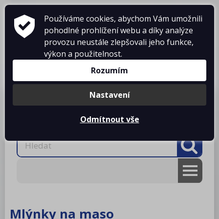
Používáme cookies, abychom Vám umožnili
pohodlné prohlížení webu a díky analýze
provozu neustále zlepšovali jeho funkce,
výkon a použitelnost.
Košík je prázdný
Rozumím
Nastavení
Produkty
O firmě
Projekty kuchyní
Reference
Ke stažení
Kontakty
Odmítnout vše
AKCE
RM gastro
Mlýnky na maso