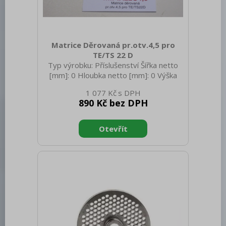
Matrice Děrovaná pr.otv.4,5 pro
TE/TS 22 D
Typ výrobku: Příslušenství Šířka netto
[mm]: 0 Hloubka netto [mm]: 0 Výška
netto [mm]: 0 Hmotnost netto [kg]: 0.30
1 077 Kč
Hmotnost brutto [kg]: 0.35
890 Kč bez DPH