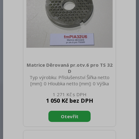
Matrice Děrovaná pr.otv.6 pro TS 32
D
Typ výrobku: Příslušenství Šířka netto
[mm]: 0 Hloubka netto [mm]: 0 Výška
netto [mm]: 0 Hmotnost netto [kg]: 0.25
1 271 Kč
Hmotnost brutto [kg]: 0.30
1 050 Kč bez DPH