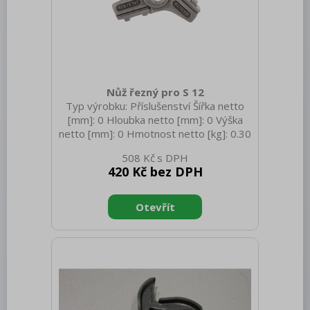
Bufety, drop-in, vitríny, výdejní vany a
vodní lázně
RM
Redfox
Nůž řezný pro S 12
REDFOX 600
Typ výrobku: Příslušenství Šířka netto
[mm]: 0 Hloubka netto [mm]: 0 Výška
REDFOX 700
netto [mm]: 0 Hmotnost netto [kg]: 0.30
Hmotnost brutto [kg]: 0.40
REDFOX 900
508 Kč
420 Kč bez DPH
Volně stojící moduly
Nerezový program
Stolní zařízení
Příprava masa a zeleniny
Pizza program
Konvektomaty