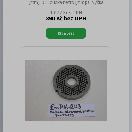
[mm]: 0 Hloubka netto [mm]: 0 Výška
netto [mm]: 0 Hmotnost netto [kg]: 0.50
1 077 Kč
Hmotnost brutto [kg]: 0.60
890 Kč bez DPH