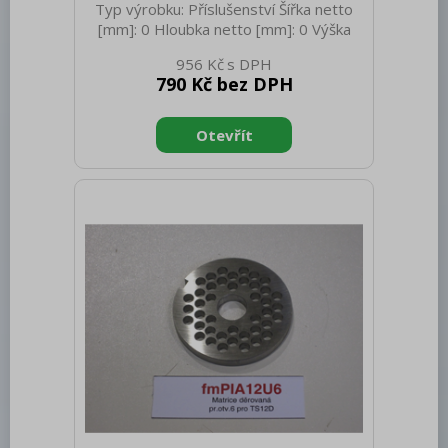
Typ výrobku: Příslušenství Šířka netto
[mm]: 0 Hloubka netto [mm]: 0 Výška
netto [mm]: 0 Hmotnost netto [kg]: 0.50
956 Kč
Hmotnost brutto [kg]: 0.60
790 Kč bez DPH