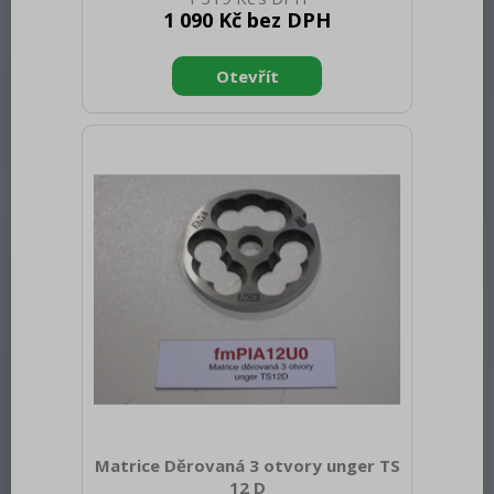
Hmotnost brutto [kg]: 0.40
1 090 Kč bez DPH
Matrice Děrovaná 3 otvory unger TS
12 D