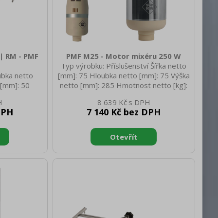
| RM - PMF
PMF M25 - Motor mixéru 250 W
Typ výrobku: Příslušenství Šířka netto
ubka netto
[mm]: 75 Hloubka netto [mm]: 75 Výška
 [mm]: 50
netto [mm]: 285 Hmotnost netto [kg]:
95 Hloubka
1.65 Šířka brutto [mm]: 125 Hloubka
8 639 Kč
ost brutto
brutto [mm]: 110 Výška brutto [mm]:
DPH
7 140 Kč bez DPH
400 Hmotnost brutto [kg]: 1.80
Materiál: ABS plast