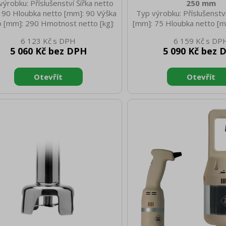
výrobku: Příslušenství Šířka netto
250 mm
 90 Hloubka netto [mm]: 90 Výška
Typ výrobku: Příslušenství
o [mm]: 290 Hmotnost netto [kg]:
[mm]: 75 Hloubka netto [m
 Šířka brutto [mm]: 125 Hloubka
netto [mm]: 270 Hmotnost
6 123 Kč
6 159 Kč
to [mm]: 110 Výška brutto [mm]:
0.40 Šířka brutto [mm]: 
5 060 Kč bez DPH
5 090 Kč bez 
00 Hmotnost brutto [kg]: 0.60
brutto [mm]: 110 Výška b
400 Hmotnost brutto [