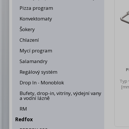
Pizza program
Konvektomaty
Šokery
Chlazení
Mycí program
Salamandry
P
Regálový systém
Typ 
Drop In - Monoblok
[mm
Vý
Bufety, drop-in, vitríny, výdejní vany
a vodní lázně
netto
Hloub
RM
[mm]
Redfox