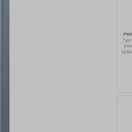
PMF
Typ 
[mm
Výšk
[k
Hloub
[mm]