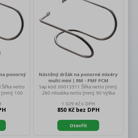
 na ponorný
Nástěný držák na ponorné mixéry
multi mini | RM - PMF PCM
 Šířka netto
Sap kód: 00013311 Šířka netto [mm]:
 [mm]: 100
280 Hloubka netto [mm]: 90 Výška
 Hmotnost
netto [mm]: 70 Hmotnost netto [kg]:
1 029 Kč
tto [mm]: 125
0.40 Šířka brutto [mm]: 280 Hloubka
PH
850 Kč bez DPH
Výška brutto
brutto [mm]: 90 Výška brutto [mm]: 70
o [kg]: 0.60
Hmotnost brutto [kg]: 0.60 Doplňující
informace: pro mixéry PMF 25 / PMFF
25 verze multi zahrnuje pozice pro
nástavce