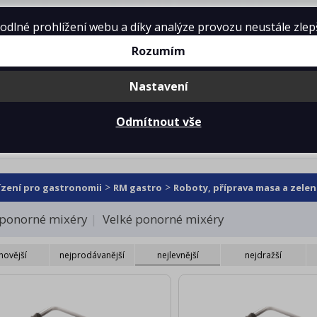
lné prohlížení webu a díky analýze provozu neustále zlepšo
Rozumím
Nastavení
mě
Projekty kuchyní
Reference
Ke 
Odmítnout vše
orné mixéry
>
>
ízení pro gastronomii
RM gastro
Roboty, příprava masa a zelen
ponorné mixéry
Velké ponorné mixéry
novější
nejprodávanější
nejlevnější
nejdražší