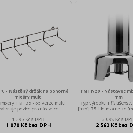
PC - Nástěný držák na ponorné
PMF N20 - Nástavec mi
mixéry multi
mm
 mixéry PMF 35 - 65 verze multi
Typ výrobku: Příslušenství
zahrnuje pozice pro nástavce
[mm]: 75 Hloubka netto [m
netto [mm]: 220 Hmotnost
1 295 Kč
3 098 Kč
0.40 Šířka brutto [mm]: 
1 070 Kč bez DPH
2 560 Kč bez 
brutto [mm]: 110 Výška b
440 Hmotnost brutto [