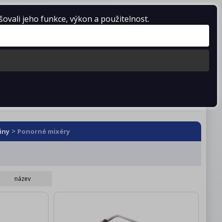
vali jeho funkce, výkon a použitelnost.
Košík je prázdný
stažení
Kontakty
>
iny
Ponorné mixéry
název