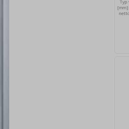
Typ 
[mm]:
nett
0.40
brut
4