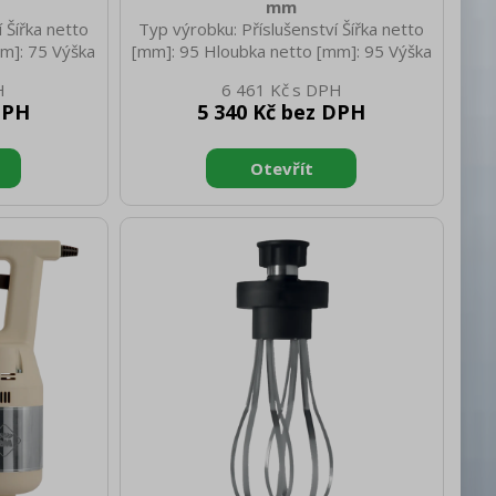
mm
 Šířka netto
Typ výrobku: Příslušenství Šířka netto
m]: 75 Výška
[mm]: 95 Hloubka netto [mm]: 95 Výška
 netto [kg]:
netto [mm]: 530 Hmotnost netto [kg]:
6 461 Kč
125 Hloubka
1.75 Šířka brutto [mm]: 100 Hloubka
DPH
5 340 Kč bez DPH
rutto [mm]:
brutto [mm]: 95 Výška brutto [mm]:
kg]: 0.60
650 Hmotnost brutto [kg]: 1.95