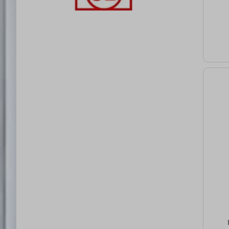
Hmo
bru
[kg
mix
pr