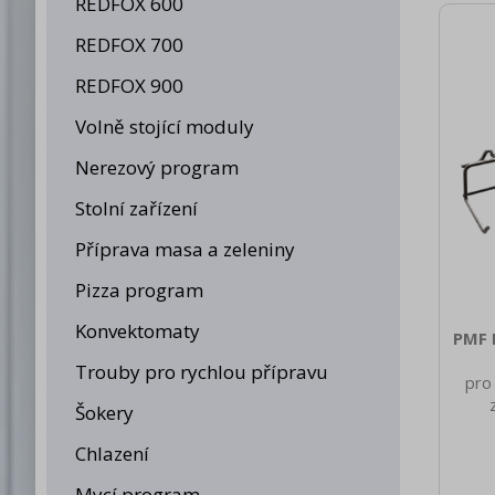
REDFOX 600
REDFOX 700
REDFOX 900
Volně stojící moduly
Nerezový program
Stolní zařízení
Příprava masa a zeleniny
Pizza program
Konvektomaty
PMF 
Trouby pro rychlou přípravu
pro
Šokery
Chlazení
Mycí program