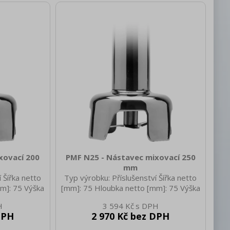
xovací 200
PMF N25 - Nástavec mixovací 250
mm
 Šířka netto
Typ výrobku: Příslušenství Šířka netto
m]: 75 Výška
[mm]: 75 Hloubka netto [mm]: 75 Výška
 netto [kg]:
netto [mm]: 270 Hmotnost netto [kg]:
3 594 Kč
125 Hloubka
0.40 Šířka brutto [mm]: 125 Hloubka
DPH
2 970 Kč bez DPH
rutto [mm]:
brutto [mm]: 110 Výška brutto [mm]:
kg]: 0.60
400 Hmotnost brutto [kg]: 0.60