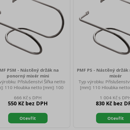
MF PSM - Nástěný držák na
PMF PS - Nástěný držák
ponorný mixér mini
mixér
výrobku: Příslušenství Šířka netto
Typ výrobku: Příslušenství
]: 110 Hloubka netto [mm]: 100
[mm]: 110 Hloubka netto
ška netto [mm]: 350 Hmotnost
Výška netto [mm]: 400
666 Kč
1 004 Kč
 [kg]: 0.40 Šířka brutto [mm]: 125
netto [kg]: 0.40 Šířka bru
550 Kč bez DPH
830 Kč bez D
ka brutto [mm]: 110 Výška brutto
Hloubka brutto [mm]: 110 
: 400 Hmotnost brutto [kg]: 0.60
[mm]: 400 Hmotnost brutt