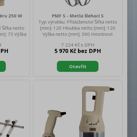
éru 250 W
PMF S - Metla šlehací S
t
Typ výrobku: Příslušenství Šířka netto
 Šířka netto
[mm]: 120 Hloubka netto [mm]: 120
m]: 75 Výška
Výška netto [mm]: 360 Hmotnost
 netto [kg]:
netto [kg]: 0.40 Šířka brutto [mm]: 125
7 224 Kč
125 Hloubka
Hloubka brutto [mm]: 110 Výška brutto
DPH
5 970 Kč bez DPH
rutto [mm]:
[mm]: 400 Hmotnost brutto [kg]: 0.60
kg]: 1.90
ast