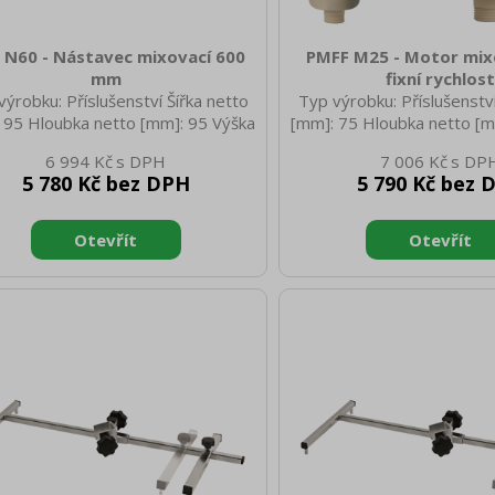
 N60 - Nástavec mixovací 600
PMFF M25 - Motor mix
mm
fixní rychlos
výrobku: Příslušenství Šířka netto
Typ výrobku: Příslušenství
 95 Hloubka netto [mm]: 95 Výška
[mm]: 75 Hloubka netto [m
o [mm]: 630 Hmotnost netto [kg]:
netto [mm]: 285 Hmotnost
6 994 Kč
7 006 Kč
 Šířka brutto [mm]: 100 Hloubka
1.75 Šířka brutto [mm]: 
5 780 Kč bez DPH
5 790 Kč bez 
tto [mm]: 95 Výška brutto [mm]:
brutto [mm]: 110 Výška b
50 Hmotnost brutto [kg]: 1.95
400 Hmotnost brutto [
Materiál: ABS pl