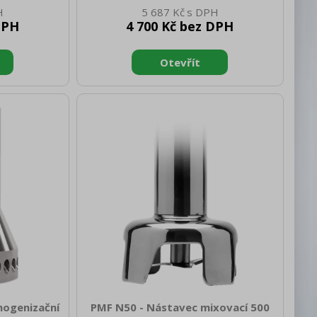
40 Hloubka
[mm]: 220 Hmotnost netto [kg]: 0.40
5 687 Kč
ost brutto
Šířka brutto [mm]: 125 Hloubka brutto
DPH
4 700 Kč bez DPH
ormace: pro
[mm]: 110 Výška brutto [mm]: 400
5 nástavec
Hmotnost brutto [kg]: 0.60 Doplňující
statně se
informace: pro mixéry PMF 25 / PMFF
alin
25
mogenizační
PMF N50 - Nástavec mixovací 500