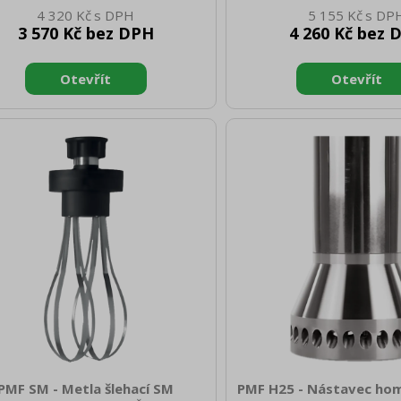
tnost netto [kg]: 0.40 Hloubka
Hmotnost netto [kg]: 0.
4 320 Kč
5 155 Kč
tto [mm]: 125 Hmotnost brutto
brutto [mm]: 125 Hmotn
3 570 Kč bez DPH
4 260 Kč bez 
]: 0.60 Doplňující informace: pro
[kg]: 0.60 Doplňující inf
éry PMF 25 / PMFF 25 nástavec
mixéry PMF 25 / PMFF 2
o smíchání dvou samostatně se
pro smíchání dvou samo
nesměšujících kapalin
nesměšujících kap
PMF SM - Metla šlehací SM
PMF H25 - Nástavec ho