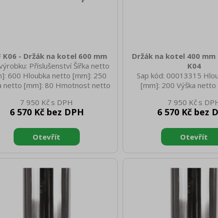
 K06 - Držák na kotel 600 mm
Držák na kotel 400 mm 
výrobku: Příslušenství Šířka netto
K04
]: 600 Hloubka netto [mm]: 250
Sap kód: 00013315 Hlo
a netto [mm]: 80 Hmotnost netto
[mm]: 200 Výška netto
g]: 2.10 Šířka brutto [mm]: 620
Hmotnost netto [kg]: 1.
7 950 Kč
7 950 Kč
ka brutto [mm]: 250 Výška brutto
brutto [mm]: 130 Hmotn
6 570 Kč bez DPH
6 570 Kč bez 
: 80 Hmotnost brutto [kg]: 2.30
[kg]: 2.15