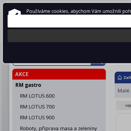
ZAŘÍZENÍ PRO GASTRONOMII
Používáme cookies, abychom Vám umožnili pohod
prodej • montáž • servis
telefon: 475 601 323
Produkty
O fir
Pon
AKCE
Zař
RM gastro
Malé 
RM LOTUS 600
nej
RM LOTUS 700
RM LOTUS 900
Roboty, příprava masa a zeleniny