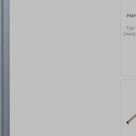
PMF
Typ 
[mm]:
nett
1.75
bru
6