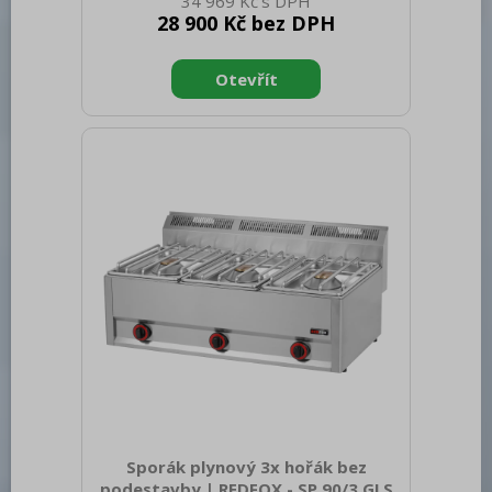
34 969 Kč
33.00 Šířka brutto [mm]: 725 Hloubka
28 900 Kč bez DPH
brutto [mm]: 710 Výška brutto [mm]:
540 Hmotnost brutto [kg]: 35.00 Typ
spotřebiče: Plynové zařízení Konstruční
typ zařízení: Stolní Výkon plynový [kW]:
18.000 Druh připojení plynu: Zemní plyn,
propan butan Stupeň krytí ovládacích
prvků: IPX4 Materiál: AISI 304 vrchní
deska, AISI 430 opláštění Materiál vrchní
desky: AISI 304
Sporák plynový 3x hořák bez
podestavby | REDFOX - SP 90/3 GLS