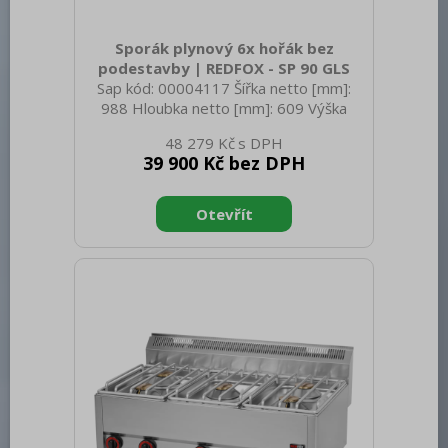
Sporák plynový 6x hořák bez
podestavby | REDFOX - SP 90 GLS
Sap kód: 00004117 Šířka netto [mm]:
988 Hloubka netto [mm]: 609 Výška
netto [mm]: 290 Hmotnost netto [kg]:
48 279 Kč
33.00 Šířka brutto [mm]: 705 Hloubka
39 900 Kč bez DPH
brutto [mm]: 1055 Výška brutto [mm]:
540 Hmotnost brutto [kg]: 35.00 Typ
spotřebiče: Plynové zařízení Konstruční
typ zařízení: Stolní Výkon plynový [kW]:
27.000 Druh připojení plynu: Zemní plyn,
propan butan Stupeň krytí ovládacích
prvků: IPX4 Materiál: AISI 304 vrchní
deska, AISI 430 opláštění Materiál vrchní
desky: AISI 304