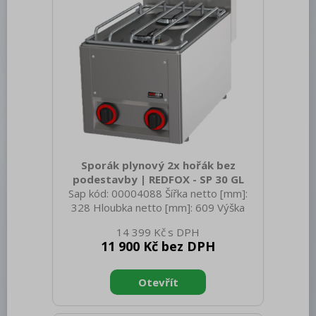
chodu Materiál vrchní desky: AISI
Sporák plynový 2x hořák bez
podestavby | REDFOX - SP 30 GL
Sap kód: 00004088 Šířka netto [mm]:
328 Hloubka netto [mm]: 609 Výška
netto [mm]: 290 Hmotnost netto [kg]:
14 399 Kč
10.50 Šířka brutto [mm]: 650 Hloubka
11 900 Kč bez DPH
brutto [mm]: 366 Výška brutto [mm]:
440 Hmotnost brutto [kg]: 12.50 Typ
spotřebiče: Plynové zařízení Konstruční
typ zařízení: Stolní Výkon plynový [kW]:
6.600 Druh připojení plynu: Zemní plyn,