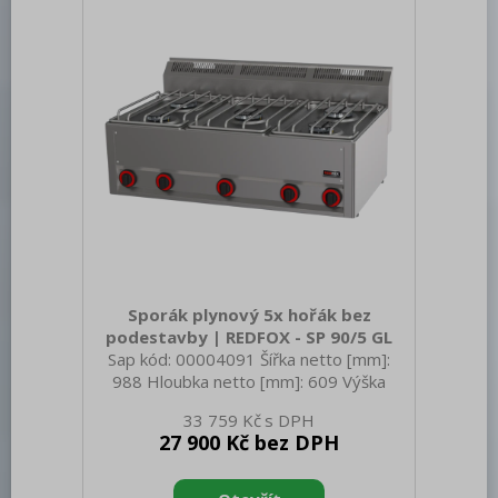
deska, AISI 430 opláštění Materiál vrchní
desky: AISI 304 Tloušťka vrchní desky
[mm]: 0.80 Počet
Sporák plynový 5x hořák bez
podestavby | REDFOX - SP 90/5 GL
Sap kód: 00004091 Šířka netto [mm]:
988 Hloubka netto [mm]: 609 Výška
netto [mm]: 290 Hmotnost netto [kg]:
33 759 Kč
61.00 Šířka brutto [mm]: 705 Hloubka
27 900 Kč bez DPH
brutto [mm]: 1055 Výška brutto [mm]:
540 Hmotnost brutto [kg]: 65.00 Typ
spotřebiče: Plynové zařízení Konstruční