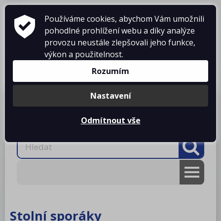
Používáme cookies, abychom Vám umožnili
pohodlné prohlížení webu a díky analýze
provozu neustále zlepšovali jeho funkce,
výkon a použitelnost.
Košík je prázdný
Rozumím
Nastavení
Produkty
O firmě
Projekty kuchyní
Reference
Ke stažení
Kontakty
Odmítnout vše
AKCE
RM gastro
Stolní sporáky