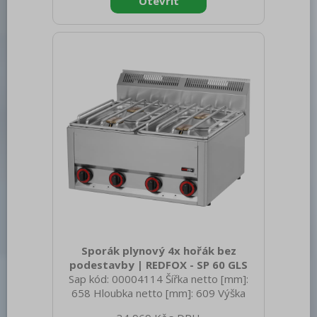
typ zařízení: Stolní Výkon plynový [kW]:
16.800 Druh připojení plynu: Zemní plyn,
propan butan Stupeň krytí ovládacích
prvků: IPX4 Materiál: AISI 304 vrchní
deska, AISI 430 opláštění Materiál vrchní
desky: AISI 304
Sporák plynový 4x hořák bez
podestavby | REDFOX - SP 60 GLS
Sap kód: 00004114 Šířka netto [mm]:
658 Hloubka netto [mm]: 609 Výška
netto [mm]: 290 Hmotnost netto [kg]: