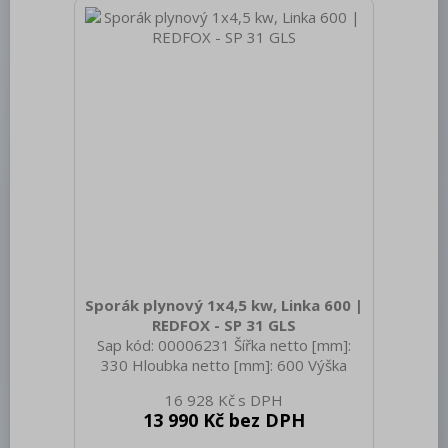
propan butan Stupeň krytí ovládacích
prvků: IPX4 Materiál: AISI 304 vrchní
deska, AISI 430 opláštění Materiál vrchní
desky: AISI 304 T
Sporák plynový 1x4,5 kw, Linka 600 |
REDFOX - SP 31 GLS
Sap kód: 00006231 Šířka netto [mm]:
330 Hloubka netto [mm]: 600 Výška
netto [mm]: 290 Hmotnost netto [kg]:
16 928 Kč
18.00 Šířka brutto [mm]: 336 Hloubka
13 990 Kč bez DPH
brutto [mm]: 650 Výška brutto [mm]:
440 Hmotnost brutto [kg]: 24.00 Typ