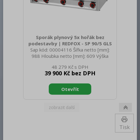
Sporák plynový 5x hořák bez
podestavby | REDFOX - SP 90/5 GLS
Sap kód: 00004116 Šířka netto [mm]:
988 Hloubka netto [mm]: 609 Výška
netto [mm]: 290 Hmotnost netto [kg]:
48 279 Kč
61.00 Šířka brutto [mm]: 705 Hloubka
39 900 Kč bez DPH
brutto [mm]: 1055 Výška brutto [mm]:
540 Hmotnost brutto [kg]: 65.00 Typ
spotřebiče: Plynové zařízení Konstruční
typ zařízení: Stolní Výkon plynový [kW]:
22.500 Druh připojení plynu: Zemní plyn,
propan butan Stupeň krytí ovládacích
prvků: IPX4 Materiál: AISI 304 vrchní
deska, AISI 430 opláštění Materiál vrchní
desky: AISI 304
Tisk