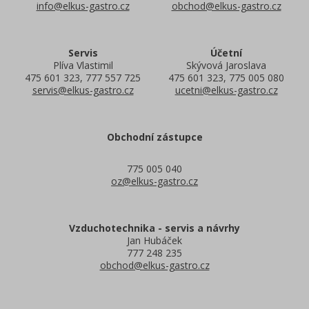
info@elkus-gastro.cz
obchod@elkus-gastro.cz
Servis
Účetní
Plíva Vlastimil
Skývová Jaroslava
475 601 323, 777 557 725
475 601 323, 775 005 080
servis@elkus-gastro.cz
ucetni@elkus-gastro.cz
Obchodní zástupce
775 005 040
oz@elkus-gastro.cz
Vzduchotechnika - servis a návrhy
Jan Hubáček
777 248 235
obchod@elkus-gastro.cz