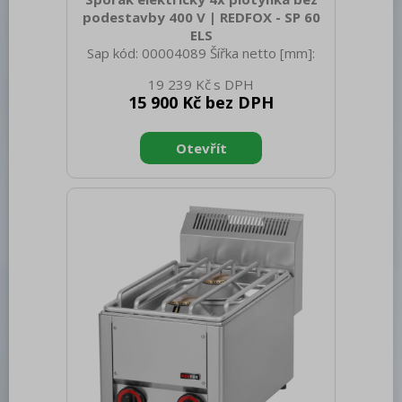
podestavby 400 V | REDFOX - SP 60
ELS
Sap kód: 00004089 Šířka netto [mm]:
658 Hloubka netto [mm]: 609 Výška
19 239 Kč
netto [mm]: 290 Hmotnost netto [kg]:
15 900 Kč bez DPH
25.00 Šířka brutto [mm]: 725 Hloubka
brutto [mm]: 710 Výška brutto [mm]:
540 Hmotnost brutto [kg]: 26.00 Typ
spotřebiče: Elektrické zařízení
Konstruční typ zařízení: Stolní Příkon
elektrický [kW]: 8.000 Napájení: 400 V /
3N - 50 Hz Stupeň krytí ovládacích
prvků: IPX4 Materiál: AISI 304 vrchní
deska, AISI 430 opláštění Kontrolky:
chodu Materiál vrchní desky: AISI