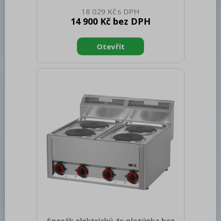
netto [mm]: 290 Hmotnost netto [kg]:
18 029 Kč
16.00 Šířka brutto [mm]: 650 Hloubka
14 900 Kč bez DPH
brutto [mm]: 366 Výška brutto [mm]:
440 Hmotnost brutto [kg]: 18.00 Typ
spotřebiče: Plynové zařízení Konstruční
typ zařízení: Stolní Výkon plynový [kW]:
4.500 Druh připojení plynu: Zemní plyn,
propan butan Stupeň krytí ovládacích
prvků: IPX4 Materiál: AISI 304 vrchní
deska, AISI 430 opláštění Materiál vrchní
desky: AISI 304 T
Sporák elektrický 4x plotýnka bez