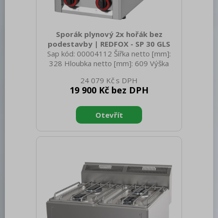
Sporák plynový 2x hořák bez
podestavby | REDFOX - SP 30 GLS
Sap kód: 00004112 Šířka netto [mm]:
328 Hloubka netto [mm]: 609 Výška
netto [mm]: 290 Hmotnost netto [kg]:
24 079 Kč
16.00 Šířka brutto [mm]: 650 Hloubka
19 900 Kč bez DPH
brutto [mm]: 366 Výška brutto [mm]:
440 Hmotnost brutto [kg]: 18.00 Typ
spotřebiče: Plynové zařízení Konstruční
typ zařízení: Stolní Výkon plynový [kW]:
9.000 Druh připojení plynu: Zemní plyn,
propan butan Stupeň krytí ovládacích
prvků: IPX4 Materiál: AISI 304 vrchní
deska, AISI 430 opláštění Materiál vrchní
desky: AISI 304 T