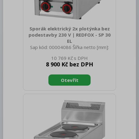
Bufety, drop-in, vitríny, výdejní vany a
vodní lázně
RM
Sporák elektrický 2x plotýnka bez
Redfox
podestavby 230 V | REDFOX - SP 30
EL
REDFOX 600
Sap kód: 00004086 Šířka netto [mm]:
328 Hloubka netto [mm]: 609 Výška
REDFOX 700
10 769 Kč
netto [mm]: 290 Hmotnost netto [kg]:
8 900 Kč bez DPH
12.00 Šířka brutto [mm]: 650 Hloubka
REDFOX 900
brutto [mm]: 366 Výška brutto [mm]:
440 Hmotnost brutto [kg]: 14.00 Typ
Volně stojící moduly
spotřebiče: Elektrické zařízení
Nerezový program
Konstruční typ zařízení: Stolní Příkon
elektrický [kW]: 3.000 Napájení: 230 V /
Stolní zařízení
1N - 50 Hz Stupeň krytí ovládacích
prvků: IPX4 Materiál: AISI 304 vrchní
Příprava masa a zeleniny
deska, AISI 430 opláštění Kontrolky:
chodu Materiál vrchní desky: AISI
Pizza program
Konvektomaty