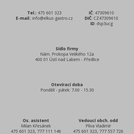
Tel.:
475 601 323
IČ
: 47309610
E-mail
.: info@elkus-gastro.cz
DIČ
: CZ47309610
ID
: dsp3ucg
Sídlo firmy
Nám. Prokopa Velikého 12a
400 01 Ústí nad Labem - Předlice
Otevírací doba
Pondělí - pátek: 7.00 - 15.30
Os. asistent
Vedoucí obch. odd
Milan Křesánek
Plíva Vladimír
475 601 323, 777 111 146
475 601 323, 777 557 726