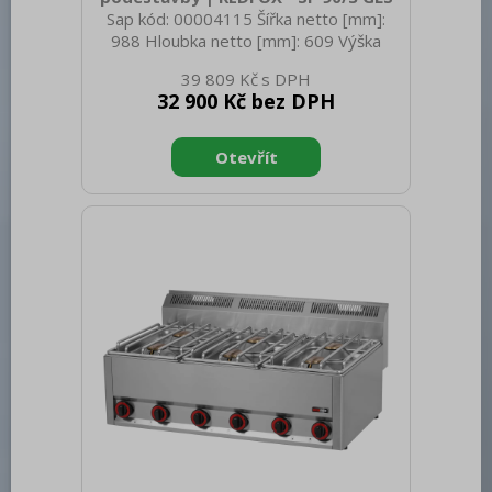
Sap kód: 00004115 Šířka netto [mm]:
988 Hloubka netto [mm]: 609 Výška
netto [mm]: 290 Hmotnost netto [kg]:
39 809 Kč
43.00 Šířka brutto [mm]: 705 Hloubka
32 900 Kč bez DPH
brutto [mm]: 1055 Výška brutto [mm]:
540 Hmotnost brutto [kg]: 43.00 Typ
spotřebiče: Plynové zařízení Konstruční
typ zařízení: Stolní Výkon plynový [kW]:
13.500 Druh připojení plynu: Zemní plyn,
propan butan Stupeň krytí ovládacích
prvků: IPX4 Materiál: AISI 304 vrchní
deska, AISI 430 opláštění Materiál vrchní
desky: AISI 304