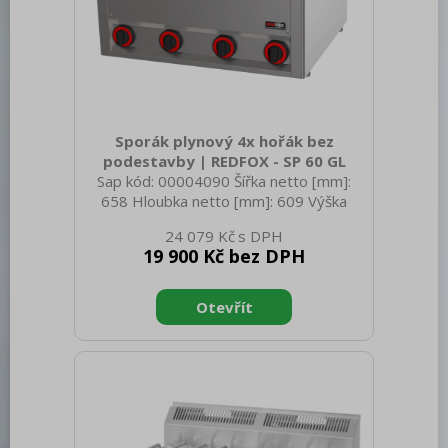
Sporák plynový 4x hořák bez
podestavby | REDFOX - SP 60 GL
Sap kód: 00004090 Šířka netto [mm]:
658 Hloubka netto [mm]: 609 Výška
netto [mm]: 290 Hmotnost netto [kg]:
24 079 Kč
21.00 Šířka brutto [mm]: 725 Hloubka
19 900 Kč bez DPH
brutto [mm]: 710 Výška brutto [mm]:
540 Hmotnost brutto [kg]: 23.00 Typ
spotřebiče: Plynové zařízení Konstruční
typ zařízení: Stolní Výkon plynový [kW]:
13.200 Druh připojení plynu: Zemní plyn,
propan butan Stupeň krytí ovládacích
prvků: IPX4 Materiál: AISI 304 vrchní
deska, AISI 430 opláštění Materiál vrchní
desky: AISI 304