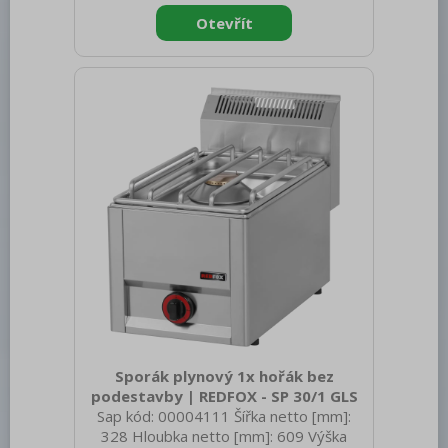
spotřebiče: Plynové zařízení Konstruční
typ zařízení: Stolní Výkon plynový [kW]:
8.000 Druh připojení plynu: Zemní plyn,
propan butan Materiál: AISI 304 vrchní
deska, AISI 430 opláštění Materiál vrchní
desky: AISI 304 Tloušťka vrchní desky
[mm]: 0.80 Počet
Sporák plynový 1x hořák bez
podestavby | REDFOX - SP 30/1 GLS
Sap kód: 00004111 Šířka netto [mm]:
328 Hloubka netto [mm]: 609 Výška