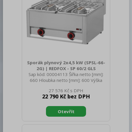
Sporák plynový 2x4,5 kW (SPSL-66-
2G) | REDFOX - SP 60/2 GLS
Sap kód: 00004113 Šířka netto [mm]:
660 Hloubka netto [mm]: 600 Výška
netto [mm]: 290 Hmotnost netto [kg]:
27 576 Kč
28.00 Šířka brutto [mm]: 710 Hloubka
22 790 Kč bez DPH
brutto [mm]: 725 Výška brutto [mm]:
540 Hmotnost brutto [kg]: 41.00 Typ
spotřebiče: Plynové zařízení Konstruční
typ zařízení: Stolní Výkon plynový [kW]:
9.000 Druh připojení plynu: Zemní plyn,
propan butan Materiál: AISI 304 vrchní