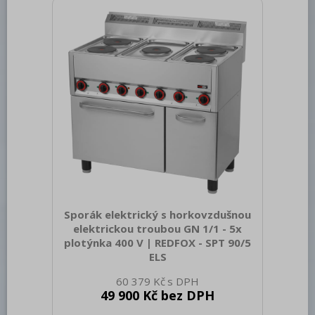
Konstruční typ zařízení: S podestavbou
Příkon elektrický [kW]: 3.130 Napájení:
230 V / 1N - 50 Hz Výkon plynový [kW]:
13.200 Druh připojení plynu: Zemní plyn,
propan butan Stupeň krytí ovládacích
prvků: IPX4 Materiál: AISI 3
Sporák elektrický s horkovzdušnou
elektrickou troubou GN 1/1 - 5x
plotýnka 400 V | REDFOX - SPT 90/5
ELS
Sap kód: 00002054 Šířka netto [mm]:
60 379 Kč
988 Hloubka netto [mm]: 609 Výška
49 900 Kč bez DPH
netto [mm]: 900 Hmotnost netto [kg]:
79.00 Šířka brutto [mm]: 705 Hloubka