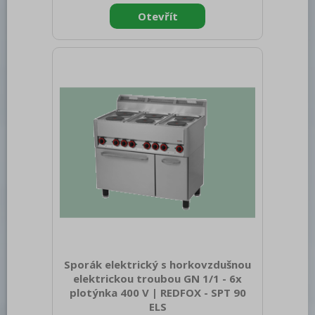
brutto [mm]: 1055 Výška brutto [mm]:
1120 Hmotnost brutto [kg]: 83.00 Typ
spotřebiče: Elektrické zařízení
Konstruční typ zařízení: S podestavbou
Příkon elektrický [kW]: 13.130 Napájení:
400 V / 3N - 50 Hz Stupeň krytí
ovládacích prvků: IPX4 Vnější barva
zařízení: Nerezové Materiál: AISI 304
vrchní deska, AISI 430 opláštěn
Sporák elektrický s horkovzdušnou
elektrickou troubou GN 1/1 - 6x
plotýnka 400 V | REDFOX - SPT 90
ELS