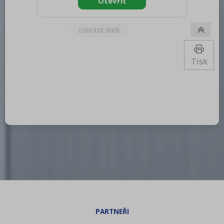
1120 Hmotnost brutto [kg]: 115.00 Typ
spotřebiče: Kombinované zařízení
Konstruční typ zařízení: S podestavbou
Příkon elektrický [kW]: 3.130 Napájení:
230 V / 1N - 50 Hz Výkon plynový [kW]:
27.000 Druh připojení plynu: Zemní plyn,
Tisk
propan butan Stupeň krytí ovládacích
prvků: IPX4 Materiál: AIS