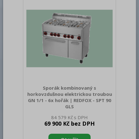
Příkon elektrický [kW]: 3.130 Napájení:
230 V / 1N - 50 Hz Výkon plynový [kW]:
22.500 Druh připojení plynu: Zemní plyn,
propan butan Stupeň krytí ovládacích
prvků: IPX4 Materiál: AISI
Sporák kombinovaný s
horkovzdušnou elektrickou troubou
GN 1/1 - 6x hořák | REDFOX - SPT 90
GLS
Sap kód: 00002059 Šířka netto [mm]:
84 579 Kč
988 Hloubka netto [mm]: 609 Výška
69 900 Kč bez DPH
netto [mm]: 900 Hmotnost netto [kg]:
110.00 Šířka brutto [mm]: 705 Hloubka
brutto [mm]: 1055 Výška brutto [mm]: