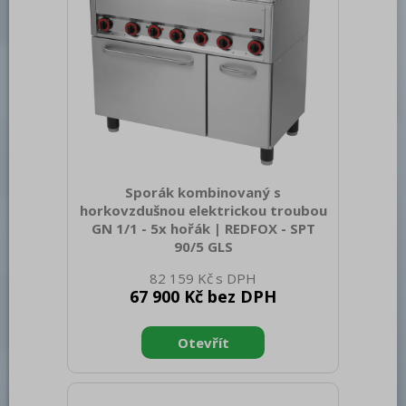
prvků: IPX4 Materiál: AISI
Sporák kombinovaný s
horkovzdušnou elektrickou troubou
GN 1/1 - 5x hořák | REDFOX - SPT
90/5 GLS
Sap kód: 00002056 Šířka netto [mm]:
82 159 Kč
988 Hloubka netto [mm]: 609 Výška
67 900 Kč bez DPH
netto [mm]: 900 Hmotnost netto [kg]:
85.00 Šířka brutto [mm]: 705 Hloubka
brutto [mm]: 1055 Výška brutto [mm]:
1120 Hmotnost brutto [kg]: 95.00 Typ
spotřebiče: Kombinované zařízení
Konstruční typ zařízení: S podestavbou