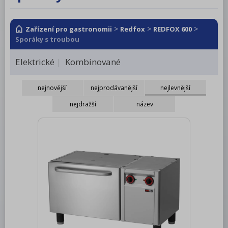
RM LOTUS 600
RM LOTUS 700
>
>
>
Zařízení pro gastronomii
Redfox
REDFOX 600
Sporáky s troubou
RM LOTUS 900
Elektrické
Kombinované
Roboty, příprava masa a zeleniny
Pizza program
nejnovější
nejprodávanější
nejlevnější
Konvektomaty
nejdražší
název
Šokery
Chlazení
Mycí program
Salamandry
Regálový systém
Drop In - Monoblok