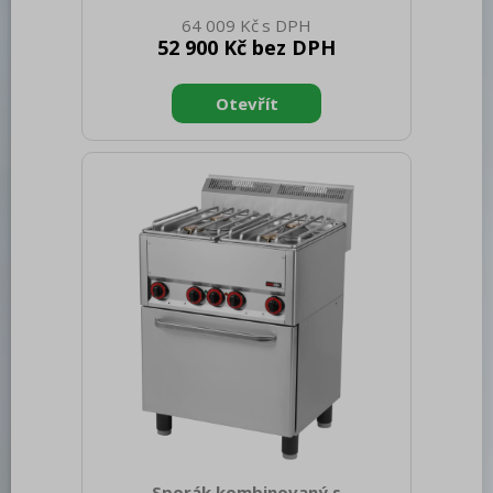
Sap kód: 00002057 Šířka netto [mm]:
64 009 Kč
988 Hloubka netto [mm]: 609 Výška
52 900 Kč bez DPH
netto [mm]: 900 Hmotnost netto [kg]:
81.00 Šířka brutto [mm]: 705 Hloubka
brutto [mm]: 1055 Výška brutto [mm]:
1120 Hmotnost brutto [kg]: 85.00 Typ
spotřebiče: Elektrické zařízení
Konstruční typ zařízení: S podestavbou
Příkon elektrický [kW]: 15.130 Napájení:
400 V / 3N - 50 Hz Stupeň krytí
ovládacích prvků: IPX4 Materiál: AISI 304
vrchní deska, AISI 430 opláštění
Kontrolky: chodu ploten, chodu a nah
Sporák kombinovaný s