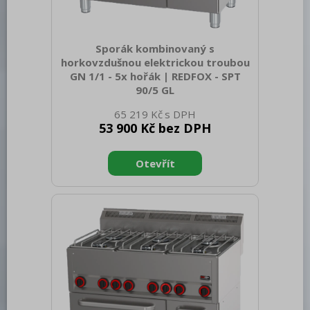
Sporák kombinovaný s
horkovzdušnou elektrickou troubou
GN 1/1 - 5x hořák | REDFOX - SPT
90/5 GL
Sap kód: 00002055 Šířka netto [mm]:
65 219 Kč
988 Hloubka netto [mm]: 609 Výška
53 900 Kč bez DPH
netto [mm]: 900 Hmotnost netto [kg]:
65.00 Šířka brutto [mm]: 705 Hloubka
brutto [mm]: 1055 Výška brutto [mm]:
1120 Hmotnost brutto [kg]: 79.00 Typ
spotřebiče: Kombinované zařízení
Konstruční typ zařízení: S podestavbou
Příkon elektrický [kW]: 3.130 Napájení:
230 V / 1N - 50 Hz Výkon plynový [kW]:
16.800 Druh připojení plynu: Zemní plyn,
propan butan Stupeň krytí ovládacích
prvků: IPX4 Materiál: AISI