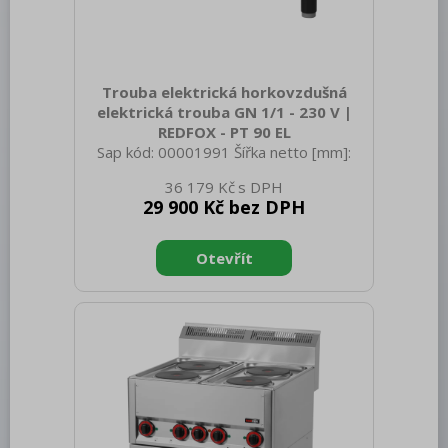
Bufety, drop-in, vitríny, výdejní vany a
vodní lázně
RM
Trouba elektrická horkovzdušná
Redfox
elektrická trouba GN 1/1 - 230 V |
REDFOX - PT 90 EL
REDFOX 600
Sap kód: 00001991 Šířka netto [mm]:
988 Hloubka netto [mm]: 609 Výška
REDFOX 700
36 179 Kč
netto [mm]: 600 Hmotnost netto [kg]:
29 900 Kč bez DPH
60.00 Šířka brutto [mm]: 705 Hloubka
REDFOX 900
brutto [mm]: 1055 Výška brutto [mm]:
1120 Hmotnost brutto [kg]: 65.00 Typ
Volně stojící moduly
spotřebiče: Elektrické zařízení Příkon
Nerezový program
elektrický [kW]: 3.130 Napájení: 230 V /
1N - 50 Hz Stupeň krytí ovládacích
Stolní zařízení
prvků: IPX4 Materiál: AISI 430 + AISI
304 Kontrolky: chodu a nahřátí
Příprava masa a zeleniny
Maximální teplota zařízení [°C]: 300
Minimální teplota zařízení [°C
Pizza program
Konvektomaty