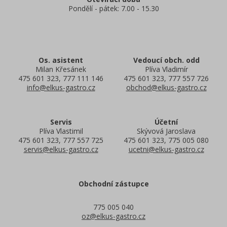
Pondělí - pátek: 7.00 - 15.30
Os. asistent
Vedoucí obch. odd
Milan Křesánek
Plíva Vladimír
475 601 323, 777 111 146
475 601 323, 777 557 726
info@elkus-gastro.cz
obchod@elkus-gastro.cz
Servis
Účetní
Plíva Vlastimil
Skývová Jaroslava
475 601 323, 777 557 725
475 601 323, 775 005 080
servis@elkus-gastro.cz
ucetni@elkus-gastro.cz
Obchodní zástupce
775 005 040
oz@elkus-gastro.cz