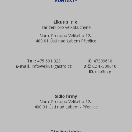
Elkus s. r. o.
zařízení pro velkokuchyně
Nám. Prokopa Velikého 12a
400 01 Ústí nad Labem Předlice
Tel.:
475 601 323
IČ
: 47309610
E-mail
.: info@elkus-gastro.cz
DIČ
: CZ47309610
ID
: dsp3ucg
Sídlo firmy
Nám. Prokopa Velikého 12a
400 01 Ústí nad Labem - Předlice
Otevírací doba