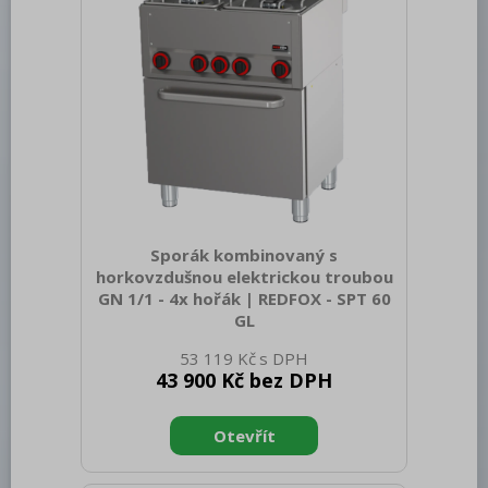
vrchní deska, AISI 430 opláštění
Kontrolky: chodu ploten, chodu a nahř
Sporák kombinovaný s
horkovzdušnou elektrickou troubou
GN 1/1 - 4x hořák | REDFOX - SPT 60
GL
Sap kód: 00002052 Šířka netto [mm]:
53 119 Kč
658 Hloubka netto [mm]: 609 Výška
43 900 Kč bez DPH
netto [mm]: 900 Hmotnost netto [kg]:
65.00 Šířka brutto [mm]: 705 Hloubka
brutto [mm]: 725 Výška brutto [mm]:
1120 Hmotnost brutto [kg]: 72.00 Typ
spotřebiče: Kombinované zařízení