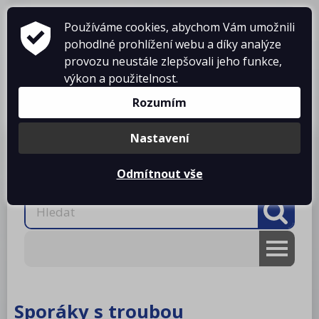
Používáme cookies, abychom Vám umožnili
pohodlné prohlížení webu a díky analýze
provozu neustále zlepšovali jeho funkce,
výkon a použitelnost.
Košík je prázdný
Rozumím
Nastavení
Produkty
O firmě
Projekty kuchyní
Reference
Ke stažení
Kontakty
Odmítnout vše
AKCE
RM gastro
Sporáky s troubou