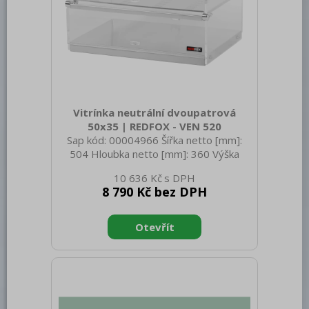
Trouby pro rychlou přípravu
Šokery
Chlazení
Mycí program
Vitrínka neutrální dvoupatrová
Změkčovače
50x35 | REDFOX - VEN 520
Sap kód: 00004966 Šířka netto [mm]:
Distribuce jídel, gastronádoby
504 Hloubka netto [mm]: 360 Výška
netto [mm]: 412 Hmotnost netto [kg]:
Barové zařízení, kávovary
10 636 Kč
5.00 Šířka brutto [mm]: 430 Hloubka
8 790 Kč bez DPH
brutto [mm]: 550 Výška brutto [mm]:
REDFOX
300 Hmotnost brutto [kg]: 7.50 Typ
spotřebiče: Neutrální zařízení Materiál:
Nerez Typ vlastností zařízení: Neutrální
Otevírání zařízení: Oboustranné Vnitřní
osvětlení: Ne