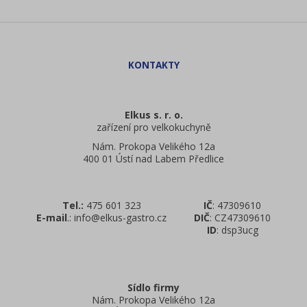
Elkus s. r. o.
zařízení pro velkokuchyně
Nám. Prokopa Velikého 12a
400 01 Ústí nad Labem Předlice
Tel.:
475 601 323
IČ
: 47309610
E-mail
.: info@elkus-gastro.cz
DIČ
: CZ47309610
ID
: dsp3ucg
Sídlo firmy
Nám. Prokopa Velikého 12a