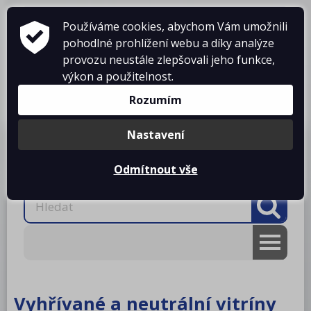
Používáme cookies, abychom Vám umožnili
pohodlné prohlížení webu a díky analýze
provozu neustále zlepšovali jeho funkce,
výkon a použitelnost.
Košík je prázdný
Rozumím
Nastavení
Produkty
O firmě
Projekty kuchyní
Reference
Ke stažení
Kontakty
Odmítnout vše
AKCE
RM gastro
Vyhřívané a neutrální vitríny