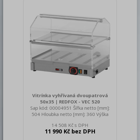
Ne
Vitrínka vyhřívaná dvoupatrová
50x35 | REDFOX - VEC 520
Sap kód: 00004951 Šířka netto [mm]:
504 Hloubka netto [mm]: 360 Výška
netto [mm]: 412 Hmotnost netto [kg]:
14 508 Kč
9.00 Šířka brutto [mm]: 430 Hloubka
11 990 Kč bez DPH
brutto [mm]: 550 Výška brutto [mm]:
300 Hmotnost brutto [kg]: 13.00 Typ