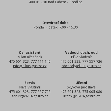
400 01 Ústí nad Labem - Předlice
Otevírací doba
Pondělí - pátek: 7.00 - 15.30
Os. asistent
Vedoucí obch. odd
Milan Křesánek
Plíva Vladimír
475 601 323, 777 111 146
475 601 323, 777 557 726
info@elkus-gastro.cz
obchod@elkus-gastro.cz
Servis
Účetní
Plíva Vlastimil
Skývová Jaroslava
475 601 323, 777 557 725
475 601 323, 775 005 080
servis@elkus-gastro.cz
ucetni@elkus-gastro.cz