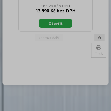
netto [mm]: 412 Hmotnost netto [kg]:
16 928 Kč
10.50 Šířka brutto [mm]: 430 Hloubka
13 990 Kč bez DPH
brutto [mm]: 850 Výška brutto [mm]:
300 Hmotnost brutto [kg]: 12.00 Typ
spotřebiče: Elektrické zařízení Typ
vlastností zařízení: Vyhřívané Příkon
elektrický [kW]: 0.700 Napájení: 230 V /
1N - 50 Hz Minimální teplota zařízení
[°C]: 30 Maximální teplota zařízení [°C]:
60 Otevírání zařízení: Oboustranné
Vnitřní osvětle
Tisk