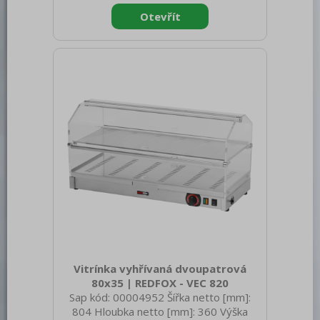
spotřebiče: Elektrické zařízení Typ
vlastností zařízení: Vyhřívané Příkon
elektrický [kW]: 0.400 Napájení: 230 V /
1N - 50 Hz Minimální teplota zařízení
[°C]: 30 Maximální teplota zařízení [°C]:
60 Otevírání zařízení: Oboustranné
Vnitřní osvětlen
Vitrínka vyhřívaná dvoupatrová
80x35 | REDFOX - VEC 820
Sap kód: 00004952 Šířka netto [mm]:
804 Hloubka netto [mm]: 360 Výška