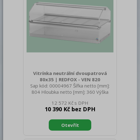
Vitrínka neutrální dvoupatrová
80x35 | REDFOX - VEN 820
Sap kód: 00004967 Šířka netto [mm]:
804 Hloubka netto [mm]: 360 Výška
netto [mm]: 412 Hmotnost netto [kg]:
12 572 Kč
10.50 Šířka brutto [mm]: 430 Hloubka
10 390 Kč bez DPH
brutto [mm]: 850 Výška brutto [mm]:
300 Hmotnost brutto [kg]: 12.00 Typ
spotřebiče: Neutrální zařízení Typ
vlastností zařízení: Neutrální Otevírání
zařízení: Oboustranné Vnitřní osvětlení: