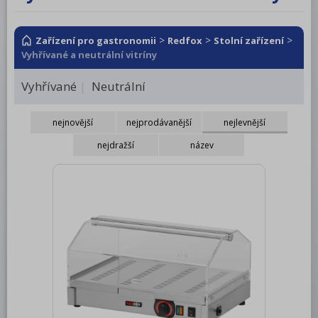
RM LOTUS 600
RM LOTUS 700
>
>
>
Zařízení pro gastronomii
Redfox
Stolní zařízení
Vyhřívané a neutrální vitríny
RM LOTUS 900
Vyhřívané
Neutrální
Roboty, příprava masa a zeleniny
Pizza program
nejnovější
nejprodávanější
nejlevnější
Konvektomaty
nejdražší
název
Šokery
Chlazení
Mycí program
Salamandry
Regálový systém
Drop In - Monoblok