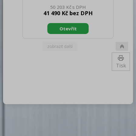
netto [mm]: 400 Hmotnost netto [kg]:
50 203 Kč
21.00 Šířka brutto [mm]: 515 Hloubka
41 490 Kč bez DPH
brutto [mm]: 750 Výška brutto [mm]:
440 Hmotnost brutto [kg]: 22.00 Typ
spotřebiče: Elektrické zařízení
Konstruční typ zařízení: Stolní Materiál:
Nerez Příkon elektrický [kW]: 3.200
Napájení: 230 V / 1N - 50 Hz Materiál
tělesa: Křemíková trubice Stupeň krytí
ovládacích prvků: IPX4 Doba opékání:
100 Odjímatelná zadní stěn
Tisk