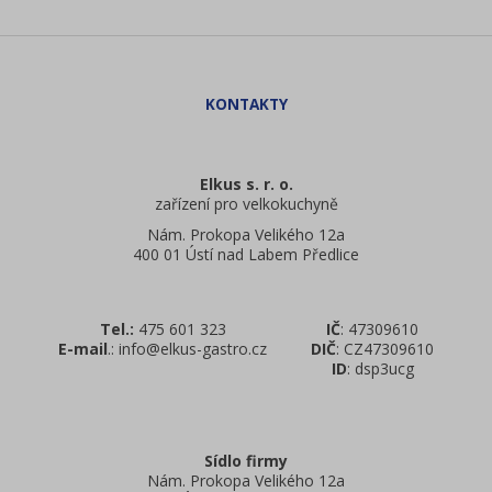
Elkus s. r. o.
zařízení pro velkokuchyně
Nám. Prokopa Velikého 12a
400 01 Ústí nad Labem Předlice
Tel.:
475 601 323
IČ
: 47309610
E-mail
.: info@elkus-gastro.cz
DIČ
: CZ47309610
ID
: dsp3ucg
Sídlo firmy
Nám. Prokopa Velikého 12a