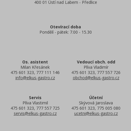
400 01 Ústí nad Labem - Předlice
Otevírací doba
Pondělí - pátek: 7.00 - 15.30
Os. asistent
Vedoucí obch. odd
Milan Křesánek
Plíva Vladimír
475 601 323, 777 111 146
475 601 323, 777 557 726
info@elkus-gastro.cz
obchod@elkus-gastro.cz
Servis
Účetní
Plíva Vlastimil
Skývová Jaroslava
475 601 323, 777 557 725
475 601 323, 775 005 080
servis@elkus-gastro.cz
ucetni@elkus-gastro.cz