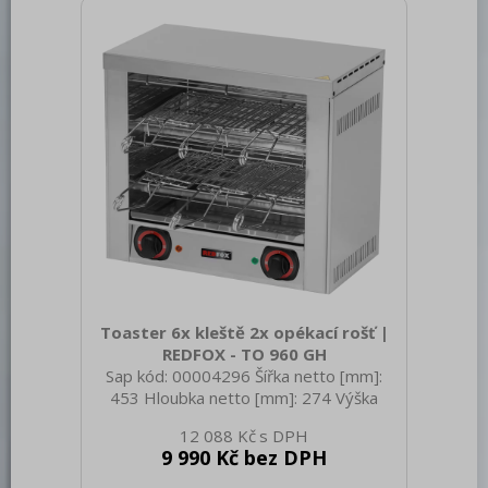
Napájení: 230 V / 1N - 50 Hz Standardní
výbava k zařízení: 4x kleště, 2x rošt
Stupeň krytí ovládacích prvků: IPX4
Časovač: Ano Odjímatelná z
Toaster 6x kleště 2x opékací rošť |
REDFOX - TO 960 GH
Sap kód: 00004296 Šířka netto [mm]:
453 Hloubka netto [mm]: 274 Výška
netto [mm]: 403 Hmotnost netto [kg]:
12 088 Kč
11.00 Šířka brutto [mm]: 355 Hloubka
9 990 Kč bez DPH
brutto [mm]: 500 Výška brutto [mm]:
440 Hmotnost brutto [kg]: 12.00 Typ