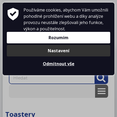
Používáme cookies, abychom Vám umožnili
pohodlné prohlížení webu a díky analýze
provozu neustále zlepšovali jeho funkce,
výkon a použitelnost.
Košík je prázdný
Rozumím
Nastavení
Produkty
O firmě
Projekty kuchyní
Reference
Ke stažení
Kontakty
Odmítnout vše
AKCE
RM gastro
Toastery