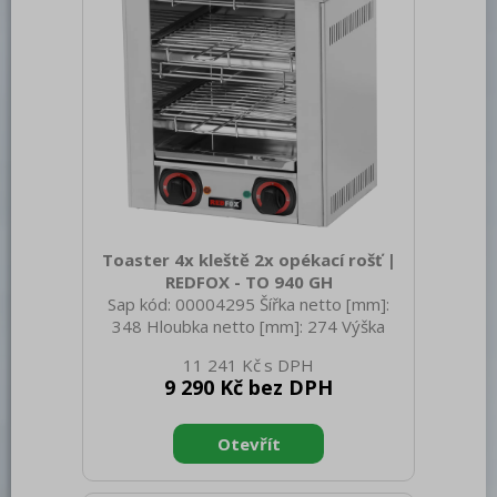
Toaster 4x kleště 2x opékací rošť |
REDFOX - TO 940 GH
Sap kód: 00004295 Šířka netto [mm]:
348 Hloubka netto [mm]: 274 Výška
netto [mm]: 403 Hmotnost netto [kg]:
11 241 Kč
11.00 Šířka brutto [mm]: 355 Hloubka
9 290 Kč bez DPH
brutto [mm]: 395 Výška brutto [mm]:
440 Hmotnost brutto [kg]: 12.00 Typ
spotřebiče: Elektrické zařízení
Konstruční typ zařízení: Stolní Materiál:
Nerez Příkon elektrický [kW]: 2.400