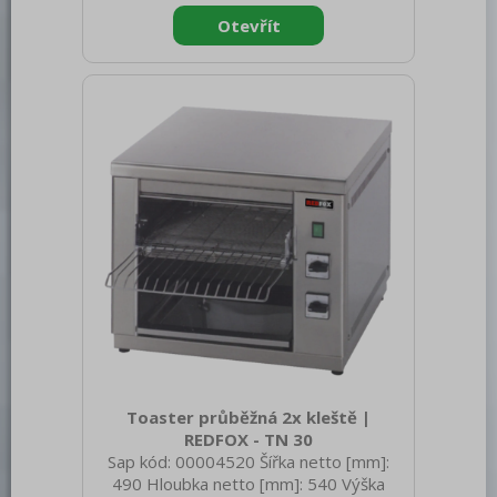
spotřebiče: Elektrické zařízení
Konstruční typ zařízení: Stolní Materiál:
Nerez Příkon elektrický [kW]: 3.000
Napájení: 230 V / 1N - 50 Hz Standardní
výbava k zařízení: 6x kleště, 2x rošt
Stupeň krytí ovládacích prvků: IPX4
Časovač: Ano Odjímatelná z
Toaster průběžná 2x kleště |
REDFOX - TN 30
Sap kód: 00004520 Šířka netto [mm]:
490 Hloubka netto [mm]: 540 Výška