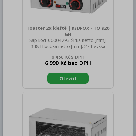
Bufety, drop-in, vitríny, výdejní vany a
vodní lázně
RM
Toaster 2x kleště | REDFOX - TO 920
Redfox
GH
Sap kód: 00004293 Šířka netto [mm]:
REDFOX 600
348 Hloubka netto [mm]: 274 Výška
netto [mm]: 288 Hmotnost netto [kg]:
REDFOX 700
8 458 Kč
8.00 Šířka brutto [mm]: 355 Hloubka
6 990 Kč bez DPH
brutto [mm]: 395 Výška brutto [mm]:
REDFOX 900
320 Hmotnost brutto [kg]: 9.00 Typ
spotřebiče: Elektrické zařízení
Volně stojící moduly
Konstruční typ zařízení: Stolní Materiál:
Nerezový program
Nerez Příkon elektrický [kW]: 1.600
Napájení: 230 V / 1N - 50 Hz Standardní
Stolní zařízení
výbava k zařízení: 2x kleště, rošt Stupeň
krytí ovládacích prvků: IPX4 Časovač:
Příprava masa a zeleniny
Ano Odjímatelná zadní
Pizza program
Konvektomaty