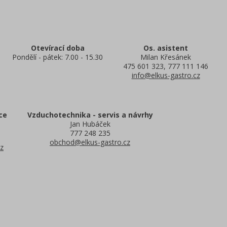
Otevírací doba
Os. asistent
Pondělí - pátek: 7.00 - 15.30
Milan Křesánek
475 601 323, 777 111 146
info@elkus-gastro.cz
ce
Vzduchotechnika - servis a návrhy
Jan Hubáček
777 248 235
obchod@elkus-gastro.cz
z