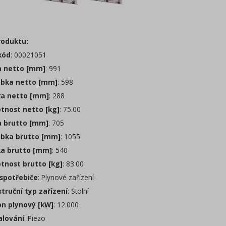
roduktu:
kód
: 00021051
a netto [mm]
: 991
bka netto [mm]
: 598
a netto [mm]
: 288
nost netto [kg]
: 75.00
a brutto [mm]
: 705
bka brutto [mm]
: 1055
a brutto [mm]
: 540
nost brutto [kg]
: 83.00
spotřebiče
: Plynové zařízení
truční typ zařízení
: Stolní
n plynový [kW]
: 12.000
lování
: Piezo