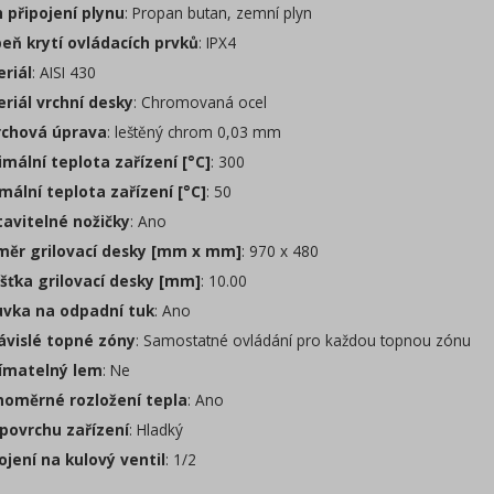
 připojení plynu
: Propan butan, zemní plyn
eň krytí ovládacích prvků
: IPX4
riál
: AISI 430
riál vrchní desky
: Chromovaná ocel
chová úprava
: leštěný chrom 0,03 mm
mální teplota zařízení [°C]
: 300
mální teplota zařízení [°C]
: 50
avitelné nožičky
: Ano
ěr grilovací desky [mm x mm]
: 970 x 480
šťka grilovací desky [mm]
: 10.00
vka na odpadní tuk
: Ano
vislé topné zóny
: Samostatné ovládání pro každou topnou zónu
matelný lem
: Ne
oměrné rozložení tepla
: Ano
povrchu zařízení
: Hladký
jení na kulový ventil
: 1/2