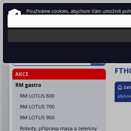
ZAŘÍZENÍ PRO GASTRONOMII
Používáme cookies, abychom Vám umožnili pohod
prodej • montáž • servis
telefon: 475 601 323
Produkty
O fir
Gril
FTH
AKCE
RM gastro
Zař
RM LOTUS 600
plynov
RM LOTUS 700
RM LOTUS 900
Roboty, příprava masa a zeleniny