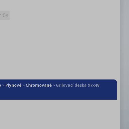
0×
y
Plynové
Chromované
Grilovací deska 97x48
>
>
>