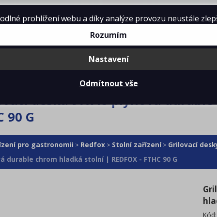
lné prohlížení webu a díky analýze provozu neustále zlepšo
Rozumím
Nastavení
mě
Projekty kuchyní
Reference
Ke 
Odmítnout vše
ovací deska 97x48 plynová durable
C 90 G
ízení pro gastronomii
Redfox
Stolní zařízení
Grilovací desk
>
>
>
á durable chrom hladká stolní | REDFOX - FTHC 90 G
Gri
hla
Kód