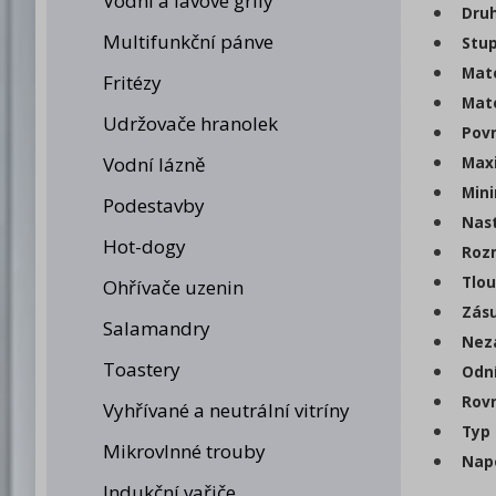
Vodní a lávové grily
Druh
Multifunkční pánve
Stup
Mate
Fritézy
Mate
Udržovače hranolek
Povr
Vodní lázně
Maxi
Mini
Podestavby
Nast
Hot-dogy
Rozm
Tlou
Ohřívače uzenin
Zásu
Salamandry
Nezá
Toastery
Odní
Rovn
Vyhřívané a neutrální vitríny
Typ 
Mikrovlnné trouby
Napo
Indukční vařiče