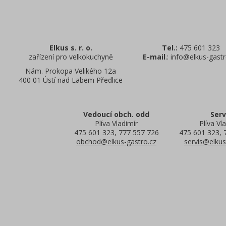
Elkus s. r. o.
Tel.:
475 601 323
zařízení pro velkokuchyně
E-mail
.: info@elkus-gastr
Nám. Prokopa Velikého 12a
400 01 Ústí nad Labem Předlice
Vedoucí obch. odd
Serv
Plíva Vladimír
Plíva Vla
475 601 323, 777 557 726
475 601 323, 
obchod@elkus-gastro.cz
servis@elkus