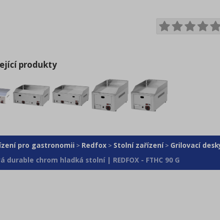
ející produkty
ízení pro gastronomii
Redfox
Stolní zařízení
Grilovací desk
>
>
>
á durable chrom hladká stolní | REDFOX - FTHC 90 G