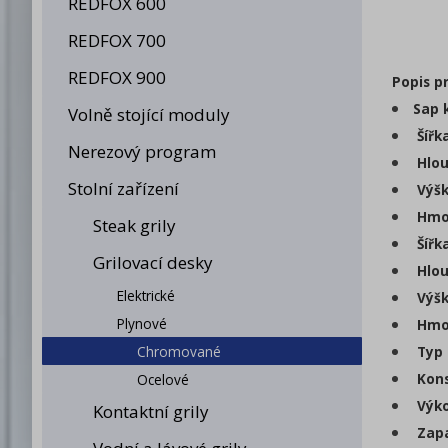
REDFOX 600
REDFOX 700
REDFOX 900
Popis p
Sap 
Volně stojící moduly
Šířk
Nerezový program
Hlou
Stolní zařízení
Výšk
Hmot
Steak grily
Šířk
Grilovací desky
Hlou
Elektrické
Výšk
Plynové
Hmot
Chromované
Typ 
Kons
Ocelové
Výko
Kontaktní grily
Zapa