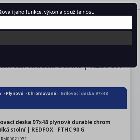
vali jeho funkce, výkon a použitelnost.
Košík je prázdný
Tisk
stažení
Kontakty
 chrom hladká stolní | REDFOX -
y
Plynové
Chromované
Grilovací deska 97x48
>
>
>
lovací deska 97x48 plynová durable chrom
dká stolní | REDFOX - FTHC 90 G
:
RM00021051