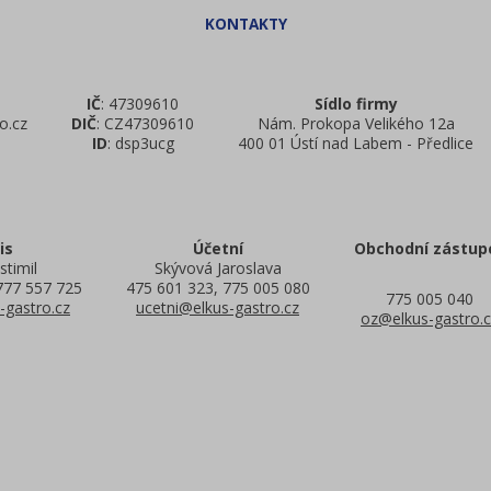
IČ
: 47309610
Sídlo firmy
o.cz
DIČ
: CZ47309610
Nám. Prokopa Velikého 12a
ID
: dsp3ucg
400 01 Ústí nad Labem - Předlice
is
Účetní
Obchodní zástup
stimil
Skývová Jaroslava
777 557 725
475 601 323, 775 005 080
775 005 040
-gastro.cz
ucetni@elkus-gastro.cz
oz@elkus-gastro.c