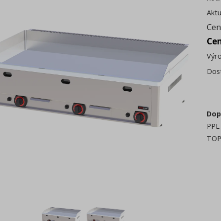
Aktu
Cen
Ce
Výr
Dos
Dop
PPL 
TOP