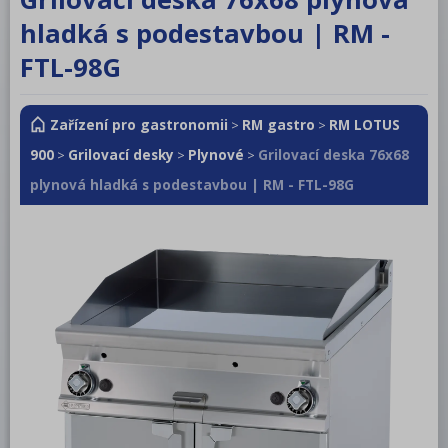
RM LOTUS 600
hladká s podestavbou | RM -
RM LOTUS 700
FTL-98G
RM LOTUS 900
Zařízení pro gastronomii
RM gastro
RM LOTUS
>
>
Sporáky
900
Grilovací desky
Plynové
Grilovací deska 76x68
>
>
>
Sporáky s troubou
plynová hladká s podestavbou | RM - FTL-98G
Grilovací desky
Elektrické
Plynové
Kontaktní grily
Fritézy
Udržovače hranolek
Vařiče těstovin
Pánve sklopné