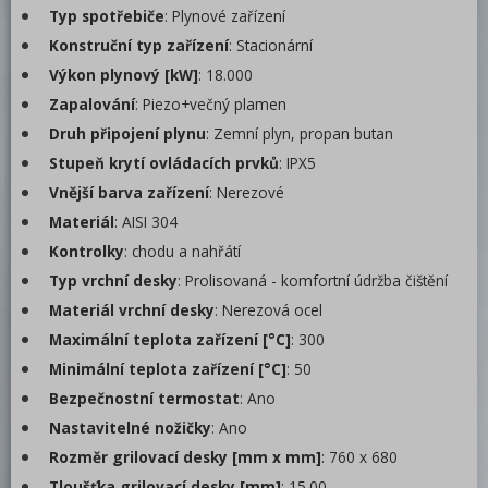
Typ spotřebiče
: Plynové zařízení
Příprava masa a zeleniny
Konstruční typ zařízení
: Stacionární
Výkon plynový [kW]
: 18.000
Pizza program
Zapalování
: Piezo+večný plamen
Konvektomaty
Druh připojení plynu
: Zemní plyn, propan butan
Trouby pro rychlou přípravu
Stupeň krytí ovládacích prvků
: IPX5
Vnější barva zařízení
: Nerezové
Šokery
Materiál
: AISI 304
Chlazení
Kontrolky
: chodu a nahřátí
Mycí program
Typ vrchní desky
: Prolisovaná - komfortní údržba čištění
Materiál vrchní desky
: Nerezová ocel
Změkčovače
Maximální teplota zařízení [°C]
: 300
Distribuce jídel, gastronádoby
Minimální teplota zařízení [°C]
: 50
Bezpečnostní termostat
Barové zařízení, kávovary
: Ano
Nastavitelné nožičky
: Ano
REDFOX
Rozměr grilovací desky [mm x mm]
: 760 x 680
Tloušťka grilovací desky [mm]
: 15.00