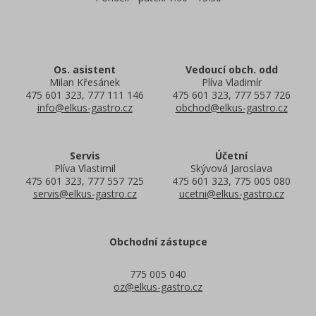
Os. asistent
Vedoucí obch. odd
Milan Křesánek
Plíva Vladimír
475 601 323, 777 111 146
475 601 323, 777 557 726
info@elkus-gastro.cz
obchod@elkus-gastro.cz
Servis
Účetní
Plíva Vlastimil
Skývová Jaroslava
475 601 323, 777 557 725
475 601 323, 775 005 080
servis@elkus-gastro.cz
ucetni@elkus-gastro.cz
Obchodní zástupce
775 005 040
oz@elkus-gastro.cz