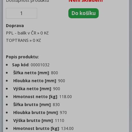
Dostupnost produktu
Salamandry
Regálový systém
Doprava
Drop In - Monoblok
PPL - balík v ČR
0 Kč
Bufety, drop-in, vitríny, výdejní vany a
TOPTRANS
0 Kč
vodní lázně
RM
Popis produktu:
Sap kód
: 00001032
Redfox
Šířka netto [mm]
: 800
REDFOX 600
Hloubka netto [mm]
: 900
REDFOX 700
Výška netto [mm]
: 900
Hmotnost netto [kg]
: 118.00
REDFOX 900
Šířka brutto [mm]
: 830
Volně stojící moduly
Hloubka brutto [mm]
: 970
Nerezový program
Výška brutto [mm]
: 1110
Hmotnost brutto [kg]
: 134.00
Stolní zařízení