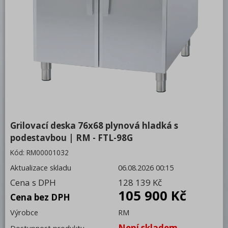
Kotle
Neutrální moduly
Příslušenství
Vodní a lávové grily
Vodní lázně
Smažicí pánve multifunkční
Grilovací deska 76x68 plynová hladká s
Roboty, příprava masa a zeleniny
podestavbou | RM - FTL-98G
Pizza program
Kód:
RM00001032
Konvektomaty
Aktualizace skladu
06.08.2026 00:15
Cena s DPH
Šokery
128 139 Kč
105 900 Kč
Cena bez DPH
Chlazení
Výrobce
RM
Mycí program
Není skladem