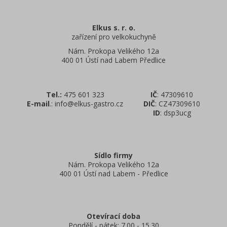
Elkus s. r. o.
zařízení pro velkokuchyně
Nám. Prokopa Velikého 12a
400 01 Ústí nad Labem Předlice
Tel.:
475 601 323
IČ
: 47309610
E-mail
.: info@elkus-gastro.cz
DIČ
: CZ47309610
ID
: dsp3ucg
Sídlo firmy
Nám. Prokopa Velikého 12a
400 01 Ústí nad Labem - Předlice
Otevírací doba
Pondělí - pátek: 7.00 - 15.30