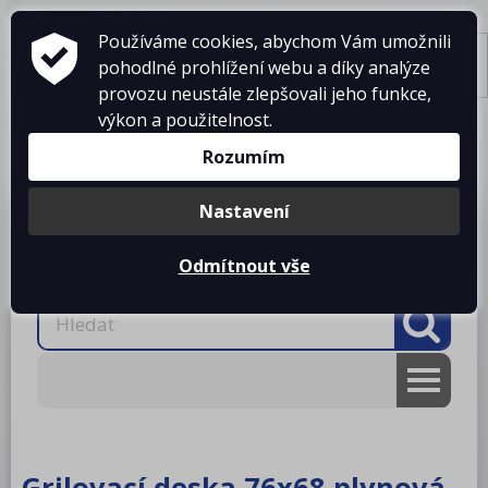
Používáme cookies, abychom Vám umožnili
pohodlné prohlížení webu a díky analýze
Tisk
provozu neustále zlepšovali jeho funkce,
výkon a použitelnost.
Košík je prázdný
Rozumím
Nastavení
Produkty
O firmě
Projekty kuchyní
Reference
Ke stažení
Kontakty
Odmítnout vše
AKCE
RM gastro
Grilovací deska 76x68 plynová