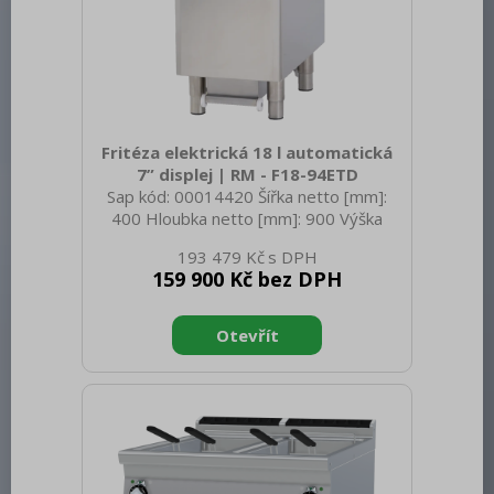
Fritéza elektrická 18 l automatická
7” displej | RM - F18-94ETD
Sap kód: 00014420 Šířka netto [mm]:
400 Hloubka netto [mm]: 900 Výška
netto [mm]: 900 Hmotnost netto [kg]:
193 479 Kč
60.00 Šířka brutto [mm]: 100 Hloubka
159 900 Kč bez DPH
brutto [mm]: 970 Výška brutto [mm]:
1110 Hmotnost brutto [kg]: 69.00 Typ
spotřebiče: Elektrické zařízení
Konstruční typ zařízení: S podestavbou
Příkon elektrický [kW]: 15.950 Napájení:
400 V / 3N - 50 Hz Stupeň krytí
ovládacích prvků: IPX5 Vnější barva
zařízení: Nerezové Materiál: AISI 304
Kontrolky: chodu a nahřátí Typ vrc