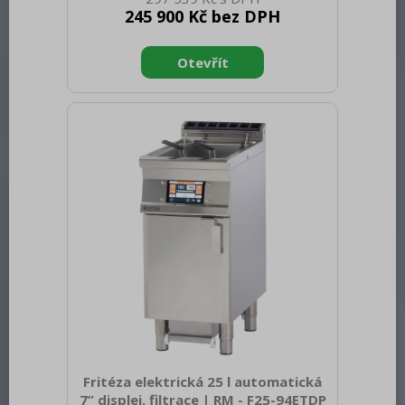
70.00 Šířka brutto [mm]: 200 Hloubka
245 900 Kč bez DPH
brutto [mm]: 970 Výška brutto [mm]:
1110 Hmotnost brutto [kg]: 79.00 Typ
spotřebiče: Elektrické zařízení
Konstruční typ zařízení: S podestavbou
Příkon elektrický [kW]: 16.200 Napájení:
400 V / 3N - 50 Hz Stupeň krytí
ovládacích prvků: IPX5 Vnější barva
zařízení: Nerezové Materiál: AISI 304
Kontrolky: chodu a nahřátí Typ vrc
Fritéza elektrická 25 l automatická
7” displej, filtrace | RM - F25-94ETDP