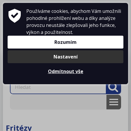
Používáme cookies, abychom Vám umožnili
pohodlné prohlížení webu a díky analýze
provozu neustále zlepšovali jeho funkce,
výkon a použitelnost.
Košík je prázdný
Rozumím
Nastavení
Produkty
O firmě
Projekty kuchyní
Reference
Ke stažení
Kontakty
Odmítnout vše
AKCE
RM gastro
Fritézy