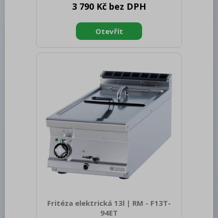
3 790 Kč bez DPH
300 Gross Weight [kg]: 3.50 Material:
Stainless steel
Fritéza elektrická 13l | RM - F13T-
94ET