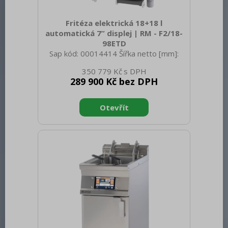
Fritéza elektrická 18+18 l
automatická 7” displej | RM - F2/18-
98ETD
Sap kód: 00014414 Šířka netto [mm]:
800 Hloubka netto [mm]: 900 Výška
350 779 Kč
netto [mm]: 900 Hmotnost netto [kg]:
289 900 Kč bez DPH
104.00 Šířka brutto [mm]: 200 Hloubka
brutto [mm]: 970 Výška brutto [mm]:
1110 Hmotnost brutto [kg]: 118.00 Typ
spotřebiče: Elektrické zařízení
Konstruční typ zařízení: S podestavbou
Příkon elektrický [kW]: 31.900 Napájení:
400 V / 3N - 50 Hz Stupeň krytí
ovládacích prvků: IPX5 Vnější barva
zařízení: Nerezové Materiál: AISI 304
Kontrolky: chodu a nahřátí Typ v