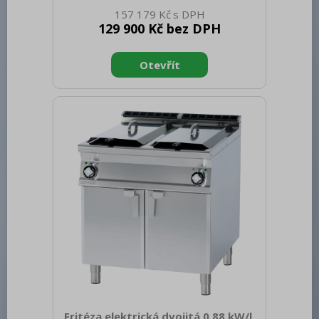
netto [mm]: 280 Hmotnost netto [kg]:
157 179 Kč
71.00 Šířka brutto [mm]: 830 Hloubka
129 900 Kč bez DPH
brutto [mm]: 970 Výška brutto [mm]:
540 Hmotnost brutto [kg]: 81.00 Typ
spotřebiče: Plynové zařízení Konstruční
typ zařízení: Stolní Příkon elektrický [kW]:
0.005 Napájení: 230 V / 1N - 50 Hz
Výkon plynový [kW]: 24.000 Zapalování:
Elektrické Druh připojení plynu: Propan
butan, zemní plyn Stupeň krytí
ovládacích prvků: IPX5 Vn
Fritéza elektrická dvojitá 0,88 kW/l,