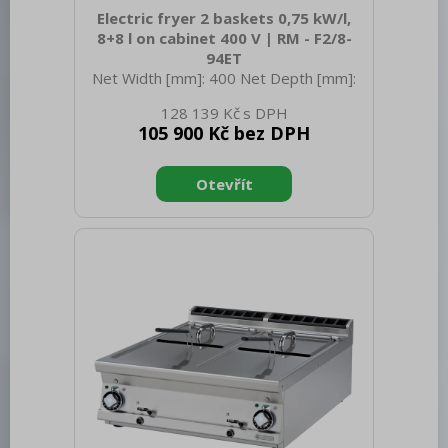
Electric fryer 2 baskets 0,75 kW/l,
8+8 l on cabinet 400 V | RM - F2/8-
94ET
Net Width [mm]: 400 Net Depth [mm]:
900 Net Height [mm]: 900 Net Weight
128 139 Kč
[kg]: 51.00 Gross Width [mm]: 430
105 900 Kč bez DPH
Gross depth [mm]: 970 Gross Height
[mm]: 1110 Gross Weight [kg]: 63.00
Device type: Electric unit Construction
type of device: With substructure
Power electric [kW]: 12.000 Loading:
400 V / 3N - 50 Hz Protection of
controls: IPX5 Device color: Stainless
steel Material: Stainless steel Indicators:
operation and warm-up Worktop type:
Molded - comfortable cleaning
maintenance Worktop material:
Stainless st