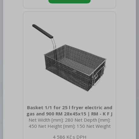
Basket 1/1 for 25 l fryer electric and
gas and 900 RM 28x45x15 | RM - K F J
Net Width [mm]: 280 Net Depth [mm]:
450 Net Height [mm]: 150 Net Weight
[kg]: 3.40 Gross Width [mm]: 380 Gross
4 586 Kč
depth [mm]: 600 Gross Height [mm]: