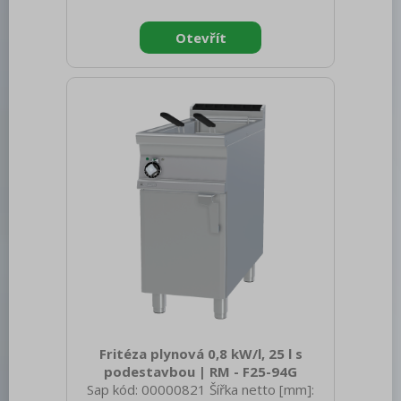
540 Hmotnost brutto [kg]: 58.00 Typ
spotřebiče: Elektrické zařízení
Konstruční typ zařízení: Stolní Příkon
elektrický [kW]: 12.000 Napájení: 400 V /
3N - 50 Hz Vnější barva zařízení:
Nerezové Materiál: AISI 304 Kontrolky:
chodu a nahřátí Typ vrchní desky:
Prolisovaná - komfortní údržba
Fritéza plynová 0,8 kW/l, 25 l s
podestavbou | RM - F25-94G
Sap kód: 00000821 Šířka netto [mm]: