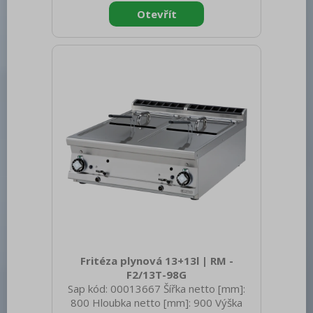
spotřebiče: Elektrické zařízení
Konstruční typ zařízení: S podestavbou
Příkon elektrický [kW]: 31.800 Napájení:
400 V / 3N - 50 Hz Stupeň krytí
ovládacích prvků: IPX5 Barva zařízení:
Nerezové Materiál: Nerez Kontrolky:
chodu a nahřátí Typ vrchní des
Fritéza plynová 13+13l | RM -
F2/13T-98G
Sap kód: 00013667 Šířka netto [mm]:
800 Hloubka netto [mm]: 900 Výška