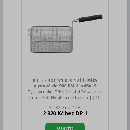
K F H - Koš 1/1 pro 18 l fritézy
plynové do 900 RM 21x45x15
Typ výrobku: Příslušenství Šířka netto
[mm]: 450 Hloubka netto [mm]: 210
Výška netto [mm]: 150 Hmotnost netto
3 533 Kč
[kg]: 1.30 Šířka brutto [mm]: 450
2 920 Kč bez DPH
Hloubka brutto [mm]: 210 Výška brutto
[mm]: 150 Hmotnost brutto [kg]: 1.50
Materiál: Nerez