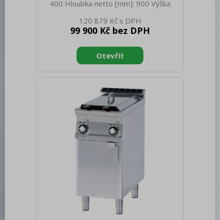
400 Hloubka netto [mm]: 900 Výška
netto [mm]: 900 Hmotnost netto [kg]:
120 879 Kč
63.00 Šířka brutto [mm]: 430 Hloubka
99 900 Kč bez DPH
brutto [mm]: 970 Výška brutto [mm]:
1110 Hmotnost brutto [kg]: 75.00 Typ
spotřebiče: Plynové zařízení Konstruční
typ zařízení: S podestavbou Příkon
elektrický [kW]: 0.005 Napájení: 230 V /
1N - 50 Hz Výkon plynový [kW]: 20.000
Zapalování: Elektrické Druh připojení
plynu: Zemní plyn, propan butan Stupeň
krytí ovládacích prvků: