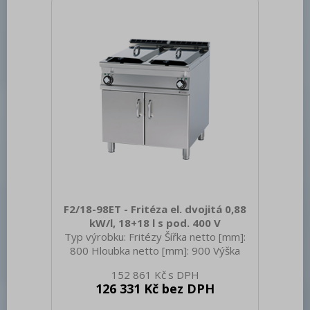
Piezo+večný plamen Druh připojení
plynu: Zemní plyn, propan butan Stupeň
krytí ovládacích prvků: IPX5 Vnější barva
zařízení: Nerezové Materiál:
F2/18-98ET - Fritéza el. dvojitá 0,88
kW/l, 18+18 l s pod. 400 V
Typ výrobku: Fritézy Šířka netto [mm]:
800 Hloubka netto [mm]: 900 Výška
netto [mm]: 900 Hmotnost netto [kg]:
152 861 Kč
90.00 Šířka brutto [mm]: 830 Hloubka
126 331 Kč bez DPH
brutto [mm]: 970 Výška brutto [mm]:
1110 Hmotnost brutto [kg]: 106.00 Typ