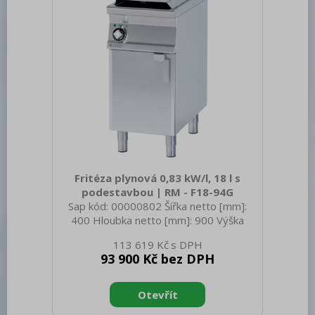
Kontrolky: chodu a nahřátí Typ vrchn
Fritéza plynová 0,83 kW/l, 18 l s
podestavbou | RM - F18-94G
Sap kód: 00000802 Šířka netto [mm]:
400 Hloubka netto [mm]: 900 Výška
netto [mm]: 900 Hmotnost netto [kg]:
113 619 Kč
57.00 Šířka brutto [mm]: 430 Hloubka
93 900 Kč bez DPH
brutto [mm]: 970 Výška brutto [mm]:
1110 Hmotnost brutto [kg]: 69.00 Typ
spotřebiče: Plynové zařízení Konstruční
typ zařízení: S podestavbou Příkon