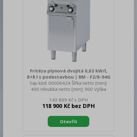
Fritéza plynová dvojitá 0,63 kW/l,
8+8 l s podestavbou | RM - F2/8-94G
Sap kód: 00006424 Šířka netto [mm]:
400 Hloubka netto [mm]: 900 Výška
netto [mm]: 900 Hmotnost netto [kg]:
143 869 Kč
58.00 Šířka brutto [mm]: 430 Hloubka
118 900 Kč bez DPH
brutto [mm]: 970 Výška brutto [mm]:
1110 Hmotnost brutto [kg]: 63.00 Typ
spotřebiče: Plynové zařízení Konstruční
typ zařízení: S podestavbou Výkon
plynový [kW]: 10.000 Zapalování: