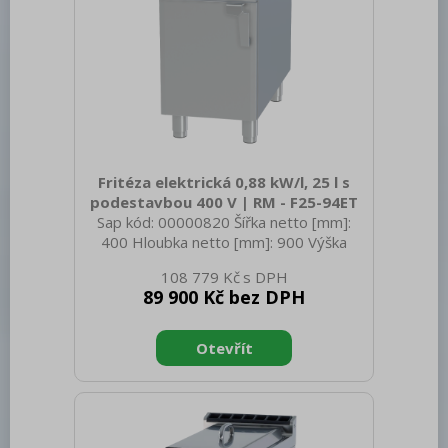
Fritéza elektrická 0,88 kW/l, 25 l s
podestavbou 400 V | RM - F25-94ET
Sap kód: 00000820 Šířka netto [mm]:
400 Hloubka netto [mm]: 900 Výška
netto [mm]: 900 Hmotnost netto [kg]:
108 779 Kč
54.00 Šířka brutto [mm]: 430 Hloubka
89 900 Kč bez DPH
brutto [mm]: 970 Výška brutto [mm]:
1110 Hmotnost brutto [kg]: 66.00 Typ
spotřebiče: Elektrické zařízení
Konstruční typ zařízení: S podestavbou
Příkon elektrický [kW]: 22.000 Napájení:
400 V / 3N - 50 Hz Stupeň krytí
ovládacích prvků: IPX5 Vnější barva
zařízení: Nerezové Materiál: Nerez