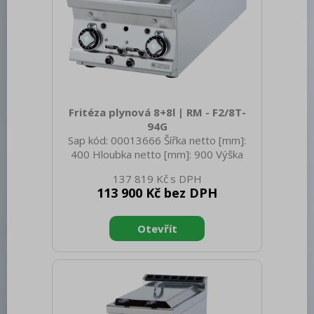
Fritéza plynová 8+8l | RM - F2/8T-
94G
Sap kód: 00013666 Šířka netto [mm]:
400 Hloubka netto [mm]: 900 Výška
netto [mm]: 280 Hmotnost netto [kg]:
137 819 Kč
48.00 Šířka brutto [mm]: 430 Hloubka
113 900 Kč bez DPH
brutto [mm]: 970 Výška brutto [mm]:
540 Hmotnost brutto [kg]: 58.00 Typ
spotřebiče: Plynové zařízení Konstruční
typ zařízení: Stolní Výkon plynový [kW]:
9.000 Zapalování: Piezo+večný plamen
Druh připojení plynu: Propan butan,
zemní plyn Stupeň krytí ovládacích
prvků: IPX5 Vnější barva zařízení:
Nerezové Materiál: AISI 304