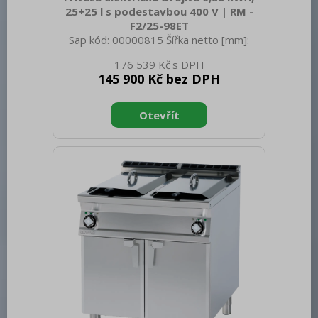
25+25 l s podestavbou 400 V | RM -
F2/25-98ET
Sap kód: 00000815 Šířka netto [mm]:
800 Hloubka netto [mm]: 900 Výška
176 539 Kč
netto [mm]: 900 Hmotnost netto [kg]:
145 900 Kč bez DPH
98.00 Šířka brutto [mm]: 830 Hloubka
brutto [mm]: 970 Výška brutto [mm]:
1110 Hmotnost brutto [kg]: 114.00 Typ
spotřebiče: Elektrické zařízení
Konstruční typ zařízení: S podestavbou
Příkon elektrický [kW]: 44.000 Napájení:
400 V / 3N - 50 Hz Stupeň krytí
ovládacích prvků: IPX5 Vnější barva
zařízení: Nerezové Materiál: Nerez
Kontrolky: chodu a nahřátí Materiál