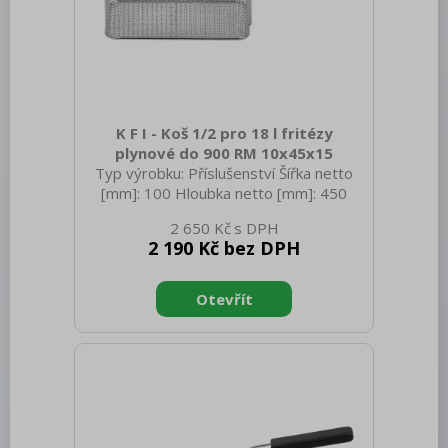
Bufety, drop-in, vitríny, výdejní vany a
vodní lázně
RM
Redfox
K F I - Koš 1/2 pro 18 l fritézy
REDFOX 600
plynové do 900 RM 10x45x15
Typ výrobku: Příslušenství Šířka netto
REDFOX 700
[mm]: 100 Hloubka netto [mm]: 450
Výška netto [mm]: 150 Hmotnost netto
REDFOX 900
2 650 Kč
[kg]: 1.30 Šířka brutto [mm]: 200
2 190 Kč bez DPH
Volně stojící moduly
Hloubka brutto [mm]: 600 Výška brutto
[mm]: 300 Hmotnost brutto [kg]: 1.50
Nerezový program
Materiál: Nerez
Stolní zařízení
Příprava masa a zeleniny
Pizza program
Konvektomaty