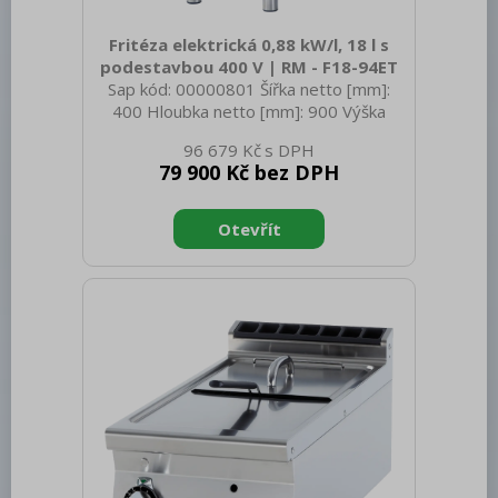
Fritéza elektrická 0,88 kW/l, 18 l s
podestavbou 400 V | RM - F18-94ET
Sap kód: 00000801 Šířka netto [mm]:
400 Hloubka netto [mm]: 900 Výška
netto [mm]: 900 Hmotnost netto [kg]:
96 679 Kč
51.00 Šířka brutto [mm]: 430 Hloubka
79 900 Kč bez DPH
brutto [mm]: 970 Výška brutto [mm]:
1110 Hmotnost brutto [kg]: 63.00 Typ
spotřebiče: Elektrické zařízení
Konstruční typ zařízení: S podestavbou
Příkon elektrický [kW]: 15.900 Napájení:
400 V / 3N - 50 Hz Stupeň krytí
ovládacích prvků: IPX5 Vnější barva
zařízení: Nerezové Materiál: Nerez Typ
vrchní desky: Prolisovaná - komfor