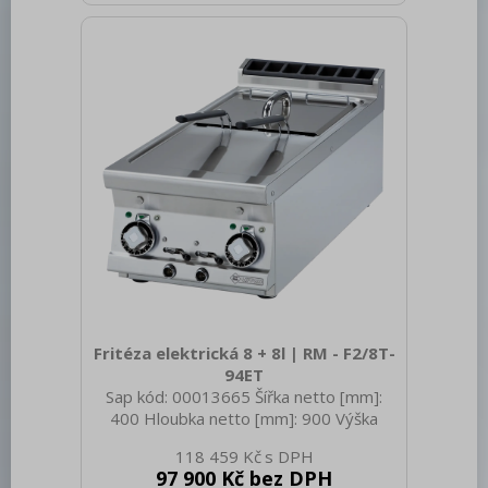
elektrický [kW]: 0.005 Napájení: 230 V /
1N - 50 Hz Výkon plynový [kW]: 15.000
Zapalování: Elektrické Druh připojení
plynu: Zemní plyn, propan butan Stupeň
krytí ovládacích prvků:
Fritéza elektrická 8 + 8l | RM - F2/8T-
94ET
Sap kód: 00013665 Šířka netto [mm]:
400 Hloubka netto [mm]: 900 Výška
netto [mm]: 280 Hmotnost netto [kg]:
118 459 Kč
48.00 Šířka brutto [mm]: 430 Hloubka
97 900 Kč bez DPH
brutto [mm]: 970 Výška brutto [mm]: