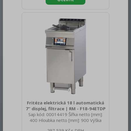
Konstruční typ zařízení: S podestavbou
Příkon elektrický [kW]: 22.050 Napájení:
400 V / 3N - 50 Hz Stupeň krytí
ovládacích prvků: IPX5 Vnější barva
zařízení: Nerezové Materiál: AISI 304
Kontrolky: chodu a nahřátí Typ vrc
Fritéza elektrická 18 l automatická
7” displej, filtrace | RM - F18-94ETDP
Sap kód: 00014419 Šířka netto [mm]:
400 Hloubka netto [mm]: 900 Výška
netto [mm]: 900 Hmotnost netto [kg]:
297 539 Kč