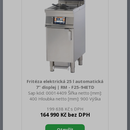
1N - 50 Hz Výkon plynový [kW]: 40.000
Zapalování: Elektrické Druh připojení
plynu: Zemní plyn, propan butan Stupeň
krytí ovládacích prvků
Fritéza elektrická 25 l automatická
7” displej | RM - F25-94ETD
Sap kód: 00014409 Šířka netto [mm]:
400 Hloubka netto [mm]: 900 Výška
netto [mm]: 900 Hmotnost netto [kg]:
199 638 Kč
60.00 Šířka brutto [mm]: 200 Hloubka
164 990 Kč bez DPH
brutto [mm]: 970 Výška brutto [mm]:
1110 Hmotnost brutto [kg]: 72.00 Typ
spotřebiče: Elektrické zařízení