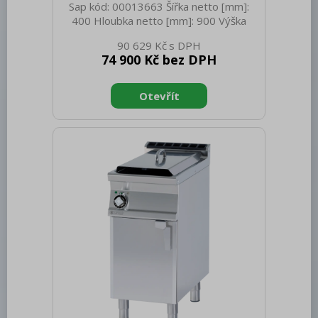
Sap kód: 00013663 Šířka netto [mm]:
400 Hloubka netto [mm]: 900 Výška
netto [mm]: 280 Hmotnost netto [kg]:
90 629 Kč
45.00 Šířka brutto [mm]: 430 Hloubka
74 900 Kč bez DPH
brutto [mm]: 970 Výška brutto [mm]:
540 Hmotnost brutto [kg]: 55.00 Typ
spotřebiče: Elektrické zařízení
Konstruční typ zařízení: Stolní Příkon
elektrický [kW]: 11.950 Napájení: 400 V /
3N - 50 Hz Vnější barva zařízení:
Nerezové Materiál: AISI 304 Kontrolky:
chodu a nahřátí Typ vrchní desky:
Prolisovaná - komfortní údržba