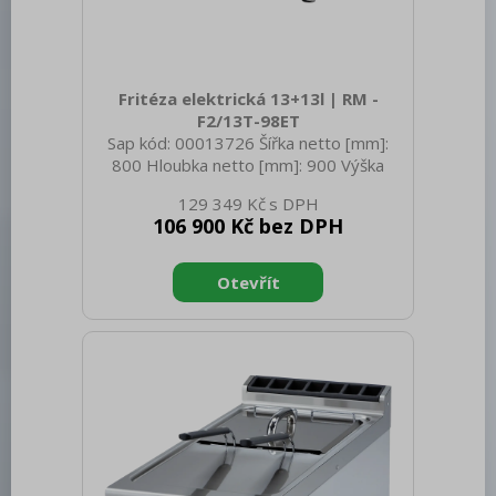
Fritéza elektrická 13+13l | RM -
F2/13T-98ET
Sap kód: 00013726 Šířka netto [mm]:
800 Hloubka netto [mm]: 900 Výška
netto [mm]: 280 Hmotnost netto [kg]:
129 349 Kč
65.00 Šířka brutto [mm]: 830 Hloubka
106 900 Kč bez DPH
brutto [mm]: 970 Výška brutto [mm]:
540 Hmotnost brutto [kg]: 75.00 Typ
spotřebiče: Elektrické zařízení
Konstruční typ zařízení: Stolní Příkon
elektrický [kW]: 23.900 Napájení: 400 V /
3N - 50 Hz Vnější barva zařízení:
Nerezové Materiál: AISI 304 Kontrolky:
chodu a nahřátí Typ vrchní desky:
Prolisovaná - komfortní údržba