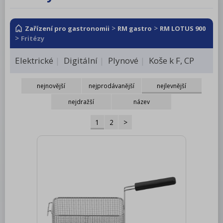
RM LOTUS 600
RM LOTUS 700
>
>
Zařízení pro gastronomii
RM gastro
RM LOTUS 900
>
Fritézy
RM LOTUS 900
Elektrické
Digitální
Plynové
Koše k F, CP
Roboty, příprava masa a zeleniny
Pizza program
nejnovější
nejprodávanější
nejlevnější
Konvektomaty
nejdražší
název
Šokery
1
2
>
Chlazení
Mycí program
Salamandry
Regálový systém
Drop In - Monoblok