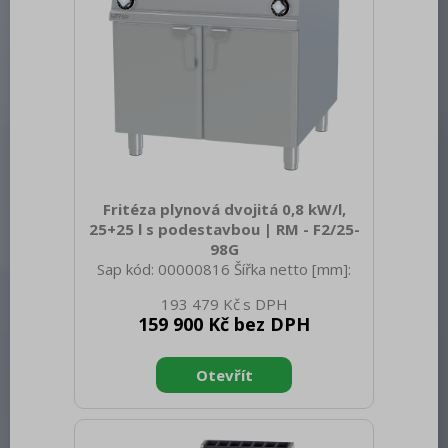
Fritéza plynová dvojitá 0,8 kW/l,
25+25 l s podestavbou | RM - F2/25-
98G
Sap kód: 00000816 Šířka netto [mm]:
800 Hloubka netto [mm]: 900 Výška
193 479 Kč
netto [mm]: 900 Hmotnost netto [kg]:
159 900 Kč bez DPH
110.00 Šířka brutto [mm]: 830 Hloubka
brutto [mm]: 970 Výška brutto [mm]:
1110 Hmotnost brutto [kg]: 126.00 Typ
spotřebiče: Plynové zařízení Konstruční
typ zařízení: S podestavbou Příkon
elektrický [kW]: 0.005 Napájení: 230 V /