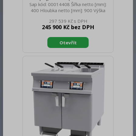
Sap kód: 00014408 Šířka netto [mm]:
400 Hloubka netto [mm]: 900 Výška
netto [mm]: 900 Hmotnost netto [kg]:
297 539 Kč
70.00 Šířka brutto [mm]: 830 Hloubka
245 900 Kč bez DPH
brutto [mm]: 970 Výška brutto [mm]:
1110 Hmotnost brutto [kg]: 82.00 Typ
spotřebiče: Elektrické zařízení
Konstruční typ zařízení: S podestavbou
Příkon elektrický [kW]: 22.300 Napájení:
400 V / 3N - 50 Hz Stupeň krytí
ovládacích prvků: IPX5 Vnější barva
zařízení: Nerezové Materiál: AISI 304
Kontrolky: chodu a nahřátí Typ vrc