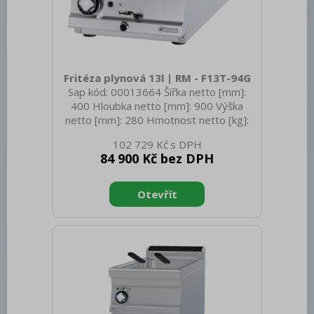
Fritéza plynová 13l | RM - F13T-94G
Sap kód: 00013664 Šířka netto [mm]:
400 Hloubka netto [mm]: 900 Výška
netto [mm]: 280 Hmotnost netto [kg]:
50.00 Šířka brutto [mm]: 430 Hloubka
102 729 Kč
brutto [mm]: 970 Výška brutto [mm]:
84 900 Kč bez DPH
540 Hmotnost brutto [kg]: 60.00 Typ
spotřebiče: Plynové zařízení Konstruční
typ zařízení: Stolní Příkon elektrický [kW]:
0.005 Napájení: 230 V / 1N - 50 Hz
Výkon plynový [kW]: 12.000 Zapalování:
Elektrické Druh připojení plynu: Propan
butan, zemní plyn Stupeň krytí
ovládacích prvků: IPX5 Vn