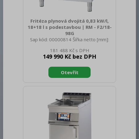
Fritéza plynová dvojitá 0,83 kW/l,
18+18 l s podestavbou | RM - F2/18-
98G
Sap kód: 00000814 Šířka netto [mm]:
800 Hloubka netto [mm]: 900 Výška
181 488 Kč
netto [mm]: 900 Hmotnost netto [kg]:
149 990 Kč bez DPH
100.00 Šířka brutto [mm]: 830 Hloubka
brutto [mm]: 970 Výška brutto [mm]:
1110 Hmotnost brutto [kg]: 116.00 Typ
spotřebiče: Plynové zařízení Konstruční
typ zařízení: S podestavbou Příkon
elektrický [kW]: 0.005 Napájení: 230 V /
1N - 50 Hz Výkon plynový [kW]: 30.000
Zapalování: Elektrické Druh připojení
plynu: Zemní plyn, propan butan Stupeň
krytí ovládacích prvků