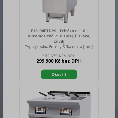
F18-94ETDPS - Fritéza el. 18 l
automatická 7” displej, filtrace,
zdvih
Typ výrobku: Fritézy Šířka netto [mm]:
400 Hloubka netto [mm]: 900 Výška
362 879 Kč
netto [mm]: 900 Hmotnost netto [kg]:
299 900 Kč bez DPH
80.00 Šířka brutto [mm]: 430 Hloubka
brutto [mm]: 970 Výška brutto [mm]:
1110 Hmotnost brutto [kg]: 89.00 Typ
spotřebiče: Elektrické zařízení
Konstruční typ zařízení: S podestavbou
Příkon elektrický [kW]: 16.550 Napájení:
400 V / 3N - 50 Hz Stupeň krytí
ovládacích prvků: IPX5 Barva zařízení:
Nerezové Materiál: AISI 304 Kontrolky:
chodu a nahřátí Typ vrchní d