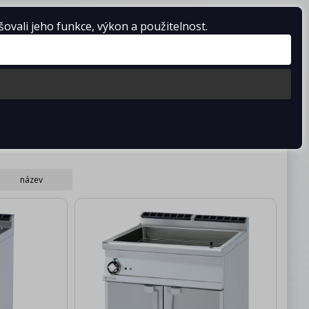
vali jeho funkce, výkon a použitelnost.
Košík je prázdný
stažení
Kontakty
název