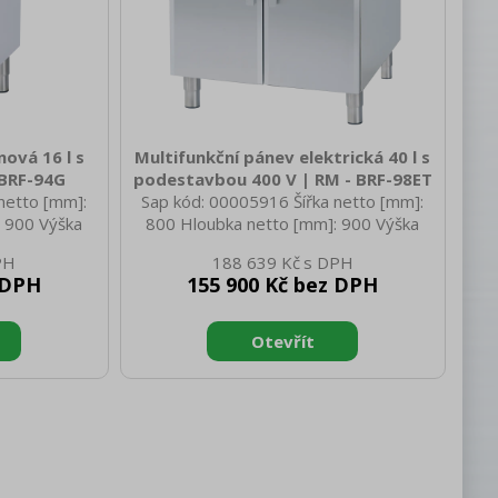
nová 16 l s
Multifunkční pánev elektrická 40 l s
 BRF-94G
podestavbou 400 V | RM - BRF-98ET
netto [mm]:
Sap kód: 00005916 Šířka netto [mm]:
 900 Výška
800 Hloubka netto [mm]: 900 Výška
 netto [kg]:
netto [mm]: 900 Hmotnost netto [kg]:
188 639 Kč
 430 Hloubka
110.00 Šířka brutto [mm]: 830 Hloubka
 DPH
155 900 Kč bez DPH
rutto [mm]:
brutto [mm]: 970 Výška brutto [mm]:
]: 79.00 Typ
1110 Hmotnost brutto [kg]: 126.00
ní Konstruční
Typ spotřebiče: Elektrické zařízení
bou Příkon
Konstruční typ zařízení: S podestavbou
kon plynový
Příkon elektrický [kW]: 10.400 Napájení:
Piezo+večný
400 V / 3N - 50 Hz Stupeň krytí
lynu: Zemní
ovládacích prvků: IPX5 Vnější barva
peň krytí
zařízení: Nerezové Materiál: AISI 304
jší barva za
Kontrolky: chodu a nahřátí Objem