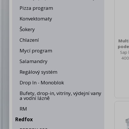
Pizza program
Konvektomaty
Šokery
Chlazení
Multi
pode
Mycí program
Sap 
400
Salamandry
nett
69.0
Regálový systém
brut
1110 
Drop In - Monoblok
s
Konst
Bufety, drop-in, vitríny, výdejní vany
a vodní lázně
Příko
4
RM
ovl
zaří
Redfox
Kon