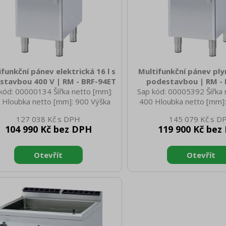
funkční pánev elektrická 16 l s
Multifunkční pánev ply
stavbou 400 V | RM - BRF-94ET
podestavbou | RM -
kód: 00000134 Šířka netto [mm]:
Sap kód: 00005392 Šířka 
 Hloubka netto [mm]: 900 Výška
400 Hloubka netto [mm]:
o [mm]: 900 Hmotnost netto [kg]:
netto [mm]: 900 Hmotnost
127 038 Kč
145 079 Kč
0 Šířka brutto [mm]: 430 Hloubka
67.00 Šířka brutto [mm]:
104 990 Kč bez DPH
119 900 Kč bez
to [mm]: 970 Výška brutto [mm]:
brutto [mm]: 970 Výška b
Hmotnost brutto [kg]: 79.00 Typ
1110 Hmotnost brutto [kg
potřebiče: Elektrické zařízení
spotřebiče: Plynové zaříze
ruční typ zařízení: S podestavbou
typ zařízení: S podestav
n elektrický [kW]: 5.200 Napájení:
elektrický [kW]: 9.000 Vý
00 V / 3N - 50 Hz Stupeň krytí
[kW]: 9.000 Zapalování: 
ádacích prvků: IPX5 Vnější barva
plamen Druh připojení p
zení: Nerezové Materiál: AISI 304
plyn, propan butan Stu
trolky: chodu a nahřátí Typ vrch
ovládacích prvků: IPX5 Vně