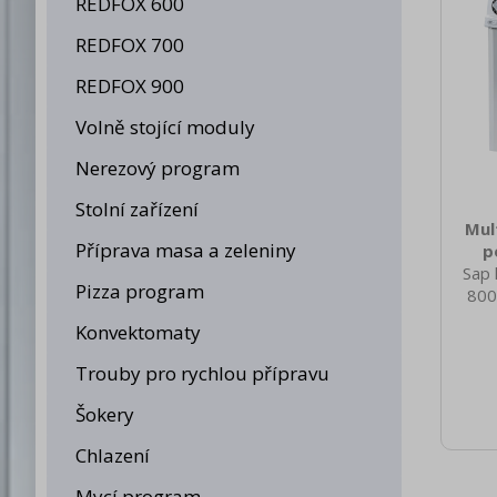
REDFOX 600
REDFOX 700
REDFOX 900
Volně stojící moduly
Nerezový program
Stolní zařízení
Mul
Příprava masa a zeleniny
p
Sap 
Pizza program
800
nett
Konvektomaty
113.0
brut
Trouby pro rychlou přípravu
111
Ty
Šokery
Konst
Přík
Chlazení
pl
Pie
Mycí program