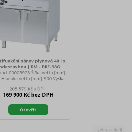
tifunkční pánev plynová 40 l s
odestavbou | RM - BRF-98G
kód: 00005928 Šířka netto [mm]:
 Hloubka netto [mm]: 900 Výška
o [mm]: 900 Hmotnost netto [kg]:
205 579 Kč
0 Šířka brutto [mm]: 830 Hloubka
169 900 Kč bez DPH
to [mm]: 970 Výška brutto [mm]:
0 Hmotnost brutto [kg]: 129.00
p spotřebiče: Plynové zařízení
ruční typ zařízení: S podestavbou
on elektrický [kW]: 18.000 Výkon
ynový [kW]: 18.000 Zapalování:
zo+večný plamen Druh připojení