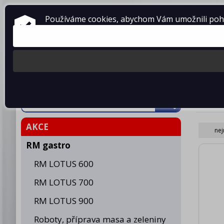
ZAŘÍZENÍ PRO GASTRONOMII
Používáme cookies, abychom Vám umožnili pohod
prodej • montáž • servis
telefon: 475 601 323
Produkty
O fir
Smaž
AKCE
nej
RM gastro
RM LOTUS 600
RM LOTUS 700
RM LOTUS 900
Roboty, příprava masa a zeleniny