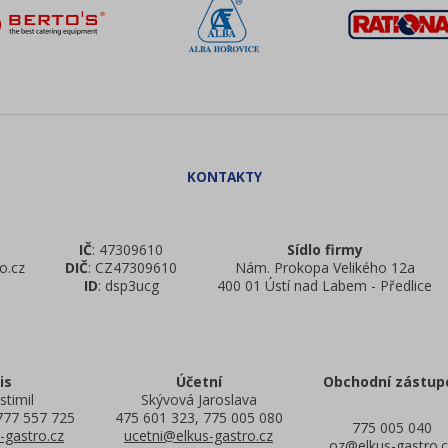
IČ
: 47309610
Sídlo firmy
o.cz
DIČ
: CZ47309610
Nám. Prokopa Velikého 12a
ID
: dsp3ucg
400 01 Ústí nad Labem - Předlice
is
Účetní
Obchodní zástup
stimil
Skývová Jaroslava
777 557 725
475 601 323, 775 005 080
775 005 040
-gastro.cz
ucetni@elkus-gastro.cz
oz@elkus-gastro.c