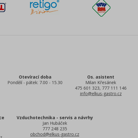
Otevírací doba
Os. asistent
Pondělí - pátek: 7.00 - 15.30
Milan Křesánek
475 601 323, 777 111 146
info@elkus-gastro.cz
ce
Vzduchotechnika - servis a návrhy
Jan Hubáček
777 248 235
obchod@elkus-gastro.cz
z