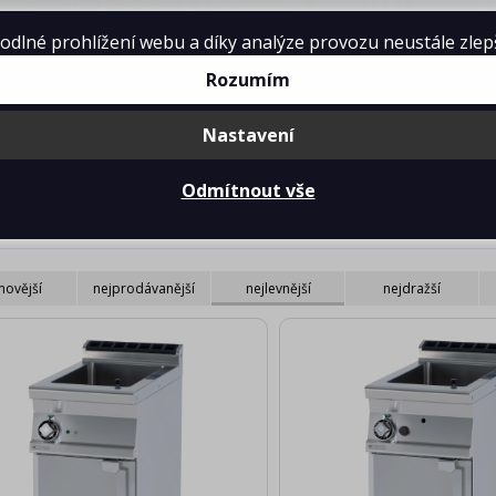
lné prohlížení webu a díky analýze provozu neustále zlepšo
Rozumím
Nastavení
mě
Projekty kuchyní
Reference
Ke 
Odmítnout vše
icí pánve multifunkční
novější
nejprodávanější
nejlevnější
nejdražší