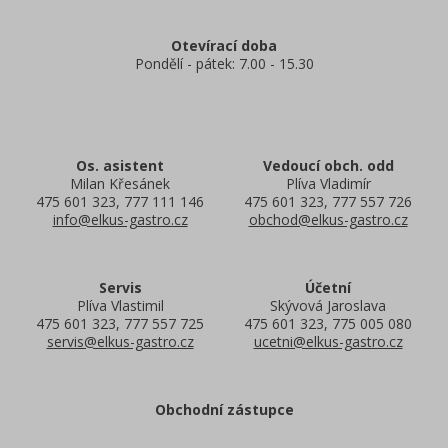
Otevírací doba
Pondělí - pátek: 7.00 - 15.30
Os. asistent
Vedoucí obch. odd
Milan Křesánek
Plíva Vladimír
475 601 323, 777 111 146
475 601 323, 777 557 726
info@elkus-gastro.cz
obchod@elkus-gastro.cz
Servis
Účetní
Plíva Vlastimil
Skývová Jaroslava
475 601 323, 777 557 725
475 601 323, 775 005 080
servis@elkus-gastro.cz
ucetni@elkus-gastro.cz
Obchodní zástupce