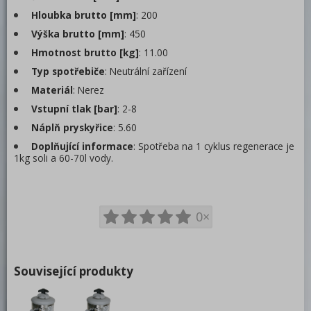
Barové zařízení, kávovary
Hloubka brutto [mm]
: 200
REDFOX
Výška brutto [mm]
: 450
Hmotnost brutto [kg]
: 11.00
Typ spotřebiče
: Neutrální zařízení
Materiál
: Nerez
Vstupní tlak [bar]
: 2-8
Náplň pryskyřice
: 5.60
Doplňující informace
: Spotřeba na 1 cyklus regenerace je
1kg soli a 60-70l vody.
0×
Související produkty