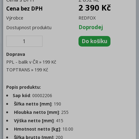
2 390 Kč
Cena bez DPH
Trouby pro rychlou přípravu
Výrobce
REDFOX
Šokery
Doprodej
Dostupnost produktu
Chlazení
Mycí program
Doprava
Změkčovače
PPL - balík v ČR
199 Kč
Manuální
TOPTRANS
199 Kč
Dvoukohoutové
Jednokohoutové
Popis produktu:
Automatické
Sap kód
: 00002206
Šířka netto [mm]
: 190
Testry
Hloubka netto [mm]
: 255
Náplně (Katex, sůl)
Výška netto [mm]
: 415
Hmotnost netto [kg]
: 10.00
Distribuce jídel, gastronádoby
Šířka brutto [mm]
: 200