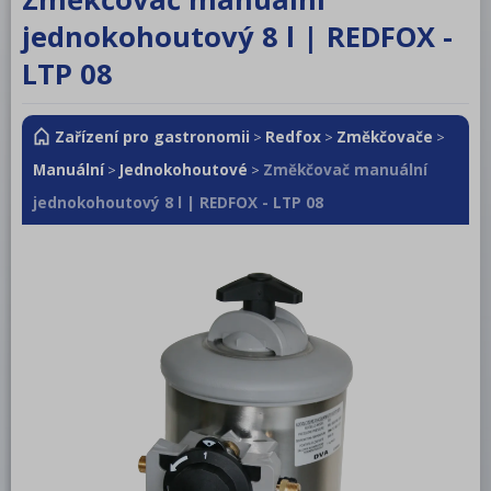
RM LOTUS 600
jednokohoutový 8 l | REDFOX -
RM LOTUS 700
LTP 08
RM LOTUS 900
Zařízení pro gastronomii
Redfox
Změkčovače
>
>
>
Roboty, příprava masa a zeleniny
Manuální
Jednokohoutové
Změkčovač manuální
>
>
Pizza program
jednokohoutový 8 l | REDFOX - LTP 08
Konvektomaty
Šokery
Chlazení
Mycí program
Salamandry
Regálový systém
Drop In - Monoblok