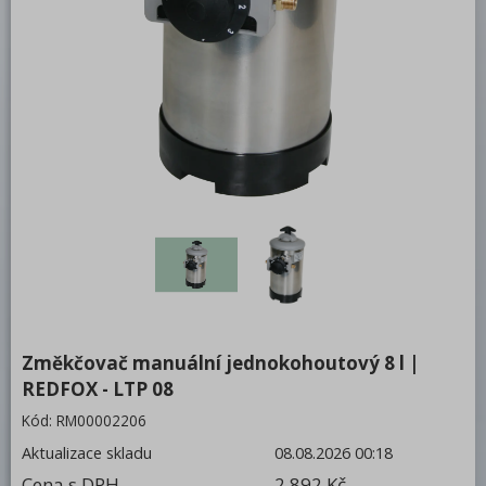
Bufety, drop-in, vitríny, výdejní vany a
vodní lázně
RM
Redfox
REDFOX 600
REDFOX 700
REDFOX 900
Volně stojící moduly
Nerezový program
Stolní zařízení
Změkčovač manuální jednokohoutový 8 l |
REDFOX - LTP 08
Příprava masa a zeleniny
Kód:
RM00002206
Pizza program
Aktualizace skladu
08.08.2026 00:18
Konvektomaty
Cena s DPH
2 892 Kč