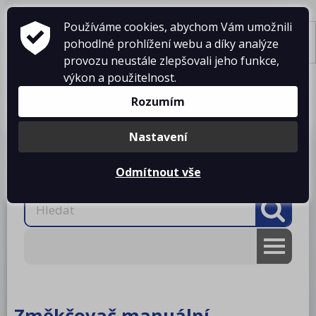
Používáme cookies, abychom Vám umožnili
pohodlné prohlížení webu a díky analýze
Tisk
provozu neustále zlepšovali jeho funkce,
výkon a použitelnost.
Košík je prázdný
Rozumím
Nastavení
Produkty
O firmě
Projekty kuchyní
Reference
Ke stažení
Kontakty
Odmítnout vše
AKCE
RM gastro
Změkčovač manuální