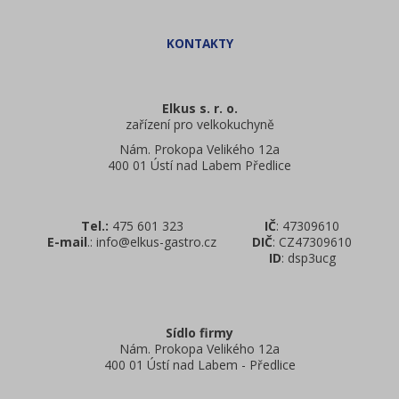
Elkus s. r. o.
zařízení pro velkokuchyně
Nám. Prokopa Velikého 12a
400 01 Ústí nad Labem Předlice
Tel.:
475 601 323
IČ
: 47309610
E-mail
.: info@elkus-gastro.cz
DIČ
: CZ47309610
ID
: dsp3ucg
Sídlo firmy
Nám. Prokopa Velikého 12a
400 01 Ústí nad Labem - Předlice