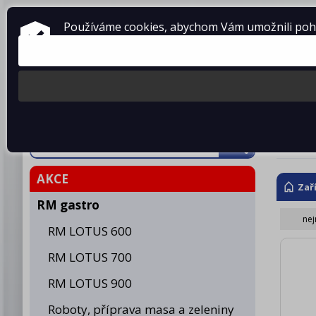
ZAŘÍZENÍ PRO GASTRONOMII
Používáme cookies, abychom Vám umožnili pohod
prodej • montáž • servis
telefon: 475 601 323
Produkty
O fir
Jed
AKCE
Zař
RM gastro
nej
RM LOTUS 600
RM LOTUS 700
RM LOTUS 900
Roboty, příprava masa a zeleniny