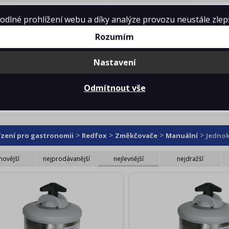
lné prohlížení webu a díky analýze provozu neustále zlepšo
Rozumím
Nastavení
mě
Projekty kuchyní
Reference
Ke 
Odmítnout vše
nokohoutové
>
>
>
>
ízení pro gastronomii
Redfox
Změkčovače
Manuální
Jedno
novější
nejprodávanější
nejlevnější
nejdražší