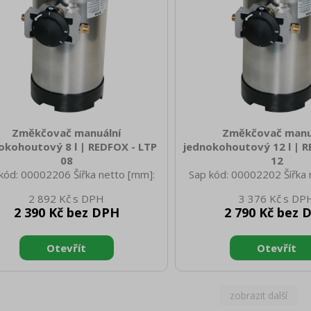
Změkčovač manuální
Změkčovač manu
okohoutový 8 l | REDFOX - LTP
jednokohoutový 12 l | R
08
12
kód: 00002206 Šířka netto [mm]:
Sap kód: 00002202 Šířka 
 Hloubka netto [mm]: 255 Výška
190 Hloubka netto [mm]:
2 892 Kč
3 376 Kč
o [mm]: 415 Hmotnost netto [kg]:
netto [mm]: 515 Hmotnost
2 390 Kč bez DPH
2 790 Kč bez 
0 Šířka brutto [mm]: 200 Hloubka
12.00 Šířka brutto [mm]:
to [mm]: 200 Výška brutto [mm]:
brutto [mm]: 200 Výška b
Hmotnost brutto [kg]: 11.00 Typ
550 Hmotnost brutto [kg]
ebiče: Neutrální zařízení Materiál:
spotřebiče: Neutrální zaříz
ez Vstupní tlak [bar]: 2-8 Náplň
Nerez Vstupní tlak [bar]
kyřice: 5.60 Doplňující informace:
pryskyřice: 8.40 Doplňujíc
třeba na 1 cyklus regenerace je
Spotřeba na 1 cyklus re