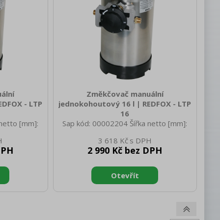
ální
Změkčovač manuální
EDFOX - LTP
jednokohoutový 16 l | REDFOX - LTP
16
netto [mm]:
Sap kód: 00002204 Šířka netto [mm]:
 255 Výška
190 Hloubka netto [mm]: 255 Výška
3 618 Kč
 netto [kg]:
netto [mm]: 615 Hmotnost netto [kg]:
DPH
2 990 Kč bez DPH
 200 Hloubka
13.00 Šířka brutto [mm]: 200 Hloubka
rutto [mm]:
brutto [mm]: 200 Výška brutto [mm]:
: 13.00 Typ
650 Hmotnost brutto [kg]: 14.00 Typ
ení Materiál:
spotřebiče: Neutrální zařízení Materiál:
: 2-8 Náplň
Nerez Vstupní tlak [bar]: 2-8 Náplň
í informace:
pryskyřice: 11.20 Doplňující informace:
generace je
Spotřeba na 1 cyklus regenerace je