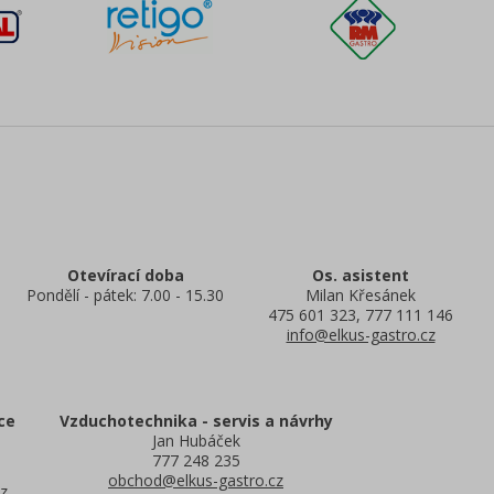
Otevírací doba
Os. asistent
Pondělí - pátek: 7.00 - 15.30
Milan Křesánek
475 601 323, 777 111 146
info@elkus-gastro.cz
ce
Vzduchotechnika - servis a návrhy
Jan Hubáček
777 248 235
obchod@elkus-gastro.cz
z