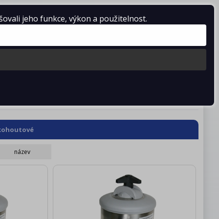
vali jeho funkce, výkon a použitelnost.
Košík je prázdný
stažení
Kontakty
kohoutové
název