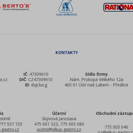
IČ
: 47309610
Sídlo firmy
o.cz
DIČ
: CZ47309610
Nám. Prokopa Velikého 12a
ID
: dsp3ucg
400 01 Ústí nad Labem - Předlice
is
Účetní
Obchodní zástup
stimil
Skývová Jaroslava
777 557 725
475 601 323, 775 005 080
775 005 040
-gastro.cz
ucetni@elkus-gastro.cz
oz@elkus-gastro.c