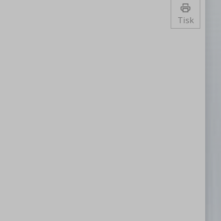
 vody.
2kg soli a 100-110l vody.
Tisk