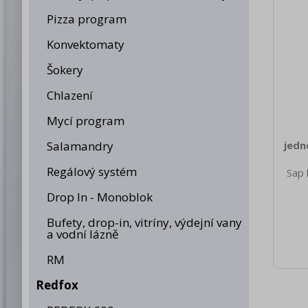
Pizza program
Konvektomaty
Šokery
Chlazení
Mycí program
Salamandry
jedn
Regálový systém
Sap 
190
Drop In - Monoblok
nett
10.0
Bufety, drop-in, vitríny, výdejní vany
brut
a vodní lázně
450 
spotř
RM
Ner
prys
Redfox
Spo