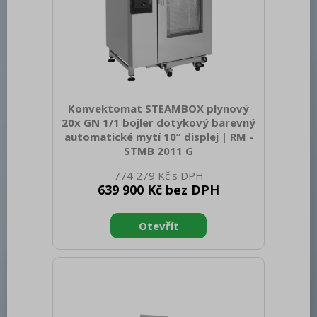
Konvektomat STEAMBOX plynový
20x GN 1/1 bojler dotykový barevný
automatické mytí 10” displej | RM -
STMB 2011 G
Sap kód: 00038554 Šířka netto [mm]:
774 279 Kč
995 Hloubka netto [mm]: 835 Výška
639 900 Kč bez DPH
netto [mm]: 1850 Hmotnost netto [kg]:
270.00 Šířka brutto [mm]: 1150 Hloubka
brutto [mm]: 1050 Výška brutto [mm]:
2100 Hmotnost brutto [kg]: 300.00 Typ
spotřebiče: Elektrické zařízení Příkon
elektrický [kW]: 3.300 Napájení: 230 V /
1N - 50 Hz Druh připojení plynu: Zemní
plyn Materiál: AISI 304 Vnější barva
zařízení: Nerezové Nastavitelné nožičky: