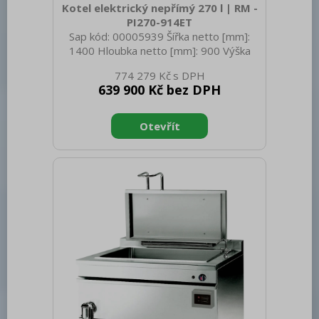
Kotel elektrický nepřímý 270 l | RM -
PI270-914ET
Sap kód: 00005939 Šířka netto [mm]:
1400 Hloubka netto [mm]: 900 Výška
netto [mm]: 900 Hmotnost netto [kg]:
774 279 Kč
326.00 Šířka brutto [mm]: 1400 Hloubka
639 900 Kč bez DPH
brutto [mm]: 900 Výška brutto [mm]:
1000 Hmotnost brutto [kg]: 340.00 Typ
spotřebiče: Elektrické zařízení
Konstruční typ zařízení: Stacionární
Příkon elektrický [kW]: 32.000 Napájení:
400 V / 3N - 50 Hz Stupeň krytí
ovládacích prvků: IPX4 Vnější barva
zařízení: Nerezové Materiál: AISI 304
Kontrolky: chodu a nahřátí Pr