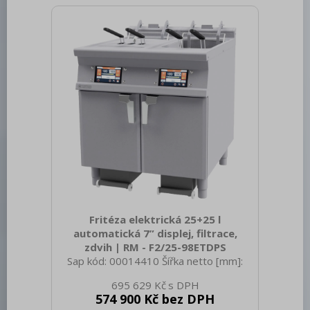
brutto [mm]: 2200 Hmotnost brutto
[kg]: 343.00 Typ spotřebiče: Elektrické
zařízení Typ ovládání: Digitální Materiál:
AISI 304 Příkon elektrický [kW]: 15.900
Napájení: 400 V / 3N - 50 Hz Počet
programů: 11 Otevírání zařízení:
Fritéza elektrická 25+25 l
automatická 7” displej, filtrace,
zdvih | RM - F2/25-98ETDPS
Sap kód: 00014410 Šířka netto [mm]:
800 Hloubka netto [mm]: 900 Výška
695 629 Kč
netto [mm]: 900 Hmotnost netto [kg]:
574 900 Kč bez DPH
150.00 Šířka brutto [mm]: 830 Hloubka