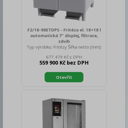
F2/18-98ETDPS - Fritéza el. 18+18 l
automatická 7” displej, filtrace,
zdvih
Typ výrobku: Fritézy Šířka netto [mm]:
800 Hloubka netto [mm]: 900 Výška
677 479 Kč
netto [mm]: 900 Hmotnost netto [kg]:
559 900 Kč bez DPH
144.00 Šířka brutto [mm]: 100 Hloubka
brutto [mm]: 970 Výška brutto [mm]:
1110 Hmotnost brutto [kg]: 158.00 Typ
spotřebiče: Elektrické zařízení
Konstruční typ zařízení: Podstolová
Příkon elektrický [kW]: 33.100 Napájení:
400 V / 3N - 50 Hz Stupeň krytí
ovládacích prvků: IPX5 Barva zařízení:
Nerezové Materiál: AISI 304 Kontrolky:
chodu a nahřátí Typ vrchní d