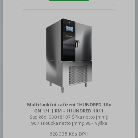
AISI 304 Vnější barva zařízení: Nerezové
Otevírání zařízení: Panty vpravo Příkon
elektrický [kW]: 5.420 Napájení: 400 V /
3N - 50 Hz Typ ovládání: Dotykové
Velikost displeje: 9" Chladivo: R452a
Počet GN / E
Multifunkční zařízení 1HUNDRED 10x
GN 1/1 | RM - 1HUNDRED 1011
Sap kód: 00018107 Šířka netto [mm]:
967 Hloubka netto [mm]: 987 Výška
netto [mm]: 1775 Hmotnost netto [kg]:
628 335 Kč
254.00 Šířka brutto [mm]: 1000 Hloubka