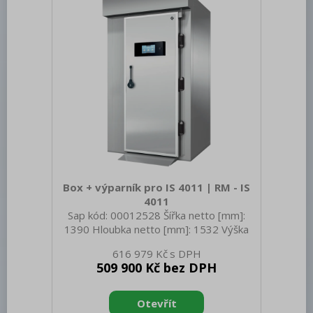
AISI 304 Příkon elektrický [kW]: 41.200
Napájení: 400 V / 3N - 50 Hz Počet
programů: 4 Otevírání zařízení:
Box + výparník pro IS 4011 | RM - IS
4011
Sap kód: 00012528 Šířka netto [mm]:
1390 Hloubka netto [mm]: 1532 Výška
netto [mm]: 2490 Hmotnost netto [kg]:
616 979 Kč
461.00 Šířka brutto [mm]: 1310 Hloubka
509 900 Kč bez DPH
brutto [mm]: 2310 Výška brutto [mm]:
900 Hmotnost brutto [kg]: 615.00 Typ
spotřebiče: Elektrické zařízení Materiál: