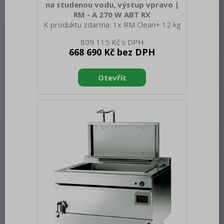
na studenou vodu, výstup vpravo |
RM - A 270 W ABT RX
K produktu zdarma: 1x RM Clean+ 12 kg
(00012271) a 1x RM Rinse+ 10 kg
809 115 Kč
(00012273) Sap kód: 00014493 Šířka
668 690 Kč bez DPH
netto [mm]: 2519 Hloubka netto [mm]:
770 Výška netto [mm]: 1615 Hmotnost
netto [kg]: 383.00 Šířka brutto [mm]:
3100 Hloubka brutto [mm]: 920 Výška
brutto [mm]: 1850 Hmotnost brutto
[kg]: 420.00 Typ spotřebiče: Elektrické
zařízení Typ ovládání: Digitální Materiál:
AISI 304 Příkon elektrický [kW]: 37.700
Napájení: 400 V / 3N - 50 Hz Počet
programů: 4 Otevírání zařízení: