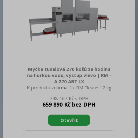
Ano Řízení vlhkosti: MeteoSystem -
regulace na základ
Myčka tunelová 270 košů za hodinu
na horkou vodu, výstup vlevo | RM -
A 270 ABT LX
K produktu zdarma: 1x RM Clean+ 12 kg
(00012271) a 1x RM Rinse+ 10 kg
798 467 Kč
(00012273) Sap kód: 00010034 Šířka
659 890 Kč bez DPH
netto [mm]: 2820 Hloubka netto [mm]:
770 Výška netto [mm]: 1615 Hmotnost
netto [kg]: 383.00 Šířka brutto [mm]:
2500 Hloubka brutto [mm]: 920 Výška
brutto [mm]: 1800 Hmotnost brutto
[kg]: 420.00 Typ spotřebiče: Elektrické