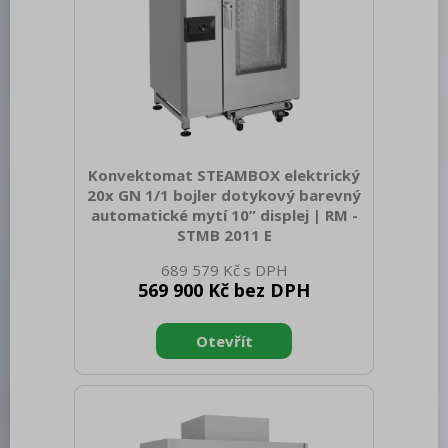
Konvektomat STEAMBOX elektrický
20x GN 1/1 bojler dotykový barevný
automatické mytí 10” displej | RM -
STMB 2011 E
Sap kód: 00038577 Šířka netto [mm]:
689 579 Kč
995 Hloubka netto [mm]: 835 Výška
569 900 Kč bez DPH
netto [mm]: 1850 Hmotnost netto [kg]:
260.00 Šířka brutto [mm]: 1150 Hloubka
brutto [mm]: 1050 Výška brutto [mm]:
2100 Hmotnost brutto [kg]: 290.00 Typ
spotřebiče: Elektrické zařízení Příkon
elektrický [kW]: 28.300 Napájení: 400 V /
3N - 50 Hz Materiál: AISI 304 Vnější
barva zařízení: Nerezové Nastavitelné