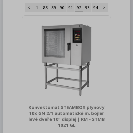
<
1
88
89
90
91
92
93
94
>
Roboty, příprava masa a zeleniny
Pizza program
Konvektomaty
Šokery
Chlazení
Mycí program
Salamandry
Regálový systém
Drop In - Monoblok
Konvektomat STEAMBOX plynový
Bufety, drop-in, vitríny, výdejní vany a
vodní lázně
10x GN 2/1 automatické m. bojler
levé dveře 10” displej | RM - STMB
RM
1021 GL
Sap kód: 00038553 Šířka netto [mm]: