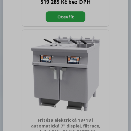
519 285 Kč bez DPH
brutto [mm]: 1050 Výška brutto [mm]:
1895 Hmotnost brutto [kg]: 283.00 Typ
spotřebiče: Elektrické zařízení Materiál:
AISI 304 Vnější barva zařízení: Nerezové
Otevírání zařízení: Panty vpravo Příkon
elektrický [kW]: 2.390 Napájení: 400 V /
3N - 50 Hz Typ ovládání: Dotykové
Velikost displeje: 9 Chladivo: R452a
Počet GN / EN
Fritéza elektrická 18+18 l
automatická 7” displej, filtrace,