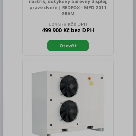
Chlazení
nástřik, dotykový barevný displej,
pravé dveře | REDFOX - MPD 2011
Mycí program
GRAM
Sap kód: 00020602 Šířka netto [mm]:
Změkčovače
604 879 Kč
995 Hloubka netto [mm]: 835 Výška
499 900 Kč bez DPH
netto [mm]: 1850 Hmotnost netto [kg]:
Distribuce jídel, gastronádoby
270.00 Šířka brutto [mm]: 1150 Hloubka
brutto [mm]: 1050 Výška brutto [mm]:
Barové zařízení, kávovary
2100 Hmotnost brutto [kg]: 300.00 Typ
spotřebiče: Plynové zařízení Příkon
REDFOX
elektrický [kW]: 0.300 Napájení: 230 V /
1N - 50 Hz Výkon plynový [kW]: 36.000
Druh připojení plynu: Zemní plyn, propan
butan Materiál: AISI 304 Vnější barva
zařízení: Nerezové Šířka vnitřní části
zařízení [mm