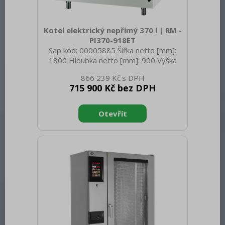
Kotel elektrický nepřímý 370 l | RM -
PI370-918ET
Sap kód: 00005885 Šířka netto [mm]:
1800 Hloubka netto [mm]: 900 Výška
netto [mm]: 900 Hmotnost netto [kg]:
866 239 Kč
390.00 Šířka brutto [mm]: 1800 Hloubka
715 900 Kč bez DPH
brutto [mm]: 900 Výška brutto [mm]:
1000 Hmotnost brutto [kg]: 410.00 Typ
spotřebiče: Elektrické zařízení
Konstruční typ zařízení: Stacionární
Příkon elektrický [kW]: 36.000 Napájení:
400 V / 3N - 50 Hz Stupeň krytí
ovládacích prvků: IPX4 Vnější barva
zařízení: Nerezové Materiál: AISI 304
Kontrolky: chodu a nahřátí Pr