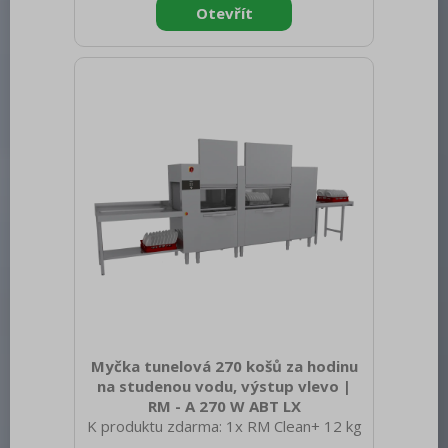
netto [kg]: 383.00 Šířka brutto [mm]:
2500 Hloubka brutto [mm]: 920 Výška
brutto [mm]: 1800 Hmotnost brutto
[kg]: 420.00 Typ spotřebiče: Elektrické
zařízení Typ ovládání: Digitální Materiál:
AISI 304 Příkon elektrický [kW]: 28.200
Napájení: 400 V / 3N - 50 Hz Počet
programů: 4 Otevírání zařízení:
Myčka tunelová 270 košů za hodinu
na studenou vodu, výstup vlevo |
RM - A 270 W ABT LX
K produktu zdarma: 1x RM Clean+ 12 kg
(00012271) a 1x RM Rinse+ 10 kg