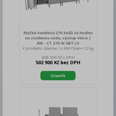
Myčka tunelová 270 košů za hodinu
na studenou vodu, výstup vlevo |
RM - CT 270 W ABT LX
K produktu zdarma: 1x RM Clean+ 12 kg
(00012271) a 1x RM Rinse+ 10 kg
608 509 Kč
(00012273) Sap kód: 00013729 Šířka
502 900 Kč bez DPH
netto [mm]: 1968 Hloubka netto [mm]:
770 Výška netto [mm]: 1615 Hmotnost
netto [kg]: 311.00 Šířka brutto [mm]:
2100 Hloubka brutto [mm]: 920 Výška
brutto [mm]: 1850 Hmotnost brutto
[kg]: 348.00 Typ spotřebiče: Elektrické
zařízení Typ ovládání: Digitální Materiál:
AISI 304 Příkon elektrický [kW]: 41.200
Napájení: 400 V / 3N - 50 Hz Počet
programů: 4 Otevírání zařízení: