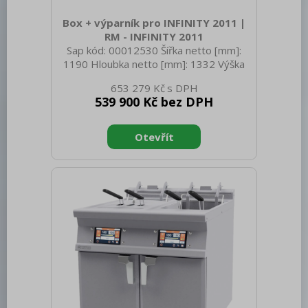
Box + výparník pro INFINITY 2011 |
RM - INFINITY 2011
Sap kód: 00012530 Šířka netto [mm]:
1190 Hloubka netto [mm]: 1332 Výška
netto [mm]: 2490 Hmotnost netto [kg]:
653 279 Kč
518.00 Šířka brutto [mm]: 1110 Hloubka
539 900 Kč bez DPH
brutto [mm]: 2310 Výška brutto [mm]:
900 Hmotnost brutto [kg]: 538.00 Typ
spotřebiče: Elektrické zařízení Materiál:
AISI 304 Vnější barva zařízení: Nerezové
Příkon elektrický [kW]: 3.250 Napájení:
400 V / 3N - 50 Hz Typ ovládání:
Dotykové Velikost displeje: 9" Chladivo:
R452a Počet GN / EN zařízení: 20
Velikost GN / EN zař