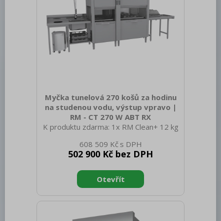
Myčka tunelová 270 košů za hodinu
na studenou vodu, výstup vpravo |
RM - CT 270 W ABT RX
K produktu zdarma: 1x RM Clean+ 12 kg
(00012271) a 1x RM Rinse+ 10 kg
608 509 Kč
(00012273) Sap kód: 00014487 Šířka
502 900 Kč bez DPH
netto [mm]: 1968 Hloubka netto [mm]:
770 Výška netto [mm]: 1615 Hmotnost
netto [kg]: 311.00 Šířka brutto [mm]:
2100 Hloubka brutto [mm]: 920 Výška
brutto [mm]: 1850 Hmotnost brutto
[kg]: 348.00 Typ spotřebiče: Elektrické
zařízení Typ ovládání: Digitální Materiál: