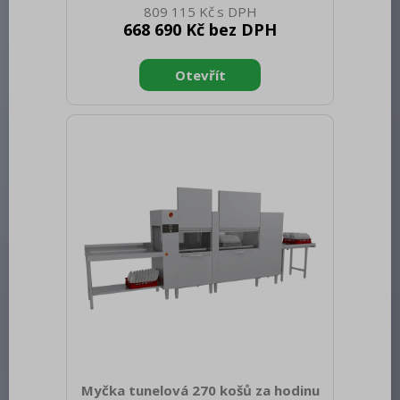
809 115 Kč
(00012273) Sap kód: 00013731 Šířka
668 690 Kč bez DPH
netto [mm]: 2519 Hloubka netto [mm]:
770 Výška netto [mm]: 1615 Hmotnost
netto [kg]: 383.00 Šířka brutto [mm]:
3100 Hloubka brutto [mm]: 920 Výška
brutto [mm]: 1850 Hmotnost brutto
[kg]: 420.00 Typ spotřebiče: Elektrické
zařízení Typ ovládání: Digitální Materiál:
AISI 304 Příkon elektrický [kW]: 37.700
Napájení: 400 V / 3N - 50 Hz Počet
programů: 4 Otevírání zařízení:
Myčka tunelová 270 košů za hodinu