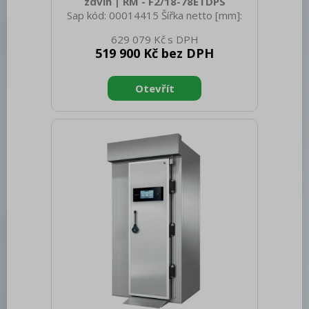
zdvih | RM - F2/18-78ETDPS
Sap kód: 00014415 Šířka netto [mm]:
800 Hloubka netto [mm]: 705 Výška
629 079 Kč
netto [mm]: 900 Hmotnost netto [kg]:
519 900 Kč bez DPH
137.00 Šířka brutto [mm]: 830 Hloubka
brutto [mm]: 770 Výška brutto [mm]:
1110 Hmotnost brutto [kg]: 149.00 Typ
spotřebiče: Elektrické zařízení
Konstruční typ zařízení: S podestavbou
Příkon elektrický [kW]: 33.100 Napájení:
400 V / 3N - 50 Hz Stupeň krytí
ovládacích prvků: IPX5 Vnější barva
zařízení: Nerezové Materiál: AISI 304
Typ vrchní desky: Prolisovaná - k