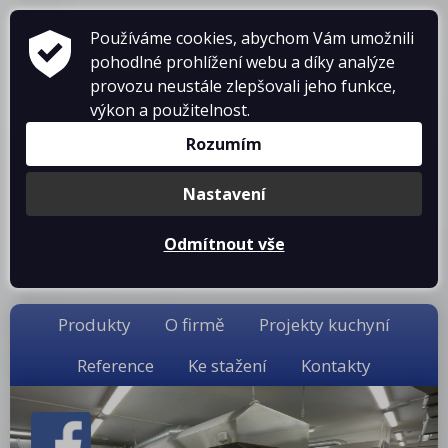
ZAŘÍZENÍ PRO GASTRONOMII
Používáme cookies, abychom Vám umožnili
pohodlné prohlížení webu a díky analýze
prodej • montáž • servis
provozu neustále zlepšovali jeho funkce,
telefon: 475 601 323
výkon a použitelnost.
Rozumím
Nastavení
Odmítnout vše
Košík je prázdný
Produkty
O firmě
Projekty kuchyní
Reference
Ke stažení
Kontakty