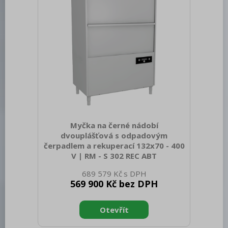
nožičky: Ano Řízení vlhkosti:
MeteoSystem - regulace na základě
přímého měření vlhkosti v
Myčka na černé nádobí
dvouplášťová s odpadovým
čerpadlem a rekuperací 132x70 - 400
V | RM - S 302 REC ABT
K produktu zdarma: 1x RM Clean+ 12 kg
689 579 Kč
(00012271) a 1x RM Rinse+ 10 kg
569 900 Kč bez DPH
(00012273) Sap kód: 00011977 Šířka
netto [mm]: 1465 Hloubka netto [mm]:
850 Výška netto [mm]: 2187 Hmotnost
netto [kg]: 327.00 Šířka brutto [mm]:
1630 Hloubka brutto [mm]: 980 Výška