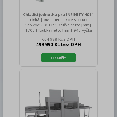
Chladicí jednotka pro INFINITY 4011
tichá | RM - UNIT 9 HP SILENT
Sap kód: 00011990 Šířka netto [mm]:
1705 Hloubka netto [mm]: 945 Výška
netto [mm]: 1500 Hmotnost netto [kg]:
604 988 Kč
250.00 Šířka brutto [mm]: 1900 Hloubka
499 990 Kč bez DPH
brutto [mm]: 1080 Výška brutto [mm]:
1729 Hmotnost brutto [kg]: 260.00 Typ
spotřebiče: Elektrické zařízení Příkon
elektrický [kW]: 5.420 Napájení: 400 V /
3N - 50 Hz Chladivo: R452a Průřez
vodičů CU [mm²]: 1