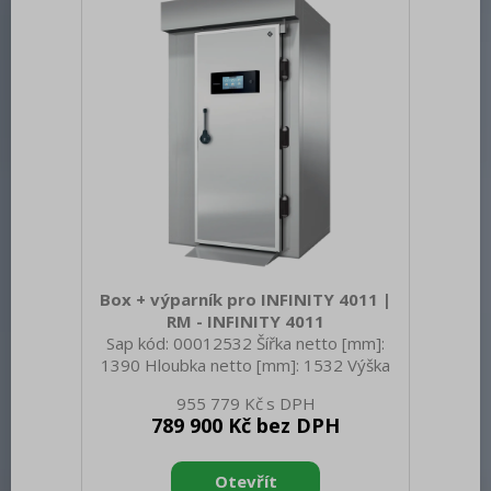
krytí ovládacích prvků: IPX4 Vnější barva
zařízen
Box + výparník pro INFINITY 4011 |
RM - INFINITY 4011
Sap kód: 00012532 Šířka netto [mm]:
1390 Hloubka netto [mm]: 1532 Výška
netto [mm]: 2490 Hmotnost netto [kg]:
955 779 Kč
595.00 Šířka brutto [mm]: 1310 Hloubka
789 900 Kč bez DPH
brutto [mm]: 2310 Výška brutto [mm]:
900 Hmotnost brutto [kg]: 615.00 Typ
spotřebiče: Elektrické zařízení Materiál: