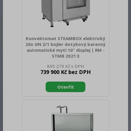
Konvektomat STEAMBOX elektrický
20x GN 2/1 bojler dotykový barevný
automatické mytí 10” displej | RM -
STMB 2021 E
Sap kód: 00038578 Šířka netto [mm]:
895 279 Kč
1200 Hloubka netto [mm]: 910 Výška
739 900 Kč bez DPH
netto [mm]: 1850 Hmotnost netto [kg]:
360.00 Šířka brutto [mm]: 1320 Hloubka
brutto [mm]: 1130 Výška brutto [mm]:
2100 Hmotnost brutto [kg]: 390.00 Typ
spotřebiče: Elektrické zařízení Příkon
elektrický [kW]: 54.100 Napájení: 400 V /
3N - 50 Hz Materiál: AISI 304 Vnější
barva zařízení: Nerezové Nastavitelné
nožičky: Ano Řízení vlhkosti:
MeteoSystem - regulace na základě