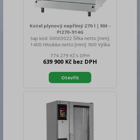
Kotel plynový nepřímý 270 l | RM -
PI270-914G
Sap kód: 00003022 Šířka netto [mm]:
1400 Hloubka netto [mm]: 900 Výška
netto [mm]: 900 Hmotnost netto [kg]:
774 279 Kč
340.00 Šířka brutto [mm]: 1400 Hloubka
639 900 Kč bez DPH
brutto [mm]: 900 Výška brutto [mm]:
950 Hmotnost brutto [kg]: 360.00 Typ
spotřebiče: Plynové zařízení Konstruční
typ zařízení: Stacionární Napájení: 230 V
/ 1N - 50 Hz Výkon plynový [kW]: 44.000
Zapalování: Elektrické Druh připojení
plynu: Propan butan, zemní plyn Stupeň
krytí ovládacích prvků: IPX4 Vnější barva
zařízen