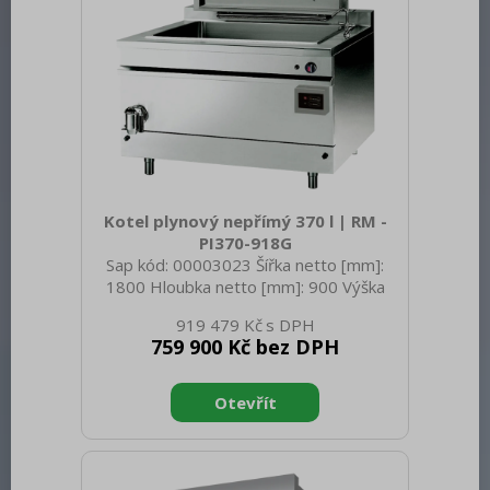
přímého měření vlhkosti v
Kotel plynový nepřímý 370 l | RM -
PI370-918G
Sap kód: 00003023 Šířka netto [mm]:
1800 Hloubka netto [mm]: 900 Výška
netto [mm]: 900 Hmotnost netto [kg]:
919 479 Kč
400.00 Šířka brutto [mm]: 1800 Hloubka
759 900 Kč bez DPH
brutto [mm]: 900 Výška brutto [mm]:
950 Hmotnost brutto [kg]: 420.00 Typ
spotřebiče: Plynové zařízení Konstruční
typ zařízení: Stacionární Napájení: 230 V
/ 1N - 50 Hz Výkon plynový [kW]: 61.000
Zapalování: Elektrické Druh připojení
plynu: Propan butan, zemní plyn Stupeň