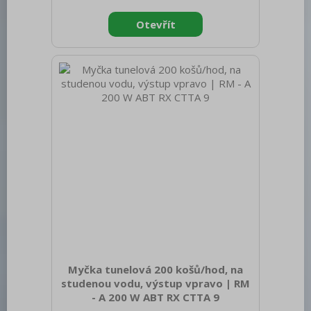
brutto [mm]: 970 Výška brutto [mm]:
1110 Hmotnost brutto [kg]: 166.00 Typ
spotřebiče: Elektrické zařízení
Konstruční typ zařízení: S podestavbou
Příkon elektrický [kW]: 45.300 Napájení:
400 V / 3N - 50 Hz Stupeň krytí
ovládacích prvků: IPX5 Vnější barva
zařízení: Nerezové Materiál: AISI 304
Kontrolky: chodu a nahřátí Typ v
Myčka tunelová 200 košů/hod, na
studenou vodu, výstup vpravo | RM
- A 200 W ABT RX CTTA 9