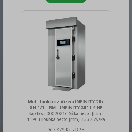
AISI 304 Vnější barva zařízení: Nerezové
Příkon elektrický [kW]: 5.420 Napájení:
400 V / 3N - 50 Hz Typ ovládání:
Dotykové Velikost displeje: 9" Chladivo:
R452a Počet GN / EN zařízení: 40
Velikost GN / EN zař
Multifunkční zařízení INFINITY 20x
GN 1/1 | RM - INFINITY 2011 4 HP
Sap kód: 00020216 Šířka netto [mm]:
1190 Hloubka netto [mm]: 1332 Výška
netto [mm]: 2490 Hmotnost netto [kg]:
967 879 Kč
574.80 Šířka brutto [mm]: 1110 Hloubka