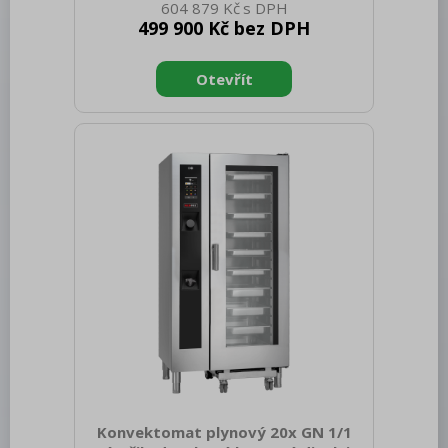
Redfox
604 879 Kč
1150 Hloubka netto [mm]: 845 Výška
499 900 Kč bez DPH
netto [mm]: 1115 Hmotnost netto [kg]:
REDFOX 600
220.00 Šířka brutto [mm]: 1320 Hloubka
brutto [mm]: 1130 Výška brutto [mm]:
REDFOX 700
1240 Hmotnost brutto [kg]: 250.00 Typ
spotřebiče: Elektrické zařízení Příkon
REDFOX 900
elektrický [kW]: 3.300 Napájení: 230 V /
Volně stojící moduly
1N - 50 Hz Druh připojení plynu: Zemní
plyn Materiál: AISI 304 Vnější barva
Nerezový program
zařízení: Nerezové Nastavitelné nožičky:
Ano Řízení vlhkosti: MeteoSystem -
Stolní zařízení
regulace na zákla
Příprava masa a zeleniny
Pizza program
Konvektomaty
Trouby pro rychlou přípravu
Šokery
Konvektomat plynový 20x GN 1/1