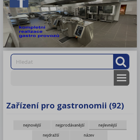
AKCE
RM gastro
Zařízení pro gastronomii (92)
RM LOTUS 600
nejnovější
nejprodávanější
nejlevnější
RM LOTUS 700
nejdražší
název
RM LOTUS 900