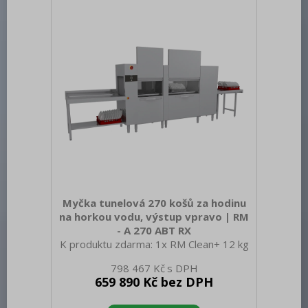
zařízení Typ ovládání: Digitální Materiál:
AISI 304 Příkon elektrický [kW]: 28.200
Napájení: 400 V / 3N - 50 Hz Počet
programů: 4 Otevírání zařízení:
Myčka tunelová 270 košů za hodinu
na horkou vodu, výstup vpravo | RM
- A 270 ABT RX
K produktu zdarma: 1x RM Clean+ 12 kg
(00012271) a 1x RM Rinse+ 10 kg
798 467 Kč
(00012273) Sap kód: 00014495 Šířka
659 890 Kč bez DPH
netto [mm]: 2820 Hloubka netto [mm]:
770 Výška netto [mm]: 1615 Hmotnost