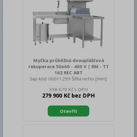
Myčka průběžná dvouplášťová
rekuperace 50x60 - 400 V | RM - TT
162 REC ABT
Sap kód: 00011299 Šířka netto [mm]:
835 Hloubka netto [mm]: 788 Výška
338 679 Kč
netto [mm]: 2265 Hmotnost netto [kg]:
279 900 Kč bez DPH
120.00 Šířka brutto [mm]: 838 Hloubka
brutto [mm]: 885 Výška brutto [mm]:
2314 Hmotnost brutto [kg]: 130.00 Typ
spotřebiče: Elektrické zařízení Typ
ovládání: Digitální Materiál: Nerez Příkon
elektrický [kW]: 11.000 Napájení: 400 V /
3N - 50 Hz Počet programů: 13