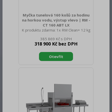
Myčka tunelová 160 košů za hodinu
na horkou vodu, výstup vlevo | RM -
CT 160 ABT LX
K produktu zdarma: 1x RM Clean+ 12 kg
(00012271) a 1x RM Rinse+ 10 kg
385 869 Kč
(00012273) Sap kód: 00010031 Šířka
318 900 Kč bez DPH
netto [mm]: 1150 Hloubka netto [mm]:
770 Výška netto [mm]: 1588 Hmotnost
netto [kg]: 192.00 Šířka brutto [mm]:
1280 Hloubka brutto [mm]: 920 Výška
brutto [mm]: 1800 Hmotnost brutto
[kg]: 218.00 Typ spotřebiče: Elektrické
zařízení Typ ovládání: Digitální Materiál:
AISI 304 Příkon elektrický [kW]: 22.200
Napájení: 400 V / 3N - 50 Hz Počet
programů: 4 Otevírání zařízení: