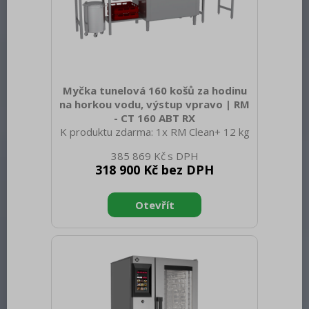
Myčka tunelová 160 košů za hodinu
na horkou vodu, výstup vpravo | RM
- CT 160 ABT RX
K produktu zdarma: 1x RM Clean+ 12 kg
(00012271) a 1x RM Rinse+ 10 kg
385 869 Kč
(00012273) Sap kód: 00014491 Šířka
318 900 Kč bez DPH
netto [mm]: 1150 Hloubka netto [mm]:
770 Výška netto [mm]: 1588 Hmotnost
netto [kg]: 192.00 Šířka brutto [mm]:
1280 Hloubka brutto [mm]: 920 Výška
brutto [mm]: 1800 Hmotnost brutto
[kg]: 218.00 Typ spotřebiče: Elektrické
zařízení Typ ovládání: Digitální Materiál:
AISI 304 Příkon elektrický [kW]: 22.200
Napájení: 400 V / 3N - 50 Hz Počet
programů: 4 Otevírání zařízení: