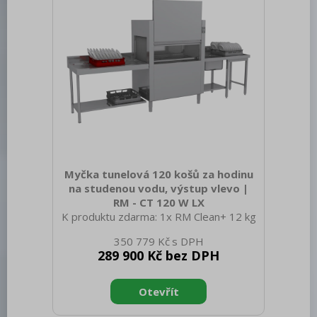
zařízení: Nerezové Materiál: AISI 304
Kontrolky: chodu a nahřátí Typ v
Myčka tunelová 120 košů za hodinu
na studenou vodu, výstup vlevo |
RM - CT 120 W LX
K produktu zdarma: 1x RM Clean+ 12 kg
(00012271) a 1x RM Rinse+ 10 kg
350 779 Kč
(00012273) Sap kód: 00013727 Šířka
289 900 Kč bez DPH
netto [mm]: 1150 Hloubka netto [mm]:
770 Výška netto [mm]: 1615 Hmotnost
netto [kg]: 176.00 Šířka brutto [mm]:
1280 Hloubka brutto [mm]: 920 Výška
brutto [mm]: 1800 Hmotnost brutto