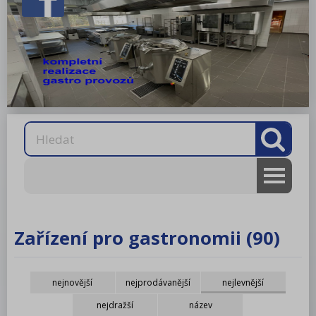
AKCE
RM gastro
Zařízení pro gastronomii (90)
RM LOTUS 600
nejnovější
nejprodávanější
nejlevnější
RM LOTUS 700
nejdražší
název
RM LOTUS 900