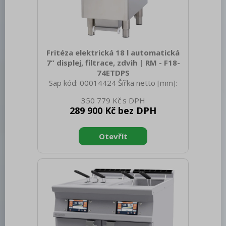
Fritéza elektrická 18 l automatická
7” displej, filtrace, zdvih | RM - F18-
74ETDPS
Sap kód: 00014424 Šířka netto [mm]:
400 Hloubka netto [mm]: 705 Výška
350 779 Kč
netto [mm]: 900 Hmotnost netto [kg]:
289 900 Kč bez DPH
75.00 Šířka brutto [mm]: 430 Hloubka
brutto [mm]: 770 Výška brutto [mm]:
1110 Hmotnost brutto [kg]: 83.00 Typ
spotřebiče: Elektrické zařízení
Konstruční typ zařízení: S podestavbou
Příkon elektrický [kW]: 16.550 Napájení:
400 V / 3N - 50 Hz Stupeň krytí
ovládacích prvků: IPX5 Vnější barva
zařízení: Nerezové Materiál: AISI 304
Typ vrchní desky: Prolisovaná - kom