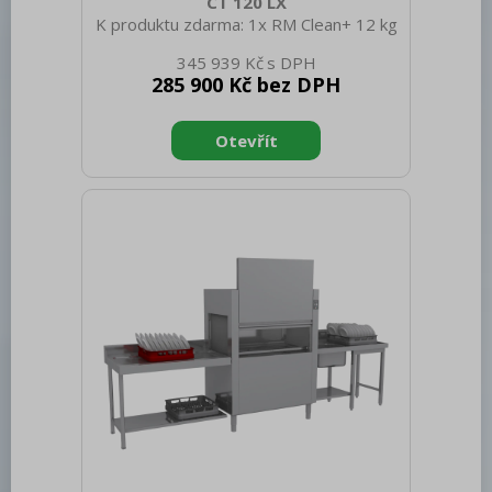
CT 120 LX
K produktu zdarma: 1x RM Clean+ 12 kg
(00012271) a 1x RM Rinse+ 10 kg
345 939 Kč
(00012273) Sap kód: 00010030 Šířka
285 900 Kč bez DPH
netto [mm]: 1150 Hloubka netto [mm]:
770 Výška netto [mm]: 1588 Hmotnost
netto [kg]: 176.00 Šířka brutto [mm]:
1280 Hloubka brutto [mm]: 920 Výška
brutto [mm]: 1800 Hmotnost brutto
[kg]: 202.00 Typ spotřebiče: Elektrické
zařízení Typ ovládání: Digitální Materiál:
AISI 304 Příkon elektrický [kW]: 22.000
Napájení: 400 V / 3N - 50 Hz Počet
programů: 2 Otevírání zařízení: