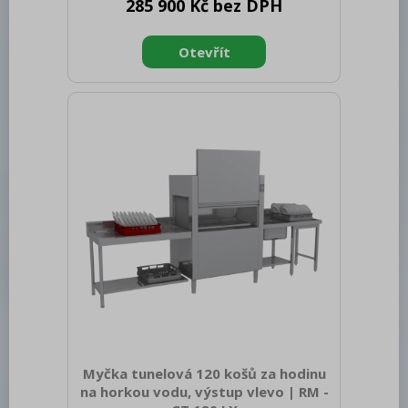
285 900 Kč bez DPH
netto [mm]: 788 Hloubka netto [mm]:
835 Výška netto [mm]: 2265 Hmotnost
netto [kg]: 125.00 Šířka brutto [mm]:
870 Hloubka brutto [mm]: 830 Výška
brutto [mm]: 2314 Hmotnost brutto
[kg]: 135.00 Typ spotřebiče: Elektrické
zařízení Typ ovládání: Digitální Materiál:
Nerez Příkon elektrický [kW]: 11.000
Napájení: 400 V / 3N - 50 Hz Počet
programů: 13 Otevírání zařízení: Vykl
Myčka tunelová 120 košů za hodinu
na horkou vodu, výstup vlevo | RM -