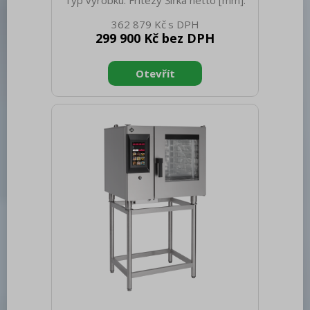
Typ výrobku: Fritézy Šířka netto [mm]:
400 Hloubka netto [mm]: 900 Výška
362 879 Kč
netto [mm]: 900 Hmotnost netto [kg]:
299 900 Kč bez DPH
80.00 Šířka brutto [mm]: 430 Hloubka
brutto [mm]: 970 Výška brutto [mm]:
1110 Hmotnost brutto [kg]: 89.00 Typ
spotřebiče: Elektrické zařízení
Konstruční typ zařízení: S podestavbou
Příkon elektrický [kW]: 16.550 Napájení:
400 V / 3N - 50 Hz Stupeň krytí
ovládacích prvků: IPX5 Barva zařízení:
Nerezové Materiál: AISI 304 Kontrolky:
chodu a nahřátí Typ vrchní d