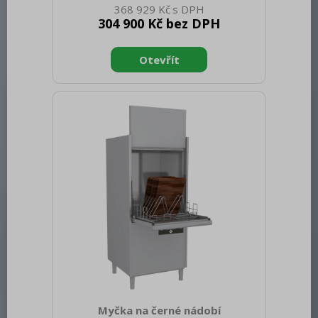
368 929 Kč
netto [mm]: 900 Hmotnost netto [kg]:
304 900 Kč bez DPH
80.00 Šířka brutto [mm]: 430 Hloubka
brutto [mm]: 970 Výška brutto [mm]:
1110 Hmotnost brutto [kg]: 92.00 Typ
spotřebiče: Elektrické zařízení
Konstruční typ zařízení: S podestavbou
Příkon elektrický [kW]: 22.650 Napájení:
400 V / 3N - 50 Hz Stupeň krytí
ovládacích prvků: IPX5 Vnější barva
zařízení: Nerezové Materiál: AISI 304
Kontrolky: chodu a nahřátí Typ vrc
Myčka na černé nádobí