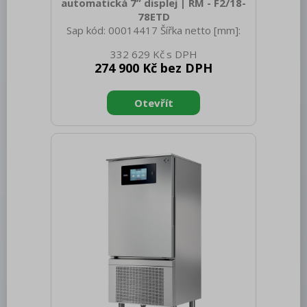
Chlazení
automatická 7” displej | RM - F2/18-
78ETD
Mycí program
Sap kód: 00014417 Šířka netto [mm]:
800 Hloubka netto [mm]: 705 Výška
Změkčovače
332 629 Kč
netto [mm]: 900 Hmotnost netto [kg]:
274 900 Kč bez DPH
97.00 Šířka brutto [mm]: 830 Hloubka
Distribuce jídel, gastronádoby
brutto [mm]: 770 Výška brutto [mm]:
1110 Hmotnost brutto [kg]: 109.00 Typ
Barové zařízení, kávovary
spotřebiče: Elektrické zařízení
Konstruční typ zařízení: S podestavbou
REDFOX
Příkon elektrický [kW]: 31.900 Napájení:
400 V / 3N - 50 Hz Stupeň krytí
ovládacích prvků: IPX5 Vnější barva
zařízení: Nerezové Materiál: AISI 304
Typ vrchní desky: Prolisovaná - ko