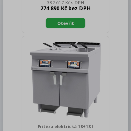
Redfox
332 617 Kč
100.00 Šířka brutto [mm]: 870 Hloubka
274 890 Kč bez DPH
brutto [mm]: 920 Výška brutto [mm]:
REDFOX 600
1850 Hmotnost brutto [kg]: 110.00
Materiál: AISI 304 Doplňující informace:
REDFOX 700
elektrický ventilátor objem vzduchu:
1400 m³ Napájení: 400 V / 3N - 50 Hz
REDFOX 900
Příkon elektrický [kW]: 9.550 Průřez
Volně stojící moduly
vodičů CU [mm²]: 2
Nerezový program
Stolní zařízení
Příprava masa a zeleniny
Pizza program
Konvektomaty
Trouby pro rychlou přípravu
Šokery
Fritéza elektrická 18+18 l