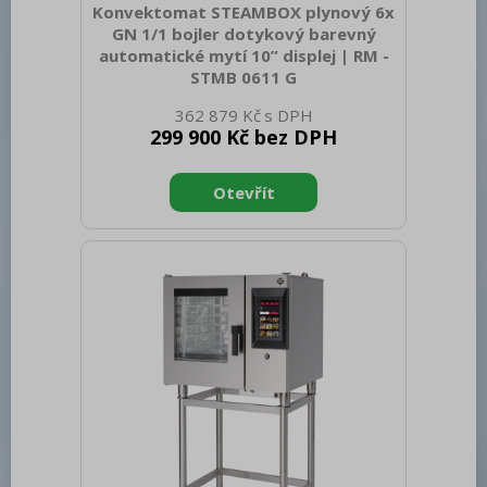
Konvektomat STEAMBOX plynový 6x
GN 1/1 bojler dotykový barevný
automatické mytí 10” displej | RM -
STMB 0611 G
Sap kód: 00038548 Šířka netto [mm]:
362 879 Kč
860 Hloubka netto [mm]: 795 Výška
299 900 Kč bez DPH
netto [mm]: 835 Hmotnost netto [kg]:
135.00 Šířka brutto [mm]: 955 Hloubka
brutto [mm]: 920 Výška brutto [mm]:
1020 Hmotnost brutto [kg]: 156.00 Typ
spotřebiče: Elektrické zařízení Příkon
elektrický [kW]: 1.400 Napájení: 230 V /
1N - 50 Hz Druh připojení plynu: Zemní
plyn Materiál: AISI 304 Vnější barva
zařízení: Nerezové Nastavitelné nožičky:
Ano Řízení vlhkosti: MeteoSystem -
regulace na základě