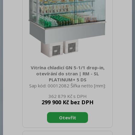
Napájení: 400 V / 3N - 50 Hz Počet
programů: 11 Otevírání zařízení: V
Vitrína chladicí GN 5-1/1 drop-in,
otevírání do stran | RM - SL
PLATINUM+ 5 DS
Sap kód: 00012082 Šířka netto [mm]:
1819 Hloubka netto [mm]: 760 Výška
362 879 Kč
netto [mm]: 1210 Hmotnost netto [kg]:
299 900 Kč bez DPH
157.00 Šířka brutto [mm]: 1883 Hloubka
brutto [mm]: 860 Výška brutto [mm]:
1830 Hmotnost brutto [kg]: 166.00 Typ
spotřebiče: Elektrické zařízení Typ
bufetu: PLATINUM - dynamicky chlazená
vitrína Typ vlastností zařízení: Chlazené