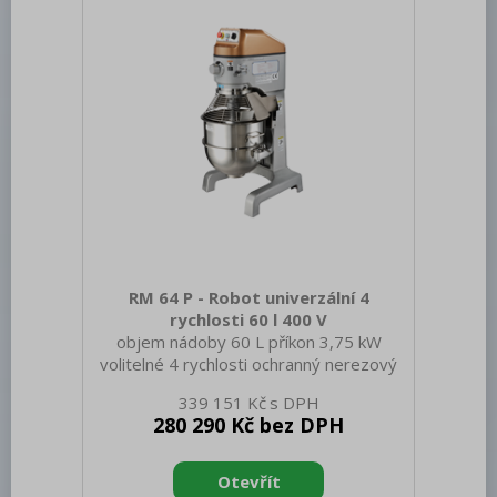
Otevírání zařízení: Vyklápěcí nahoru
Světlá výška dveří [mm]: 465
Nastavitelné nožičky: Ano P
RM 64 P - Robot univerzální 4
rychlosti 60 l 400 V
objem nádoby 60 L příkon 3,75 kW
volitelné 4 rychlosti ochranný nerezový
kryt s násypným otvorem robustní
339 151 Kč
konstrukce automatický zdvih nádoby
280 290 Kč bez DPH
planetové uložení nástavců dokonalé
promísení obsahu nádoby bez její
rotace total stop časovač bezpečnostní