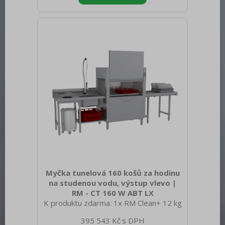
1275 Hmotnost brutto [kg]: 175.00 Typ
spotřebiče: Elektrické zařízení Příkon
elektrický [kW]: 16.700 Napájení: 400 V /
3N - 50 Hz Materiál: AISI 304 Vnější
barva zařízení: Nerezové Nastavitelné
nožičky: Ano Řízení vlhkosti:
MeteoSystem - regulace na základě
přímého měření vlhkosti v ko
Myčka tunelová 160 košů za hodinu
na studenou vodu, výstup vlevo |
RM - CT 160 W ABT LX
K produktu zdarma: 1x RM Clean+ 12 kg
(00012271) a 1x RM Rinse+ 10 kg
395 543 Kč
(00012273) Sap kód: 00013728 Šířka