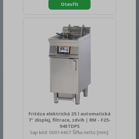
1110 Hmotnost brutto [kg]: 126.00 Typ
spotřebiče: Elektrické zařízení
Konstruční typ zařízení: S podestavbou
Příkon elektrický [kW]: 44.100 Napájení:
400 V / 3N - 50 Hz Vnější barva zařízení:
Nerezové Materiál: AISI 304 Kontrolky:
chodu a nahřátí Typ vrchní desky:
Prolisovaná - komfortní
Fritéza elektrická 25 l automatická
7” displej, filtrace, zdvih | RM - F25-
94ETDPS
Sap kód: 00014407 Šířka netto [mm]:
400 Hloubka netto [mm]: 900 Výška