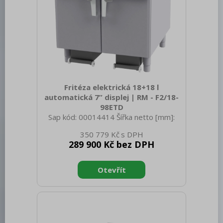
Fritéza elektrická 18+18 l
automatická 7” displej | RM - F2/18-
98ETD
Sap kód: 00014414 Šířka netto [mm]:
800 Hloubka netto [mm]: 900 Výška
350 779 Kč
netto [mm]: 900 Hmotnost netto [kg]:
289 900 Kč bez DPH
104.00 Šířka brutto [mm]: 200 Hloubka
brutto [mm]: 970 Výška brutto [mm]:
1110 Hmotnost brutto [kg]: 118.00 Typ
spotřebiče: Elektrické zařízení
Konstruční typ zařízení: S podestavbou
Příkon elektrický [kW]: 31.900 Napájení:
400 V / 3N - 50 Hz Stupeň krytí
ovládacích prvků: IPX5 Vnější barva