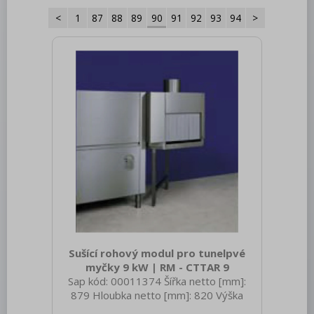
<
1
87
88
89
90
91
92
93
94
>
Roboty, příprava masa a zeleniny
Pizza program
Konvektomaty
Šokery
Chlazení
Mycí program
Salamandry
Regálový systém
Drop In - Monoblok
Sušící rohový modul pro tunelpvé
Bufety, drop-in, vitríny, výdejní vany a
vodní lázně
myčky 9 kW | RM - CTTAR 9
Sap kód: 00011374 Šířka netto [mm]:
RM
879 Hloubka netto [mm]: 820 Výška
netto [mm]: 1775 Hmotnost netto [kg]: