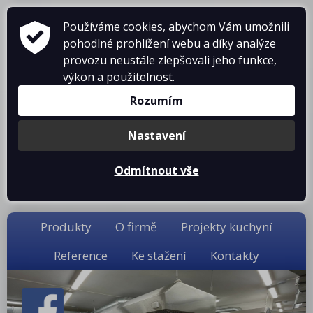
ZAŘÍZENÍ PRO GASTRONOMII
Používáme cookies, abychom Vám umožnili
pohodlné prohlížení webu a díky analýze
prodej • montáž • servis
provozu neustále zlepšovali jeho funkce,
telefon: 475 601 323
výkon a použitelnost.
Rozumím
Nastavení
Odmítnout vše
Košík je prázdný
Produkty
O firmě
Projekty kuchyní
Reference
Ke stažení
Kontakty