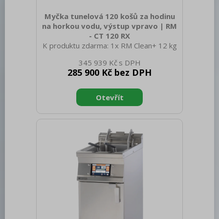
Myčka tunelová 120 košů za hodinu
na horkou vodu, výstup vpravo | RM
- CT 120 RX
K produktu zdarma: 1x RM Clean+ 12 kg
(00012271) a 1x RM Rinse+ 10 kg
345 939 Kč
(00012273) Sap kód: 00014492 Šířka
285 900 Kč bez DPH
netto [mm]: 1150 Hloubka netto [mm]:
770 Výška netto [mm]: 1588 Hmotnost
netto [kg]: 176.00 Šířka brutto [mm]:
1280 Hloubka brutto [mm]: 920 Výška
brutto [mm]: 1800 Hmotnost brutto
[kg]: 202.00 Typ spotřebiče: Elektrické
zařízení Typ ovládání: Digitální Materiál:
AISI 304 Příkon elektrický [kW]: 22.000
Napájení: 400 V / 3N - 50 Hz Počet
programů: 2 Otevírání zařízení: