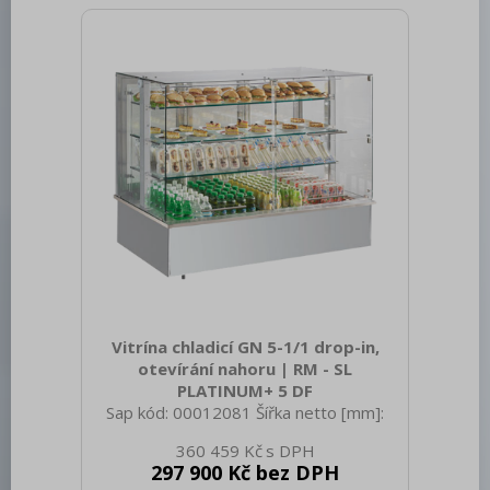
[kg]: 202.00 Typ spotřebiče: Elektrické
zařízení Typ ovládání: Digitální Materiál:
AISI 304 Příkon elektrický [kW]: 28.500
Napájení: 400 V / 3N - 50 Hz Počet
programů: 2 Otevírání zařízení:
Vitrína chladicí GN 5-1/1 drop-in,
otevírání nahoru | RM - SL
PLATINUM+ 5 DF
Sap kód: 00012081 Šířka netto [mm]:
1819 Hloubka netto [mm]: 760 Výška
360 459 Kč
netto [mm]: 1210 Hmotnost netto [kg]:
297 900 Kč bez DPH
157.00 Šířka brutto [mm]: 1883 Hloubka