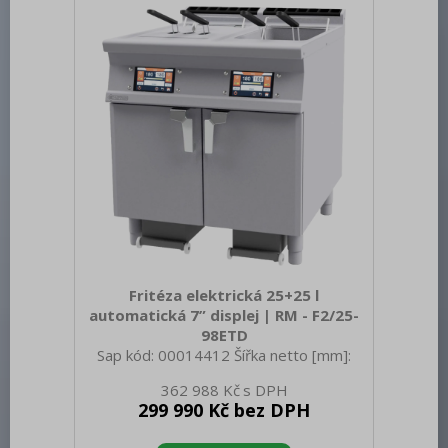
Vnější barva zařízení: Nerezové Příkon
elektrický [kW]: 0.494 Napájení: 230 V /
1N - 50 Hz Počet GN / EN zařízení: 5
Velikost GN / EN
Fritéza elektrická 25+25 l
automatická 7” displej | RM - F2/25-
98ETD
Sap kód: 00014412 Šířka netto [mm]:
800 Hloubka netto [mm]: 900 Výška
362 988 Kč
netto [mm]: 900 Hmotnost netto [kg]:
299 990 Kč bez DPH
110.00 Šířka brutto [mm]: 830 Hloubka
brutto [mm]: 970 Výška brutto [mm]: