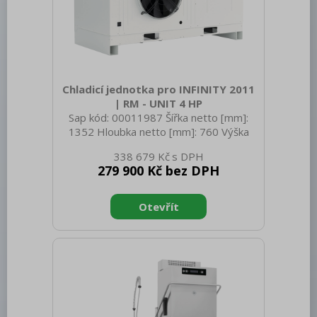
Chladicí jednotka pro INFINITY 2011
| RM - UNIT 4 HP
Sap kód: 00011987 Šířka netto [mm]:
1352 Hloubka netto [mm]: 760 Výška
netto [mm]: 892 Hmotnost netto [kg]:
338 679 Kč
159.00 Šířka brutto [mm]: 1520 Hloubka
279 900 Kč bez DPH
brutto [mm]: 825 Výška brutto [mm]:
1064 Hmotnost brutto [kg]: 169.00 Typ
spotřebiče: Elektrické zařízení Příkon
elektrický [kW]: 3.250 Napájení: 400 V /
3N - 50 Hz Chladivo: R452a Průřez
vodičů CU [mm²]: 1