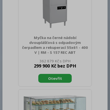
Myčka na černé nádobí
dvouplášťová s odpadovým
čerpadlem a rekuperací 55x61 - 400
V | RM - S 157 REC ABT
K produktu zdarma: 1x RM Clean+ 12 kg
362 879 Kč
(00012271) a 1x RM Rinse+ 10 kg
299 900 Kč bez DPH
(00012273) Sap kód: 00011971 Šířka
netto [mm]: 720 Hloubka netto [mm]:
780 Výška netto [mm]: 2156 Hmotnost
netto [kg]: 199.00 Šířka brutto [mm]:
870 Hloubka brutto [mm]: 890 Výška
brutto [mm]: 2200 Hmotnost brutto
[kg]: 209.00 Typ spotřebiče: Elektrické
zařízení Typ ovládání: Digitální Materiál:
AISI 304 Příkon elektrický [kW]: 10.500