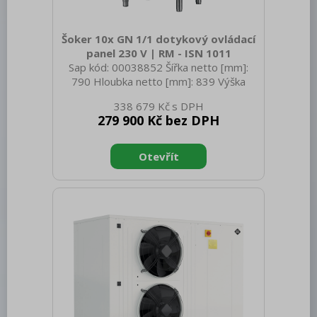
Šoker 10x GN 1/1 dotykový ovládací
panel 230 V | RM - ISN 1011
Sap kód: 00038852 Šířka netto [mm]:
790 Hloubka netto [mm]: 839 Výška
netto [mm]: 1650 Hmotnost netto [kg]:
338 679 Kč
156.00 Šířka brutto [mm]: 846 Hloubka
279 900 Kč bez DPH
brutto [mm]: 860 Výška brutto [mm]:
1780 Hmotnost brutto [kg]: 177.00 Typ
spotřebiče: Elektrické zařízení Materiál:
AISI 304 Vnější barva zařízení: Nerezové
Otevírání zařízení: Panty vlevo Příkon
elektrický [kW]: 1.386 Napájení: 230 V /
1N - 50 Hz Typ ovládání: Dotykové
Velikost displeje: 9" Chladivo: R290
Počet GN / EN za