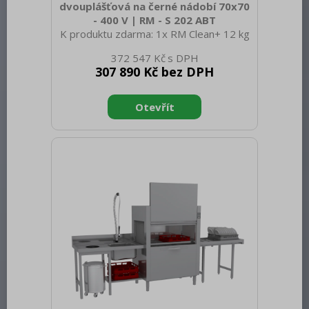
dvouplášťová na černé nádobí 70x70
- 400 V | RM - S 202 ABT
K produktu zdarma: 1x RM Clean+ 12 kg
(00012271) a 1x RM Rinse+ 10 kg
372 547 Kč
(00012273) Sap kód: 00011972 Šířka
307 890 Kč bez DPH
netto [mm]: 850 Hloubka netto [mm]:
850 Výška netto [mm]: 1930 Hmotnost
netto [kg]: 181.00 Šířka brutto [mm]:
1000 Hloubka brutto [mm]: 950 Výška
brutto [mm]: 2200 Hmotnost brutto
[kg]: 191.00 Typ spotřebiče: Elektrické
zařízení Typ ovládání: Digitální Materiál:
AISI 304 Příkon elektrický [kW]: 18.700
Napájení: 400 V / 3N - 50 Hz Počet
programů: 8 Otevírání zařízení: V