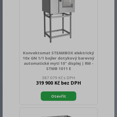
Konvektomat STEAMBOX elektrický
10x GN 1/1 bojler dotykový barevný
automatické mytí 10” displej | RM -
STMB 1011 E
Sap kód: 00038575 Šířka netto [mm]:
387 079 Kč
860 Hloubka netto [mm]: 795 Výška
319 900 Kč bez DPH
netto [mm]: 1115 Hmotnost netto [kg]:
140.00 Šířka brutto [mm]: 955 Hloubka
brutto [mm]: 920 Výška brutto [mm]:
1275 Hmotnost brutto [kg]: 175.00 Typ
spotřebiče: Elektrické zařízení Příkon
elektrický [kW]: 16.700 Napájení: 400 V /
3N - 50 Hz Materiál: AISI 304 Vnější