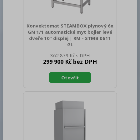
Konvektomat STEAMBOX plynový 6x
GN 1/1 automatické myt bojler levé
dveře 10” displej | RM - STMB 0611
GL
Sap kód: 00038549 Šířka netto [mm]:
362 879 Kč
890 Hloubka netto [mm]: 795 Výška
299 900 Kč bez DPH
netto [mm]: 835 Hmotnost netto [kg]:
135.00 Šířka brutto [mm]: 955 Hloubka
brutto [mm]: 920 Výška brutto [mm]:
1020 Hmotnost brutto [kg]: 156.00 Typ
spotřebiče: Elektrické zařízení Příkon
elektrický [kW]: 1.400 Napájení: 230 V /
1N - 50 Hz Druh připojení plynu: Zemní
plyn Materiál: AISI 304 Vnější barva
zařízení: Nerezové Nastavitelné nožičky:
Ano Řízení vlhkosti: MeteoSystem -
regulace na základě