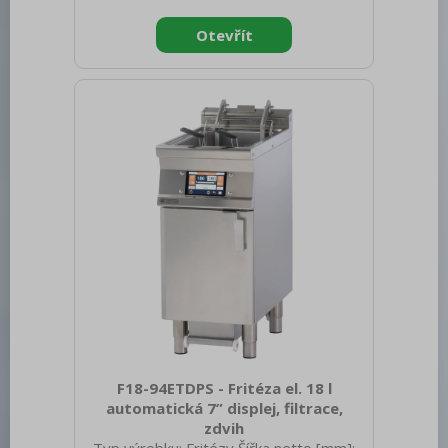
brutto [mm]: 860 Výška brutto [mm]:
1830 Hmotnost brutto [kg]: 168.00 Typ
spotřebiče: Elektrické zařízení Typ
bufetu: PLATINUM - dynamicky chlazená
vitrína Typ vlastností zařízení: Chlazené
Vnější barva zařízení: Nerezové Příkon
elektrický [kW]: 0.494 Napájení: 230 V /
1N - 50 Hz Počet GN / EN zařízení: 5
Velikost GN / EN
F18-94ETDPS - Fritéza el. 18 l
automatická 7” displej, filtrace,
zdvih