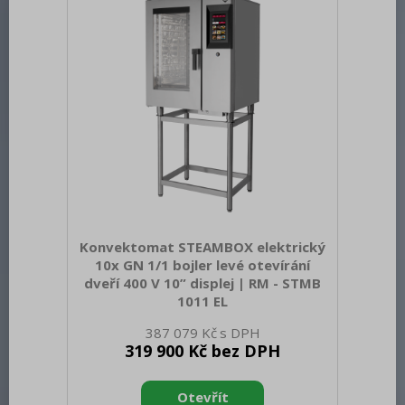
barva zařízení: Nerezové Nastavitelné
nožičky: Ano Řízení vlhkosti:
MeteoSystem - regulace na základě
přímého měření vlhkosti v ko
Konvektomat STEAMBOX elektrický
10x GN 1/1 bojler levé otevírání
dveří 400 V 10” displej | RM - STMB
1011 EL
Sap kód: 00038546 Šířka netto [mm]:
387 079 Kč
890 Hloubka netto [mm]: 795 Výška
319 900 Kč bez DPH
netto [mm]: 1115 Hmotnost netto [kg]:
140.00 Šířka brutto [mm]: 955 Hloubka
brutto [mm]: 920 Výška brutto [mm]: