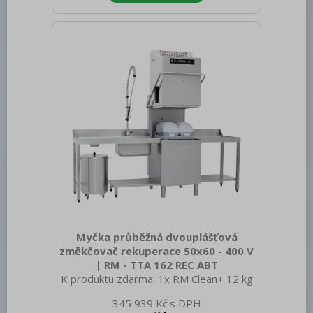
mikrospínače součástí zařízení jsou
metla, hák, míchač a manipulační vozík
kotlíku možnost dokoupení snadno
vyměnitelných nástrojů - mlýnku na
maso, krouhače zeleniny a kotlíku 40 l s
redukcí 400 V / 3N - 50 Hz
Myčka průběžná dvouplášťová
změkčovač rekuperace 50x60 - 400 V
| RM - TTA 162 REC ABT
K produktu zdarma: 1x RM Clean+ 12 kg
(00012271) a 1x RM Rinse+ 10 kg
345 939 Kč
(00012273) Sap kód: 00011301 Šířka