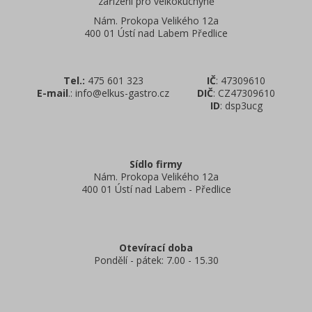
zařízení pro velkokuchyně
Nám. Prokopa Velikého 12a
400 01 Ústí nad Labem Předlice
Tel.:
475 601 323
IČ
: 47309610
E-mail
.: info@elkus-gastro.cz
DIČ
: CZ47309610
ID
: dsp3ucg
Sídlo firmy
Nám. Prokopa Velikého 12a
400 01 Ústí nad Labem - Předlice
Otevírací doba
Pondělí - pátek: 7.00 - 15.30