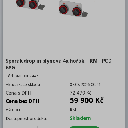
RM 700 DROP-IN
Stolní sporáky
Sklokeramické
Plynové
Elektrické
Indukční
Tálové
Sporák drop-in plynová 4x hořák | RM - PCD-
Grilovací desky
68G
Příslušenství
Kód:
RM00007445
Vodní lázně
Aktualizace skladu
07.08.2026 00:21
Fritézy
Cena s DPH
72 479 Kč
Vařiče těstovin
59 900 Kč
Cena bez DPH
Trouby elektrické
Výrobce
RM
Udržovač hranolek
Skladem
Smažicí pánve
Dostupnost produktu
Vodní grily