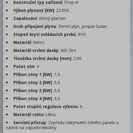
Konstruční typ zařízení
: Drop-in
Pizza program
Výkon plynový [kW]
: 22.000
Zapalování
: Věčný plamen
Konvektomaty
Druh připojení plynu
: Zemní plyn, propan butan
Trouby pro rychlou přípravu
Stupeň krytí ovládacích prvků
: IPX5
Šokery
Materiál
: Nerez
Materiál vrchní desky
: AISI 304
Chlazení
Tloušťka vrchní desky [mm]
: 2.00
Mycí program
Počet zón
: 4
Změkčovače
Příkon zóny 1 [kW]
: 7,5
Příkon zóny 2 [kW]
: 5,5
Distribuce jídel, gastronádoby
Příkon zóny 3 [kW]
: 5,5
Barové zařízení, kávovary
Příkon zóny 4 [kW]
: 3,5
Počet stupňů regulace výkonu
: 6
REDFOX
Materiál roštu
: Litina
Servisní přístup
: Zepředu odejmutím čelního panelu a
nádob na odpadní tekutiny