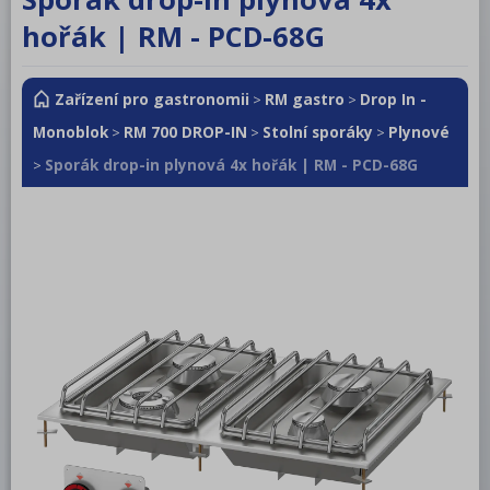
RM LOTUS 600
hořák | RM - PCD-68G
RM LOTUS 700
Zařízení pro gastronomii
RM gastro
Drop In -
RM LOTUS 900
>
>
Monoblok
RM 700 DROP-IN
Stolní sporáky
Plynové
>
>
>
Roboty, příprava masa a zeleniny
Sporák drop-in plynová 4x hořák | RM - PCD-68G
>
Pizza program
Konvektomaty
Šokery
Chlazení
Mycí program
Salamandry
Regálový systém
Drop In - Monoblok