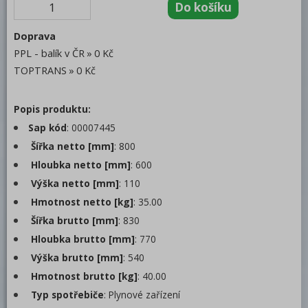
Lávové grily
RM 900 DROP-IN
Doprava
PPL - balík v ČR
0 Kč
Bufety, drop-in, vitríny, výdejní vany a
TOPTRANS
0 Kč
vodní lázně
RM
Popis produktu:
Redfox
Sap kód
: 00007445
Šířka netto [mm]
: 800
REDFOX 600
Hloubka netto [mm]
: 600
REDFOX 700
Výška netto [mm]
: 110
REDFOX 900
Hmotnost netto [kg]
: 35.00
Šířka brutto [mm]
: 830
Volně stojící moduly
Hloubka brutto [mm]
: 770
Nerezový program
Výška brutto [mm]
: 540
Stolní zařízení
Hmotnost brutto [kg]
: 40.00
Typ spotřebiče
: Plynové zařízení
Příprava masa a zeleniny