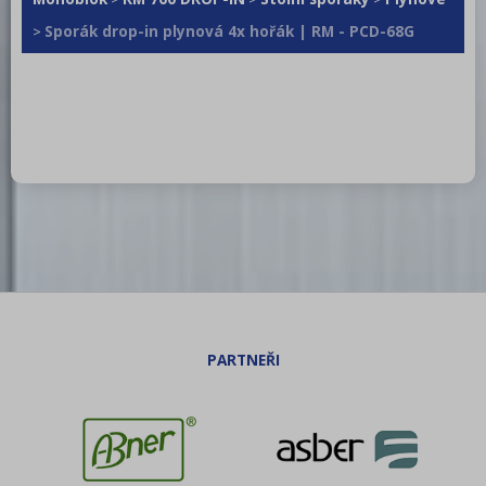
Sporák drop-in plynová 4x hořák | RM - PCD-68G
>