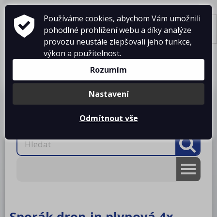
Používáme cookies, abychom Vám umožnili
pohodlné prohlížení webu a díky analýze
Tisk
provozu neustále zlepšovali jeho funkce,
výkon a použitelnost.
Košík je prázdný
Rozumím
Nastavení
Produkty
O firmě
Projekty kuchyní
Reference
Ke stažení
Kontakty
Odmítnout vše
AKCE
RM gastro
Sporák drop-in plynová 4x