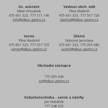
Os. asistent
Vedoucí obch. odd
Milan Křesánek
Plíva Vladimír
475 601 323, 777 111 146
475 601 323, 777 557 726
info@elkus-gastro.cz
obchod@elkus-gastro.cz
Servis
Účetní
Plíva Vlastimil
Skývová Jaroslava
475 601 323, 777 557 725
475 601 323, 775 005 080
servis@elkus-gastro.cz
ucetni@elkus-gastro.cz
Obchodní zástupce
775 005 040
oz@elkus-gastro.cz
Vzduchotechnika - servis a návrhy
Jan Hubáček
777 248 235