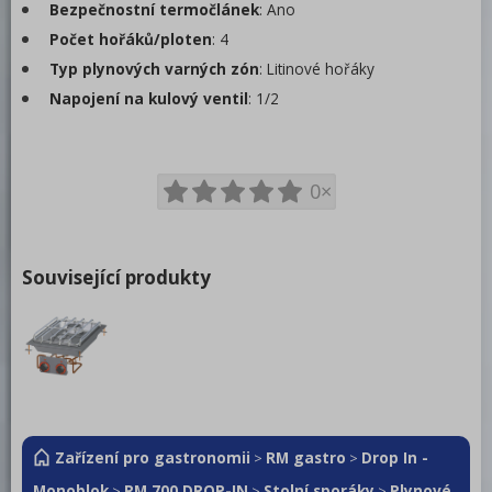
Bezpečnostní termočlánek
: Ano
Počet hořáků/ploten
: 4
Typ plynových varných zón
: Litinové hořáky
Napojení na kulový ventil
: 1/2
0×
Související produkty
Zařízení pro gastronomii
RM gastro
Drop In -
>
>
Monoblok
RM 700 DROP-IN
Stolní sporáky
Plynové
>
>
>