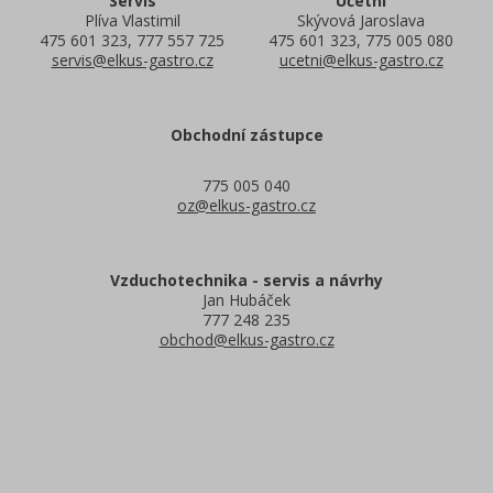
Servis
Účetní
Plíva Vlastimil
Skývová Jaroslava
475 601 323, 777 557 725
475 601 323, 775 005 080
servis@elkus-gastro.cz
ucetni@elkus-gastro.cz
Obchodní zástupce
775 005 040
oz@elkus-gastro.cz
Vzduchotechnika - servis a návrhy
Jan Hubáček
777 248 235
obchod@elkus-gastro.cz