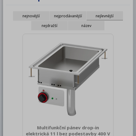
RM LOTUS 600
nejnovější
nejprodávanější
nejlevnější
RM LOTUS 700
nejdražší
název
RM LOTUS 900
Roboty, příprava masa a zeleniny
Pizza program
Konvektomaty
Šokery
Chlazení
Mycí program
Salamandry
Regálový systém
Multifunkční pánev drop-in
Drop In - Monoblok
elektrická 11 l bez podestavby 400 V