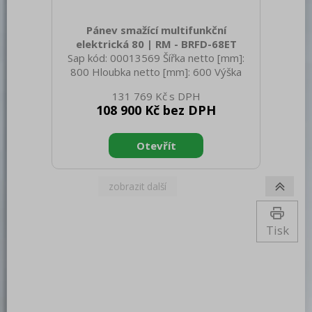
Trouby pro rychlou přípravu
Pánev smažící multifunkční
elektrická 80 | RM - BRFD-68ET
Šokery
Sap kód: 00013569 Šířka netto [mm]:
Chlazení
800 Hloubka netto [mm]: 600 Výška
netto [mm]: 280 Hmotnost netto [kg]:
Mycí program
131 769 Kč
55.00 Šířka brutto [mm]: 1080 Hloubka
108 900 Kč bez DPH
brutto [mm]: 630 Výška brutto [mm]:
Změkčovače
470 Hmotnost brutto [kg]: 65.00 Typ
spotřebiče: Elektrické zařízení
Distribuce jídel, gastronádoby
Konstruční typ zařízení: Drop-in Příkon
elektrický [kW]: 8.000 Napájení: 400 V /
Barové zařízení, kávovary
3N - 50 Hz Stupeň krytí ovládacích
prvků: IPX5 Materiál: AISI 304 Kontrolky:
REDFOX
chodu a nahřátí Objem vany [l]: 11
Rozměr vany [mm x mm x mm]: 700 x
Tisk