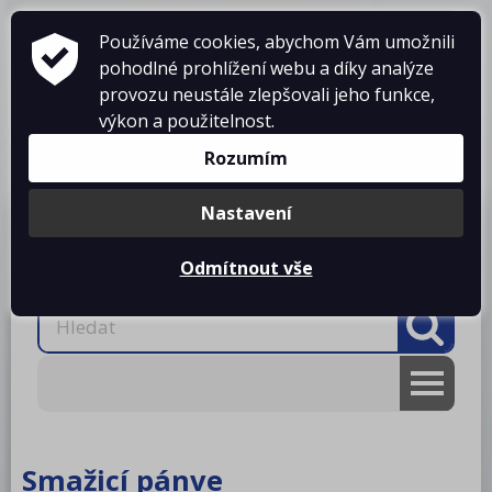
Používáme cookies, abychom Vám umožnili
pohodlné prohlížení webu a díky analýze
provozu neustále zlepšovali jeho funkce,
výkon a použitelnost.
Košík je prázdný
Rozumím
Nastavení
Produkty
O firmě
Projekty kuchyní
Reference
Ke stažení
Kontakty
Odmítnout vše
AKCE
RM gastro
Smažicí pánve