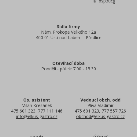
ID
: dsp3ucg
Sídlo firmy
Nám. Prokopa Velikého 12a
400 01 Ústí nad Labem - Předlice
Otevírací doba
Pondělí - pátek: 7.00 - 15.30
Os. asistent
Vedoucí obch. odd
Milan Křesánek
Plíva Vladimír
475 601 323, 777 111 146
475 601 323, 777 557 726
info@elkus-gastro.cz
obchod@elkus-gastro.cz