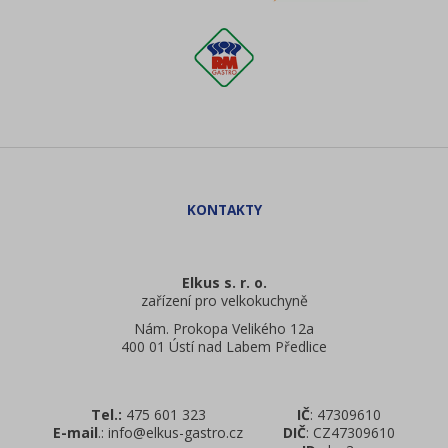
Elkus s. r. o.
zařízení pro velkokuchyně
Nám. Prokopa Velikého 12a
400 01 Ústí nad Labem Předlice
Tel.:
475 601 323
IČ
: 47309610
E-mail
.: info@elkus-gastro.cz
DIČ
: CZ47309610