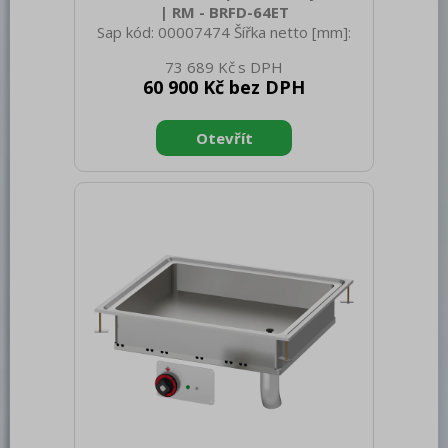
| RM - BRFD-64ET
Bufety, drop-in, vitríny, výdejní vany a
vodní lázně
Sap kód: 00007474 Šířka netto [mm]:
400 Hloubka netto [mm]: 600 Výška
73 689 Kč
RM
netto [mm]: 280 Hmotnost netto [kg]:
60 900 Kč bez DPH
20.00 Šířka brutto [mm]: 430 Hloubka
Redfox
brutto [mm]: 630 Výška brutto [mm]:
470 Hmotnost brutto [kg]: 28.00 Typ
REDFOX 600
spotřebiče: Elektrické zařízení
Konstruční typ zařízení: Drop-in Příkon
REDFOX 700
elektrický [kW]: 4.000 Napájení: 400 V /
3N - 50 Hz Stupeň krytí ovládacích
REDFOX 900
prvků: IPX5 Materiál: AISI 304 Kontrolky:
chodu a nahřátí Objem vany [l]: 11
Volně stojící moduly
Rozměr vany [mm x mm x mm]: 300 x
Nerezový program
Stolní zařízení
Příprava masa a zeleniny
Pizza program
Konvektomaty