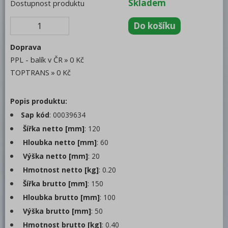
Skladem
Dostupnost produktu
Bufety, drop-in, vitríny, výdejní vany a
vodní lázně
RM
Doprava
Redfox
PPL - balík v ČR
0 Kč
REDFOX 600
TOPTRANS
0 Kč
REDFOX 700
Popis produktu:
REDFOX 900
Sap kód
: 00039634
Šířka netto [mm]
Volně stojící moduly
: 120
Hloubka netto [mm]
: 60
Nerezový program
Výška netto [mm]
: 20
Stolní zařízení
Hmotnost netto [kg]
: 0.20
Šířka brutto [mm]
: 150
Příprava masa a zeleniny
Hloubka brutto [mm]
: 100
Pizza program
Výška brutto [mm]
: 50
Konvektomaty
Hmotnost brutto [kg]
: 0.40