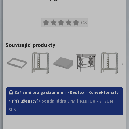
Manuální
Digitální
0×
Příslušenství
Chemie konvektomaty RM
Související produkty
Trouby pro rychlou přípravu
Šokery
Chlazení
Mycí program
Zařízení pro gastronomii
Redfox
Konvektomaty
>
>
Změkčovače
Příslušenství
Sonda jádra EPM | REDFOX - STSON
>
>
Distribuce jídel, gastronádoby
SLN
Barové zařízení, kávovary
REDFOX