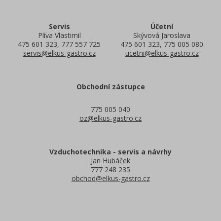
Servis
Účetní
Plíva Vlastimil
Skývová Jaroslava
475 601 323, 777 557 725
475 601 323, 775 005 080
servis@elkus-gastro.cz
ucetni@elkus-gastro.cz
Obchodní zástupce
775 005 040
oz@elkus-gastro.cz
Vzduchotechnika - servis a návrhy
Jan Hubáček
777 248 235
obchod@elkus-gastro.cz