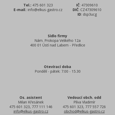
Tel.:
475 601 323
IČ
: 47309610
E-mail
.: info@elkus-gastro.cz
DIČ
: CZ47309610
ID
: dsp3ucg
Sídlo firmy
Nám. Prokopa Velikého 12a
400 01 Ústí nad Labem - Předlice
Otevírací doba
Pondělí - pátek: 7.00 - 15.30
Os. asistent
Vedoucí obch. odd
Milan Křesánek
Plíva Vladimír
475 601 323, 777 111 146
475 601 323, 777 557 726
info@elkus-gastro.cz
obchod@elkus-gastro.cz