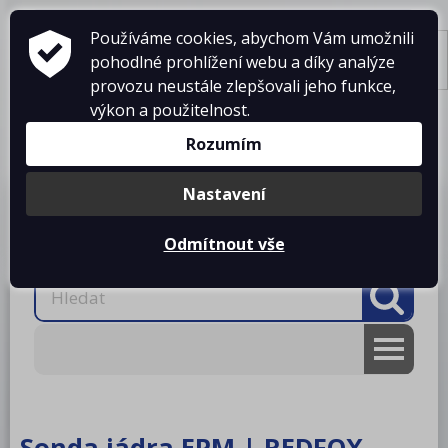
Používáme cookies, abychom Vám umožnili
pohodlné prohlížení webu a díky analýze
Tisk
provozu neustále zlepšovali jeho funkce,
výkon a použitelnost.
Košík je prázdný
Rozumím
Nastavení
Produkty
O firmě
Projekty kuchyní
Reference
Ke stažení
Kontakty
Odmítnout vše
AKCE
RM gastro
Sonda jádra EPM | REDFOX -