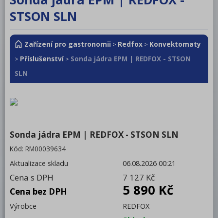
RM LOTUS 600
STSON SLN
RM LOTUS 700
Zařízení pro gastronomii
Redfox
Konvektomaty
RM LOTUS 900
>
>
Příslušenství
Sonda jádra EPM | REDFOX - STSON
>
>
Roboty, příprava masa a zeleniny
SLN
Pizza program
Konvektomaty
Šokery
Sonda jádra EPM | REDFOX - STSON SLN
Chlazení
Kód:
RM00039634
Mycí program
Aktualizace skladu
06.08.2026 00:21
Salamandry
Cena s DPH
7 127 Kč
5 890 Kč
Regálový systém
Cena bez DPH
Výrobce
REDFOX
Drop In - Monoblok