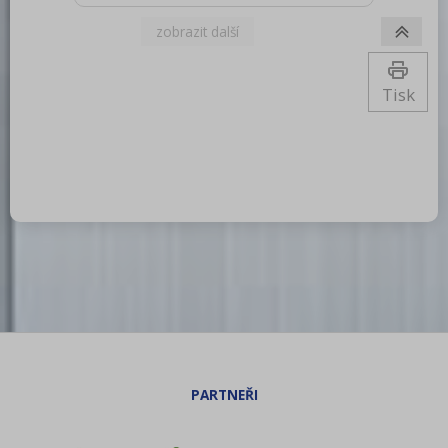
elektrický [kW]: 12.600 Napájení: 400 V /
3N - 50 Hz Materiál: AISI 304 Vnější
barva zařízení: Nerezové Nastavitelné
nožičky: Ano Řízení vlhkosti: Ne
Stohovatelnost: Ano Typ ovládání:
Tisk
Mechanické Typ vývinu páry: