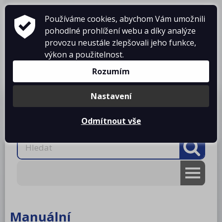
Používáme cookies, abychom Vám umožnili
pohodlné prohlížení webu a díky analýze
provozu neustále zlepšovali jeho funkce,
výkon a použitelnost.
Košík je prázdný
Rozumím
Nastavení
Produkty
O firmě
Projekty kuchyní
Reference
Ke stažení
Kontakty
Odmítnout vše
AKCE
RM gastro
Manuální