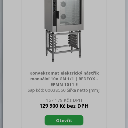
Stohovatelnost: Ano Typ ovládání:
Mechanické Typ vývinu páry: Ná
Konvektomat elektrický nástřik
manuální 10x GN 1/1 | REDFOX -
EPMN 1011 E
Sap kód: 00038560 Šířka netto [mm]:
907 Hloubka netto [mm]: 760 Výška
157 179 Kč
netto [mm]: 1023 Hmotnost netto [kg]:
129 900 Kč bez DPH
100.00 Šířka brutto [mm]: 940 Hloubka
brutto [mm]: 900 Výška brutto [mm]:
1160 Hmotnost brutto [kg]: 130.00 Typ
spotřebiče: Elektrické zařízení Příkon