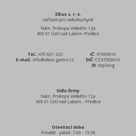
Elkus s. r. o.
zařízení pro velkokuchyně
Nám. Prokopa Velikého 12a
400 01 Ústí nad Labem Předlice
Tel.:
475 601 323
IČ
: 47309610
E-mail
.: info@elkus-gastro.cz
DIČ
: CZ47309610
ID
: dsp3ucg
Sídlo firmy
Nám. Prokopa Velikého 12a
400 01 Ústí nad Labem - Předlice
Otevírací doba
Pondělí - pátek: 7.00 - 15.30