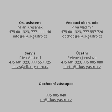
Os. asistent
Vedoucí obch. odd
Milan Křesánek
Plíva Vladimír
475 601 323, 777 111 146
475 601 323, 777 557 726
info@elkus-gastro.cz
obchod@elkus-gastro.cz
Servis
Účetní
Plíva Vlastimil
Skývová Jaroslava
475 601 323, 777 557 725
475 601 323, 775 005 080
servis@elkus-gastro.cz
ucetni@elkus-gastro.cz
Obchodní zástupce
775 005 040
oz@elkus-gastro.cz