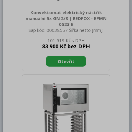
Bufety, drop-in, vitríny, výdejní vany a
vodní lázně
Konvektomat elektrický nástřik
manuální 5x GN 2/3 | REDFOX - EPMN
RM
0523 E
Sap kód: 00038557 Šířka netto [mm]:
Redfox
635 Hloubka netto [mm]: 689 Výška
101 519 Kč
REDFOX 600
netto [mm]: 643 Hmotnost netto [kg]:
83 900 Kč bez DPH
52.00 Šířka brutto [mm]: 810 Hloubka
REDFOX 700
brutto [mm]: 700 Výška brutto [mm]:
780 Hmotnost brutto [kg]: 60.00 Typ
REDFOX 900
spotřebiče: Elektrické zařízení Příkon
elektrický [kW]: 3.300 Napájení: 230 V /
Volně stojící moduly
1N - 50 Hz Materiál: AISI 304 Vnější
barva zařízení: Nerezové Nastavitelné
Nerezový program
nožičky: Ano Řízení vlhkosti: Ne
Stohovatelnost: Ano Typ ovládání:
Stolní zařízení
Mechanické Typ vývinu páry: Nás
Příprava masa a zeleniny
Pizza program
Konvektomaty