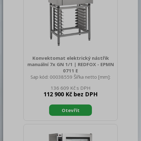
Konvektomat elektrický nástřik
manuální 7x GN 1/1 | REDFOX - EPMN
0711 E
Sap kód: 00038559 Šířka netto [mm]:
907 Hloubka netto [mm]: 760 Výška
136 609 Kč
netto [mm]: 823 Hmotnost netto [kg]:
112 900 Kč bez DPH
95.00 Šířka brutto [mm]: 940 Hloubka
brutto [mm]: 900 Výška brutto [mm]:
970 Hmotnost brutto [kg]: 105.00 Typ
spotřebiče: Elektrické zařízení Příkon
elektrický [kW]: 9.600 Napájení: 400 V /
3N - 50 Hz Materiál: AISI 304 Vnější
barva zařízení: Nerezové Nastavitelné
nožičky: Ano Řízení vlhkosti: Ne