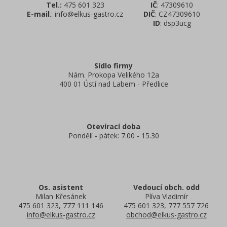
Tel.:
475 601 323
IČ
: 47309610
E-mail
.: info@elkus-gastro.cz
DIČ
: CZ47309610
ID
: dsp3ucg
Sídlo firmy
Nám. Prokopa Velikého 12a
400 01 Ústí nad Labem - Předlice
Otevírací doba
Pondělí - pátek: 7.00 - 15.30
Os. asistent
Vedoucí obch. odd
Milan Křesánek
Plíva Vladimír
475 601 323, 777 111 146
475 601 323, 777 557 726
info@elkus-gastro.cz
obchod@elkus-gastro.cz