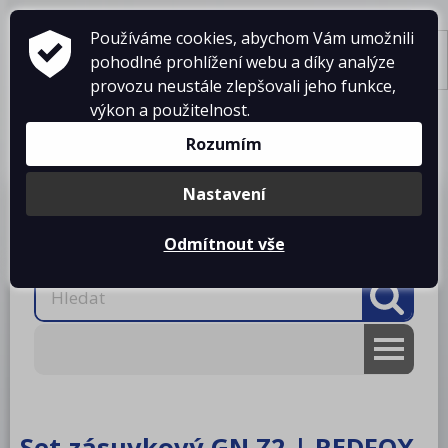
Používáme cookies, abychom Vám umožnili
pohodlné prohlížení webu a díky analýze
Tisk
provozu neustále zlepšovali jeho funkce,
výkon a použitelnost.
Košík je prázdný
Rozumím
Nastavení
Produkty
O firmě
Projekty kuchyní
Reference
Ke stažení
Kontakty
Odmítnout vše
AKCE
RM gastro
Set zásuvkový GN Z2 | REDFOX