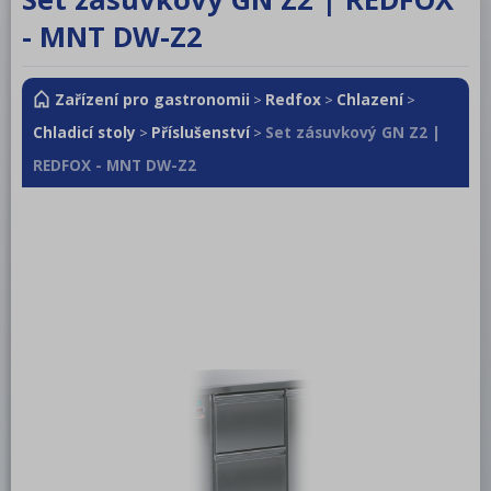
RM LOTUS 600
- MNT DW-Z2
RM LOTUS 700
Zařízení pro gastronomii
Redfox
Chlazení
RM LOTUS 900
>
>
>
Chladicí stoly
Příslušenství
Set zásuvkový GN Z2 |
>
>
Roboty, příprava masa a zeleniny
REDFOX - MNT DW-Z2
Pizza program
Konvektomaty
Šokery
Chlazení
Mycí program
Salamandry
Regálový systém
Drop In - Monoblok