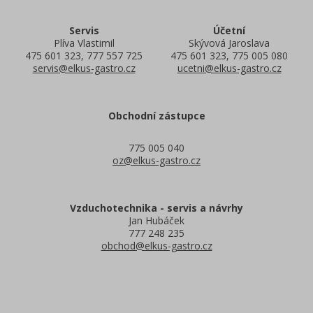
Servis
Účetní
Plíva Vlastimil
Skývová Jaroslava
475 601 323, 777 557 725
475 601 323, 775 005 080
servis@elkus-gastro.cz
ucetni@elkus-gastro.cz
Obchodní zástupce
775 005 040
oz@elkus-gastro.cz
Vzduchotechnika - servis a návrhy
Jan Hubáček
777 248 235
obchod@elkus-gastro.cz