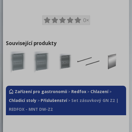
Mycí program
Změkčovače
0×
Distribuce jídel, gastronádoby
Barové zařízení, kávovary
Související produkty
REDFOX
Zařízení pro gastronomii
Redfox
Chlazení
>
>
>
Chladicí stoly
Příslušenství
Set zásuvkový GN Z2 |
>
>
REDFOX - MNT DW-Z2