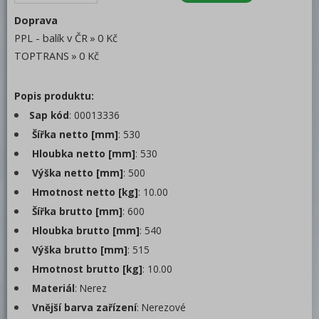
Trouby pro rychlou přípravu
Doprava
PPL - balík v ČR
0 Kč
Šokery
TOPTRANS
0 Kč
Chlazení
Popis produktu:
Chladicí stoly
Sap kód
: 00013336
Saladety
Šířka netto [mm]
: 530
Pizza stoly
Hloubka netto [mm]
: 530
Chladicí stoly
Výška netto [mm]
: 500
Mrazicí stoly
Hmotnost netto [kg]
: 10.00
Příslušenství
Šířka brutto [mm]
: 600
Saladety a chladicí stoly
Hloubka brutto [mm]
: 540
Vitríny chladicí
Výška brutto [mm]
: 515
Hmotnost brutto [kg]
: 10.00
Chladicí a mrazicí skříně
Materiál
: Nerez
Výrobníky ledu
Vnější barva zařízení
: Nerezové