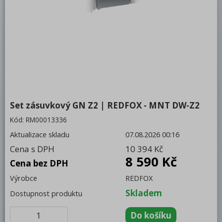
Bufety, drop-in, vitríny, výdejní vany a
vodní lázně
RM
Redfox
REDFOX 600
REDFOX 700
Set zásuvkový GN Z2 | REDFOX - MNT DW-Z2
REDFOX 900
Kód:
RM00013336
Volně stojící moduly
Aktualizace skladu
07.08.2026 00:16
Nerezový program
Cena s DPH
10 394 Kč
8 590 Kč
Stolní zařízení
Cena bez DPH
Výrobce
REDFOX
Příprava masa a zeleniny
Skladem
Dostupnost produktu
Pizza program
Konvektomaty