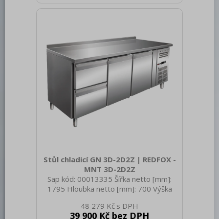
1N - 50 Hz Energetická třída: C Chladivo:
R290 Typ chlazení: Statické s
ventilátorem Materiál: Nerez Vnější
barva zařízení: Nerezové Min teplota
okolí [°C]: 10 Max. teplota
Stůl chladicí GN 3D-2D2Z | REDFOX -
MNT 3D-2D2Z
Sap kód: 00013335 Šířka netto [mm]:
1795 Hloubka netto [mm]: 700 Výška
netto [mm]: 900 Hmotnost netto [kg]:
48 279 Kč
134.00 Šířka brutto [mm]: 1825 Hloubka
39 900 Kč bez DPH
brutto [mm]: 730 Výška brutto [mm]: