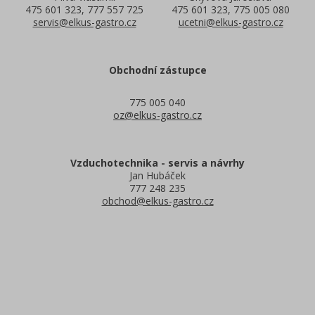
475 601 323, 777 557 725
475 601 323, 775 005 080
servis@elkus-gastro.cz
ucetni@elkus-gastro.cz
Obchodní zástupce
775 005 040
oz@elkus-gastro.cz
Vzduchotechnika - servis a návrhy
Jan Hubáček
777 248 235
obchod@elkus-gastro.cz