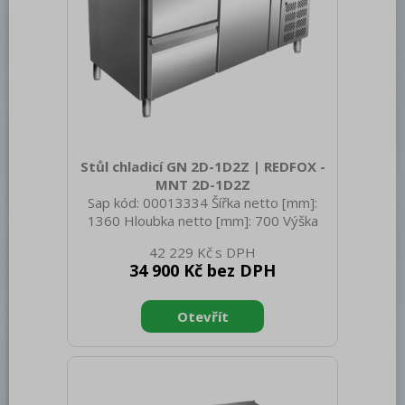
Stůl chladicí GN 2D-1D2Z | REDFOX -
MNT 2D-1D2Z
Sap kód: 00013334 Šířka netto [mm]:
1360 Hloubka netto [mm]: 700 Výška
netto [mm]: 900 Hmotnost netto [kg]:
42 229 Kč
98.00 Šířka brutto [mm]: 1390 Hloubka
34 900 Kč bez DPH
brutto [mm]: 730 Výška brutto [mm]:
950 Hmotnost brutto [kg]: 113.00 Typ
spotřebiče: Elektrické zařízení Příkon
elektrický [kW]: 0.208 Napájení: 230 V /
1N - 50 Hz Energetická třída: B Chladivo:
R290 Typ chlazení: Statické s
ventilátorem Materiál: Nerez Vnější
barva zařízení: Nerezové Min teplota