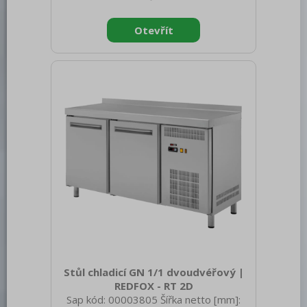
950 Hmotnost brutto [kg]: 151.00 Typ
spotřebiče: Elektrické zařízení Příkon
elektrický [kW]: 0.208 Napájení: 230 V /
1N - 50 Hz Energetická třída: B Chladivo:
R290 Typ chlazení: Statické s
ventilátorem Materiál: Nerez Vnější
barva zařízení: Nerezové Min teplota
okolí [°C]: 18 Max. teplota o
Stůl chladicí GN 1/1 dvoudvéřový |
REDFOX - RT 2D
Sap kód: 00003805 Šířka netto [mm]: