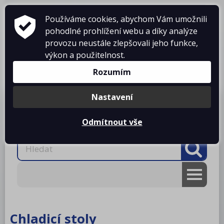
Používáme cookies, abychom Vám umožnili
pohodlné prohlížení webu a díky analýze
provozu neustále zlepšovali jeho funkce,
výkon a použitelnost.
Košík je prázdný
Rozumím
Nastavení
Produkty
O firmě
Projekty kuchyní
Reference
Ke stažení
Kontakty
Odmítnout vše
AKCE
RM gastro
Chladicí stoly