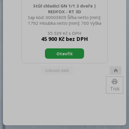
Stůl chladicí GN 1/1 3 dveře |
REDFOX - RT 3D
Sap kód: 00003809 Šířka netto [mm]:
1792 Hloubka netto [mm]: 700 Výška
netto [mm]: 900 Hmotnost netto [kg]:
55 539 Kč
112.00 Šířka brutto [mm]: 1885 Hloubka
45 900 Kč bez DPH
brutto [mm]: 750 Výška brutto [mm]:
1085 Hmotnost brutto [kg]: 124.00 Typ
spotřebiče: Elektrické zařízení Příkon
elektrický [kW]: 0.287 Napájení: 230 V /
1N - 50 Hz Energetická třída: C Chladivo:
R290 Typ chlazení: Dynamické Materiál:
Nerez Min teplota okolí [°C]: 10 Max.
teplota okolí [°C]: 43 Typ vlastností
zařízení 2: Chladi
Tisk