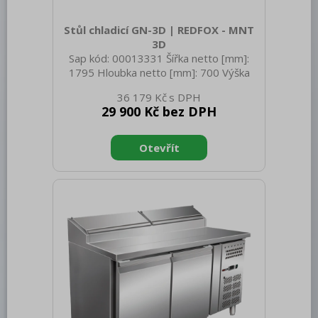
Bufety, drop-in, vitríny, výdejní vany a
vodní lázně
Stůl chladicí GN-3D | REDFOX - MNT
3D
RM
Sap kód: 00013331 Šířka netto [mm]:
1795 Hloubka netto [mm]: 700 Výška
Redfox
netto [mm]: 900 Hmotnost netto [kg]:
36 179 Kč
REDFOX 600
114.00 Šířka brutto [mm]: 1825 Hloubka
29 900 Kč bez DPH
brutto [mm]: 730 Výška brutto [mm]:
REDFOX 700
950 Hmotnost brutto [kg]: 131.00 Typ
spotřebiče: Elektrické zařízení Příkon
REDFOX 900
elektrický [kW]: 0.208 Napájení: 230 V /
1N - 50 Hz Energetická třída: B Chladivo:
Volně stojící moduly
R290 Typ chlazení: Statické s
ventilátorem Materiál: Nerez Vnější
Nerezový program
barva zařízení: Nerezové Min teplota
okolí [°C]: 18 Max. teplota o
Stolní zařízení
Příprava masa a zeleniny
Pizza program
Konvektomaty