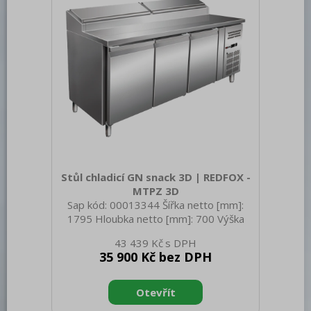
okolí [°C]: 18 Max. teplota ok
Stůl chladicí GN snack 3D | REDFOX -
MTPZ 3D
Sap kód: 00013344 Šířka netto [mm]:
1795 Hloubka netto [mm]: 700 Výška
netto [mm]: 875 Hmotnost netto [kg]:
43 439 Kč
121.00 Šířka brutto [mm]: 1840 Hloubka
35 900 Kč bez DPH
brutto [mm]: 740 Výška brutto [mm]:
1165 Hmotnost brutto [kg]: 146.00 Typ
spotřebiče: Elektrické zařízení Příkon
elektrický [kW]: 0.230 Napájení: 230 V /