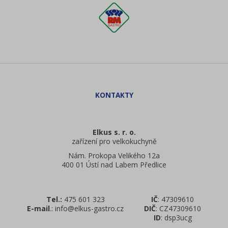
Elkus s. r. o.
zařízení pro velkokuchyně
Nám. Prokopa Velikého 12a
400 01 Ústí nad Labem Předlice
Tel.:
475 601 323
IČ
: 47309610
E-mail
.: info@elkus-gastro.cz
DIČ
: CZ47309610
ID
: dsp3ucg