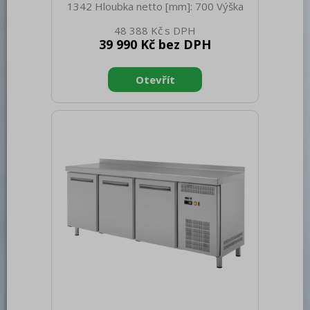
1342 Hloubka netto [mm]: 700 Výška
netto [mm]: 900 Hmotnost netto [kg]:
48 388 Kč
92.00 Šířka brutto [mm]: 1420 Hloubka
39 990 Kč bez DPH
brutto [mm]: 820 Výška brutto [mm]:
1085 Hmotnost brutto [kg]: 105.00 Typ
spotřebiče: Elektrické zařízení Příkon
elektrický [kW]: 0.247 Napájení: 230 V /
1N - 50 Hz Energetická třída: C Chladivo:
R290 Typ chlazení: Dynamické Materiál:
Nerez Min teplota okolí [°C]: 10 Max.
teplota okolí [°C]: 43 Typ vlastností
zařízení 2: Chladic