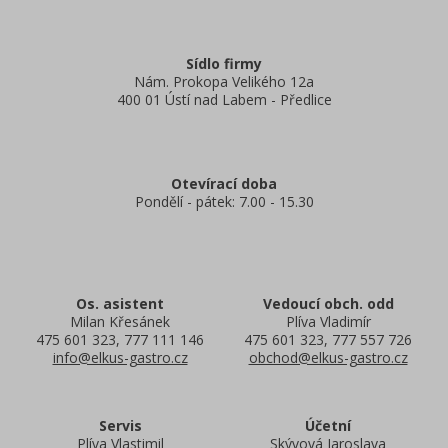
Sídlo firmy
Nám. Prokopa Velikého 12a
400 01 Ústí nad Labem - Předlice
Otevírací doba
Pondělí - pátek: 7.00 - 15.30
Os. asistent
Vedoucí obch. odd
Milan Křesánek
Plíva Vladimír
475 601 323, 777 111 146
475 601 323, 777 557 726
info@elkus-gastro.cz
obchod@elkus-gastro.cz
Servis
Účetní
Plíva Vlastimil
Skývová Jaroslava