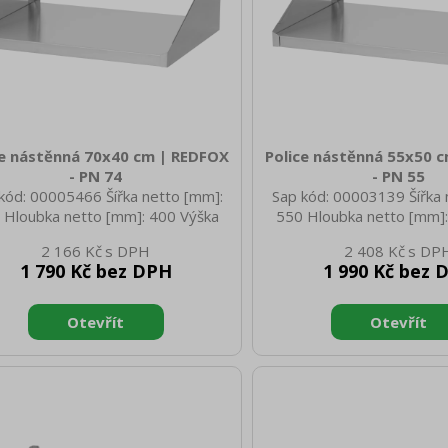
ce nástěnná 70x40 cm | REDFOX
Police nástěnná 55x50 
- PN 74
- PN 55
kód: 00005466 Šířka netto [mm]:
Sap kód: 00003139 Šířka 
 Hloubka netto [mm]: 400 Výška
550 Hloubka netto [mm]:
o [mm]: 30 Hmotnost netto [kg]:
netto [mm]: 30 Hmotnost 
2 166 Kč
2 408 Kč
 Šířka brutto [mm]: 710 Hloubka
4.40 Šířka brutto [mm]: 
1 790 Kč bez DPH
1 990 Kč bez 
to [mm]: 410 Výška brutto [mm]:
brutto [mm]: 510 Výška b
otnost brutto [kg]: 5.50 Materiál:
40 Hmotnost brutto [kg]: 4
I 430 Typ nože: Hladký Průměr
AISI 430
 [mm]: 270 Průměr salámu [mm]:
215 Konstruční typ zařízení: S
podestavbou