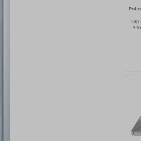
Poli
Sap 
600
nett
5.00
brut
40 Hm