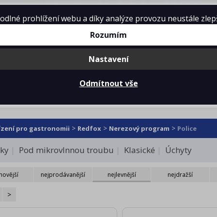
lné prohlížení webu a díky analýze provozu neustále zlepšo
Rozumím
Nastavení
mě
Projekty kuchyní
Reference
Ke 
Odmítnout vše
ce
>
>
>
ízení pro gastronomii
Redfox
Nerezový program
Police
ky
Pod mikrovlnnou troubu
Klasické
Úchyty
novější
nejprodávanější
nejlevnější
nejdražší
>