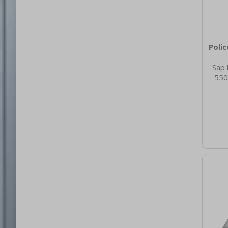
Poli
Sap 
550
nett
3.00
brut
40 Hm