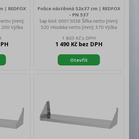
cm | REDFOX
Police nástěnná 52x37 cm | REDFOX
- PN 537
netto [mm]:
Sap kód: 00015038 Šířka netto [mm]:
 200 Výška
520 Hloubka netto [mm]: 370 Výška
netto [kg]:
netto [mm]: 30 Hmotnost netto [kg]:
1 803 Kč
810 Hloubka
2.70 Šířka brutto [mm]: 530 Hloubka
DPH
1 490 Kč bez DPH
rutto [mm]:
brutto [mm]: 380 Výška brutto [mm]:
.00 Materiál:
40 Hmotnost brutto [kg]: 2.90 Materiál:
AISI 430