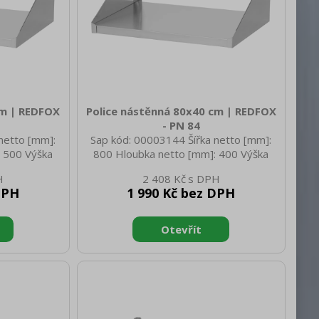
cm | REDFOX
Police nástěnná 80x40 cm | REDFOX
- PN 84
netto [mm]:
Sap kód: 00003144 Šířka netto [mm]:
 500 Výška
800 Hloubka netto [mm]: 400 Výška
netto [kg]:
netto [mm]: 30 Hmotnost netto [kg]:
2 408 Kč
560 Hloubka
4.65 Šířka brutto [mm]: 810 Hloubka
DPH
1 990 Kč bez DPH
rutto [mm]:
brutto [mm]: 410 Výška brutto [mm]:
.45 Materiál:
40 Hmotnost brutto [kg]: 4.70 Materiál:
AISI 430