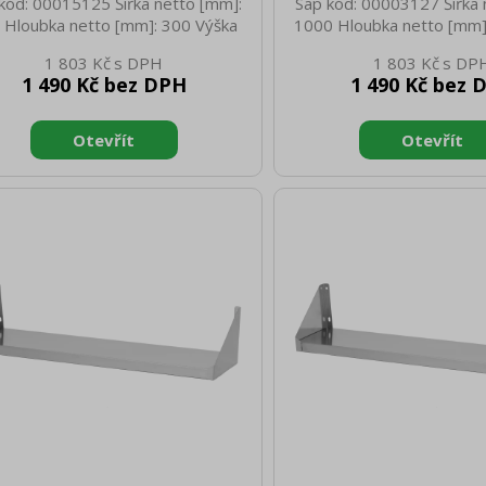
kód: 00015125 Šířka netto [mm]:
Sap kód: 00003127 Šířka 
 Hloubka netto [mm]: 300 Výška
1000 Hloubka netto [mm]
o [mm]: 30 Hmotnost netto [kg]:
netto [mm]: 30 Hmotnost 
1 803 Kč
1 803 Kč
 Šířka brutto [mm]: 910 Hloubka
3.15 Šířka brutto [mm]: 
1 490 Kč bez DPH
1 490 Kč bez 
to [mm]: 310 Výška brutto [mm]:
brutto [mm]: 210 Výška b
otnost brutto [kg]: 5.50 Materiál:
40 Hmotnost brutto [kg]: 3
AISI 430
AISI 430 Nosnost [k