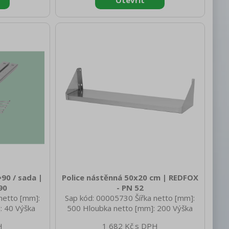
=90 / sada |
Police nástěnná 50x20 cm | REDFOX
90
- PN 52
netto [mm]:
Sap kód: 00005730 Šířka netto [mm]:
: 40 Výška
500 Hloubka netto [mm]: 200 Výška
netto [kg]:
netto [mm]: 30 Hmotnost netto [kg]:
1 682 Kč
870 Hloubka
3.00 Šířka brutto [mm]: 510 Hloubka