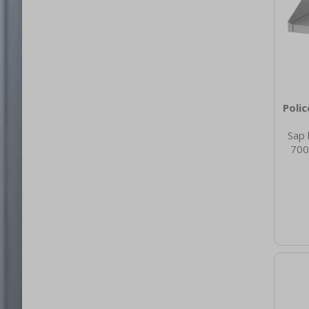
Poli
Sap 
700
nett
5.45
brut
40 Hm
AIS
nože