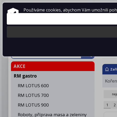
ZAŘÍZENÍ PRO GASTRONOMII
Používáme cookies, abychom Vám umožnili pohod
prodej • montáž • servis
telefon: 475 601 323
Produkty
O fir
Poli
AKCE
Zař
RM gastro
Kořen
RM LOTUS 600
nej
RM LOTUS 700
RM LOTUS 900
1
2
Roboty, příprava masa a zeleniny