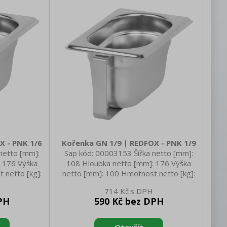
X - PNK 1/6
Kořenka GN 1/9 | REDFOX - PNK 1/9
netto [mm]:
Sap kód: 00003153 Šířka netto [mm]:
 176 Výška
108 Hloubka netto [mm]: 176 Výška
 netto [kg]:
netto [mm]: 100 Hmotnost netto [kg]:
172 Hloubka
0.30 Šířka brutto [mm]: 118 Hloubka
714 Kč
rutto [mm]:
brutto [mm]: 186 Výška brutto [mm]:
PH
590 Kč bez DPH
kg]: 0.60
110 Hmotnost brutto [kg]: 0.40
04
Materiál: AISI 304