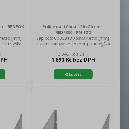
cm | REDFOX
Police nástěnná 120x20 cm |
REDFOX - PN 122
netto [mm]:
Sap kód: 00003130 Šířka netto [mm]:
 300 Výška
1200 Hloubka netto [mm]: 200 Výška
netto [kg]:
netto [mm]: 30 Hmotnost netto [kg]:
2 045 Kč
810 Hloubka
5.40 Šířka brutto [mm]: 1210 Hloubka
DPH
1 690 Kč bez DPH
rutto [mm]:
brutto [mm]: 210 Výška brutto [mm]:
.50 Materiál:
40 Hmotnost brutto [kg]: 5.60 Materiál:
AISI 430 Nosnost [kg]: 50