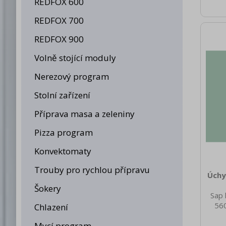
REDFOX 600
REDFOX 700
REDFOX 900
Volně stojící moduly
Nerezový program
Stolní zařízení
Příprava masa a zeleniny
Pizza program
Konvektomaty
Trouby pro rychlou přípravu
Úchy
Šokery
Sap 
560
Chlazení
nett
Mycí program
4.00