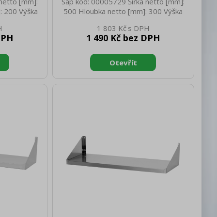
netto [mm]:
Sap kód: 00005729 Šířka netto [mm]:
: 200 Výška
500 Hloubka netto [mm]: 300 Výška
netto [kg]:
netto [mm]: 30 Hmotnost netto [kg]:
1 803 Kč
1010 Hloubka
3.20 Šířka brutto [mm]: 510 Hloubka
DPH
1 490 Kč bez DPH
rutto [mm]:
brutto [mm]: 310 Výška brutto [mm]:
.20 Materiál:
40 Hmotnost brutto [kg]: 3.20 Materiál:
g]: 50
AISI 430 Nosnost [kg]: 50