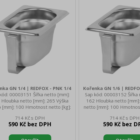
nka GN 1/4 | REDFOX - PNK 1/4
Kořenka GN 1/6 | REDFO
kód: 00003151 Šířka netto [mm]:
Sap kód: 00003152 Šířka 
 Hloubka netto [mm]: 265 Výška
162 Hloubka netto [mm]:
o [mm]: 100 Hmotnost netto [kg]:
netto [mm]: 100 Hmotnost
 Šířka brutto [mm]: 172 Hloubka
0.50 Šířka brutto [mm]: 
714 Kč
714 Kč
to [mm]: 275 Výška brutto [mm]:
brutto [mm]: 186 Výška b
590 Kč bez DPH
590 Kč bez D
10 Hmotnost brutto [kg]: 0.70
110 Hmotnost brutto [
Materiál: AISI 304
Materiál: AISI 3