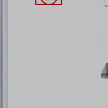
Sap 
900
nett
5.00
brut
40 Hm