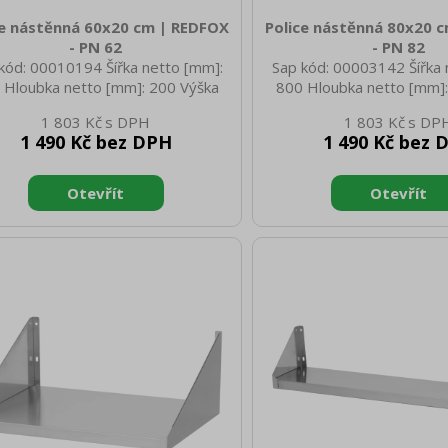
ce nástěnná 60x20 cm | REDFOX
Police nástěnná 80x20 
- PN 62
- PN 82
kód: 00010194 Šířka netto [mm]:
Sap kód: 00003142 Šířka 
 Hloubka netto [mm]: 200 Výška
800 Hloubka netto [mm]:
o [mm]: 30 Hmotnost netto [kg]:
netto [mm]: 30 Hmotnost 
1 803 Kč
1 803 Kč
 Šířka brutto [mm]: 610 Hloubka
2.95 Šířka brutto [mm]: 
1 490 Kč bez DPH
1 490 Kč bez 
to [mm]: 210 Výška brutto [mm]:
brutto [mm]: 210 Výška b
otnost brutto [kg]: 5.00 Materiál:
40 Hmotnost brutto [kg]: 3
AISI 430
AISI 430