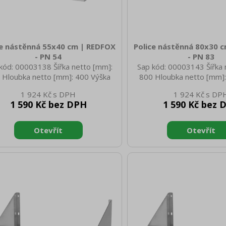
ce nástěnná 55x40 cm | REDFOX
Police nástěnná 80x30 
- PN 54
- PN 83
kód: 00003138 Šířka netto [mm]:
Sap kód: 00003143 Šířka 
 Hloubka netto [mm]: 400 Výška
800 Hloubka netto [mm]:
o [mm]: 30 Hmotnost netto [kg]:
netto [mm]: 30 Hmotnost 
1 924 Kč
1 924 Kč
 Šířka brutto [mm]: 560 Hloubka
3.45 Šířka brutto [mm]: 
1 590 Kč bez DPH
1 590 Kč bez 
to [mm]: 410 Výška brutto [mm]:
brutto [mm]: 310 Výška b
otnost brutto [kg]: 3.20 Materiál:
40 Hmotnost brutto [kg]: 3
AISI 430
AISI 430