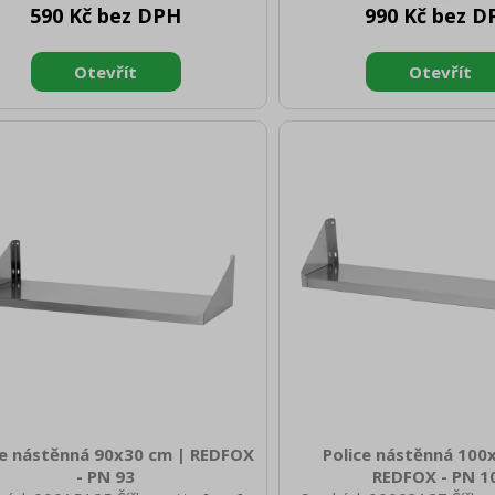
590 Kč bez DPH
990 Kč bez D
o [mm]: 50 Výška brutto [mm]: 20
brutto [mm]: 50 Výška bru
nost brutto [kg]: 5.00 Materiál:
Hmotnost brutto [kg]: 5.5
AISI 430
AISI 430
ce nástěnná 90x30 cm | REDFOX
Police nástěnná 100
- PN 93
REDFOX - PN 1