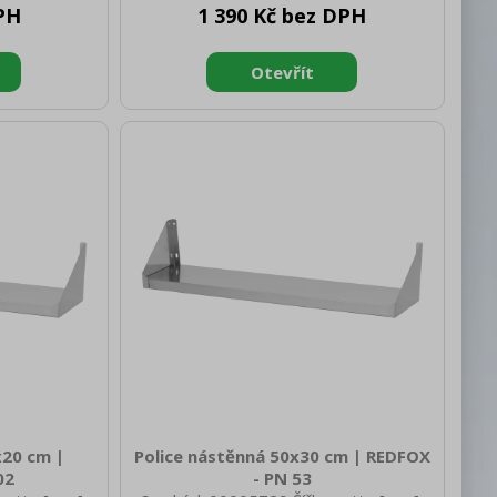
PH
1 390 Kč bez DPH
tto [mm]: 20
brutto [mm]: 210 Výška brutto [mm]:
0 Materiál:
40 Hmotnost brutto [kg]: 3.00 Materiál:
AISI 430 Nosnost [kg]: 50
x20 cm |
Police nástěnná 50x30 cm | REDFOX
02
- PN 53