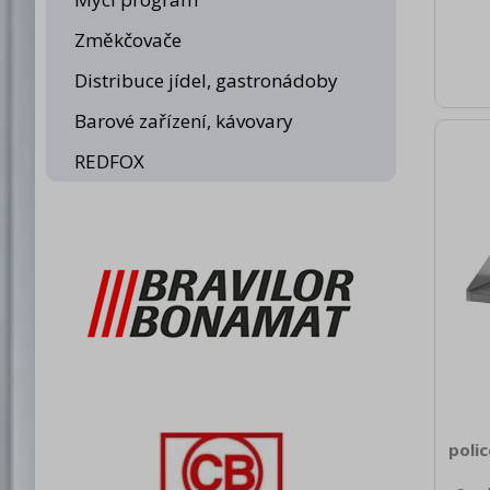
brutt
Změkčovače
Hmot
Distribuce jídel, gastronádoby
Barové zařízení, kávovary
REDFOX
poli