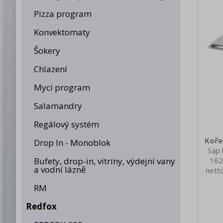
Pizza program
Konvektomaty
Šokery
Chlazení
Mycí program
Salamandry
Regálový systém
Koře
Drop In - Monoblok
Sap 
Bufety, drop-in, vitríny, výdejní vany
162
a vodní lázně
nett
0.60
RM
brut
1
Redfox