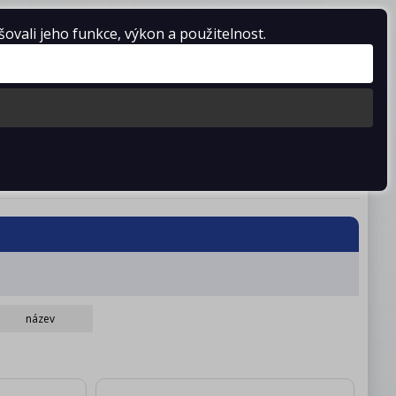
vali jeho funkce, výkon a použitelnost.
Košík je prázdný
stažení
Kontakty
název