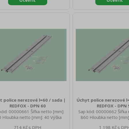
t police nerezové l=60 / sada |
Úchyt police nerezové l
REDFOX - DPN 60
REDFOX - DPN 
kód: 00000661 Šířka netto [mm]:
Sap kód: 00000662 Šířka 
 Hloubka netto [mm]: 40 Výška
860 Hloubka netto [mm]
o [mm]: 15 Hmotnost netto [kg]:
netto [mm]: 15 Hmotnost 
714 Kč
1 198 Kč
 Šířka brutto [mm]: 570 Hloubka
4.50 Šířka brutto [mm]: 