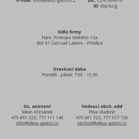
E-mail
.: info@elkus-gastro.cz
DIČ
: CZ47309610
ID
: dsp3ucg
Sídlo firmy
Nám. Prokopa Velikého 12a
400 01 Ústí nad Labem - Předlice
Otevírací doba
Pondělí - pátek: 7.00 - 15.30
Os. asistent
Vedoucí obch. odd
Milan Křesánek
Plíva Vladimír
475 601 323, 777 111 146
475 601 323, 777 557 726
info@elkus-gastro.cz
obchod@elkus-gastro.cz