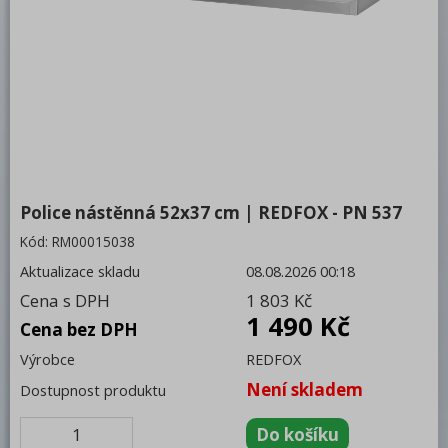
Bufety, drop-in, vitríny, výdejní vany a
vodní lázně
RM
Redfox
REDFOX 600
REDFOX 700
Police nástěnná 52x37 cm | REDFOX - PN 537
REDFOX 900
Kód:
RM00015038
Volně stojící moduly
Aktualizace skladu
08.08.2026 00:18
Nerezový program
Cena s DPH
1 803 Kč
1 490 Kč
Police
Cena bez DPH
Výrobce
REDFOX
Kořenky
Není skladem
Pod mikrovlnnou troubu
Dostupnost produktu
Klasické
Úchyty