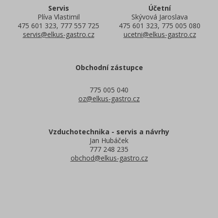
Servis
Účetní
Plíva Vlastimil
Skývová Jaroslava
475 601 323, 777 557 725
475 601 323, 775 005 080
servis@elkus-gastro.cz
ucetni@elkus-gastro.cz
Obchodní zástupce
775 005 040
oz@elkus-gastro.cz
Vzduchotechnika - servis a návrhy
Jan Hubáček
777 248 235
obchod@elkus-gastro.cz