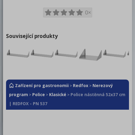
Chlazení
0×
Mycí program
Změkčovače
Související produkty
Distribuce jídel, gastronádoby
Barové zařízení, kávovary
REDFOX
Zařízení pro gastronomii
Redfox
Nerezový
>
>
program
Police
Klasické
Police nástěnná 52x37 cm
>
>
>
| REDFOX - PN 537