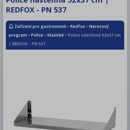
RM LOTUS 600
REDFOX - PN 537
RM LOTUS 700
Zařízení pro gastronomii
Redfox
Nerezový
RM LOTUS 900
>
>
program
Police
Klasické
Police nástěnná 52x37 cm
>
>
>
Roboty, příprava masa a zeleniny
| REDFOX - PN 537
Pizza program
Konvektomaty
Šokery
Chlazení
Mycí program
Salamandry
Regálový systém
Drop In - Monoblok