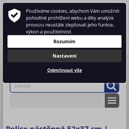
Používáme cookies, abychom Vám umožnili
pohodlné prohlížení webu a díky analýze
Tisk
provozu neustále zlepšovali jeho funkce,
výkon a použitelnost.
Košík je prázdný
Rozumím
Nastavení
Produkty
O firmě
Projekty kuchyní
Reference
Ke stažení
Kontakty
Odmítnout vše
AKCE
RM gastro
Police nástěnná 52x37 cm |