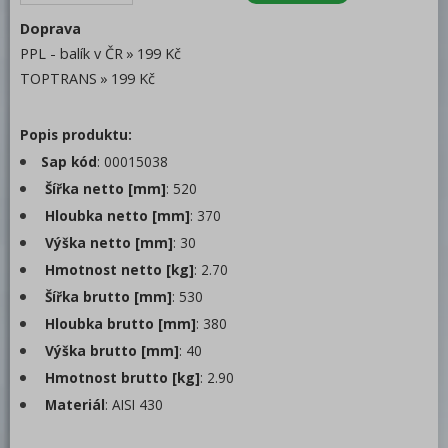
Nádoby na odpad
Doprava
PPL - balík v ČR
199 Kč
Výlevky
TOPTRANS
199 Kč
Dřezy nástěnné
Popis produktu:
Odkapávače nádobí
Sap kód
: 00015038
Pracovní stoly
Šířka netto [mm]
: 520
Mycí stoly
Hloubka netto [mm]
: 370
Výška netto [mm]
: 30
Stolní zařízení
Hmotnost netto [kg]
: 2.70
Příprava masa a zeleniny
Šířka brutto [mm]
: 530
Hloubka brutto [mm]
Pizza program
: 380
Výška brutto [mm]
: 40
Konvektomaty
Hmotnost brutto [kg]
: 2.90
Trouby pro rychlou přípravu
Materiál
: AISI 430
Šokery