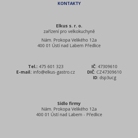
Elkus s. r. o.
zařízení pro velkokuchyně
Nám. Prokopa Velikého 12a
400 01 Ústí nad Labem Předlice
Tel.:
475 601 323
IČ
: 47309610
E-mail
.: info@elkus-gastro.cz
DIČ
: CZ47309610
ID
: dsp3ucg
Sídlo firmy
Nám. Prokopa Velikého 12a
400 01 Ústí nad Labem - Předlice