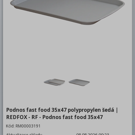
Bufety, drop-in, vitríny, výdejní vany a
vodní lázně
RM
Redfox
REDFOX 600
REDFOX 700
REDFOX 900
Volně stojící moduly
Nerezový program
Stolní zařízení
Podnos fast food 35x47 polypropylen šedá |
Příprava masa a zeleniny
REDFOX - RF - Podnos fast food 35x47
Pizza program
Kód:
RM00003191
Konvektomaty
Aktualizace skladu
08.08.2026 00:23