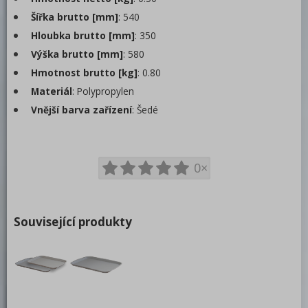
Podnosy
Šířka brutto [mm]
: 540
Hloubka brutto [mm]
: 350
Plastové
Výška brutto [mm]
: 580
Fast food
Hmotnost brutto [kg]
: 0.80
Regálové vozíky
Materiál
: Polypropylen
Bufety
Vnější barva zařízení
: Šedé
Barové zařízení, kávovary
REDFOX
0×
Související produkty