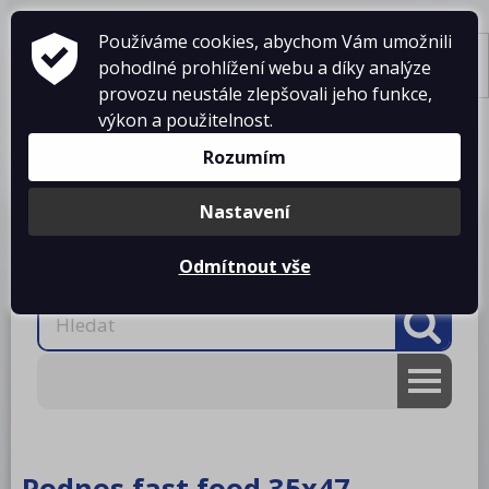
Používáme cookies, abychom Vám umožnili
pohodlné prohlížení webu a díky analýze
Tisk
provozu neustále zlepšovali jeho funkce,
výkon a použitelnost.
Košík je prázdný
Rozumím
Nastavení
Produkty
O firmě
Projekty kuchyní
Reference
Ke stažení
Kontakty
Odmítnout vše
AKCE
RM gastro
Podnos fast food 35x47