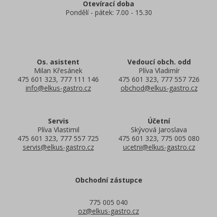
Otevírací doba
Pondělí - pátek: 7.00 - 15.30
Os. asistent
Vedoucí obch. odd
Milan Křesánek
Plíva Vladimír
475 601 323, 777 111 146
475 601 323, 777 557 726
info@elkus-gastro.cz
obchod@elkus-gastro.cz
Servis
Účetní
Plíva Vlastimil
Skývová Jaroslava
475 601 323, 777 557 725
475 601 323, 775 005 080
servis@elkus-gastro.cz
ucetni@elkus-gastro.cz
Obchodní zástupce
775 005 040
oz@elkus-gastro.cz