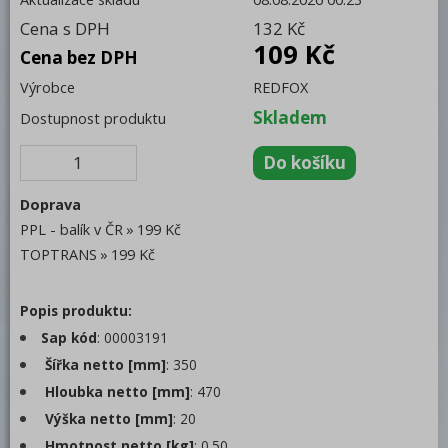
Cena s DPH
132 Kč
Trouby pro rychlou přípravu
109 Kč
Cena bez DPH
Šokery
Výrobce
REDFOX
Chlazení
Skladem
Dostupnost produktu
Mycí program
Změkčovače
Doprava
Distribuce jídel, gastronádoby
PPL - balík v ČR
199 Kč
Vodní lázně
TOPTRANS
199 Kč
Ohřívače talířů
Popis produktu:
Gastronádoby
Sap kód
: 00003191
Hrnce, kastroly a rendlíky
Šířka netto [mm]
: 350
Hloubka netto [mm]
: 470
Termoporty
Výška netto [mm]
: 20
Servírovací vozíky
Hmotnost netto [kg]
: 0.50