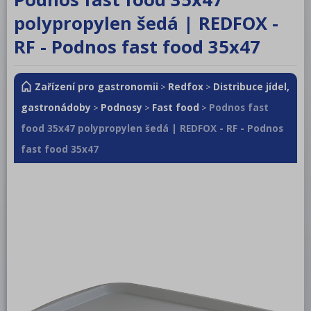
RM LOTUS 600
polypropylen šedá | REDFOX -
RM LOTUS 700
RF - Podnos fast food 35x47
RM LOTUS 900
Zařízení pro gastronomii
Redfox
Distribuce jídel,
>
>
Roboty, příprava masa a zeleniny
gastronádoby
Podnosy
Fast food
Podnos fast
>
>
>
Pizza program
food 35x47 polypropylen šedá | REDFOX - RF - Podnos
Konvektomaty
fast food 35x47
Šokery
Chlazení
Mycí program
Salamandry
Regálový systém
Drop In - Monoblok