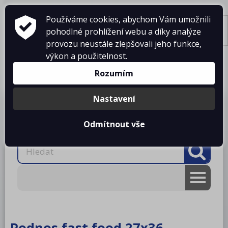
Používáme cookies, abychom Vám umožnili
pohodlné prohlížení webu a díky analýze
Tisk
provozu neustále zlepšovali jeho funkce,
výkon a použitelnost.
Košík je prázdný
Rozumím
Nastavení
Produkty
O firmě
Projekty kuchyní
Reference
Ke stažení
Kontakty
Odmítnout vše
AKCE
RM gastro
Podnos fast food 27x36