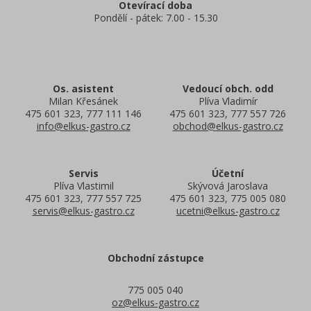
Otevírací doba
Pondělí - pátek: 7.00 - 15.30
Os. asistent
Vedoucí obch. odd
Milan Křesánek
Plíva Vladimír
475 601 323, 777 111 146
475 601 323, 777 557 726
info@elkus-gastro.cz
obchod@elkus-gastro.cz
Servis
Účetní
Plíva Vlastimil
Skývová Jaroslava
475 601 323, 777 557 725
475 601 323, 775 005 080
servis@elkus-gastro.cz
ucetni@elkus-gastro.cz
Obchodní zástupce
775 005 040
oz@elkus-gastro.cz