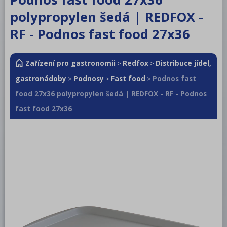
RM LOTUS 600
polypropylen šedá | REDFOX -
RM LOTUS 700
RF - Podnos fast food 27x36
RM LOTUS 900
Zařízení pro gastronomii
Redfox
Distribuce jídel,
>
>
Roboty, příprava masa a zeleniny
gastronádoby
Podnosy
Fast food
Podnos fast
>
>
>
Pizza program
food 27x36 polypropylen šedá | REDFOX - RF - Podnos
Konvektomaty
fast food 27x36
Šokery
Chlazení
Mycí program
Salamandry
Regálový systém
Drop In - Monoblok