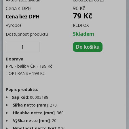
Cena s DPH
96 Kč
Trouby pro rychlou přípravu
79 Kč
Cena bez DPH
Šokery
Výrobce
REDFOX
Chlazení
Skladem
Dostupnost produktu
Mycí program
Změkčovače
Doprava
Distribuce jídel, gastronádoby
PPL - balík v ČR
199 Kč
Vodní lázně
TOPTRANS
199 Kč
Ohřívače talířů
Popis produktu:
Gastronádoby
Sap kód
: 00003188
Hrnce, kastroly a rendlíky
Šířka netto [mm]
: 270
Hloubka netto [mm]
: 360
Termoporty
Výška netto [mm]
: 20
Servírovací vozíky
Hmotnost netto [kg]
: 0.30