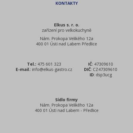
Elkus s. r. o.
zařízení pro velkokuchyně
Nám. Prokopa Velikého 12a
400 01 Ústí nad Labem Předlice
Tel.:
475 601 323
IČ
: 47309610
E-mail
.: info@elkus-gastro.cz
DIČ
: CZ47309610
ID
: dsp3ucg
Sídlo firmy
Nám. Prokopa Velikého 12a
400 01 Ústí nad Labem - Předlice