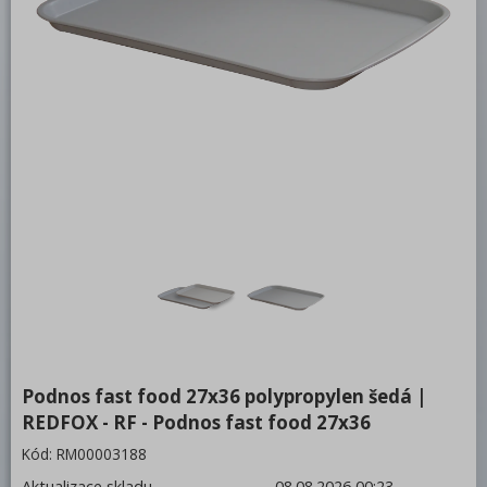
Bufety, drop-in, vitríny, výdejní vany a
vodní lázně
RM
Redfox
REDFOX 600
REDFOX 700
REDFOX 900
Volně stojící moduly
Nerezový program
Stolní zařízení
Podnos fast food 27x36 polypropylen šedá |
Příprava masa a zeleniny
REDFOX - RF - Podnos fast food 27x36
Pizza program
Kód:
RM00003188
Konvektomaty
Aktualizace skladu
08.08.2026 00:23