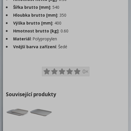
Podnosy
Šířka brutto [mm]
: 540
Hloubka brutto [mm]
: 350
Plastové
Výška brutto [mm]
: 400
Fast food
Hmotnost brutto [kg]
: 0.60
Regálové vozíky
Materiál
: Polypropylen
Bufety
Vnější barva zařízení
: Šedé
Barové zařízení, kávovary
REDFOX
0×
Související produkty