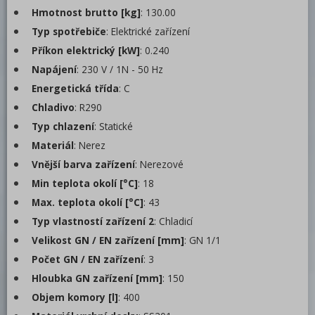
Mycí program
Hmotnost brutto [kg]
: 130.00
Změkčovače
Typ spotřebiče
: Elektrické zařízení
Příkon elektrický [kW]
: 0.240
Distribuce jídel, gastronádoby
Napájení
: 230 V / 1N - 50 Hz
Barové zařízení, kávovary
Energetická třída
: C
Chladivo
: R290
REDFOX
Typ chlazení
: Statické
Materiál
: Nerez
Vnější barva zařízení
: Nerezové
Min teplota okolí [°C]
: 18
Max. teplota okolí [°C]
: 43
Typ vlastností zařízení 2
: Chladicí
Velikost GN / EN zařízení [mm]
: GN 1/1
Počet GN / EN zařízení
: 3
Hloubka GN zařízení [mm]
: 150
Objem komory [l]
: 400