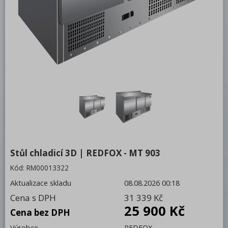
Bufety, drop-in, vitríny, výdejní vany a
vodní lázně
RM
Redfox
REDFOX 600
REDFOX 700
REDFOX 900
Volně stojící moduly
Nerezový program
Stůl chladicí 3D | REDFOX - MT 903
Stolní zařízení
Kód:
RM00013322
Aktualizace skladu
08.08.2026 00:18
Příprava masa a zeleniny
Cena s DPH
31 339 Kč
Pizza program
25 900 Kč
Cena bez DPH
Konvektomaty
Výrobce
REDFOX