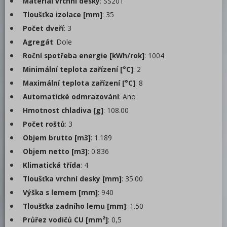
Materiál vrchní desky
: SS201
Tloušťka izolace [mm]
: 35
Počet dveří
: 3
Agregát
: Dole
Roční spotřeba energie [kWh/rok]
: 1004
Minimální teplota zařízení [°C]
: 2
Maximální teplota zařízení [°C]
: 8
Automatické odmrazování
: Ano
Hmotnost chladiva [g]
: 108.00
Počet roštů
: 3
Objem brutto [m3]
: 1.189
Objem netto [m3]
: 0.836
Klimatická třída
: 4
Tloušťka vrchní desky [mm]
: 35.00
Výška s lemem [mm]
: 940
Tloušťka zadního lemu [mm]
: 1.50
Průřez vodičů CU [mm²]
: 0,5