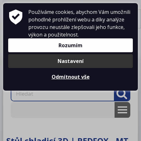
Používáme cookies, abychom Vám umožnili
pohodlné prohlížení webu a díky analýze
Tisk
provozu neustále zlepšovali jeho funkce,
výkon a použitelnost.
Košík je prázdný
Rozumím
Nastavení
Produkty
O firmě
Projekty kuchyní
Reference
Ke stažení
Kontakty
Odmítnout vše
AKCE
RM gastro
Stůl chladicí 3D | REDFOX - MT