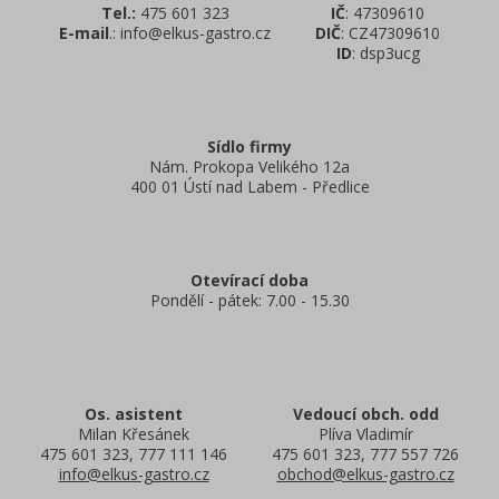
Tel.:
475 601 323
IČ
: 47309610
E-mail
.: info@elkus-gastro.cz
DIČ
: CZ47309610
ID
: dsp3ucg
Sídlo firmy
Nám. Prokopa Velikého 12a
400 01 Ústí nad Labem - Předlice
Otevírací doba
Pondělí - pátek: 7.00 - 15.30
Os. asistent
Vedoucí obch. odd
Milan Křesánek
Plíva Vladimír
475 601 323, 777 111 146
475 601 323, 777 557 726
info@elkus-gastro.cz
obchod@elkus-gastro.cz