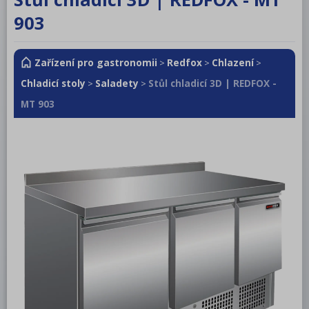
RM LOTUS 600
903
RM LOTUS 700
Zařízení pro gastronomii
Redfox
Chlazení
RM LOTUS 900
>
>
>
Chladicí stoly
Saladety
Stůl chladicí 3D | REDFOX -
>
>
Roboty, příprava masa a zeleniny
MT 903
Pizza program
Konvektomaty
Šokery
Chlazení
Mycí program
Salamandry
Regálový systém
Drop In - Monoblok