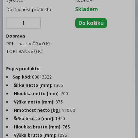
Trouby pro rychlou přípravu
Skladem
Dostupnost produktu
Šokery
Chlazení
Doprava
Chladicí stoly
PPL - balík v ČR
0 Kč
TOPTRANS
0 Kč
Saladety
Pizza stoly
Popis produktu:
Chladicí stoly
Sap kód
: 00013322
Mrazicí stoly
Šířka netto [mm]
: 1365
Příslušenství
Hloubka netto [mm]
: 700
Saladety a chladicí stoly
Výška netto [mm]
: 875
Vitríny chladicí
Hmotnost netto [kg]
: 110.00
Chladicí a mrazicí skříně
Šířka brutto [mm]
: 1420
Hloubka brutto [mm]
: 765
Výrobníky ledu
Výška brutto [mm]
: 1095