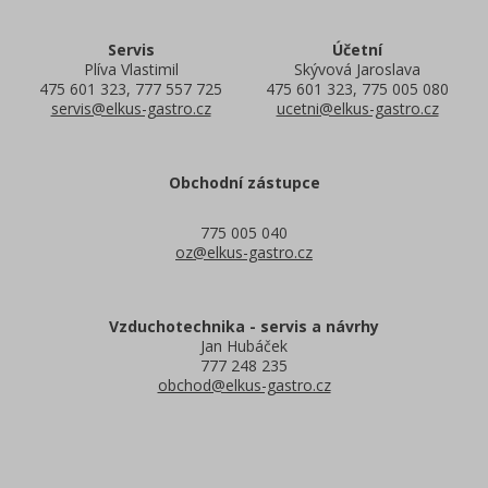
Servis
Účetní
Plíva Vlastimil
Skývová Jaroslava
475 601 323, 777 557 725
475 601 323, 775 005 080
servis@elkus-gastro.cz
ucetni@elkus-gastro.cz
Obchodní zástupce
775 005 040
oz@elkus-gastro.cz
Vzduchotechnika - servis a návrhy
Jan Hubáček
777 248 235
obchod@elkus-gastro.cz