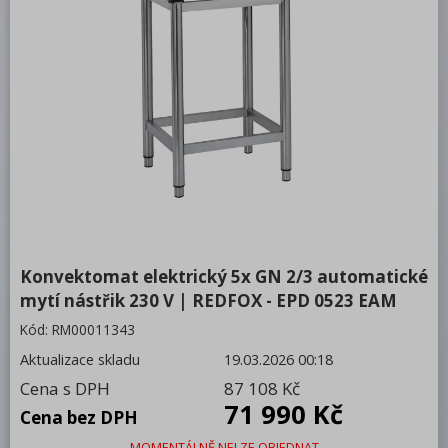
Bufety, drop-in, vitríny, výdejní vany a
vodní lázně
RM
Redfox
REDFOX 600
REDFOX 700
REDFOX 900
Volně stojící moduly
Konvektomat elektrický 5x GN 2/3 automatické
Nerezový program
mytí nástřik 230 V | REDFOX - EPD 0523 EAM
Stolní zařízení
Kód:
RM00011343
Aktualizace skladu
19.03.2026 00:18
Příprava masa a zeleniny
Cena s DPH
87 108 Kč
Pizza program
71 990 Kč
Cena bez DPH
Konvektomaty
MOMENTÁLNĚ NELZE OBJEDNAT