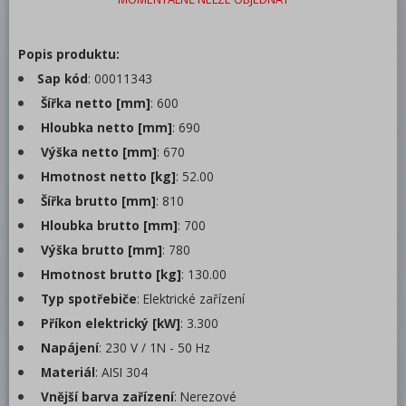
Manuální
Popis produktu:
Digitální
Sap kód
: 00011343
Příslušenství
Šířka netto [mm]
: 600
Chemie konvektomaty RM
Hloubka netto [mm]
: 690
Výška netto [mm]
: 670
Trouby pro rychlou přípravu
Hmotnost netto [kg]
: 52.00
Šokery
Šířka brutto [mm]
: 810
Hloubka brutto [mm]
Chlazení
: 700
Výška brutto [mm]
: 780
Mycí program
Hmotnost brutto [kg]
: 130.00
Změkčovače
Typ spotřebiče
: Elektrické zařízení
Příkon elektrický [kW]
: 3.300
Distribuce jídel, gastronádoby
Napájení
: 230 V / 1N - 50 Hz
Barové zařízení, kávovary
Materiál
: AISI 304
REDFOX
Vnější barva zařízení
: Nerezové