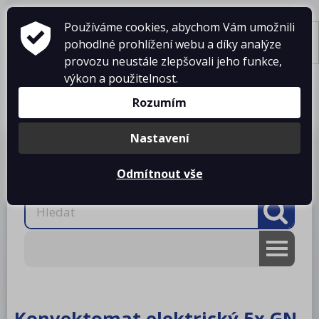
Používáme cookies, abychom Vám umožnili
pohodlné prohlížení webu a díky analýze
Tisk
provozu neustále zlepšovali jeho funkce,
výkon a použitelnost.
Košík je prázdný
Rozumím
Nastavení
Produkty
O firmě
Projekty kuchyní
Reference
Ke stažení
Kontakty
Odmítnout vše
AKCE
RM gastro
Konvektomat elektrický 5x GN