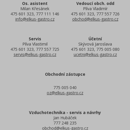
Os. asistent
Vedoucí obch. odd
Milan Křesánek
Plíva Vladimír
475 601 323, 777 111 146
475 601 323, 777 557 726
info@elkus-gastro.cz
obchod@elkus-gastro.cz
Servis
Účetní
Plíva Vlastimil
Skývová Jaroslava
475 601 323, 777 557 725
475 601 323, 775 005 080
servis@elkus-gastro.cz
ucetni@elkus-gastro.cz
Obchodní zástupce
775 005 040
oz@elkus-gastro.cz
Vzduchotechnika - servis a návrhy
Jan Hubáček
777 248 235
obchod@elkus-gastro.cz