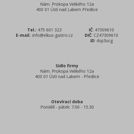
Nám. Prokopa Velikého 12a
400 01 Ústí nad Labem Předlice
Tel.:
475 601 323
IČ
: 47309610
E-mail
.: info@elkus-gastro.cz
DIČ
: CZ47309610
ID
: dsp3ucg
Sídlo firmy
Nám. Prokopa Velikého 12a
400 01 Ústí nad Labem - Předlice
Otevírací doba
Pondělí - pátek: 7.00 - 15.30