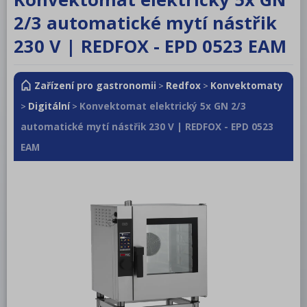
RM LOTUS 600
2/3 automatické mytí nástřik
RM LOTUS 700
230 V | REDFOX - EPD 0523 EAM
RM LOTUS 900
Zařízení pro gastronomii
Redfox
Konvektomaty
>
>
Roboty, příprava masa a zeleniny
Digitální
Konvektomat elektrický 5x GN 2/3
>
>
Pizza program
automatické mytí nástřik 230 V | REDFOX - EPD 0523
Konvektomaty
EAM
Šokery
Chlazení
Mycí program
Salamandry
Regálový systém
Drop In - Monoblok