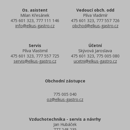
Os. asistent
Vedoucí obch. odd
Milan Křesánek
Plíva Vladimír
475 601 323, 777 111 146
475 601 323, 777 557 726
info@elkus-gastro.cz
obchod@elkus-gastro.cz
Servis
Účetní
Plíva Vlastimil
Skývová Jaroslava
475 601 323, 777 557 725
475 601 323, 775 005 080
servis@elkus-gastro.cz
ucetni@elkus-gastro.cz
Obchodní zástupce
775 005 040
oz@elkus-gastro.cz
Vzduchotechnika - servis a návrhy
Jan Hubáček
777 248 235