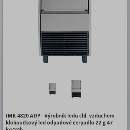
Kostkový led
Ledová drť
Příslušenství
Mycí program
Salamandry
Regálový systém
Drop In - Monoblok
Bufety, drop-in, vitríny, výdejní vany a
vodní lázně
RM
Redfox
REDFOX 600
IMK 4820 ADP - Výrobník ledu chl. vzduchem
REDFOX 700
kloboučkový led odpadové čerpadlo 22 g 47
REDFOX 900
kg/24h