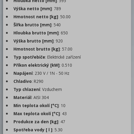
Hloubka netto [mm]
: 595
Barové zařízení, kávovary
Výška netto [mm]
: 789
Hmotnost netto [kg]
: 50.00
REDFOX
Šířka brutto [mm]
: 540
Hloubka brutto [mm]
: 650
Výška brutto [mm]
: 920
Hmotnost brutto [kg]
: 57.00
Typ spotřebiče
: Elektrické zařízení
Příkon elektrický [kW]
: 0.510
Napájení
: 230 V / 1N - 50 Hz
Chladivo
: R290
Typ chlazení
: Vzduchem
Materiál
: AISI 304
Min teplota okolí [°C]
: 10
Max teplota okolí [°C]
: 43
Produkce za den [kg]
: 47
Spotřeba vody [ l ]
: 5.30