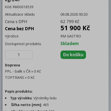
Kód:
RM00018539
Volně stojící moduly
Aktualizace skladu
06.08.2026 00:20
Nerezový program
Cena s DPH
62 799 Kč
Stolní zařízení
51 900 Kč
Cena bez DPH
Příprava masa a zeleniny
Výrobce
RM GASTRO
Skladem
Pizza program
Dostupnost produktu
Konvektomaty
Trouby pro rychlou přípravu
Doprava
Šokery
PPL - balík v ČR
0 Kč
TOPTRANS
0 Kč
Chlazení
Mycí program
Popis produktu:
Typ výrobku
: Výrobníky ledu
Změkčovače
Šířka netto [mm]
: 465
Distribuce jídel, gastronádoby