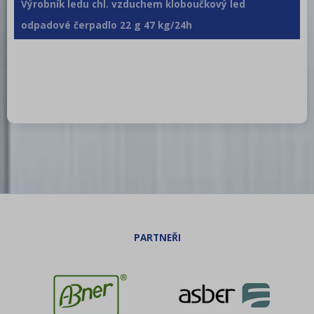
Výrobník ledu chl. vzduchem kloboučkový led
odpadové čerpadlo 22 g 47 kg/24h