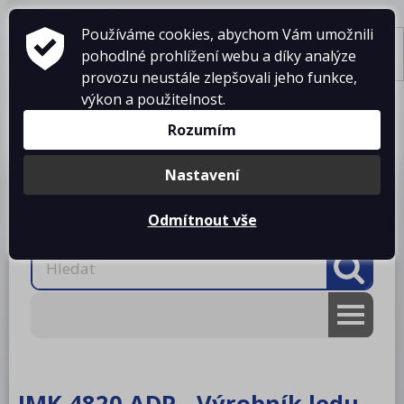
Používáme cookies, abychom Vám umožnili
pohodlné prohlížení webu a díky analýze
Tisk
provozu neustále zlepšovali jeho funkce,
výkon a použitelnost.
Košík je prázdný
Rozumím
Nastavení
Produkty
O firmě
Projekty kuchyní
Reference
Ke stažení
Kontakty
Odmítnout vše
AKCE
RM gastro
IMK 4820 ADP - Výrobník ledu