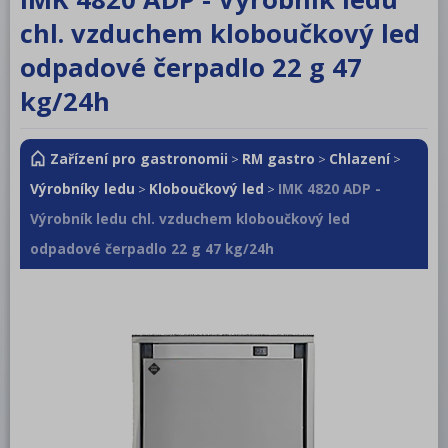
RM LOTUS 600
chl. vzduchem kloboučkový led
RM LOTUS 700
odpadové čerpadlo 22 g 47
RM LOTUS 900
kg/24h
Roboty, příprava masa a zeleniny
Zařízení pro gastronomii
RM gastro
Chlazení
>
>
>
Pizza program
Výrobníky ledu
Kloboučkový led
IMK 4820 ADP -
>
>
Konvektomaty
Výrobník ledu chl. vzduchem kloboučkový led
Šokery
odpadové čerpadlo 22 g 47 kg/24h
Chlazení
Chladicí, mrazící stoly a vitrínky
Chladící a mrazící skříně
Výrobníky ledu
Kloboučkový led