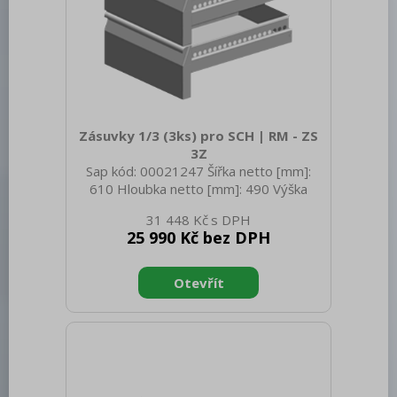
Zásuvky 1/3 (3ks) pro SCH | RM - ZS
3Z
Sap kód: 00021247 Šířka netto [mm]:
610 Hloubka netto [mm]: 490 Výška
netto [mm]: 740 Hmotnost netto [kg]:
31 448 Kč
10.00 Šířka brutto [mm]: 610 Hloubka
25 990 Kč bez DPH
brutto [mm]: 610 Výška brutto [mm]:
740 Hmotnost brutto [kg]: 12.00
Hloubka GN zařízení [mm]: 100