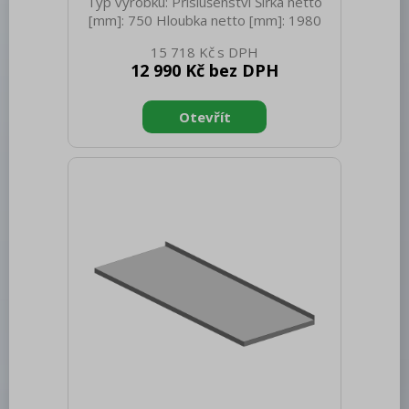
Typ výrobku: Příslušenství Šířka netto
[mm]: 750 Hloubka netto [mm]: 1980
Výška netto [mm]: 80 Hmotnost netto
15 718 Kč
[kg]: 10.00 Šířka brutto [mm]: 750
12 990 Kč bez DPH
Hloubka brutto [mm]: 1980 Výška brutto
[mm]: 80 Hmotnost brutto [kg]: 40.00