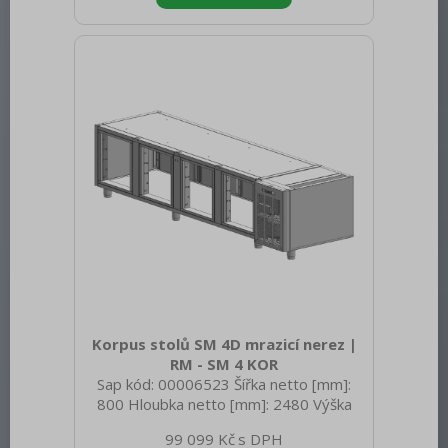
spotřebiče: Elektrické zařízení Příkon
elektrický [kW]: 0.400 Napájení: 230 V /
1N - 50 Hz Energetická třída: G
Chladivo: R290 Typ chlazení: Dynamické
Materiál: AISI 304 vrchní deska i
opláštění Vnější barva zařízení:
Nerezové Min teplota okolí [°C]:
Korpus stolů SM 4D mrazicí nerez |
RM - SM 4 KOR
Sap kód: 00006523 Šířka netto [mm]:
800 Hloubka netto [mm]: 2480 Výška
netto [mm]: 1050 Hmotnost netto [kg]:
99 099 Kč
130.00 Šířka brutto [mm]: 800 Hloubka