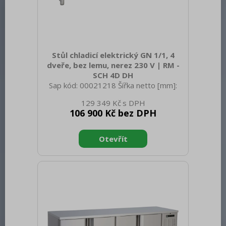
Stůl chladicí elektrický GN 1/1, 4
dveře, bez lemu, nerez 230 V | RM -
SCH 4D DH
Sap kód: 00021218 Šířka netto [mm]:
2380 Hloubka netto [mm]: 700 Výška
129 349 Kč
netto [mm]: 900 Hmotnost netto [kg]:
106 900 Kč bez DPH
150.00 Šířka brutto [mm]: 2450 Hloubka
brutto [mm]: 750 Výška brutto [mm]:
950 Hmotnost brutto [kg]: 170.00 Typ
spotřebiče: Elektrické zařízení Příkon
elektrický [kW]: 0.430 Napájení: 230 V /
1N - 50 Hz Energetická třída: C Chladivo:
R290 Typ chlazení: Dynamické Materiál:
AISI 304 vrchní deska i opláštění Vnější
barva zařízení: Nerezové Min teplota
okolí [°C]: