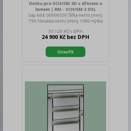
Deska pro SCH/SM 3D s dřezem a
lemem | RM - SCH/SM 3 DSL
Sap kód: 00006550 Šířka netto [mm]:
750 Hloubka netto [mm]: 1980 Výška
netto [mm]: 300 Hmotnost netto [kg]:
30 129 Kč
26.00 Šířka brutto [mm]: 750 Hloubka
24 900 Kč bez DPH
brutto [mm]: 1980 Výška brutto [mm]:
300 Hmotnost brutto [kg]: 40.00
Doplňující informace: Dřez-sink-couler-
Waschbecken (300x400x165 mm)