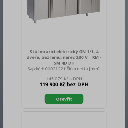
Stůl mrazicí elektrický GN 1/1, 4
dveře, bez lemu, nerez 230 V | RM -
SM 4D DH
Sap kód: 00021221 Šířka netto [mm]:
2380 Hloubka netto [mm]: 700 Výška
145 079 Kč
netto [mm]: 900 Hmotnost netto [kg]:
119 900 Kč bez DPH
160.00 Šířka brutto [mm]: 2450 Hloubka
brutto [mm]: 750 Výška brutto [mm]:
950 Hmotnost brutto [kg]: 180.00 Typ
spotřebiče: Elektrické zařízení Příkon
elektrický [kW]: 0.720 Napájení: 230 V /
1N - 50 Hz Energetická třída: G
Chladivo: R290 Typ chlazení: Dynamické
Materiál: AISI 304 vrchní deska i