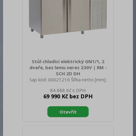
Stůl chladicí elektrický GN1/1, 2
dveře, bez lemu nerez 230V | RM -
SCH 2D DH
Sap kód: 00021216 Šířka netto [mm]:
1380 Hloubka netto [mm]: 700 Výška
84 688 Kč
netto [mm]: 900 Hmotnost netto [kg]:
69 990 Kč bez DPH
100.00 Šířka brutto [mm]: 1450 Hloubka
brutto [mm]: 750 Výška brutto [mm]:
950 Hmotnost brutto [kg]: 120.00 Typ
spotřebiče: Elektrické zařízení Příkon
elektrický [kW]: 0.320 Napájení: 230 V /
1N - 50 Hz Energetická třída: C Chladivo:
R290 Typ chlazení: Dynamické Materiál: