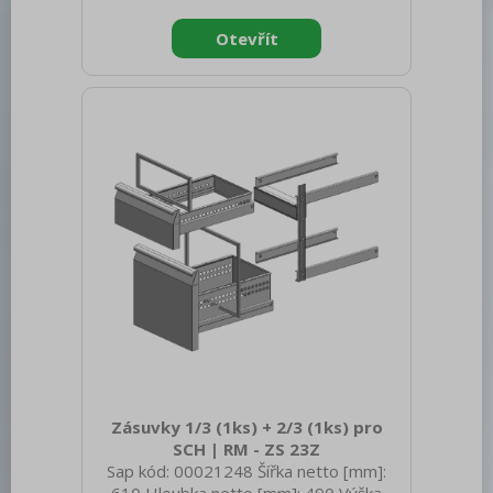
300 Hmotnost brutto [kg]: 32.00
Doplňující informace: Dřez-sink-couler-
Waschbecken (300x400x165 mm)
Zásuvky 1/3 (1ks) + 2/3 (1ks) pro
SCH | RM - ZS 23Z
Sap kód: 00021248 Šířka netto [mm]: