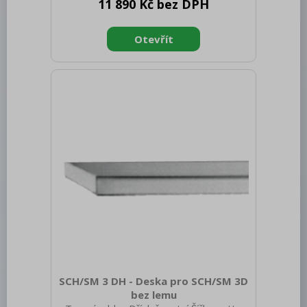
11 890 Kč bez DPH
brutto [mm]: 1380 Výška brutto [mm]:
40 Hmotnost brutto [kg]: 11.00
Doplňující informace: Dřez-sink-couler-
Waschbecken (300x400x165 mm)
SCH/SM 3 DH - Deska pro SCH/SM 3D
bez lemu