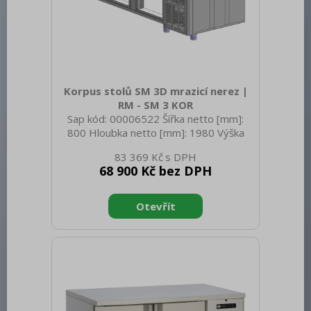
Korpus stolů SM 3D mrazicí nerez |
RM - SM 3 KOR
Sap kód: 00006522 Šířka netto [mm]:
800 Hloubka netto [mm]: 1980 Výška
netto [mm]: 1050 Hmotnost netto [kg]:
83 369 Kč
110.00 Šířka brutto [mm]: 800 Hloubka
68 900 Kč bez DPH
brutto [mm]: 1980 Výška brutto [mm]:
1050 Hmotnost brutto [kg]: 110.00
Materiál: Nerez