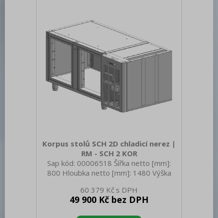
Korpus stolů SCH 2D chladicí nerez |
RM - SCH 2 KOR
Sap kód: 00006518 Šířka netto [mm]:
800 Hloubka netto [mm]: 1480 Výška
netto [mm]: 1050 Hmotnost netto [kg]:
60 379 Kč
70.00 Šířka brutto [mm]: 800 Hloubka
49 900 Kč bez DPH
brutto [mm]: 1480 Výška brutto [mm]:
1050 Hmotnost brutto [kg]: 80.00