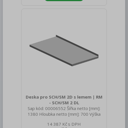
Waschbecken (300x400x165 mm)
Deska pro SCH/SM 2D s lemem | RM
- SCH/SM 2 DL
Sap kód: 00006552 Šířka netto [mm]:
1380 Hloubka netto [mm]: 700 Výška
netto [mm]: 40 Hmotnost netto [kg]:
14 387 Kč
10.00 Šířka brutto [mm]: 1380 Hloubka