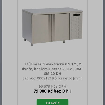
AISI 304 vrchní deska i opláštění Vnější
barva zařízení: Nerezové Min teplota
okolí [°C]:
Stůl mrazicí elektrický GN 1/1, 2
dveře, bez lemu, nerez 230 V | RM -
SM 2D DH
Sap kód: 00021219 Šířka netto [mm]:
1380 Hloubka netto [mm]: 700 Výška
96 679 Kč
netto [mm]: 900 Hmotnost netto [kg]:
79 900 Kč bez DPH
110.00 Šířka brutto [mm]: 1450 Hloubka
brutto [mm]: 750 Výška brutto [mm]:
950 Hmotnost brutto [kg]: 140.00 Typ