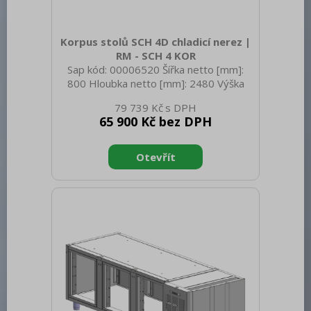
Korpus stolů SCH 4D chladicí nerez |
RM - SCH 4 KOR
Sap kód: 00006520 Šířka netto [mm]:
800 Hloubka netto [mm]: 2480 Výška
netto [mm]: 1050 Hmotnost netto [kg]:
79 739 Kč
110.00 Šířka brutto [mm]: 800 Hloubka
65 900 Kč bez DPH
brutto [mm]: 2480 Výška brutto [mm]:
1050 Hmotnost brutto [kg]: 130.00
Materiál: Nerez