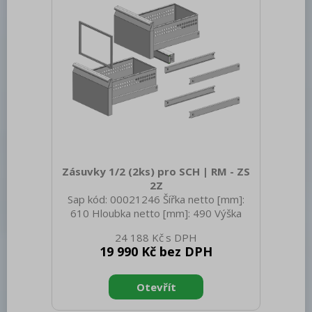
Zásuvky 1/2 (2ks) pro SCH | RM - ZS
2Z
Sap kód: 00021246 Šířka netto [mm]:
610 Hloubka netto [mm]: 490 Výška
netto [mm]: 740 Hmotnost netto [kg]:
24 188 Kč
10.00 Šířka brutto [mm]: 610 Hloubka
19 990 Kč bez DPH
brutto [mm]: 610 Výška brutto [mm]:
740 Hmotnost brutto [kg]: 12.00
Hloubka GN zařízení [mm]: 200