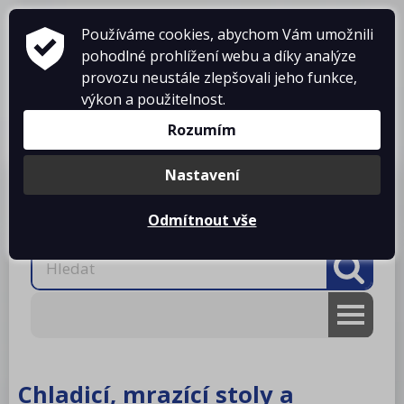
Používáme cookies, abychom Vám umožnili
pohodlné prohlížení webu a díky analýze
provozu neustále zlepšovali jeho funkce,
výkon a použitelnost.
Košík je prázdný
Rozumím
Nastavení
Produkty
O firmě
Projekty kuchyní
Reference
Ke stažení
Kontakty
Odmítnout vše
AKCE
RM gastro
Chladicí, mrazící stoly a