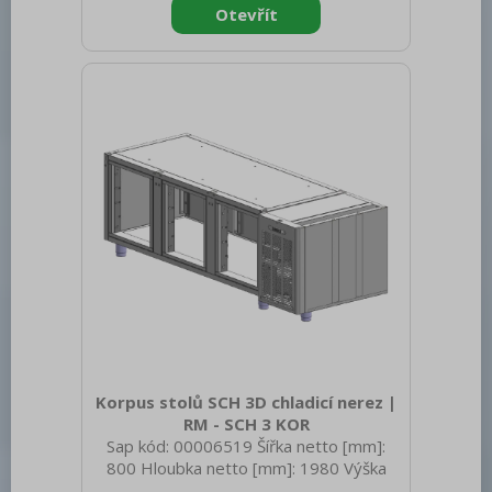
Materiál: Nerez
Korpus stolů SCH 3D chladicí nerez |
RM - SCH 3 KOR
Sap kód: 00006519 Šířka netto [mm]:
800 Hloubka netto [mm]: 1980 Výška
netto [mm]: 1050 Hmotnost netto [kg]: