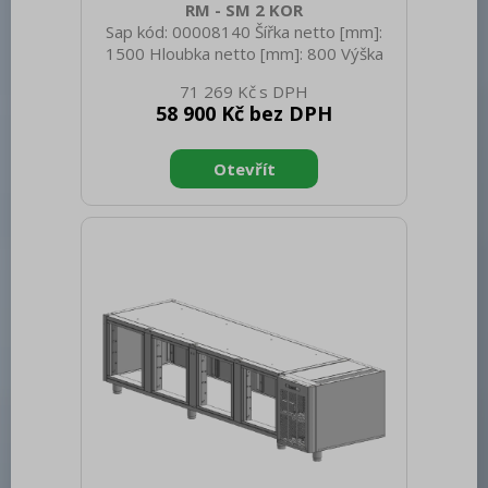
RM - SM 2 KOR
Sap kód: 00008140 Šířka netto [mm]:
1500 Hloubka netto [mm]: 800 Výška
netto [mm]: 1200 Hmotnost netto [kg]:
71 269 Kč
80.00 Šířka brutto [mm]: 1500 Hloubka
58 900 Kč bez DPH
brutto [mm]: 800 Výška brutto [mm]:
1200 Hmotnost brutto [kg]: 80.00
Materiál: Nerez