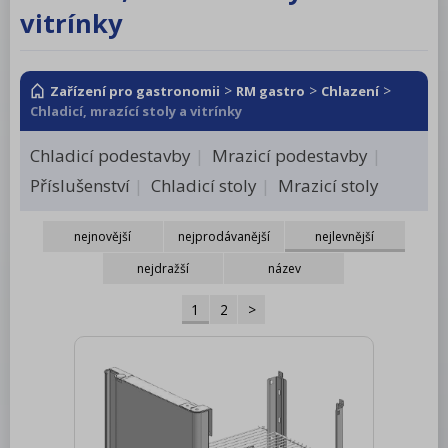
vitrínky
RM LOTUS 600
RM LOTUS 700
>
>
>
Zařízení pro gastronomii
RM LOTUS 900
RM gastro
Chlazení
Chladicí, mrazící stoly a vitrínky
Roboty, příprava masa a zeleniny
Chladicí podestavby
Mrazicí podestavby
Pizza program
Příslušenství
Chladicí stoly
Mrazicí stoly
Konvektomaty
nejnovější
nejprodávanější
nejlevnější
Šokery
nejdražší
název
Chlazení
1
2
>
Mycí program
Salamandry
Regálový systém
Drop In - Monoblok