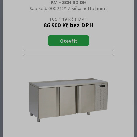
RM - SCH 3D DH
Sap kód: 00021217 Šířka netto [mm]:
1880 Hloubka netto [mm]: 700 Výška
105 149 Kč
netto [mm]: 900 Hmotnost netto [kg]:
86 900 Kč bez DPH
120.00 Šířka brutto [mm]: 1950 Hloubka
brutto [mm]: 750 Výška brutto [mm]:
950 Hmotnost brutto [kg]: 140.00 Typ
spotřebiče: Elektrické zařízení Příkon
elektrický [kW]: 0.380 Napájení: 230 V /
1N - 50 Hz Energetická třída: C Chladivo:
R290 Typ chlazení: Dynamické Materiál:
AISI 304 vrchní deska i opláštění Vnější
barva zařízení: Nerezové Min teplota
okolí [°C]: