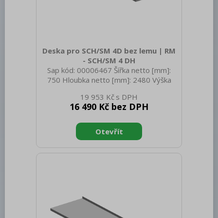
Deska pro SCH/SM 4D bez lemu | RM
- SCH/SM 4 DH
Sap kód: 00006467 Šířka netto [mm]:
750 Hloubka netto [mm]: 2480 Výška
netto [mm]: 80 Hmotnost netto [kg]:
19 953 Kč
29.00 Šířka brutto [mm]: 750 Hloubka
16 490 Kč bez DPH
brutto [mm]: 2480 Výška brutto [mm]:
80 Hmotnost brutto [kg]: 48.00
Doplňující informace: Dřez-sink-couler-
Waschbecken (300x400x165 mm)