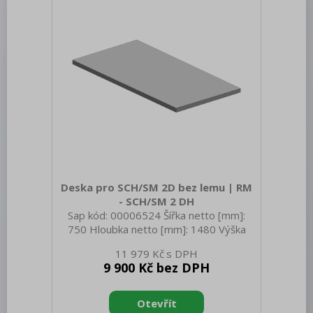
Trouby pro rychlou přípravu
Šokery
Chlazení
Mycí program
Změkčovače
Distribuce jídel, gastronádoby
Barové zařízení, kávovary
Deska pro SCH/SM 2D bez lemu | RM
REDFOX
- SCH/SM 2 DH
Sap kód: 00006524 Šířka netto [mm]:
750 Hloubka netto [mm]: 1480 Výška
netto [mm]: 80 Hmotnost netto [kg]:
11 979 Kč
10.00 Šířka brutto [mm]: 750 Hloubka
9 900 Kč bez DPH
brutto [mm]: 1480 Výška brutto [mm]:
80 Hmotnost brutto [kg]: 32.00
Doplňující informace: Dřez-sink-couler-