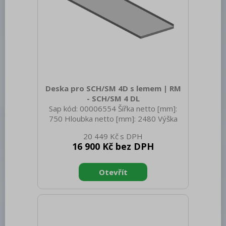
Deska pro SCH/SM 4D s lemem | RM
- SCH/SM 4 DL
Sap kód: 00006554 Šířka netto [mm]:
750 Hloubka netto [mm]: 2480 Výška
netto [mm]: 40 Hmotnost netto [kg]:
20 449 Kč
30.00 Šířka brutto [mm]: 750 Hloubka
16 900 Kč bez DPH
brutto [mm]: 2480 Výška brutto [mm]:
40 Hmotnost brutto [kg]: 48.00
Doplňující informace: Dřez-sink-couler-
Waschbecken (300x400x165 mm)