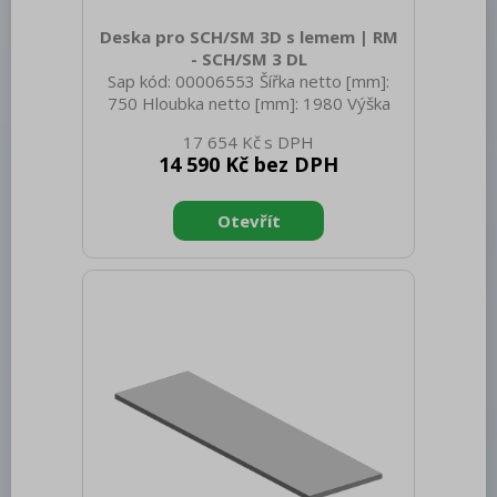
Deska pro SCH/SM 3D s lemem | RM
- SCH/SM 3 DL
Sap kód: 00006553 Šířka netto [mm]:
750 Hloubka netto [mm]: 1980 Výška
netto [mm]: 40 Hmotnost netto [kg]:
17 654 Kč
24.00 Šířka brutto [mm]: 750 Hloubka
14 590 Kč bez DPH
brutto [mm]: 1980 Výška brutto [mm]:
40 Hmotnost brutto [kg]: 40.00
Doplňující informace: Dřez-sink-couler-
Waschbecken (300x400x165 mm)