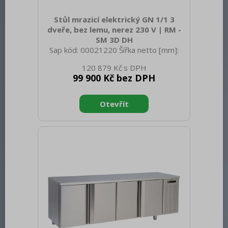
Stůl mrazicí elektrický GN 1/1 3
dveře, bez lemu, nerez 230 V | RM -
SM 3D DH
Sap kód: 00021220 Šířka netto [mm]:
1880 Hloubka netto [mm]: 700 Výška
120 879 Kč
netto [mm]: 900 Hmotnost netto [kg]:
99 900 Kč bez DPH
130.00 Šířka brutto [mm]: 1950 Hloubka
brutto [mm]: 750 Výška brutto [mm]:
950 Hmotnost brutto [kg]: 150.00 Typ
spotřebiče: Elektrické zařízení Příkon
elektrický [kW]: 0.580 Napájení: 230 V /
1N - 50 Hz Energetická třída: G
Chladivo: R290 Typ chlazení: Dynamické
Materiál: AISI 304 vrchní deska i
opláštění Vnější barva zařízení:
Nerezové Min teplota okolí [°C]: