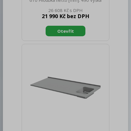
610 Hloubka netto [mm]: 490 Výška
netto [mm]: 740 Hmotnost netto [kg]:
26 608 Kč
23.30 Šířka brutto [mm]: 610 Hloubka
21 990 Kč bez DPH
brutto [mm]: 490 Výška brutto [mm]:
740 Hmotnost brutto [kg]: 23.30
Hloubka GN zařízení [mm]: 100 Počet
zásuvek: 2