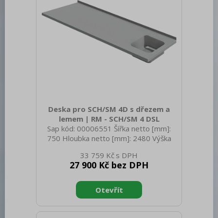
Deska pro SCH/SM 4D s dřezem a
lemem | RM - SCH/SM 4 DSL
Sap kód: 00006551 Šířka netto [mm]:
750 Hloubka netto [mm]: 2480 Výška
netto [mm]: 300 Hmotnost netto [kg]:
33 759 Kč
32.00 Šířka brutto [mm]: 750 Hloubka
27 900 Kč bez DPH
brutto [mm]: 2480 Výška brutto [mm]:
300 Hmotnost brutto [kg]: 48.00
Doplňující informace: Dřez-sink-couler-
Waschbecken (300x400x165 mm)