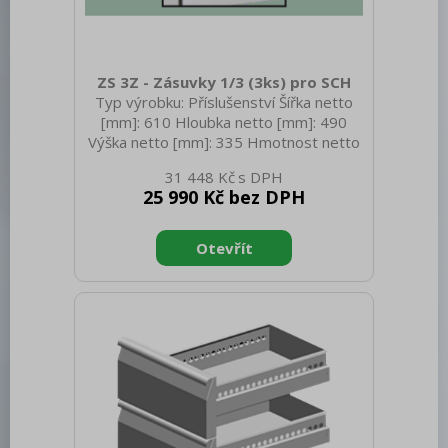
ZS 3Z - Zásuvky 1/3 (3ks) pro SCH
Typ výrobku: Příslušenství Šířka netto
[mm]: 610 Hloubka netto [mm]: 490
Výška netto [mm]: 335 Hmotnost netto
[kg]: 10.00 Šířka brutto [mm]: 610
31 448 Kč
Hloubka brutto [mm]: 610 Výška brutto
25 990 Kč bez DPH
[mm]: 335 Hmotnost brutto [kg]: 12.00