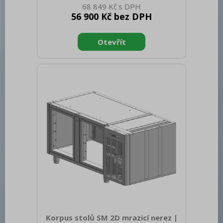
68 849 Kč
90.00 Šířka brutto [mm]: 800 Hloubka
56 900 Kč bez DPH
brutto [mm]: 1980 Výška brutto [mm]:
1050 Hmotnost brutto [kg]: 100.00
Materiál: Nerez
Korpus stolů SM 2D mrazicí nerez |