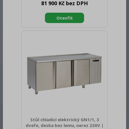
81 900 Kč bez DPH
brutto [mm]: 2480 Výška brutto [mm]:
1050 Hmotnost brutto [kg]: 140.00
Materiál: Nerez
Stůl chladicí elektrický GN1/1, 3
dveře, deska bez lemu, nerez 230V |