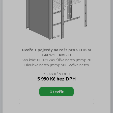
Bufety, drop-in, vitríny, výdejní vany a
vodní lázně
RM
Redfox
REDFOX 600
REDFOX 700
Dveře + pojezdy na rošt pro SCH/SM
REDFOX 900
GN 1/1 | RM - D
Sap kód: 00021249 Šířka netto [mm]: 70
Volně stojící moduly
Hloubka netto [mm]: 500 Výška netto
[mm]: 740 Hmotnost netto [kg]: 5.00
Nerezový program
7 248 Kč
Šířka brutto [mm]: 70 Hloubka brutto
5 990 Kč bez DPH
[mm]: 500 Výška brutto [mm]: 740
Stolní zařízení
Hmotnost brutto [kg]: 5.00
Příprava masa a zeleniny
Pizza program
Konvektomaty