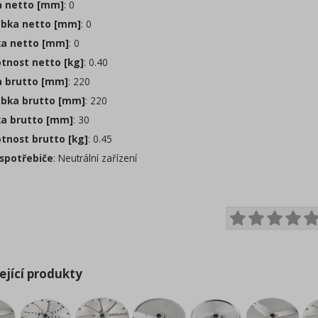
a netto [mm]
: 0
bka netto [mm]
: 0
a netto [mm]
: 0
nost netto [kg]
: 0.40
a brutto [mm]
: 220
bka brutto [mm]
: 220
a brutto [mm]
: 30
nost brutto [kg]
: 0.45
spotřebiče
: Neutrální zařízení
ející produkty