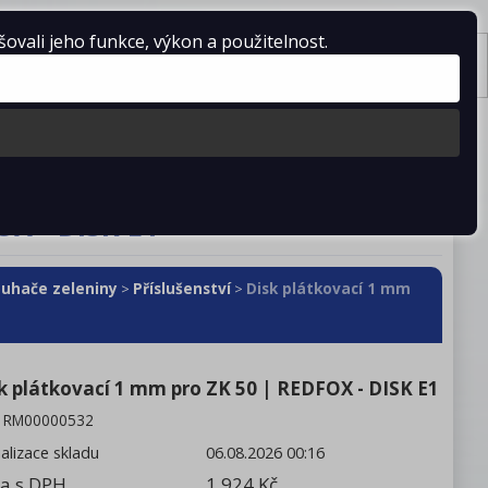
vali jeho funkce, výkon a použitelnost.
Košík je prázdný
Tisk
stažení
Kontakty
OX - DISK E1
ouhače zeleniny
Příslušenství
Disk plátkovací 1 mm
>
>
k plátkovací 1 mm pro ZK 50 | REDFOX - DISK E1
:
RM00000532
alizace skladu
06.08.2026 00:16
a s DPH
1 924 Kč