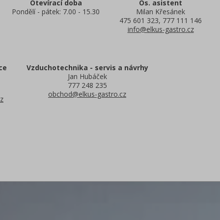
Otevírací doba
Os. asistent
Pondělí - pátek: 7.00 - 15.30
Milan Křesánek
475 601 323, 777 111 146
info@elkus-gastro.cz
ce
Vzduchotechnika - servis a návrhy
Jan Hubáček
777 248 235
obchod@elkus-gastro.cz
z