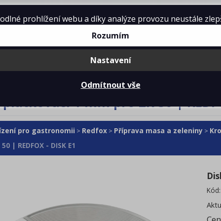
lné prohlížení webu a díky analýze provozu neustále zlepšo
Rozumím
Nastavení
mě
Projekty kuchyní
Reference
Ke 
Odmítnout vše
 plátkovací 1 mm pro ZK 50 | REDF
ízení pro gastronomii
Redfox
Příprava masa a zeleniny
Kr
>
>
>
 50 | REDFOX - DISK E1
Dis
Kód
Aktu
Cen