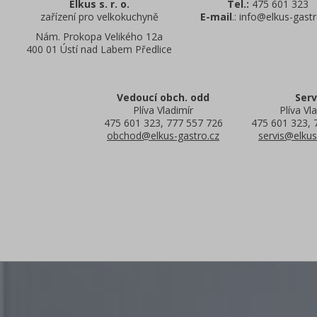
Elkus s. r. o.
Tel.:
475 601 323
zařízení pro velkokuchyně
E-mail
.: info@elkus-gastr
Nám. Prokopa Velikého 12a
400 01 Ústí nad Labem Předlice
Vedoucí obch. odd
Serv
Plíva Vladimír
Plíva Vla
475 601 323, 777 557 726
475 601 323, 
obchod@elkus-gastro.cz
servis@elkus