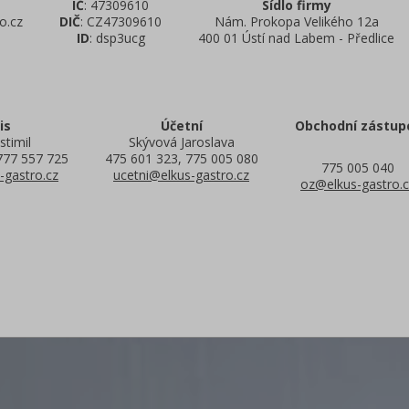
IČ
: 47309610
Sídlo firmy
o.cz
DIČ
: CZ47309610
Nám. Prokopa Velikého 12a
ID
: dsp3ucg
400 01 Ústí nad Labem - Předlice
is
Účetní
Obchodní zástup
stimil
Skývová Jaroslava
777 557 725
475 601 323, 775 005 080
775 005 040
-gastro.cz
ucetni@elkus-gastro.cz
oz@elkus-gastro.c