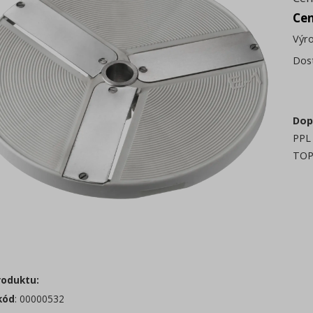
Ce
Výr
Dos
Dop
PPL 
TOP
roduktu:
kód
: 00000532