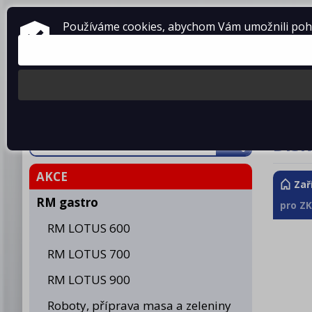
ZAŘÍZENÍ PRO GASTRONOMII
Používáme cookies, abychom Vám umožnili pohod
prodej • montáž • servis
telefon: 475 601 323
Produkty
O fir
Disk
AKCE
Zař
RM gastro
pro ZK
RM LOTUS 600
RM LOTUS 700
RM LOTUS 900
Roboty, příprava masa a zeleniny