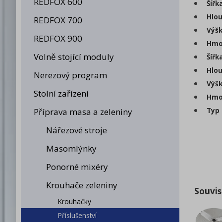
REDFOX 600
Šířk
Hlou
REDFOX 700
Výšk
REDFOX 900
Hmot
Volně stojící moduly
Šířk
Hlou
Nerezový program
Výšk
Stolní zařízení
Hmot
Typ 
Příprava masa a zeleniny
Nářezové stroje
Masomlýnky
Ponorné mixéry
Krouhače zeleniny
Souvis
Krouhačky
Příslušenství