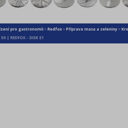
ízení pro gastronomii
Redfox
Příprava masa a zeleniny
Kr
>
>
>
 50 | REDFOX - DISK E1