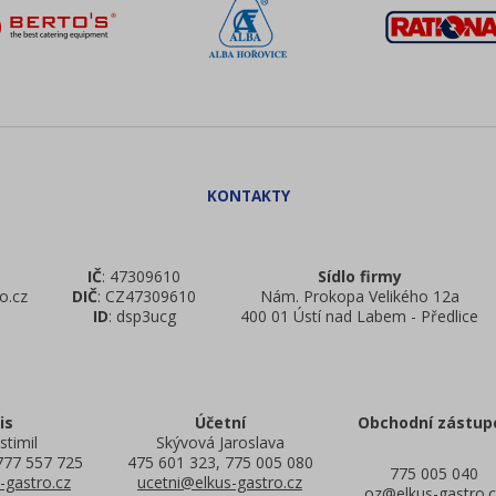
IČ
: 47309610
Sídlo firmy
o.cz
DIČ
: CZ47309610
Nám. Prokopa Velikého 12a
ID
: dsp3ucg
400 01 Ústí nad Labem - Předlice
is
Účetní
Obchodní zástup
stimil
Skývová Jaroslava
777 557 725
475 601 323, 775 005 080
775 005 040
-gastro.cz
ucetni@elkus-gastro.cz
oz@elkus-gastro.c