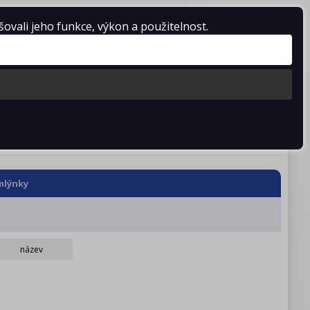
vali jeho funkce, výkon a použitelnost.
Košík je prázdný
stažení
Kontakty
lýnky
název