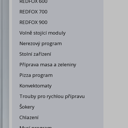
REDFOX 600
23
M
REDFOX 700
Maxi
1
REDFOX 900
Volně stojící moduly
Nerezový program
Stolní zařízení
Příprava masa a zeleniny
Pizza program
Konvektomaty
Trouby pro rychlou přípravu
Šokery
Chlazení
Mycí program