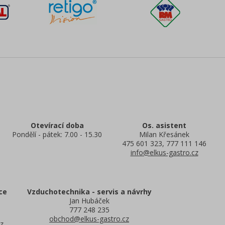
Otevírací doba
Os. asistent
Pondělí - pátek: 7.00 - 15.30
Milan Křesánek
475 601 323, 777 111 146
info@elkus-gastro.cz
ce
Vzduchotechnika - servis a návrhy
Jan Hubáček
777 248 235
obchod@elkus-gastro.cz
z