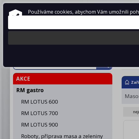
ZAŘÍZENÍ PRO GASTRONOMII
Používáme cookies, abychom Vám umožnili pohod
prodej • montáž • servis
telefon: 475 601 323
Produkty
O fir
Mas
AKCE
Zař
RM gastro
Maso
RM LOTUS 600
nej
RM LOTUS 700
RM LOTUS 900
Roboty, příprava masa a zeleniny