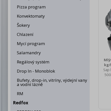
Pizza program
Konvektomaty
Šokery
Chlazení
Mycí program
Salamandry
Mlý
Regálový systém
kg/
Sap 
Drop In - Monoblok
500
nett
Bufety, drop-in, vitríny, výdejní vany
a vodní lázně
20.0
brut
RM
500 
spotř
Redfox
Hlin
Příko