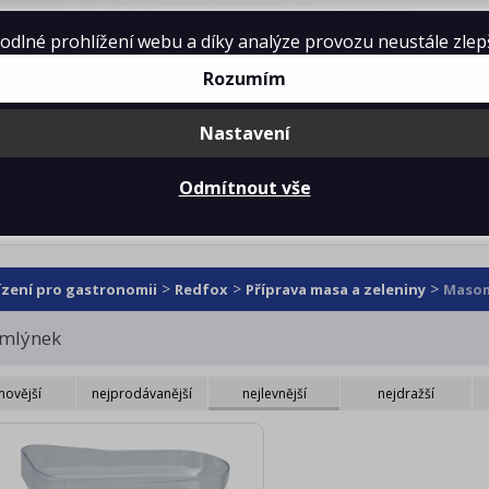
lné prohlížení webu a díky analýze provozu neustále zlepšo
Rozumím
Nastavení
mě
Projekty kuchyní
Reference
Ke 
Odmítnout vše
omlýnky
>
>
>
ízení pro gastronomii
Redfox
Příprava masa a zeleniny
Masom
mlýnek
novější
nejprodávanější
nejlevnější
nejdražší