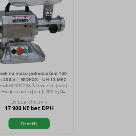
nek na maso jednosložení 150
h 230 V | REDFOX - UH 12 MEC
kód: 00002208 Šířka netto [mm]:
 Hloubka netto [mm]: 280 Výška
o [mm]: 425 Hmotnost netto [kg]:
21 659 Kč
0 Šířka brutto [mm]: 500 Hloubka
17 900 Kč bez DPH
to [mm]: 300 Výška brutto [mm]:
Hmotnost brutto [kg]: 22.00 Typ
ebiče: Elektrické zařízení Materiál:
ík Vnější barva zařízení: Nerezové
n elektrický [kW]: 0.370 Napájení: