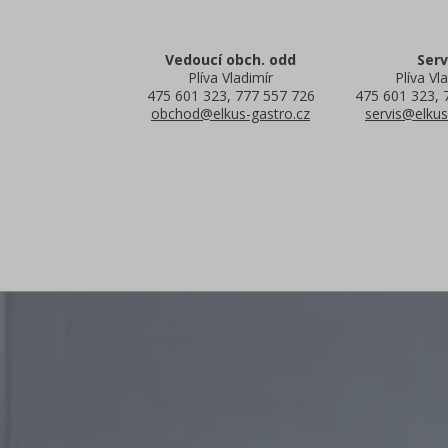
Vedoucí obch. odd
Serv
Plíva Vladimír
Plíva Vla
475 601 323, 777 557 726
475 601 323, 
obchod@elkus-gastro.cz
servis@elkus