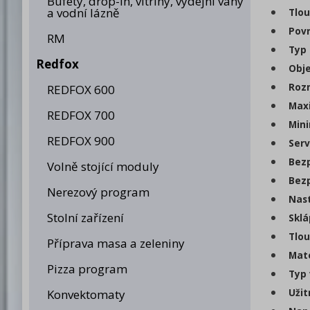
Bufety, drop-in, vitríny, výdejní vany
a vodní lázně
Tlou
Povr
RM
Typ 
Redfox
Obje
Rozm
REDFOX 600
Maxi
REDFOX 700
Mini
REDFOX 900
Serv
Bezp
Volně stojící moduly
Bezp
Nerezový program
Nast
Stolní zařízení
Sklá
Tlou
Příprava masa a zeleniny
Mate
Pizza program
Typ 
Užit
Konvektomaty