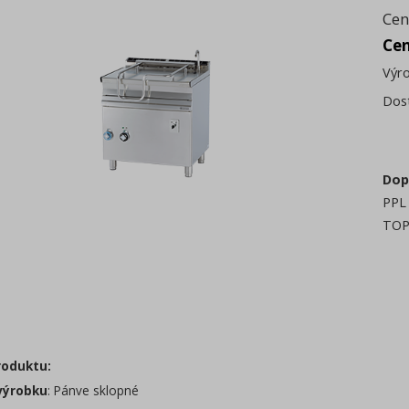
Cen
Ce
Výr
Dos
Dop
PPL 
TOP
roduktu:
výrobku
: Pánve sklopné