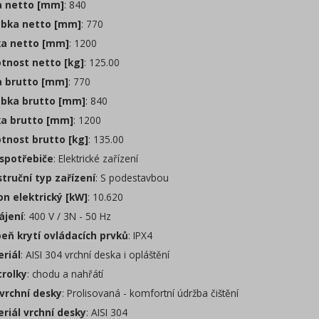
a netto [mm]
: 840
bka netto [mm]
: 770
a netto [mm]
: 1200
nost netto [kg]
: 125.00
a brutto [mm]
: 770
bka brutto [mm]
: 840
a brutto [mm]
: 1200
nost brutto [kg]
: 135.00
spotřebiče
: Elektrické zařízení
truční typ zařízení
: S podestavbou
on elektrický [kW]
: 10.620
jení
: 400 V / 3N - 50 Hz
eň krytí ovládacích prvků
: IPX4
riál
: AISI 304 vrchní deska i opláštění
rolky
: chodu a nahřátí
vrchní desky
: Prolisovaná - komfortní údržba čištění
riál vrchní desky
: AISI 304