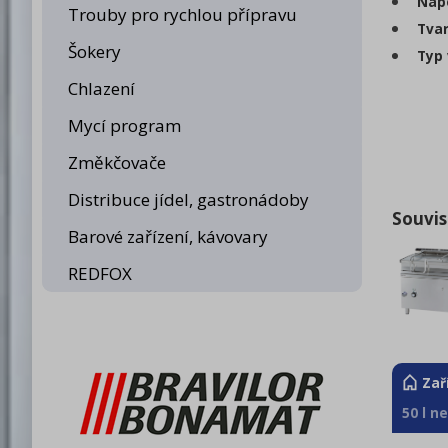
Napo
Trouby pro rychlou přípravu
Tvar
Šokery
Typ 
Chlazení
Mycí program
Změkčovače
Distribuce jídel, gastronádoby
Souvis
Barové zařízení, kávovary
REDFOX
Zař
50 l n