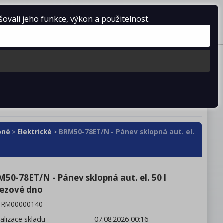
vali jeho funkce, výkon a použitelnost.
Košík je prázdný
Tisk
stažení
Kontakty
50 l nerezové dno
pné
Elektrické
BRM50-78ET/N - Pánev sklopná aut. el.
>
>
50-78ET/N - Pánev sklopná aut. el. 50 l
ezové dno
:
RM00000140
alizace skladu
07.08.2026 00:16