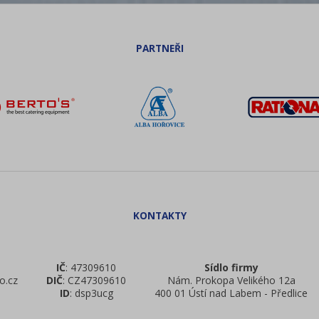
IČ
: 47309610
Sídlo firmy
o.cz
DIČ
: CZ47309610
Nám. Prokopa Velikého 12a
ID
: dsp3ucg
400 01 Ústí nad Labem - Předlice