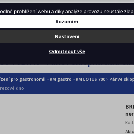
lné prohlížení webu a díky analýze provozu neustále zlepšo
Rozumím
Nastavení
mě
Projekty kuchyní
Reference
Ke 
Odmítnout vše
0-78ET/N - Pánev sklopná aut. el. 
ízení pro gastronomii
RM gastro
RM LOTUS 700
Pánve sklo
>
>
>
erezové dno
BRM
ner
Kód
Aktu