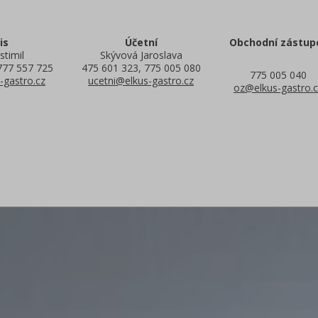
is
Účetní
Obchodní zástup
stimil
Skývová Jaroslava
777 557 725
475 601 323, 775 005 080
775 005 040
-gastro.cz
ucetni@elkus-gastro.cz
oz@elkus-gastro.c