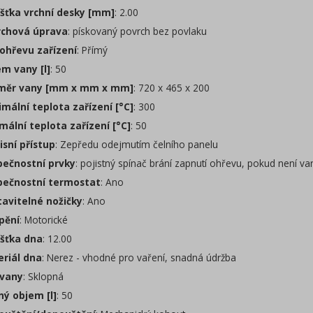
šťka vrchní desky [mm]
: 2.00
chová úprava
: pískovaný povrch bez povlaku
ohřevu zařízení
: Přímý
m vany [l]
: 50
ěr vany [mm x mm x mm]
: 720 x 465 x 200
mální teplota zařízení [°C]
: 300
mální teplota zařízení [°C]
: 50
isní přístup
: Zepředu odejmutím čelního panelu
ečnostní prvky
: pojistný spínač brání zapnutí ohřevu, pokud není v
ečnostní termostat
: Ano
avitelné nožičky
: Ano
pění
: Motorické
šťka dna
: 12.00
riál dna
: Nerez - vhodné pro vaření, snadná údržba
vany
: Sklopná
ný objem [l]
: 50