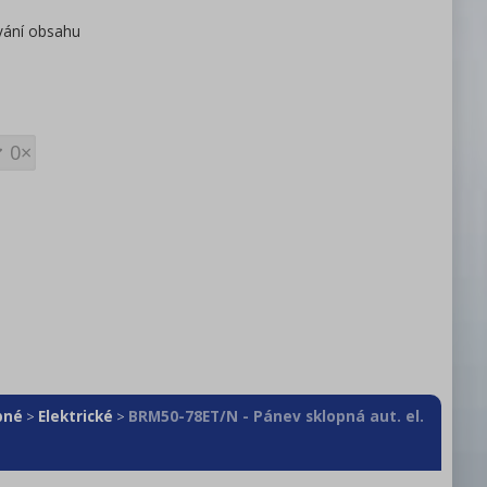
évání obsahu
0×
pné
Elektrické
BRM50-78ET/N - Pánev sklopná aut. el.
>
>