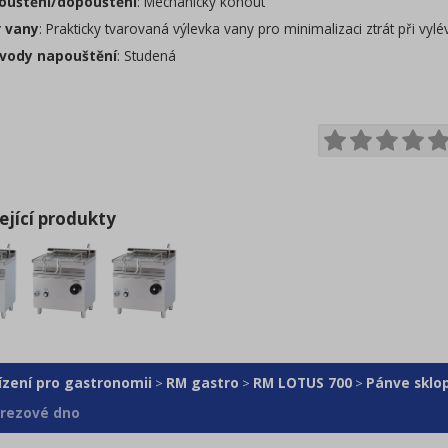
uštění/dopouštění
: Mechanický kohout
 vany
: Prakticky tvarovaná výlevka vany pro minimalizaci ztrát při vyl
vody napouštění
: Studená
ející produkty
ízení pro gastronomii
RM gastro
RM LOTUS 700
Pánve sklo
>
>
>
erezové dno