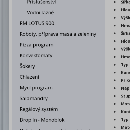
Příslušenství
Šířk
Hlou
Vodní lázně
Výšk
RM LOTUS 900
Hmot
Roboty, příprava masa a zeleniny
Šířk
Hlou
Pizza program
Výšk
Konvektomaty
Hmot
Typ 
Šokery
Kons
Chlazení
Přík
Mycí program
Napá
Stup
Salamandry
Mate
Regálový systém
Kont
Drop In - Monoblok
Typ 
Mate