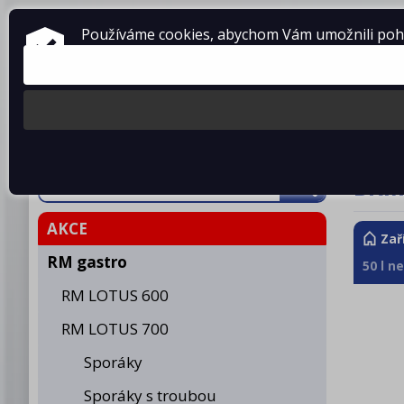
ZAŘÍZENÍ PRO GASTRONOMII
Používáme cookies, abychom Vám umožnili pohod
prodej • montáž • servis
telefon: 475 601 323
Produkty
O fir
BRM5
AKCE
Zař
RM gastro
50 l n
RM LOTUS 600
RM LOTUS 700
Sporáky
Sporáky s troubou