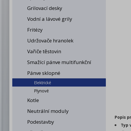
Grilovací desky
Vodní a lávové grily
Fritézy
Udržovače hranolek
Vařiče těstovin
Smažící pánve multifunkční
Pánve sklopné
Elektrické
Plynové
Kotle
Neutrální moduly
Popis p
Podestavby
Typ 