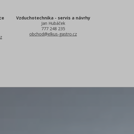
ce
Vzduchotechnika - servis a návrhy
Jan Hubáček
777 248 235
obchod@elkus-gastro.cz
z