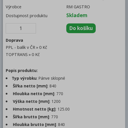
Výrobce
RM GASTRO
Salamandry
Skladem
Dostupnost produktu
Regálový systém
Drop In - Monoblok
Bufety, drop-in, vitríny, výdejní vany a
Doprava
vodní lázně
PPL - balík v ČR
0 Kč
TOPTRANS
0 Kč
RM
Redfox
Popis produktu:
REDFOX 600
Typ výrobku
: Pánve sklopné
Šířka netto [mm]
: 840
REDFOX 700
Hloubka netto [mm]
: 770
REDFOX 900
Výška netto [mm]
: 1200
Volně stojící moduly
Hmotnost netto [kg]
: 125.00
Šířka brutto [mm]
: 770
Nerezový program
Hloubka brutto [mm]
: 840