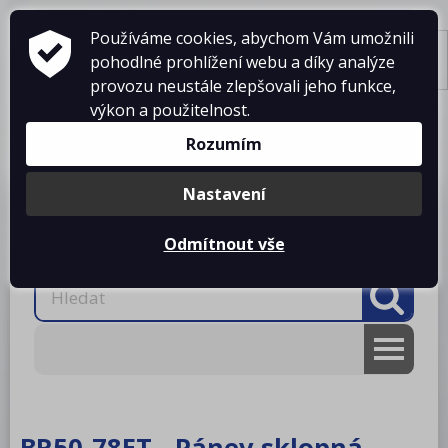
Používáme cookies, abychom Vám umožnili
pohodlné prohlížení webu a díky analýze
Tisk
provozu neustále zlepšovali jeho funkce,
výkon a použitelnost.
Košík je prázdný
Rozumím
Nastavení
Produkty
O firmě
Projekty kuchyní
Reference
Ke stažení
Kontakty
Odmítnout vše
AKCE
RM gastro
BR50-78ET - Pánev sklopná