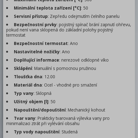
Minimální teplota zařízení [°C]
: 50
Servisní přístup
: Zepředu odejmutím čelního panelu
Bezpečnostní prvky
: pojistný spínač brání zapnutí ohřevu,
pokud není vana sklopená do základní polohy pojistný
termostat
Bezpečnostní termostat
: Ano
Nastavitelné nožičky
: Ano
Doplňující informace
: nerezové odklopné víko
Sklápění
: Manuální s pomocnou pružinou
Tloušťka dna
: 12.00
Materiál dna
: Ocel - vhodné pro smažení
Typ vany
: Sklopná
Užitný objem [l]
: 50
Napouštění/dopouštění
: Mechanický kohout
Tvar vany
: Prakticky tvarovaná výlevka vany pro
minimalizaci ztrát při vylévání obsahu
Typ vody napouštění
: Studená