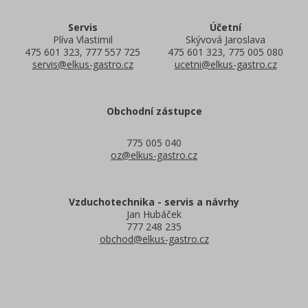
Servis
Účetní
Plíva Vlastimil
Skývová Jaroslava
475 601 323, 777 557 725
475 601 323, 775 005 080
servis@elkus-gastro.cz
ucetni@elkus-gastro.cz
Obchodní zástupce
775 005 040
oz@elkus-gastro.cz
Vzduchotechnika - servis a návrhy
Jan Hubáček
777 248 235
obchod@elkus-gastro.cz