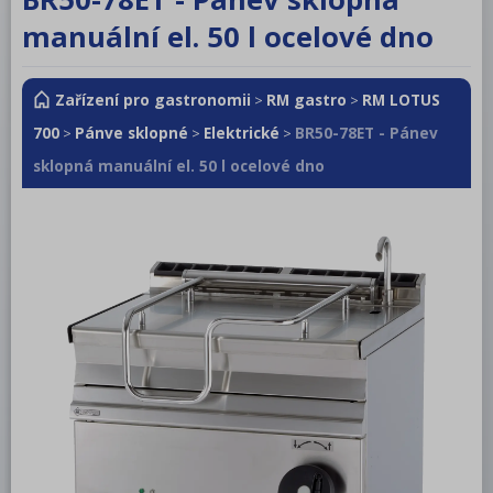
RM LOTUS 600
manuální el. 50 l ocelové dno
RM LOTUS 700
Zařízení pro gastronomii
RM gastro
RM LOTUS
Sporáky
>
>
700
Pánve sklopné
Elektrické
BR50-78ET - Pánev
>
>
>
Sporáky s troubou
sklopná manuální el. 50 l ocelové dno
Grilovací desky
Vodní a lávové grily
Fritézy
Udržovače hranolek
Vařiče těstovin
Smažící pánve multifunkční
Pánve sklopné
Elektrické