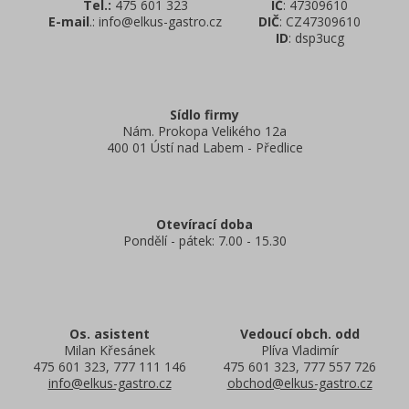
Tel.:
475 601 323
IČ
: 47309610
E-mail
.: info@elkus-gastro.cz
DIČ
: CZ47309610
ID
: dsp3ucg
Sídlo firmy
Nám. Prokopa Velikého 12a
400 01 Ústí nad Labem - Předlice
Otevírací doba
Pondělí - pátek: 7.00 - 15.30
Os. asistent
Vedoucí obch. odd
Milan Křesánek
Plíva Vladimír
475 601 323, 777 111 146
475 601 323, 777 557 726
info@elkus-gastro.cz
obchod@elkus-gastro.cz