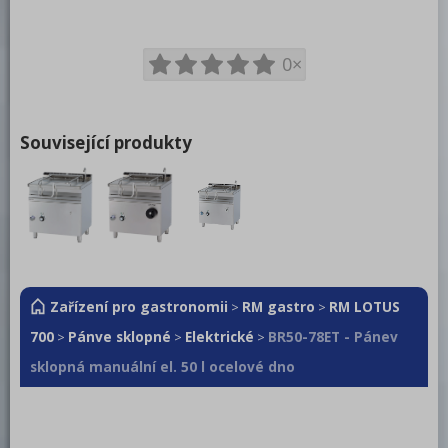
0×
Související produkty
Zařízení pro gastronomii
RM gastro
RM LOTUS
>
>
700
Pánve sklopné
Elektrické
BR50-78ET - Pánev
>
>
>
sklopná manuální el. 50 l ocelové dno