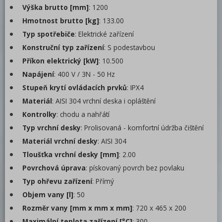
Stolní zařízení
Výška brutto [mm]
: 1200
Hmotnost brutto [kg]
: 133.00
Příprava masa a zeleniny
Typ spotřebiče
: Elektrické zařízení
Pizza program
Konstruční typ zařízení
: S podestavbou
Konvektomaty
Příkon elektrický [kW]
: 10.500
Napájení
: 400 V / 3N - 50 Hz
Trouby pro rychlou přípravu
Stupeň krytí ovládacích prvků
: IPX4
Šokery
Materiál
: AISI 304 vrchní deska i opláštění
Chlazení
Kontrolky
: chodu a nahřátí
Typ vrchní desky
: Prolisovaná - komfortní údržba čištění
Mycí program
Materiál vrchní desky
: AISI 304
Změkčovače
Tloušťka vrchní desky [mm]
: 2.00
Distribuce jídel, gastronádoby
Povrchová úprava
: pískovaný povrch bez povlaku
Typ ohřevu zařízení
: Přímý
Barové zařízení, kávovary
Objem vany [l]
: 50
REDFOX
Rozměr vany [mm x mm x mm]
: 720 x 465 x 200
Maximální teplota zařízení [°C]
: 300