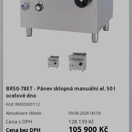
Plynové
Kotle
Neutrální moduly
Podestavby
Příslušenství
Vodní lázně
RM LOTUS 900
Roboty, příprava masa a zeleniny
Pizza program
BR50-78ET - Pánev sklopná manuální el. 50 l
ocelové dno
Konvektomaty
Kód:
RM00000112
Šokery
Aktualizace skladu
09.08.2026 00:18
Chlazení
Cena s DPH
128 139 Kč
105 900 Kč
Cena bez DPH
Mycí program