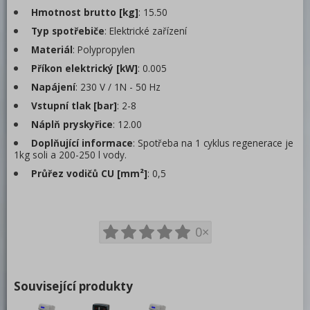
Hmotnost brutto [kg]
: 15.50
Typ spotřebiče
: Elektrické zařízení
Materiál
: Polypropylen
Příkon elektrický [kW]
: 0.005
Napájení
: 230 V / 1N - 50 Hz
Vstupní tlak [bar]
: 2-8
Náplň pryskyřice
: 12.00
Doplňující informace
: Spotřeba na 1 cyklus regenerace je
1kg soli a 200-250 l vody.
Průřez vodičů CU [mm²]
: 0,5
0×
Související produkty