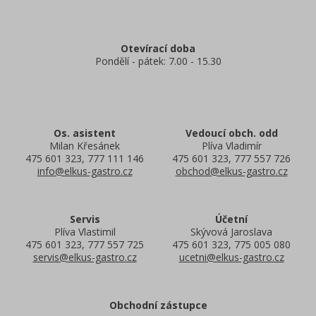
Otevírací doba
Pondělí - pátek: 7.00 - 15.30
Os. asistent
Vedoucí obch. odd
Milan Křesánek
Plíva Vladimír
475 601 323, 777 111 146
475 601 323, 777 557 726
info@elkus-gastro.cz
obchod@elkus-gastro.cz
Servis
Účetní
Plíva Vlastimil
Skývová Jaroslava
475 601 323, 777 557 725
475 601 323, 775 005 080
servis@elkus-gastro.cz
ucetni@elkus-gastro.cz
Obchodní zástupce