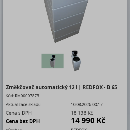
Bufety, drop-in, vitríny, výdejní vany a
vodní lázně
RM
Redfox
REDFOX 600
REDFOX 700
REDFOX 900
Volně stojící moduly
Nerezový program
Změkčovač automatický 12 l | REDFOX - B 65
Stolní zařízení
Kód:
RM00007875
Aktualizace skladu
10.08.2026 00:17
Příprava masa a zeleniny
Cena s DPH
18 138 Kč
Pizza program
14 990 Kč
Cena bez DPH
Konvektomaty
Výrobce
REDFOX