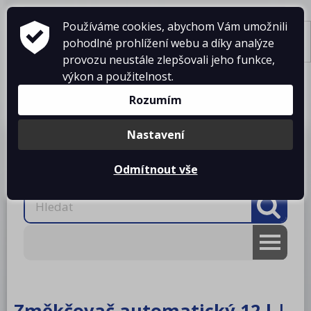
Používáme cookies, abychom Vám umožnili
pohodlné prohlížení webu a díky analýze
Tisk
provozu neustále zlepšovali jeho funkce,
výkon a použitelnost.
Košík je prázdný
Rozumím
Nastavení
Produkty
O firmě
Projekty kuchyní
Reference
Ke stažení
Kontakty
Odmítnout vše
AKCE
RM gastro
Změkčovač automatický 12 l |