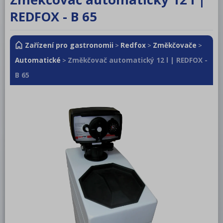
RM LOTUS 600
REDFOX - B 65
RM LOTUS 700
Zařízení pro gastronomii
Redfox
Změkčovače
RM LOTUS 900
>
>
>
Automatické
Změkčovač automatický 12 l | REDFOX -
>
Roboty, příprava masa a zeleniny
B 65
Pizza program
Konvektomaty
Šokery
Chlazení
Mycí program
Salamandry
Regálový systém
Drop In - Monoblok