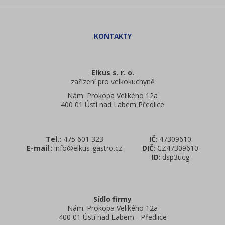
Elkus s. r. o.
zařízení pro velkokuchyně
Nám. Prokopa Velikého 12a
400 01 Ústí nad Labem Předlice
Tel.:
475 601 323
IČ
: 47309610
E-mail
.: info@elkus-gastro.cz
DIČ
: CZ47309610
ID
: dsp3ucg
Sídlo firmy
Nám. Prokopa Velikého 12a
400 01 Ústí nad Labem - Předlice