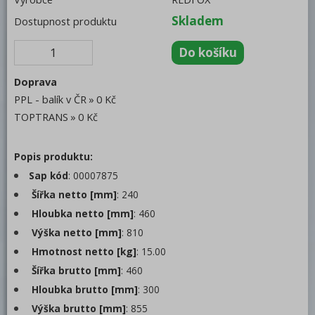
Trouby pro rychlou přípravu
Skladem
Dostupnost produktu
Šokery
Chlazení
Doprava
Mycí program
PPL - balík v ČR
0 Kč
TOPTRANS
0 Kč
Změkčovače
Manuální
Popis produktu:
Automatické
Sap kód
: 00007875
Šířka netto [mm]
: 240
Testry
Hloubka netto [mm]
: 460
Náplně (Katex, sůl)
Výška netto [mm]
: 810
Hmotnost netto [kg]
: 15.00
Distribuce jídel, gastronádoby
Šířka brutto [mm]
: 460
Barové zařízení, kávovary
Hloubka brutto [mm]
: 300
REDFOX
Výška brutto [mm]
: 855