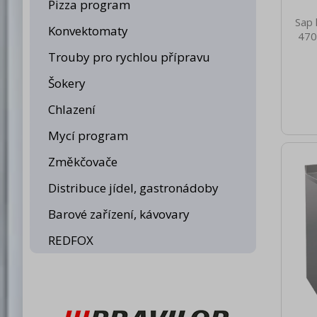
Pizza program
Sap 
Konvektomaty
470
nett
Trouby pro rychlou přípravu
26.0
brut
Šokery
500 
spotř
Chlazení
Hliní
Mycí program
elekt
1N -
Změkčovače
Och
Bezp
Distribuce jídel, gastronádoby
Barové zařízení, kávovary
REDFOX