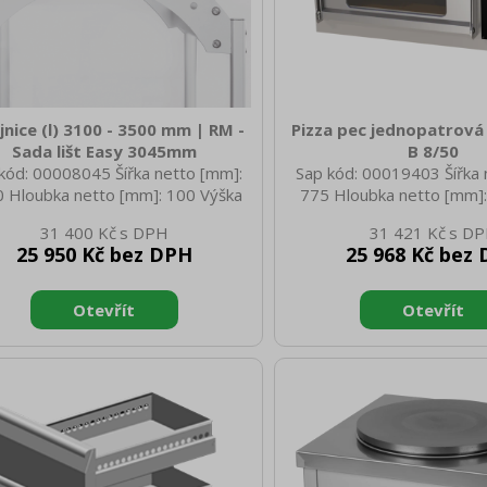
jnice (l) 3100 - 3500 mm | RM -
Pizza pec jednopatrová
Sada lišt Easy 3045mm
B 8/50
kód: 00008045 Šířka netto [mm]:
Sap kód: 00019403 Šířka 
 Hloubka netto [mm]: 100 Výška
775 Hloubka netto [mm]:
o [mm]: 150 Hmotnost netto [kg]:
netto [mm]: 582 Hmotnost
31 400 Kč
31 421 Kč
 Šířka brutto [mm]: 3100 Hloubka
51.00 Šířka brutto [mm]:
25 950 Kč bez DPH
25 968 Kč bez
to [mm]: 100 Výška brutto [mm]:
brutto [mm]: 750 Výška b
0 Hmotnost brutto [kg]: 10.00
650 Hmotnost brutto [kg]
iál: Dural Max. teplota okolí [°C]:
spotřebiče: Elektrické zař
90
elektrický [kW]: 6.000 Napá
3N - 50 Hz Typ ovládání:
Šířka vnitřní části zaříze
Hloubka vnitřní části zaříz
Výška vnitřní části zaříze
Minimáln