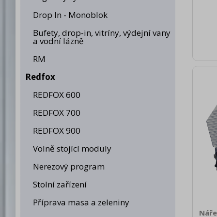
nett
46.0
Drop In - Monoblok
brut
Bufety, drop-in, vitríny, výdejní vany
975 
a vodní lázně
spotř
typ
RM
plyno
pla
Redfox
p
ovlá
REDFOX 600
304
REDFOX 700
REDFOX 900
Volně stojící moduly
Nerezový program
Stolní zařízení
Příprava masa a zeleniny
Náře