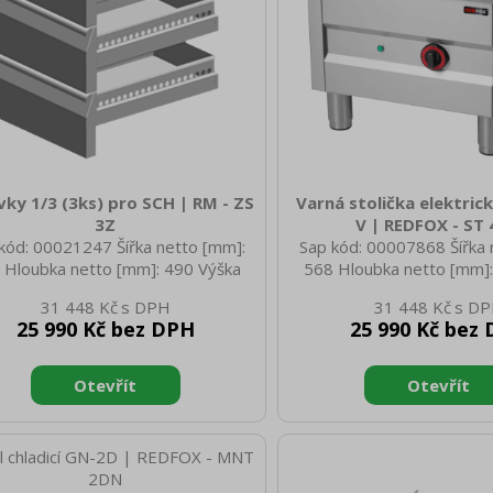
ky 1/3 (3ks) pro SCH | RM - ZS
Varná stolička elektric
3Z
V | REDFOX - ST 
kód: 00021247 Šířka netto [mm]:
Sap kód: 00007868 Šířka 
 Hloubka netto [mm]: 490 Výška
568 Hloubka netto [mm]:
o [mm]: 740 Hmotnost netto [kg]:
netto [mm]: 530 Hmotnost
31 448 Kč
31 448 Kč
0 Šířka brutto [mm]: 610 Hloubka
66.00 Šířka brutto [mm]:
25 990 Kč bez DPH
25 990 Kč bez
to [mm]: 610 Výška brutto [mm]:
brutto [mm]: 630 Výška b
0 Hmotnost brutto [kg]: 12.00
650 Hmotnost brutto [kg]
loubka GN zařízení [mm]: 100
spotřebiče: Elektrické zař
elektrický [kW]: 5.000 Napá
3N - 50 Hz Stupeň krytí 
prvků: IPX4 Kontrolky: ch
vrchní desky: AISI 304 Tlo
desky [mm]: 1.00 Počet z