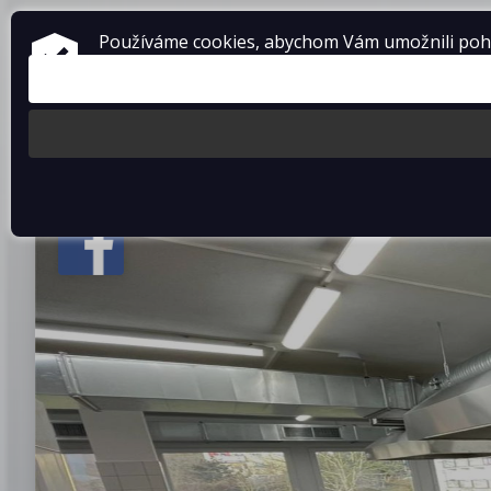
ZAŘÍZENÍ PRO GASTRONOMII
Používáme cookies, abychom Vám umožnili pohod
prodej • montáž • servis
telefon: 475 601 323
Produkty
O fir