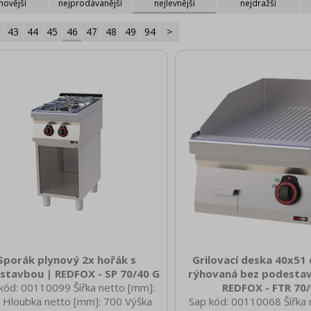
novější
nejprodávanější
nejlevnější
nejdražší
43
44
45
46
47
48
49
94
>
Sporák plynový 2x hořák s
Grilovací deska 40x51 
stavbou | REDFOX - SP 70/40 G
rýhovaná bez podestav
kód: 00110099 Šířka netto [mm]:
REDFOX - FTR 70/
 Hloubka netto [mm]: 700 Výška
Sap kód: 00110068 Šířka 