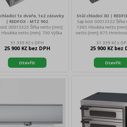
 chladicí 1x dveře, 1x2 zásuvky
Stůl chladicí 3D | REDF
| REDFOX - MTZ 902
Sap kód: 00013322 Šířka 
kód: 00013325 Šířka netto [mm]:
1365 Hloubka netto [mm]
 Hloubka netto [mm]: 700 Výška
netto [mm]: 875 Hmotnost
o [mm]: 880 Hmotnost netto [kg]:
110.00 Šířka brutto [
31 339 Kč
31 339 Kč
0 Šířka brutto [mm]: 970 Hloubka
Hloubka brutto [mm]: 765 
25 900 Kč bez DPH
25 900 Kč bez
to [mm]: 765 Výška brutto [mm]:
[mm]: 1095 Hmotnost br
Hmotnost brutto [kg]: 91.00 Typ
130.00 Typ spotřebiče: 
řebiče: Elektrické zařízení Příkon
zařízení Příkon elektrický
rický [kW]: 0.200 Napájení: 230 V /
Napájení: 230 V / 1N
N - 50 Hz Energetická třída: C
Energetická třída: C Chlad
divo: R290 Typ chlazení: Statické
chlazení: Statické Materiál
riál: Nerez Vnější barva zařízení:
barva zařízení: Nerezové
ezové Min teplota okolí [°C]: 10
okolí [°C]: 18 Max. teplota 
ax. teplota okolí [°C]: 43 Dop