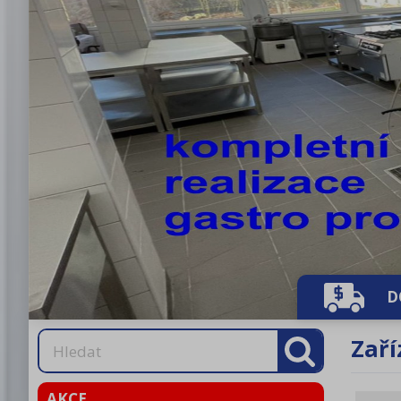
D
Zaří
AKCE