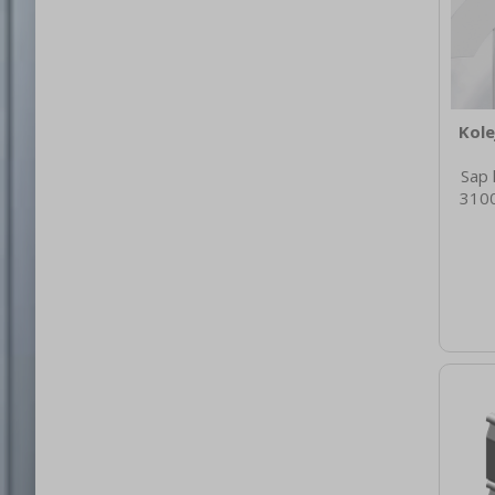
Kole
Sap 
3100
nett
9.00
brut
15
Mater