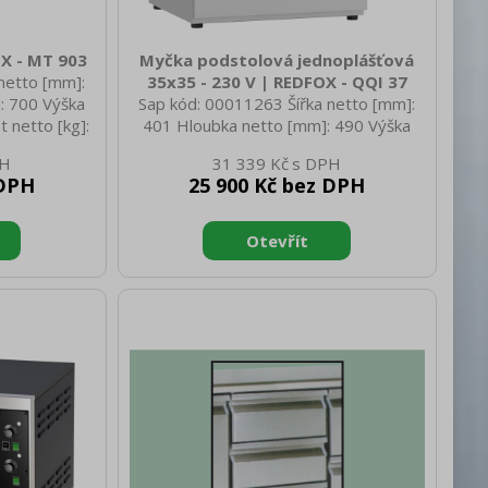
OX - MT 903
Myčka podstolová jednoplášťová
netto [mm]:
35x35 - 230 V | REDFOX - QQI 37
: 700 Výška
Sap kód: 00011263 Šířka netto [mm]:
 netto [kg]:
401 Hloubka netto [mm]: 490 Výška
mm]: 1420
netto [mm]: 595 Hmotnost netto [kg]:
31 339 Kč
Výška brutto
27.00 Šířka brutto [mm]: 451 Hloubka
 DPH
25 900 Kč bez DPH
utto [kg]:
brutto [mm]: 540 Výška brutto [mm]:
Elektrické
645 Hmotnost brutto [kg]: 30.00 Typ
 [kW]: 0.240
spotřebiče: Elektrické zařízení Typ
 - 50 Hz
ovládání: Digitální Materiál: AISI 304
ivo: R290 Typ
Příkon elektrický [kW]: 3.500 Napájení:
: Nerez Vnější
230 V / 1N - 50 Hz Rozměr koše [mm]:
 Min teplota
350 x 350 Počet programů: 4 Otevírání
okolí [°C]: 43
zařízení: Vyklápěcí dolů Světlá výška
dveří [mm]: 260 Vstu