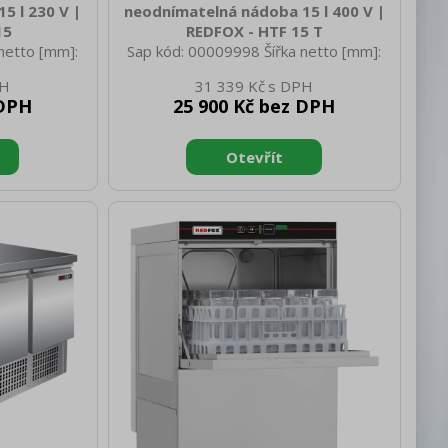
5 l 230 V |
neodnímatelná nádoba 15 l 400 V |
15
REDFOX - HTF 15 T
netto [mm]:
Sap kód: 00009998 Šířka netto [mm]:
 335 Výška
690 Hloubka netto [mm]: 335 Výška
31 339 Kč
 netto [kg]:
netto [mm]: 630 Hmotnost netto [kg]:
 DPH
25 900 Kč bez DPH
 770 Hloubka
68.00 Šířka brutto [mm]: 770 Hloubka
rutto [mm]:
brutto [mm]: 420 Výška brutto [mm]:
 75.00 Vnější
720 Hmotnost brutto [kg]: 75.00 Vnější
iál: Lakovaný
barva zařízení: Bílé Materiál: Lakovaný
lektrické
plech Typ spotřebiče: Elektrické
 [kW]: 0.900
zařízení Příkon elektrický [kW]: 0.750
50 Hz Objem
Napájení: 400 V / 3N - 50 Hz Objem
op: Ano Typ
komory [l]: 15 Start /stop: Ano Typ
t rychlostí
ovládání: Mechanické Počet rychlostí
třní č
zařízení: 1 Výška vnitřní č