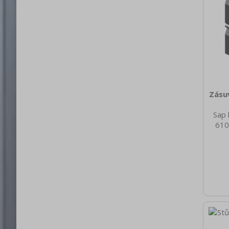
Zásuv
Sap 
610
nett
10.0
brut
74
H