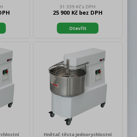
 700 Výška
netto [mm]: 905 Hmotnost netto [kg]:
31 339 Kč
 netto [kg]:
50.75 Šířka brutto [mm]: 685 Hloubka
 DPH
25 900 Kč bez DPH
 440 Hloubka
brutto [mm]: 1030 Výška brutto [mm]:
rutto [mm]:
1035 Hmotnost brutto [kg]: 53.00
: 42.00 Typ
Materiál: AISI 304 vrchní deska, AISI
 zařízení
430 opláštění Nastavitelné nožičky: Ano
tolní Příkon
Vnější barva zařízení: Nerezové
jení: 400 V /
Materiál nožiček: nerez Konstruční typ
ovládacích
zařízení: S podestavbou Materiál vrchní
I 304 vrchní
desky: AISI 304 Tloušťka vrchní desky
 Kontrolky:
[mm]: 1.50
ál vrchn
chlostní
Hnětač těsta jednorychlostní