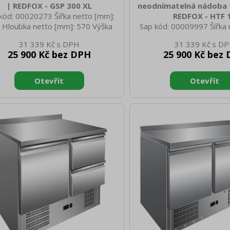
| REDFOX - GSP 300 XL
neodnímatelná nádoba 1
kód: 00020273 Šířka netto [mm]:
REDFOX - HTF 
 Hloubka netto [mm]: 570 Výška
Sap kód: 00009997 Šířka 
o [mm]: 470 Hmotnost netto [kg]:
690 Hloubka netto [mm]:
31 339 Kč
31 339 Kč
0 Šířka brutto [mm]: 520 Hloubka
netto [mm]: 630 Hmotnost
25 900 Kč bez DPH
25 900 Kč bez
to [mm]: 660 Výška brutto [mm]:
68.00 Šířka brutto [mm]:
Hmotnost brutto [kg]: 30.00 Typ
brutto [mm]: 420 Výška b
ebiče: Elektrické zařízení Materiál:
720 Hmotnost brutto [kg]:
k Vnější barva zařízení: Šedé Příkon
barva zařízení: Bílé Mater
rický [kW]: 0.220 Napájení: 230 V /
plech Typ spotřebiče: E
 50 Hz Typ ovládání: Elektronické
zařízení Příkon elektrický
ranný kryt: průhledné plexisklo
Napájení: 230 V / 1N - 
ečnostní prvky: dvě tlačítka ON-
komory [l]: 15 Start /st
OFF ochranný kryt
ovládání: Mechanické Poče
zařízení: 1 Výška vni