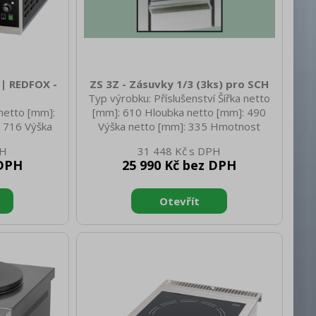
 | REDFOX -
ZS 3Z - Zásuvky 1/3 (3ks) pro SCH
Typ výrobku: Příslušenství Šířka netto
netto [mm]:
[mm]: 610 Hloubka netto [mm]: 490
 716 Výška
Výška netto [mm]: 335 Hmotnost
 netto [kg]:
netto [kg]: 10.00 Šířka brutto [mm]:
31 448 Kč
 880 Hloubka
610 Hloubka brutto [mm]: 610 Výška
 DPH
25 990 Kč bez DPH
rutto [mm]:
brutto [mm]: 335 Hmotnost brutto
: 60.00 Typ
[kg]: 12.00
ízení Příkon
jení: 400 V /
 Mechanické
ní [mm]: 520
ení [mm]: 540
ní [mm]: 150