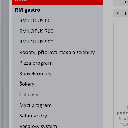
nej
RM gastro
<
1
RM LOTUS 600
RM LOTUS 700
RM LOTUS 900
Roboty, příprava masa a zeleniny
Pizza program
Konvektomaty
Šokery
Chlazení
Mycí program
pode
Salamandry
Sap 
400
Regálový systém