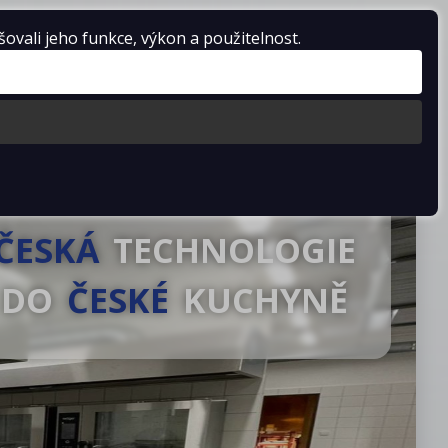
vali jeho funkce, výkon a použitelnost.
Košík je prázdný
stažení
Kontakty
ČESKÁ
TECHNOLOGIE
DO
ČESKÉ
KUCHYNĚ