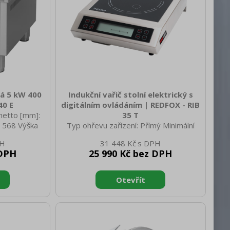
ká 5 kW 400
Indukční vařič stolní elektrický s
40 E
digitálním ovládáním | REDFOX - RIB
netto [mm]:
35 T
 568 Výška
Typ ohřevu zařízení: Přímý Minimální
 netto [kg]:
teplota zařízení [°C]: 40 Počet
31 448 Kč
 630 Hloubka
hořáků/ploten: 1 Konstruční typ
 DPH
25 990 Kč bez DPH
rutto [mm]:
zařízení: Stolní Příkon elektrický [kW]:
: 74.00 Typ
3.500 Doporučené příslušenství:
ízení Příkon
00038308 Průřez vodičů CU [mm²]:
jení: 400 V /
0,75 Materiál vrchní desky:
ovládacích
Sklokeramika Typ spotřebiče: Elektrické
odu Materiál
zařízení Doplňující informace: K
ušťka vrchní
produktu lze zakoupit sondu, která je
ón: 1 Příkon
vhodná pro přesnou přípravu pokrmů,