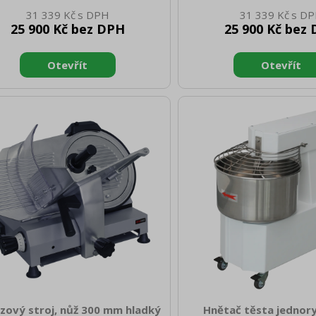
o [mm]: 900 Hmotnost netto [kg]:
400 Hloubka netto [mm]:
31 339 Kč
31 339 Kč
0 Šířka brutto [mm]: 440 Hloubka
netto [mm]: 330 Hmotnost
25 900 Kč bez DPH
25 900 Kč bez
to [mm]: 800 Výška brutto [mm]:
36.00 Šířka brutto [mm]:
Hmotnost brutto [kg]: 50.00 Typ
brutto [mm]: 800 Výška b
ebiče: Plynové zařízení Konstruční
390 Hmotnost brutto [kg]
 zařízení: S podestavbou Výkon
spotřebiče: Elektrické
vý [kW]: 12.000 Zapalování: Věčný
Konstruční typ zařízení: S
men Druh připojení plynu: Zemní
elektrický [kW]: 4.500 Napá
lyn, propan butan Stupeň krytí
3N - 50 Hz Stupeň krytí 
dacích prvků: IPX4 Materiál: AISI
prvků: IPX4 Materiál: AIS
 vrchní deska, AISI 430 opláštěn
deska, AISI 430 opláštění
chodu a nahřátí Materi
zový stroj, nůž 300 mm hladký
Hnětač těsta jednory