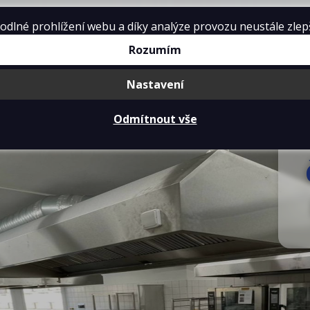
lné prohlížení webu a díky analýze provozu neustále zlepšo
Rozumím
Nastavení
mě
Projekty kuchyní
Reference
Ke 
Odmítnout vše