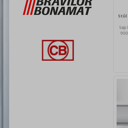
Stůl
Sap 
900
nett
80.0
brut
1095 
spot
elekt
1
Chla
Mate
Ner
M