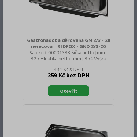
Gastronádoba děrovaná GN 2/3 - 20
nerezová | REDFOX - GND 2/3-20
Sap kód: 00001333 Šířka netto [mm]:
325 Hloubka netto [mm]: 354 Výška
netto [mm]: 20 Hmotnost netto [kg]:
434 Kč
0.61 Šířka brutto [mm]: 350 Hloubka
359 Kč bez DPH
brutto [mm]: 540 Výška brutto [mm]:
200 Hmotnost brutto [kg]: 0.91
Materiál: AISI 304 Vnější barva zařízení:
Nerezové Hloubka GN zařízení [mm]: 20
Velikost GN / EN zařízení [mm]: GN 2/3
Tloušťka materiálu zařízení [mm]: 0,7