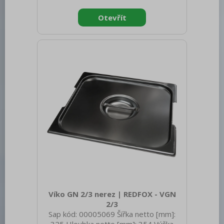
200 Hmotnost brutto [kg]: 0.86
Materiál: AISI 304 Vnější barva zařízení:
Nerezové Hloubka GN zařízení [mm]: 40
Velikost GN / EN zařízení [mm]: GN 1/2
Tloušťka materiálu zařízení [mm]: 0,7
Víko GN 2/3 nerez | REDFOX - VGN
2/3
Sap kód: 00005069 Šířka netto [mm]: