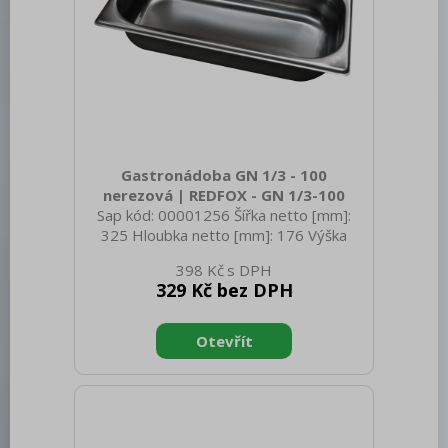
Gastronádoba GN 1/3 - 100
nerezová | REDFOX - GN 1/3-100
Sap kód: 00001256 Šířka netto [mm]:
325 Hloubka netto [mm]: 176 Výška
netto [mm]: 100 Hmotnost netto [kg]:
398 Kč
0.60 Šířka brutto [mm]: 350 Hloubka
329 Kč bez DPH
brutto [mm]: 540 Výška brutto [mm]:
200 Hmotnost brutto [kg]: 0.90
Materiál: AISI 304 Vnější barva zařízení:
Nerezové Hloubka GN zařízení [mm]:
100 Velikost GN / EN zařízení [mm]: GN
1/3 Tloušťka materiálu zařízení [mm]:
0,7