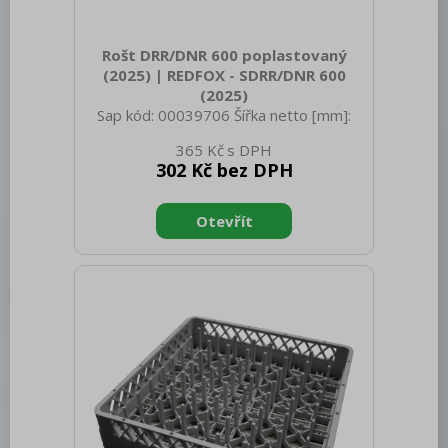
Rošt DRR/DNR 600 poplastovaný
(2025) | REDFOX - SDRR/DNR 600
(2025)
Sap kód: 00039706 Šířka netto [mm]:
100 Hloubka netto [mm]: 100 Výška
365 Kč
netto [mm]: 50 Hmotnost netto [kg]:
302 Kč bez DPH
2.00 Šířka brutto [mm]: 100 Hloubka
brutto [mm]: 100 Výška brutto [mm]: 50
Hmotnost brutto [kg]: 2.00 Typ
spotřebiče: Neutrální zařízení Doplňující
informace: Nosnost roštu 30 kg Vhodné
pro lednice SN DxxxxRM179xxx a vyšší
Objem brutto [m3]: 0.001 Objem netto
[m3]: 0.001