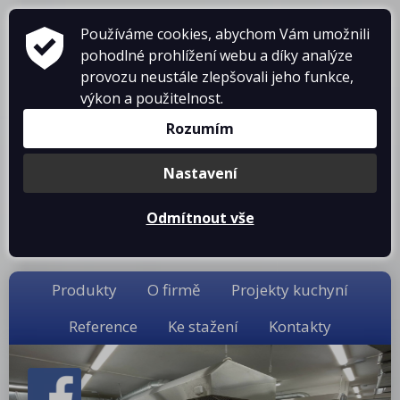
ZAŘÍZENÍ PRO GASTRONOMII
Používáme cookies, abychom Vám umožnili
pohodlné prohlížení webu a díky analýze
prodej • montáž • servis
provozu neustále zlepšovali jeho funkce,
telefon: 475 601 323
výkon a použitelnost.
Rozumím
Nastavení
Odmítnout vše
Košík je prázdný
Produkty
O firmě
Projekty kuchyní
Reference
Ke stažení
Kontakty