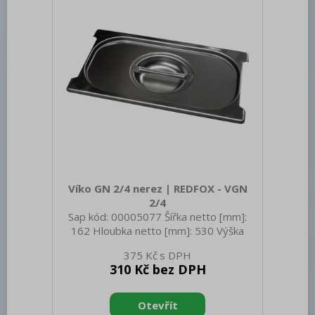
Víko GN 2/4 nerez | REDFOX - VGN
2/4
Sap kód: 00005077 Šířka netto [mm]:
162 Hloubka netto [mm]: 530 Výška
netto [mm]: 20 Hmotnost netto [kg]:
375 Kč
0.50 Šířka brutto [mm]: 350 Hloubka
310 Kč bez DPH
brutto [mm]: 540 Výška brutto [mm]:
400 Hmotnost brutto [kg]: 0.80
Materiál: Nerez Těsnění: Ne Úchyty: Ne