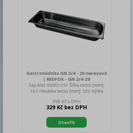
Gastronádoba GN 2/4 - 20 nerezová
| REDFOX - GN 2/4-20
Sap kód: 00001351 Šířka netto [mm]:
162 Hloubka netto [mm]: 530 Výška
netto [mm]: 20 Hmotnost netto [kg]:
398 Kč
0.57 Šířka brutto [mm]: 350 Hloubka
329 Kč bez DPH
brutto [mm]: 540 Výška brutto [mm]:
300 Hmotnost brutto [kg]: 0.87
Materiál: AISI 304 Vnější barva zařízení:
Nerezové Hloubka GN zařízení [mm]: 20
Velikost GN / EN zařízení [mm]: GN 2/4