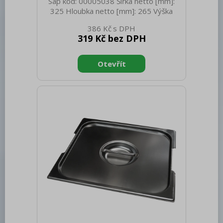
Sap kód: 00005038 Šířka netto [mm]:
325 Hloubka netto [mm]: 265 Výška
netto [mm]: 20 Hmotnost netto [kg]:
386 Kč
0.60 Šířka brutto [mm]: 550 Hloubka
319 Kč bez DPH
brutto [mm]: 350 Výška brutto [mm]:
300 Hmotnost brutto [kg]: 0.70
Materiál: Nerez Těsnění: Ne Úchyty: Ne
Vnější barva zařízení: Nerezové Velikost
GN / EN zařízení [mm]: GN 1/2 Otvor
pro naběračku: Ano