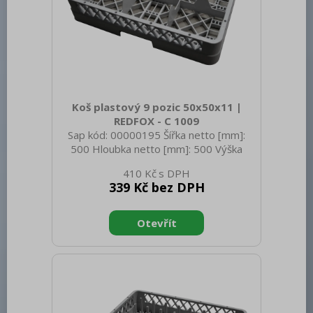
Koš plastový 9 pozic 50x50x11 |
REDFOX - C 1009
Sap kód: 00000195 Šířka netto [mm]:
500 Hloubka netto [mm]: 500 Výška
netto [mm]: 100 Hmotnost netto [kg]:
410 Kč
1.68 Šířka brutto [mm]: 510 Hloubka
339 Kč bez DPH
brutto [mm]: 510 Výška brutto [mm]:
630 Hmotnost brutto [kg]: 1.98 Průměr
sklenic [mm]: 149