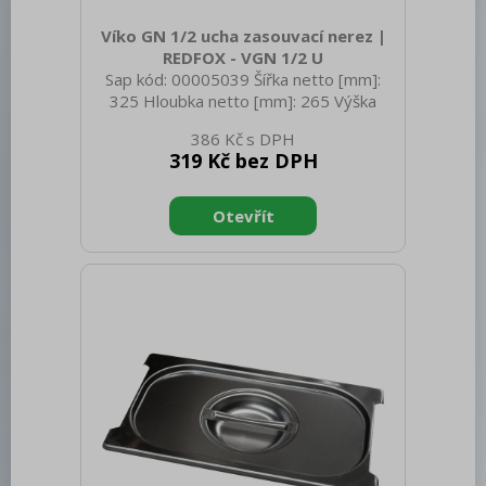
Víko GN 1/2 ucha zasouvací nerez |
REDFOX - VGN 1/2 U
Sap kód: 00005039 Šířka netto [mm]:
325 Hloubka netto [mm]: 265 Výška
netto [mm]: 20 Hmotnost netto [kg]:
386 Kč
0.60 Šířka brutto [mm]: 550 Hloubka
319 Kč bez DPH
brutto [mm]: 350 Výška brutto [mm]:
300 Hmotnost brutto [kg]: 0.70
Materiál: Nerez Těsnění: Ne Úchyty: Ano
Vnější barva zařízení: Nerezové Velikost
GN / EN zařízení [mm]: GN 1/2 Otvor
pro naběračku: Ne