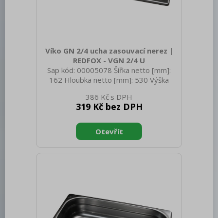
Víko GN 2/4 ucha zasouvací nerez |
REDFOX - VGN 2/4 U
Sap kód: 00005078 Šířka netto [mm]:
162 Hloubka netto [mm]: 530 Výška
netto [mm]: 20 Hmotnost netto [kg]:
386 Kč
0.65 Šířka brutto [mm]: 550 Hloubka
319 Kč bez DPH
brutto [mm]: 350 Výška brutto [mm]:
300 Hmotnost brutto [kg]: 0.75
Materiál: Nerez Těsnění: Ne Úchyty: Ano
Vnější barva zařízení: Nerezové Velikost
GN / EN zařízení [mm]: GN 2/4 Otvor
pro naběračku: Ne