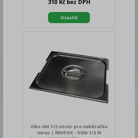
310 Kč bez DPH
brutto [mm]: 250 Výška brutto [mm]:
250 Hmotnost brutto [kg]: 1.70
Materiál: AISI 304 Vnější barva zařízení:
Nerezové Průměr zařízení [mm]: 240
Víko GN 1/2 otvor pro naběračku
nerez | REDFOX - VGN 1/2 N