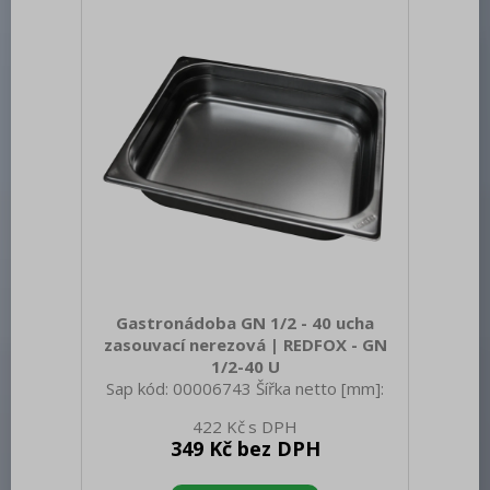
Gastronádoba GN 1/2 - 40 ucha
zasouvací nerezová | REDFOX - GN
1/2-40 U
Sap kód: 00006743 Šířka netto [mm]:
325 Hloubka netto [mm]: 265 Výška
422 Kč
netto [mm]: 40 Hmotnost netto [kg]:
349 Kč bez DPH
0.60 Šířka brutto [mm]: 550 Hloubka
brutto [mm]: 350 Výška brutto [mm]: