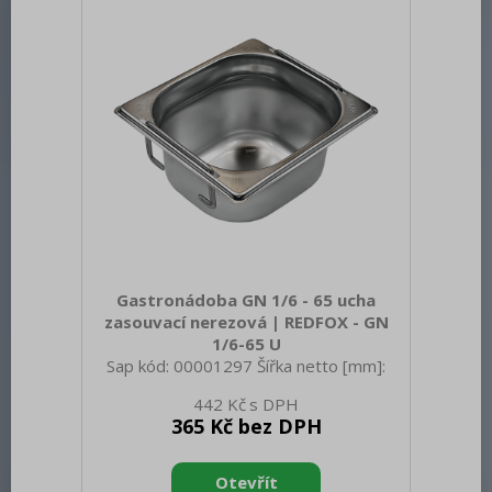
Gastronádoba GN 1/6 - 65 ucha
zasouvací nerezová | REDFOX - GN
1/6-65 U
Sap kód: 00001297 Šířka netto [mm]:
162 Hloubka netto [mm]: 176 Výška
442 Kč
netto [mm]: 65 Hmotnost netto [kg]:
365 Kč bez DPH
1.20 Šířka brutto [mm]: 550 Hloubka
brutto [mm]: 350 Výška brutto [mm]:
300 Hmotnost brutto [kg]: 1.21