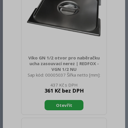
Víko GN 1/2 otvor pro naběračku
ucha zasouvací nerez | REDFOX -
VGN 1/2 NU
Sap kód: 00005037 Šířka netto [mm]:
325 Hloubka netto [mm]: 265 Výška
437 Kč
netto [mm]: 20 Hmotnost netto [kg]:
361 Kč bez DPH
0.60 Šířka brutto [mm]: 550 Hloubka
brutto [mm]: 350 Výška brutto [mm]:
300 Hmotnost brutto [kg]: 0.70
Materiál: Nerez Těsnění: Ne Úchyty: Ano
Vnější barva zařízení: Nerezové Velikost
GN / EN zařízení [mm]: GN 1/2 Otvor
pro naběračku: Ano