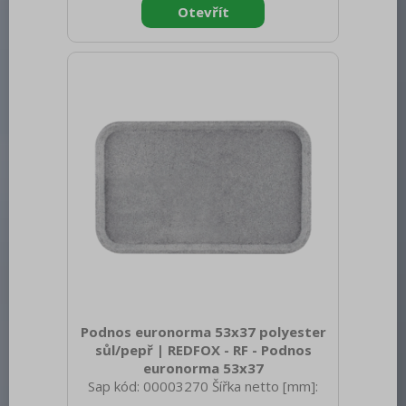
300 Hmotnost brutto [kg]: 0.65
Materiál: AISI 304 Vnější barva zařízení:
Nerezové Hloubka GN zařízení [mm]: 40
Velikost GN / EN zařízení [mm]: GN 1/2
Podnos euronorma 53x37 polyester
sůl/pepř | REDFOX - RF - Podnos
euronorma 53x37
Sap kód: 00003270 Šířka netto [mm]:
530 Hloubka netto [mm]: 370 Výška