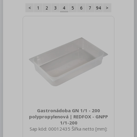
<
1
2
3
4
5
6
7
94
>
Roboty, příprava masa a zeleniny
Pizza program
Konvektomaty
Šokery
Chlazení
Mycí program
Salamandry
Regálový systém
Drop In - Monoblok
Gastronádoba GN 1/1 - 200
Bufety, drop-in, vitríny, výdejní vany a
vodní lázně
polypropylenová | REDFOX - GNPP
1/1-200
RM
Sap kód: 00012435 Šířka netto [mm]:
325 Hloubka netto [mm]: 530 Výška