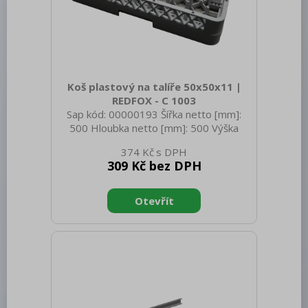
Koš plastový na talíře 50x50x11 |
REDFOX - C 1003
Sap kód: 00000193 Šířka netto [mm]:
500 Hloubka netto [mm]: 500 Výška
netto [mm]: 100 Hmotnost netto [kg]:
374 Kč
1.89 Šířka brutto [mm]: 510 Hloubka
309 Kč bez DPH
brutto [mm]: 510 Výška brutto [mm]:
630 Hmotnost brutto [kg]: 2.19