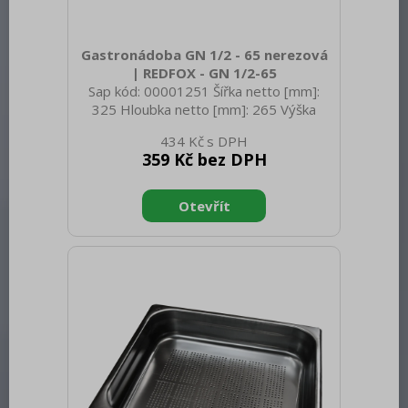
Gastronádoba GN 1/2 - 65 nerezová
| REDFOX - GN 1/2-65
Sap kód: 00001251 Šířka netto [mm]:
325 Hloubka netto [mm]: 265 Výška
netto [mm]: 65 Hmotnost netto [kg]:
434 Kč
0.66 Šířka brutto [mm]: 350 Hloubka
359 Kč bez DPH
brutto [mm]: 540 Výška brutto [mm]:
300 Hmotnost brutto [kg]: 0.96
Materiál: AISI 304 Vnější barva zařízení:
Nerezové Hloubka GN zařízení [mm]: 65
Velikost GN / EN zařízení [mm]: GN 1/2
Tloušťka materiálu zařízení [mm]: 0,7