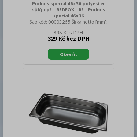
Podnos special 46x36 polyester
sůl/pepř | REDFOX - RF - Podnos
special 46x36
Sap kód: 00003265 Šířka netto [mm]:
460 Hloubka netto [mm]: 360 Výška
398 Kč
netto [mm]: 20 Hmotnost netto [kg]:
329 Kč bez DPH
0.70 Šířka brutto [mm]: 465 Hloubka
brutto [mm]: 360 Výška brutto [mm]:
190 Hmotnost brutto [kg]: 17.80
Materiál: Polyester Vnější barva zařízení:
Sůl/pepř