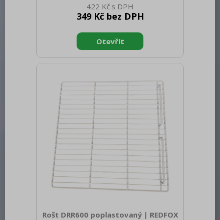
422 Kč
netto [mm]: 20 Hmotnost netto [kg]:
349 Kč bez DPH
0.85 Šířka brutto [mm]: 545 Hloubka
brutto [mm]: 380 Výška brutto [mm]:
150 Hmotnost brutto [kg]: 19.80
Materiál: Polyester Vnější barva zařízení:
Sůl/pepř
Rošt DRR600 poplastovaný | REDFOX