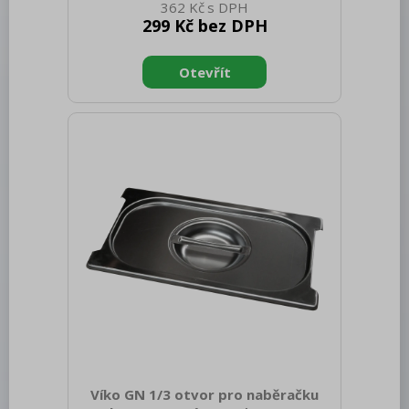
Redfox
362 Kč
netto [mm]: 200 Hmotnost netto [kg]:
299 Kč bez DPH
1.01 Šířka brutto [mm]: 350 Hloubka
REDFOX 600
brutto [mm]: 540 Výška brutto [mm]:
540 Hmotnost brutto [kg]: 1.31
REDFOX 700
Materiál: Polypropylen Vnější barva
zařízení: Bílé Hloubka GN zařízení [mm]:
REDFOX 900
200 Velikost GN / EN zařízení [mm]: GN
Volně stojící moduly
1/1
Nerezový program
Stolní zařízení
Příprava masa a zeleniny
Pizza program
Konvektomaty
Trouby pro rychlou přípravu
Šokery
Víko GN 1/3 otvor pro naběračku