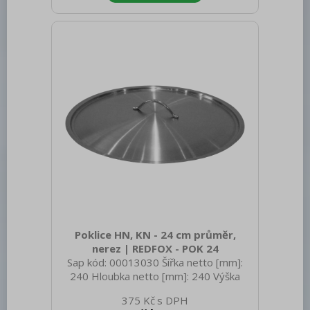
Vnější barva zařízení: Nerezové Velikost
GN / EN zařízení [mm]: GN 2/4 Otvor
pro naběračku: Ne Tloušťka materiálu
zařízení [mm]: 0,7
Poklice HN, KN - 24 cm průměr,
nerez | REDFOX - POK 24
Sap kód: 00013030 Šířka netto [mm]:
240 Hloubka netto [mm]: 240 Výška
netto [mm]: 30 Hmotnost netto [kg]:
375 Kč
1.50 Šířka brutto [mm]: 250 Hloubka