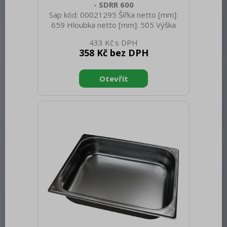
- SDRR 600
Sap kód: 00021295 Šířka netto [mm]:
659 Hloubka netto [mm]: 505 Výška
netto [mm]: 5 Hmotnost netto [kg]: 3.00
433 Kč
Šířka brutto [mm]: 659 Hloubka brutto
358 Kč bez DPH
[mm]: 505 Výška brutto [mm]: 5
Hmotnost brutto [kg]: 3.00 Typ
spotřebiče: Neutrální zařízení Vnější
barva zařízení: Bílé Objem brutto [m3]:
0.002 Objem netto [m3]: 0.002 Nosnost
[kg]: 30