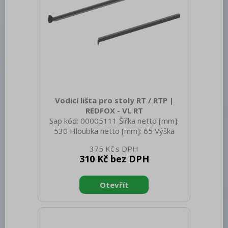
Vodicí lišta pro stoly RT / RTP |
REDFOX - VL RT
Sap kód: 00005111 Šířka netto [mm]:
530 Hloubka netto [mm]: 65 Výška
netto [mm]: 50 Hmotnost netto [kg]:
375 Kč
0.40 Šířka brutto [mm]: 650 Hloubka
310 Kč bez DPH
brutto [mm]: 78 Výška brutto [mm]: 63
Hmotnost brutto [kg]: 0.70