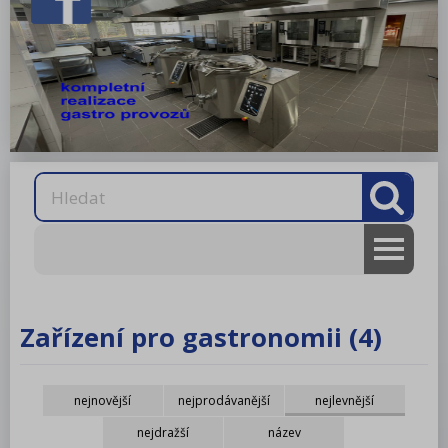
AKCE
RM gastro
Zařízení pro gastronomii (4)
RM LOTUS 600
nejnovější
nejprodávanější
nejlevnější
RM LOTUS 700
nejdražší
název
RM LOTUS 900