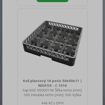
Materiál: AISI 304 Vnější barva zařízení:
Nerezové Hloubka GN zařízení [mm]: 65
Velikost GN / EN zařízení [mm]: GN 1/6
Koš plastový 16 pozic 50x50x11 |
REDFOX - C 1016
Sap kód: 00000196 Šířka netto [mm]:
500 Hloubka netto [mm]: 500 Výška
netto [mm]: 100 Hmotnost netto [kg]:
446 Kč
1.81 Šířka brutto [mm]: 510 Hloubka