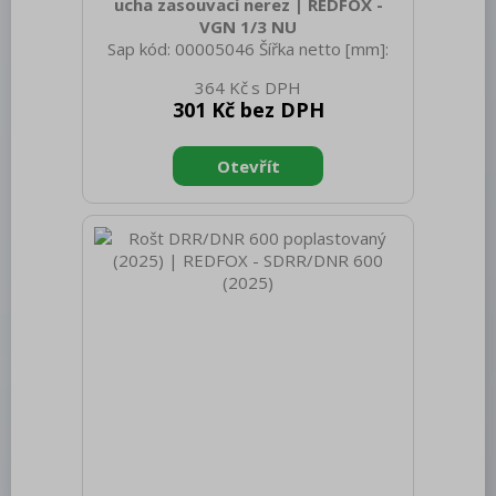
Chlazení
ucha zasouvací nerez | REDFOX -
VGN 1/3 NU
Mycí program
Sap kód: 00005046 Šířka netto [mm]:
325 Hloubka netto [mm]: 176 Výška
Změkčovače
364 Kč
netto [mm]: 20 Hmotnost netto [kg]:
301 Kč bez DPH
0.35 Šířka brutto [mm]: 550 Hloubka
Distribuce jídel, gastronádoby
brutto [mm]: 350 Výška brutto [mm]:
300 Hmotnost brutto [kg]: 0.45
Barové zařízení, kávovary
Materiál: Nerez Těsnění: Ne Úchyty: Ano
Vnější barva zařízení: Nerezové Velikost
REDFOX
GN / EN zařízení [mm]: GN 1/3 Otvor
pro naběračku: Ano