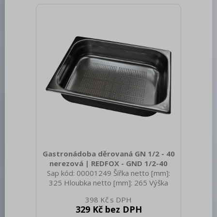
Tloušťka materiálu zařízení [mm]: 0,7
Gastronádoba děrovaná GN 1/2 - 40
nerezová | REDFOX - GND 1/2-40
Sap kód: 00001249 Šířka netto [mm]:
325 Hloubka netto [mm]: 265 Výška
netto [mm]: 40 Hmotnost netto [kg]:
398 Kč
0.56 Šířka brutto [mm]: 350 Hloubka
329 Kč bez DPH
brutto [mm]: 540 Výška brutto [mm]: