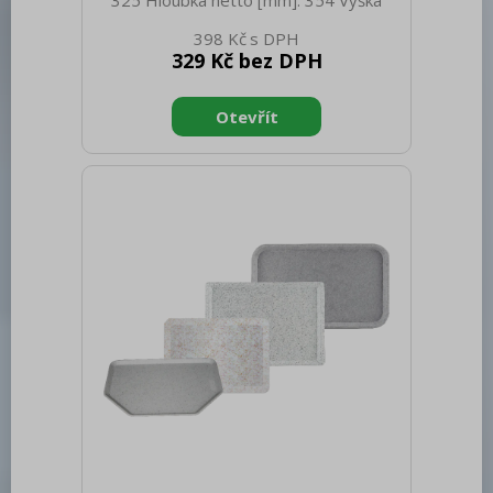
325 Hloubka netto [mm]: 354 Výška
netto [mm]: 20 Hmotnost netto [kg]:
398 Kč
0.69 Šířka brutto [mm]: 350 Hloubka
329 Kč bez DPH
brutto [mm]: 540 Výška brutto [mm]:
400 Hmotnost brutto [kg]: 0.99
Materiál: Nerez Těsnění: Ne Úchyty: Ne
Vnější barva zařízení: Nerezové Velikost
GN / EN zařízení [mm]: GN 2/3 Otvor
pro naběračku: Ne Tloušťka materiálu
zařízení [mm]: 0,7