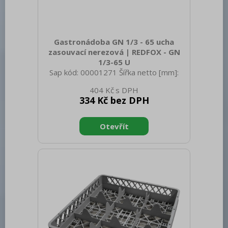
Gastronádoba GN 1/3 - 65 ucha
zasouvací nerezová | REDFOX - GN
1/3-65 U
Sap kód: 00001271 Šířka netto [mm]:
325 Hloubka netto [mm]: 176 Výška
404 Kč
netto [mm]: 65 Hmotnost netto [kg]:
334 Kč bez DPH
0.60 Šířka brutto [mm]: 550 Hloubka
brutto [mm]: 350 Výška brutto [mm]:
300 Hmotnost brutto [kg]: 0.70
Materiál: AISI 304 Vnější barva zařízení:
Nerezové Hloubka GN zařízení [mm]: 65
Velikost GN / EN zařízení [mm]: GN 1/3