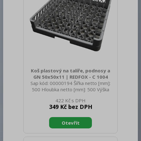
Koš plastový na talíře, podnosy a
GN 50x50x11 | REDFOX - C 1004
Sap kód: 00000194 Šířka netto [mm]:
500 Hloubka netto [mm]: 500 Výška
netto [mm]: 100 Hmotnost netto [kg]:
422 Kč
1.62 Šířka brutto [mm]: 510 Hloubka
349 Kč bez DPH
brutto [mm]: 510 Výška brutto [mm]:
630 Hmotnost brutto [kg]: 1.92