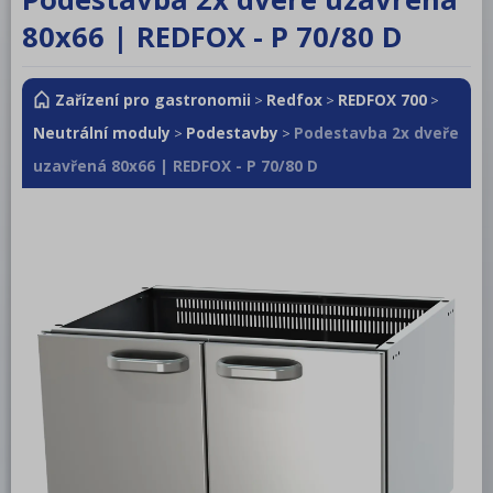
RM LOTUS 600
80x66 | REDFOX - P 70/80 D
RM LOTUS 700
Zařízení pro gastronomii
Redfox
REDFOX 700
RM LOTUS 900
>
>
>
Neutrální moduly
Podestavby
Podestavba 2x dveře
>
>
Roboty, příprava masa a zeleniny
uzavřená 80x66 | REDFOX - P 70/80 D
Pizza program
Konvektomaty
Šokery
Chlazení
Mycí program
Salamandry
Regálový systém
Drop In - Monoblok