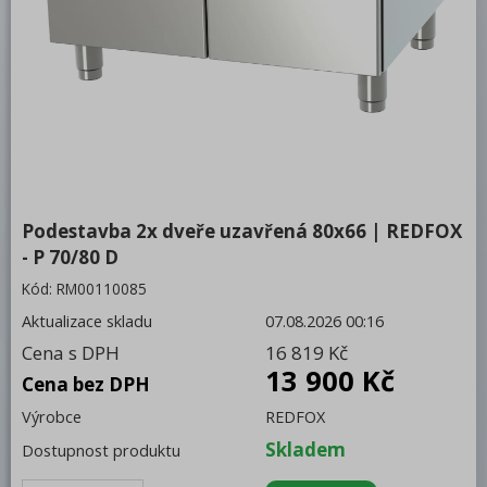
Bufety, drop-in, vitríny, výdejní vany a
vodní lázně
RM
Redfox
REDFOX 600
REDFOX 700
Podestavba 2x dveře uzavřená 80x66 | REDFOX
Stolní sporáky
- P 70/80 D
Sporáky s troubou
Kód:
RM00110085
Grilovací desky
Aktualizace skladu
07.08.2026 00:16
Cena s DPH
16 819 Kč
Vodní a lávové grily
13 900 Kč
Cena bez DPH
Fritézy
Výrobce
REDFOX
Vařiče těstovin
Skladem
Dostupnost produktu
Vodní lázně