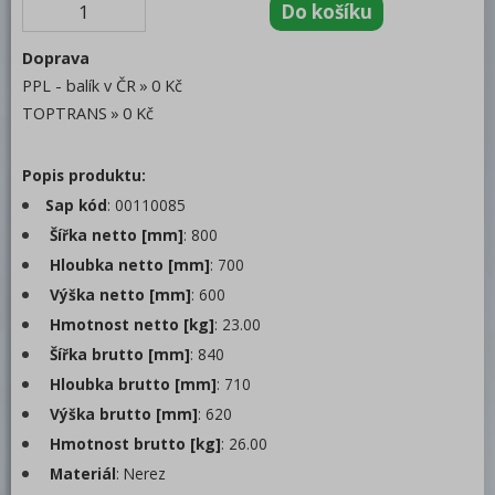
Pánve sklopné
Doprava
Kotle
PPL - balík v ČR
0 Kč
Neutrální moduly
TOPTRANS
0 Kč
Neutrální moduly
Popis produktu:
Podestavby
Sap kód
: 00110085
REDFOX 900
Šířka netto [mm]
: 800
Volně stojící moduly
Hloubka netto [mm]
: 700
Výška netto [mm]
: 600
Nerezový program
Hmotnost netto [kg]
: 23.00
Stolní zařízení
Šířka brutto [mm]
: 840
Příprava masa a zeleniny
Hloubka brutto [mm]
: 710
Výška brutto [mm]
: 620
Pizza program
Hmotnost brutto [kg]
: 26.00
Konvektomaty
Materiál
: Nerez