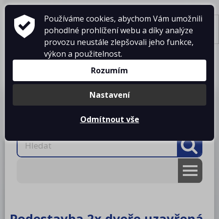
Používáme cookies, abychom Vám umožnili
pohodlné prohlížení webu a díky analýze
Tisk
provozu neustále zlepšovali jeho funkce,
výkon a použitelnost.
Košík je prázdný
Rozumím
Nastavení
Produkty
O firmě
Projekty kuchyní
Reference
Ke stažení
Kontakty
Odmítnout vše
AKCE
RM gastro
Podestavba 2x dveře uzavřená