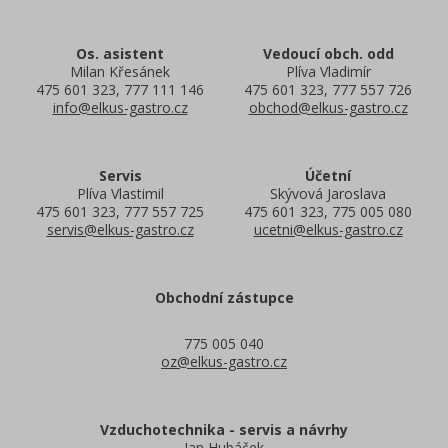
Os. asistent
Vedoucí obch. odd
Milan Křesánek
Plíva Vladimír
475 601 323, 777 111 146
475 601 323, 777 557 726
info@elkus-gastro.cz
obchod@elkus-gastro.cz
Servis
Účetní
Plíva Vlastimil
Skývová Jaroslava
475 601 323, 777 557 725
475 601 323, 775 005 080
servis@elkus-gastro.cz
ucetni@elkus-gastro.cz
Obchodní zástupce
775 005 040
oz@elkus-gastro.cz
Vzduchotechnika - servis a návrhy
Jan Hubáček