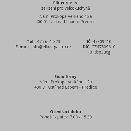
Elkus s. r. o.
zařízení pro velkokuchyně
Nám. Prokopa Velikého 12a
400 01 Ústí nad Labem Předlice
Tel.:
475 601 323
IČ
: 47309610
E-mail
.: info@elkus-gastro.cz
DIČ
: CZ47309610
ID
: dsp3ucg
Sídlo firmy
Nám. Prokopa Velikého 12a
400 01 Ústí nad Labem - Předlice
Otevírací doba
Pondělí - pátek: 7.00 - 15.30