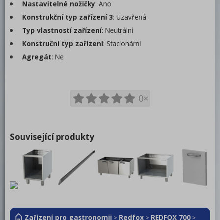
Trouby pro rychlou přípravu
Nastavitelné nožičky
: Ano
Konstrukční typ zařízení 3
: Uzavřená
Šokery
Typ vlastností zařízení
: Neutrální
Chlazení
Konstruční typ zařízení
: Stacionární
Agregát
Mycí program
: Ne
Změkčovače
Distribuce jídel, gastronádoby
0×
Barové zařízení, kávovary
REDFOX
Související produkty
Zařízení pro gastronomii
Redfox
REDFOX 700
>
>
>