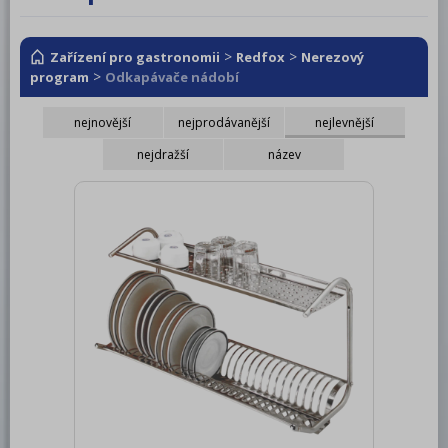
RM LOTUS 600
RM LOTUS 700
>
>
Zařízení pro gastronomii
Redfox
Nerezový
>
program
Odkapávače nádobí
RM LOTUS 900
nejnovější
nejprodávanější
nejlevnější
Roboty, příprava masa a zeleniny
nejdražší
název
Pizza program
Konvektomaty
Šokery
Chlazení
Mycí program
Salamandry
Regálový systém
Drop In - Monoblok