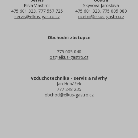
Plíva Vlastimil
Skývová Jaroslava
475 601 323, 777 557 725
475 601 323, 775 005 080
servis@elkus-gastro.cz
ucetni@elkus-gastro.cz
Obchodní zástupce
775 005 040
oz@elkus-gastro.cz
Vzduchotechnika - servis a návrhy
Jan Hubáček
777 248 235
obchod@elkus-gastro.cz