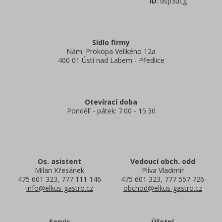
ID
: dsp3ucg
Sídlo firmy
Nám. Prokopa Velikého 12a
400 01 Ústí nad Labem - Předlice
Otevírací doba
Pondělí - pátek: 7.00 - 15.30
Os. asistent
Vedoucí obch. odd
Milan Křesánek
Plíva Vladimír
475 601 323, 777 111 146
475 601 323, 777 557 726
info@elkus-gastro.cz
obchod@elkus-gastro.cz
Servis
Účetní