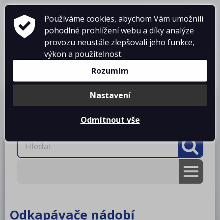
Používáme cookies, abychom Vám umožnili
pohodlné prohlížení webu a díky analýze
provozu neustále zlepšovali jeho funkce,
výkon a použitelnost.
Košík je prázdný
Rozumím
Nastavení
Produkty
O firmě
Projekty kuchyní
Reference
Ke stažení
Kontakty
Odmítnout vše
AKCE
RM gastro
Odkapávače nádobí