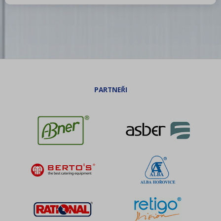
Trouby pro rychlou přípravu
Šokery
Chlazení
Mycí program
Změkčovače
Distribuce jídel, gastronádoby
Barové zařízení, kávovary
REDFOX