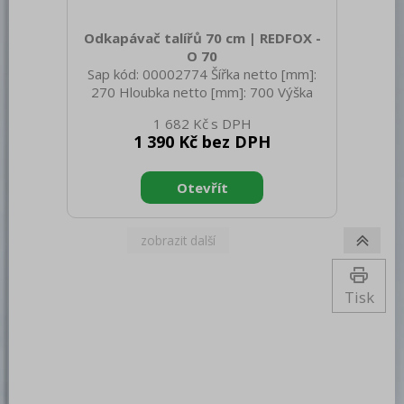
Bufety, drop-in, vitríny, výdejní vany a
vodní lázně
Odkapávač talířů 70 cm | REDFOX -
O 70
RM
Sap kód: 00002774 Šířka netto [mm]:
270 Hloubka netto [mm]: 700 Výška
Redfox
netto [mm]: 370 Hmotnost netto [kg]:
1 682 Kč
REDFOX 600
1.60 Šířka brutto [mm]: 300 Hloubka
1 390 Kč bez DPH
brutto [mm]: 720 Výška brutto [mm]:
REDFOX 700
130 Hmotnost brutto [kg]: 2.50
REDFOX 900
Volně stojící moduly
Nerezový program
Stolní zařízení
Tisk
Příprava masa a zeleniny
Pizza program
Konvektomaty