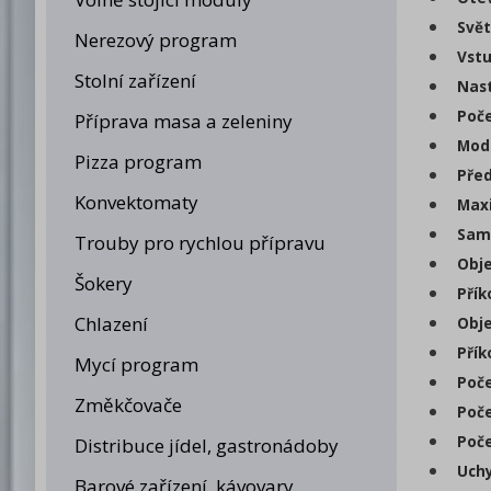
Svět
Nerezový program
Vstu
Stolní zařízení
Nast
Poče
Příprava masa a zeleniny
Modu
Pizza program
Před
Konvektomaty
Maxi
Samo
Trouby pro rychlou přípravu
Objem
Šokery
Přík
Chlazení
Obje
Přík
Mycí program
Poče
Změkčovače
Poče
Poče
Distribuce jídel, gastronádoby
Uchy
Barové zařízení, kávovary