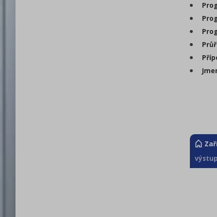
Prog
Prog
Prog
Průř
Příp
Jmen
Zař
výstup