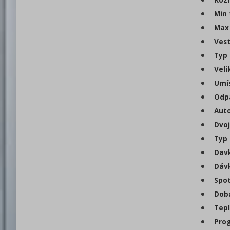
Min 
Max 
Vest
Typ 
Veli
Umís
Odpa
Auto
Dvoj
Typ 
Davk
Dávk
Spot
Doba
Tepl
Prog