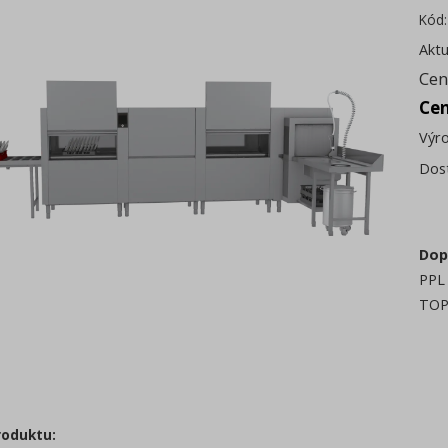
Kód
Aktu
Cen
Ce
Výr
Dos
Dop
PPL 
TOP
roduktu: