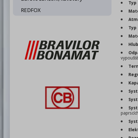
Typ 
REDFOX
Mate
Atmo
Typ 
Mate
Hlub
Odpa
vypouště
Ter
Regu
Kapa
Syst
Syst
Syst
paprscíc
Syst
Elek
Rozm