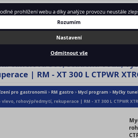
lné prohlížení webu a díky analýze provozu neustále zlepšo
Rozumím
Nastavení
mě
Projekty kuchyní
Reference
Ke 
Odmítnout vše
a tunelová 300, studená voda, vý
uperace | RM - XT 300 L CTPWR XT
ízení pro gastronomii
RM gastro
Mycí program
Myčky tune
>
>
>
 vlevo, rohovýpředmytí, rekuperace | RM - XT 300 L CTPWR XT
Myč
roh
CT