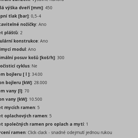
lá výška dveří [mm]
: 450
pní tlak [bar]
: 0,5-4
avitelné nožičky
: Ano
t plášťů
: 2
lární konstrukce
: Ano
mycí modul
: Ano
mální posuv košů [koš/h]
: 300
čisticí cyklus
: Ne
 bojleru [ l ]
: 34.00
on bojleru [kW]
: 28.000
m vany [l]
: 70
on vany [kW]
: 10.500
t mycích ramen
: 5
t oplachových ramen
: 5
t společných ramen pro oplach a mytí
: 1
cení ramen
: Click-clack - snadné odejmutí jednou rukou