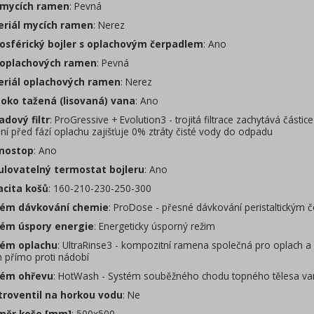
mycích ramen
: Pevná
riál mycích ramen
: Nerez
sférický bojler s oplachovým čerpadlem
: Ano
oplachových ramen
: Pevná
riál oplachových ramen
: Nerez
oko tažená (lisovaná) vana
: Ano
dový filtr
: ProGressive + Evolution3 - trojitá filtrace zachytává části
ní před fází oplachu zajišťuje 0% ztráty čisté vody do odpadu
mostop
: Ano
lovatelný termostat bojleru
: Ano
cita košů
: 160-210-230-250-300
ém dávkování chemie
: ProDose - přesné dávkování peristaltickým 
ém úspory energie
: Energeticky úsporný režim
ém oplachu
: UltraRinse3 - kompozitní ramena společná pro oplach a
h přímo proti nádobí
ém ohřevu
: HotWash - Systém souběžného chodu topného tělesa vany 
troventil na horkou vodu
: Ne
ěr koše [mm]
: 500x500