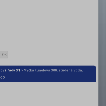
0×
lové řady XT
Myčka tunelová 300, studená voda,
>
RCO