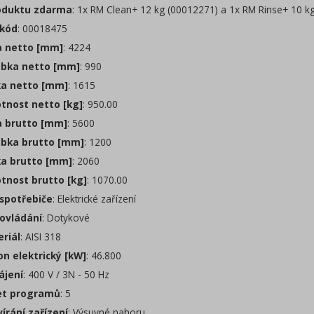
oduktu zdarma
: 1x RM Clean+ 12 kg (00012271) a 1x RM Rinse+ 10 k
kód
: 00018475
a netto [mm]
: 4224
bka netto [mm]
: 990
a netto [mm]
: 1615
nost netto [kg]
: 950.00
a brutto [mm]
: 5600
bka brutto [mm]
: 1200
a brutto [mm]
: 2060
nost brutto [kg]
: 1070.00
spotřebiče
: Elektrické zařízení
ovládání
: Dotykové
riál
: AISI 318
on elektrický [kW]
: 46.800
jení
: 400 V / 3N - 50 Hz
t programů
: 5
írání zařízení
: Výsuvné nahoru