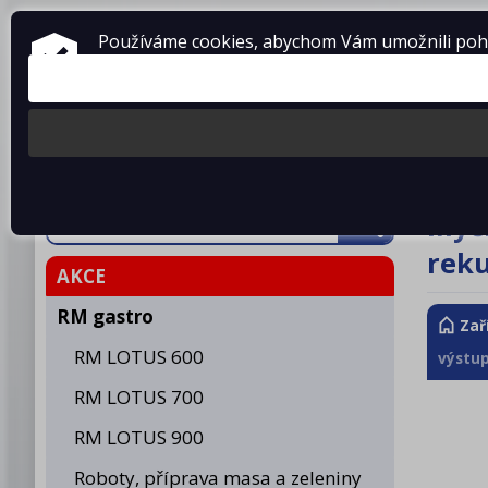
ZAŘÍZENÍ PRO GASTRONOMII
Používáme cookies, abychom Vám umožnili pohod
prodej • montáž • servis
telefon: 475 601 323
Produkty
O fir
Myčk
rek
AKCE
RM gastro
Zař
RM LOTUS 600
výstup
RM LOTUS 700
RM LOTUS 900
Roboty, příprava masa a zeleniny