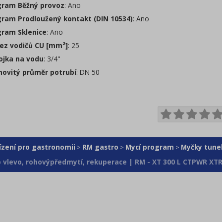
ram Běžný provoz
: Ano
ram Prodloužený kontakt (DIN 10534)
: Ano
ram Sklenice
: Ano
ez vodičů CU [mm²]
: 25
ojka na vodu
: 3/4"
ovitý průměr potrubí
: DN 50
ízení pro gastronomii
RM gastro
Mycí program
Myčky tune
>
>
>
 vlevo, rohovýpředmytí, rekuperace | RM - XT 300 L CTPWR XT