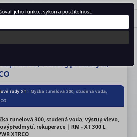
vali jeho funkce, výkon a použitelnost.
Košík je prázdný
Tisk
stažení
Kontakty
stup vlevo, rohovýpředmytí,
RCO
lové řady XT
Myčka tunelová 300, studená voda,
>
RCO
ka tunelová 300, studená voda, výstup vlevo,
ovýpředmytí, rekuperace | RM - XT 300 L
PWR XTRCO