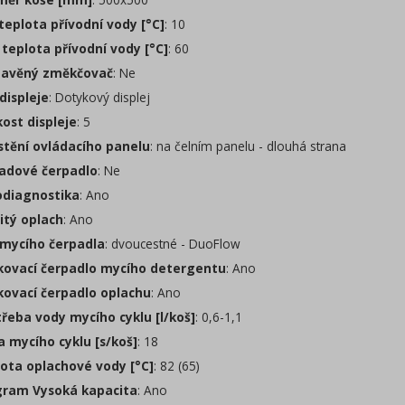
teplota přívodní vody [°C]
: 10
teplota přívodní vody [°C]
: 60
avěný změkčovač
: Ne
displeje
: Dotykový displej
kost displeje
: 5
tění ovládacího panelu
: na čelním panelu - dlouhá strana
dové čerpadlo
: Ne
diagnostika
: Ano
itý oplach
: Ano
mycího čerpadla
: dvoucestné - DuoFlow
ovací čerpadlo mycího detergentu
: Ano
ovací čerpadlo oplachu
: Ano
řeba vody mycího cyklu [l/koš]
: 0,6-1,1
 mycího cyklu [s/koš]
: 18
ota oplachové vody [°C]
: 82 (65)
ram Vysoká kapacita
: Ano