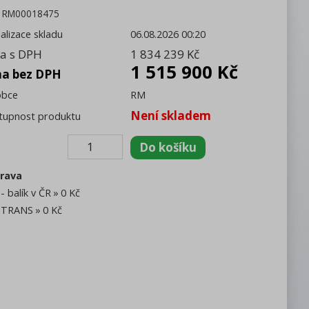
:
RM00018475
alizace skladu
06.08.2026 00:20
a s DPH
1 834 239 Kč
1 515 900 Kč
na bez DPH
obce
RM
Není skladem
tupnost produktu
rava
- balík v ČR
0 Kč
TRANS
0 Kč