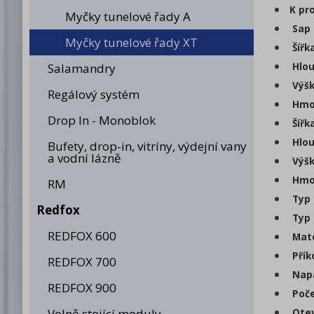
K pr
Myčky tunelové řady A
Sap 
Myčky tunelové řady XT
Šířk
Hlou
Salamandry
Výšk
Regálový systém
Hmot
Drop In - Monoblok
Šířk
Hlou
Bufety, drop-in, vitríny, výdejní vany
a vodní lázně
Výšk
Hmot
RM
Typ 
Redfox
Typ 
REDFOX 600
Mate
Přík
REDFOX 700
Napá
REDFOX 900
Poče
Volně stojící moduly
Otev