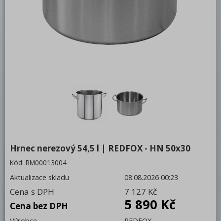
Bufety, drop-in, vitríny, výdejní vany a
vodní lázně
RM
Redfox
REDFOX 600
REDFOX 700
REDFOX 900
Volně stojící moduly
Nerezový program
Hrnec nerezový 54,5 l | REDFOX - HN 50x30
Stolní zařízení
Kód:
RM00013004
Aktualizace skladu
08.08.2026 00:23
Příprava masa a zeleniny
Cena s DPH
7 127 Kč
Pizza program
5 890 Kč
Cena bez DPH
Konvektomaty
Výrobce
REDFOX