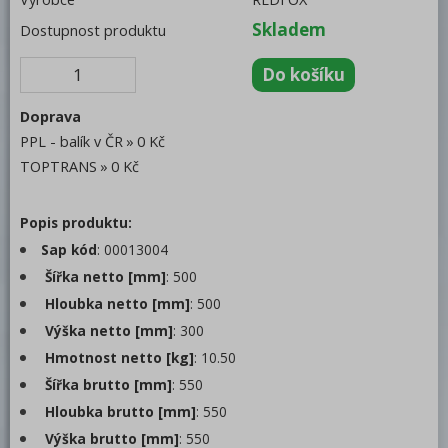
Trouby pro rychlou přípravu
Skladem
Dostupnost produktu
Šokery
Chlazení
Doprava
Mycí program
PPL - balík v ČR
0 Kč
TOPTRANS
0 Kč
Změkčovače
Distribuce jídel, gastronádoby
Popis produktu:
Vodní lázně
Sap kód
: 00013004
Šířka netto [mm]
: 500
Ohřívače talířů
Hloubka netto [mm]
: 500
Gastronádoby
Výška netto [mm]
: 300
Hmotnost netto [kg]
: 10.50
Hrnce, kastroly a rendlíky
Šířka brutto [mm]
: 550
Hrnce
Hloubka brutto [mm]
: 550
Kastroly
Výška brutto [mm]
: 550