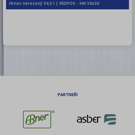
Hrnec nerezový 54,5 l | REDFOX - HN 50x30