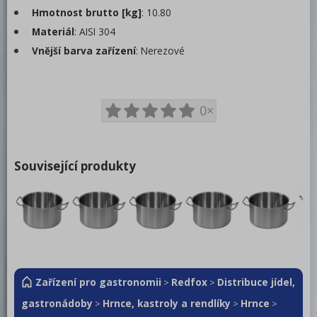
Rendlíky
Hmotnost brutto [kg]
: 10.80
Poklice
Materiál
: AISI 304
Termoporty
Vnější barva zařízení
: Nerezové
Servírovací vozíky
Podnosy
0×
Regálové vozíky
Bufety
Související produkty
Barové zařízení, kávovary
REDFOX
Zařízení pro gastronomii
Redfox
Distribuce jídel,
>
>
gastronádoby
Hrnce, kastroly a rendlíky
Hrnce
>
>
>