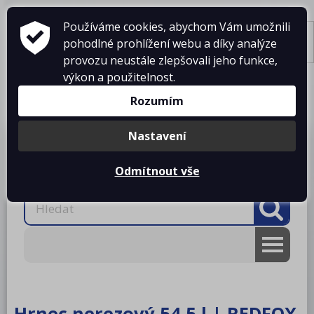
Používáme cookies, abychom Vám umožnili
pohodlné prohlížení webu a díky analýze
Tisk
provozu neustále zlepšovali jeho funkce,
výkon a použitelnost.
Košík je prázdný
Rozumím
Nastavení
Produkty
O firmě
Projekty kuchyní
Reference
Ke stažení
Kontakty
Odmítnout vše
AKCE
RM gastro
Hrnec nerezový 54,5 l | REDFOX