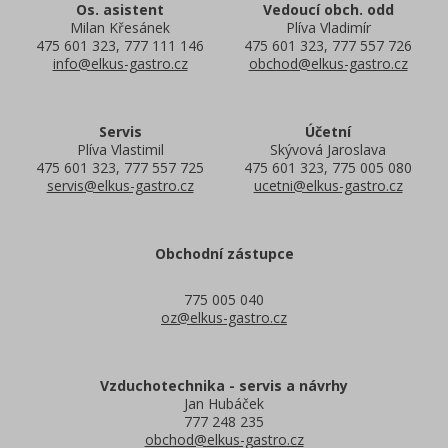
Os. asistent
Vedoucí obch. odd
Milan Křesánek
Plíva Vladimír
475 601 323, 777 111 146
475 601 323, 777 557 726
info@elkus-gastro.cz
obchod@elkus-gastro.cz
Servis
Účetní
Plíva Vlastimil
Skývová Jaroslava
475 601 323, 777 557 725
475 601 323, 775 005 080
servis@elkus-gastro.cz
ucetni@elkus-gastro.cz
Obchodní zástupce
775 005 040
oz@elkus-gastro.cz
Vzduchotechnika - servis a návrhy
Jan Hubáček
777 248 235
obchod@elkus-gastro.cz