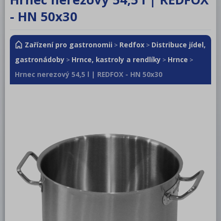
RM LOTUS 600
- HN 50x30
RM LOTUS 700
Zařízení pro gastronomii
Redfox
Distribuce jídel,
RM LOTUS 900
>
>
gastronádoby
Hrnce, kastroly a rendlíky
Hrnce
>
>
>
Roboty, příprava masa a zeleniny
Hrnec nerezový 54,5 l | REDFOX - HN 50x30
Pizza program
Konvektomaty
Šokery
Chlazení
Mycí program
Salamandry
Regálový systém
Drop In - Monoblok